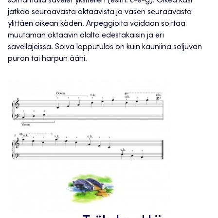
soittamalla sävelet yksitellen (esim. c-e-g). Oikea käsi
jatkaa seuraavasta oktaavista ja vasen seuraavasta
ylittäen oikean käden. Arpeggioita voidaan soittaa
muutaman oktaavin alalta edestakaisin ja eri
sävellajeissa. Soiva lopputulos on kuin kauniina soljuvan
puron tai harpun ääni.