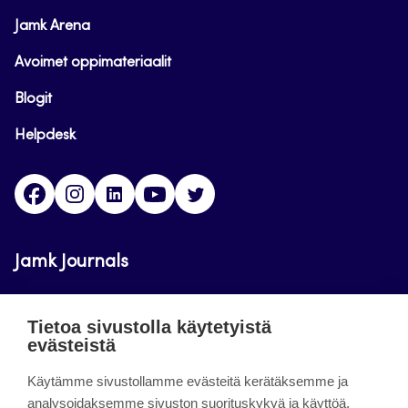
Jamk Arena
Avoimet oppimateriaalit
Blogit
Helpdesk
Facebook
Instagram
LinkedIn
Youtube
Twitter
Jamk Journals
Jamkin verkkolehdet ovat julkisia ja maksuttomasti
Tietoa sivustolla käytetyistä
luettavissa. Verkkolehtien tarkoituksena on tukea
evästeistä
opetusta sekä tutkimus-, kehitys- ja
innovaatiotoimintaa.
Käytämme sivustollamme evästeitä kerätäksemme ja
analysoidaksemme sivuston suorituskykyä ja käyttöä,