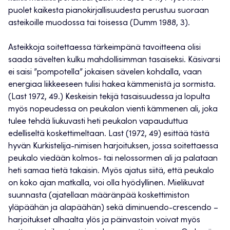
puolet kaikesta pianokirjallisuudesta perustuu suoraan
asteikoille muodossa tai toisessa (Dumm 1988, 3).
Asteikkoja soitettaessa tärkeimpänä tavoitteena olisi
saada sävelten kulku mahdollisimman tasaiseksi. Käsivarsi
ei saisi ”pompotella” jokaisen sävelen kohdalla, vaan
energiaa liikkeeseen tulisi hakea kämmenistä ja sormista.
(Last 1972, 49.) Keskeisin tekijä tasaisuudessa ja lopulta
myös nopeudessa on peukalon vienti kämmenen ali, joka
tulee tehdä liukuvasti heti peukalon vapauduttua
edelliseltä koskettimeltaan. Last (1972, 49) esittää tästä
hyvän Kurkistelija-nimisen harjoituksen, jossa soitettaessa
peukalo viedään kolmos- tai nelossormen ali ja palataan
heti samaa tietä takaisin. Myös ajatus siitä, että peukalo
on koko ajan matkalla, voi olla hyödyllinen. Mielikuvat
suunnasta (ajatellaan määränpää koskettimiston
yläpäähän ja alapäähän) sekä diminuendo-crescendo –
harjoitukset alhaalta ylös ja päinvastoin voivat myös