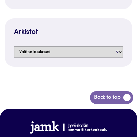
Arkistot
Arkistot
Siirry
Back to top
takaisin
sivun
alkuun
www.jamk.fi