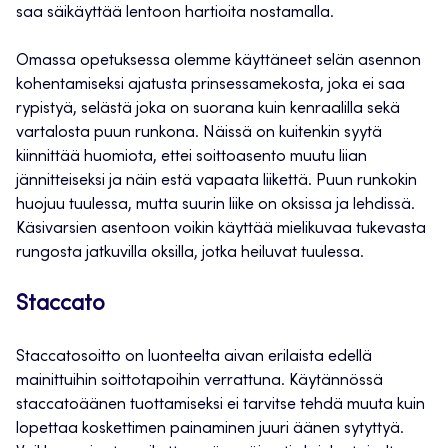
saa säikäyttää lentoon hartioita nostamalla.
Omassa opetuksessa olemme käyttäneet selän asennon
kohentamiseksi ajatusta prinsessamekosta, joka ei saa
rypistyä, selästä joka on suorana kuin kenraalilla sekä
vartalosta puun runkona. Näissä on kuitenkin syytä
kiinnittää huomiota, ettei soittoasento muutu liian
jännitteiseksi ja näin estä vapaata liikettä. Puun runkokin
huojuu tuulessa, mutta suurin liike on oksissa ja lehdissä.
Käsivarsien asentoon voikin käyttää mielikuvaa tukevasta
rungosta jatkuvilla oksilla, jotka heiluvat tuulessa.
Staccato
Staccatosoitto on luonteelta aivan erilaista edellä
mainittuihin soittotapoihin verrattuna. Käytännössä
staccatoäänen tuottamiseksi ei tarvitse tehdä muuta kuin
lopettaa koskettimen painaminen juuri äänen sytyttyä.