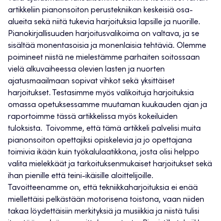
artikkeliin pianonsoiton perustekniikan keskeisiä osa-
alueita sekä niitä tukevia harjoituksia lapsille ja nuorille.
Pianokirjallisuuden harjoitusvalikoima on valtava, ja se
sisältää monentasoisia ja monenlaisia tehtäviä. Olemme
poimineet niistä ne mielestämme parhaiten soitossaan
vielä alkuvaiheessa olevien lasten ja nuorten
ajatusmaailmaan sopivat vihkot sekä yksittäiset
harjoitukset. Testasimme myös valikoituja harjoituksia
omassa opetuksessamme muutaman kuukauden ajan ja
raportoimme tässä artikkelissa myös kokeiluiden
tuloksista. Toivomme, että tämä artikkeli palvelisi muita
pianonsoiton opettajiksi opiskelevia ja jo opettajana
toimivia ikään kuin työkalulaatikkona, josta olisi helppo
valita mielekkäät ja tarkoituksenmukaiset harjoitukset sekä
ihan pienille että teini-ikäisille aloittelijoille.
Tavoitteenamme on, että tekniikkaharjoituksia ei enää
miellettäisi pelkästään motorisena toistona, vaan niiden
takaa löydettäisiin merkityksiä ja musiikkia ja niistä tulisi