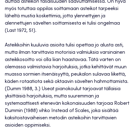
auttaa asteikon tasaisuuden saavuttamisessa. On hyvä
myös totuttaa oppilas soittamaan asteikot tarpeeksi
läheltä mustia koskettimia, jotta ylennettyjen ja
alennettujen sävelten soittamisesta ei tulisi ongelmaa
(Last 1972, 51).
Asteikkoihin kuuluvia asioita tulisi opettaa jo alusta asti,
mutta ilman tarvittavia motorisia valmiuksia varsinainen
asteikkosoitto voi olla liian haastavaa. Tätä varten on
olemassa valmistavia harjoituksia, jotka kehittävät muun
muassa sormien itsenäisyyttä, peukalon sulavaa liikettä,
käden rotaatiota sekä oktaavin sävelten hahmottamista.
(Dumm 1988, 3.) Useat pianokoulut tarjoavat tällaisia
yksittäisiä harjoituksia, mutta suuremman ja
systemaattisesti etenevän kokonaisuuden tarjoaa Robert
Dummin (1988) vihko Instead of Scales, joka sisältää
kaksitoistavaiheisen metodin asteikoihin tarvittavien
asioiden oppimiseksi.