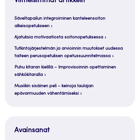
Viimeisimmät artikkelit
Säveltapailun integroiminen kanteleensoiton
alkeisopetukseen
Ajatuksia motivaatiosta soitonopetuksessa
Tutkintojärjestelmän ja arvioinnin muutokset uudessa
taiteen perusopetuksen opetussuunnitelmassa
Puhu kitaran kielillä – Improvisoinnin opettaminen
sähkökitaralla
Musiikin sisäinen peli – keinoja laulajan
epävarmuuden vähentämiseksi
Avainsanat