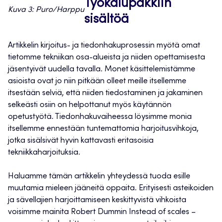
Työkalupakkiin
Kuva 3: Puro/Harppu
sisältöä
Artikkelin kirjoitus- ja tiedonhakuprosessin myötä omat
tietomme tekniikan osa-alueista ja niiden opettamisesta
jäsentyivät uudella tavalla. Monet käsittelemistämme
asioista ovat jo niin pitkään olleet meille itsellemme
itsestään selviä, että niiden tiedostaminen ja jakaminen
selkeästi osiin on helpottanut myös käytännön
opetustyötä. Tiedonhakuvaiheessa löysimme monia
itsellemme ennestään tuntemattomia harjoitusvihkoja,
jotka sisälsivät hyvin kattavasti eritasoisia
tekniikkaharjoituksia.
Haluamme tämän artikkelin yhteydessä tuoda esille
muutamia mieleen jääneitä oppaita. Erityisesti asteikoiden
ja sävellajien harjoittamiseen keskittyvistä vihkoista
voisimme mainita Robert Dummin Instead of scales –