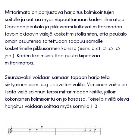
Mittarimato on pohjustava harjoitus kolmisointujen
soitolle ja auttaa myös vapauttamaan käden liikeratoja.
Oppilaan peukalo ja pikkusormi kulkevat mittarimadon
tavoin oktaavin välejä koskettimistolla siten, että peukalo
oman osuutensa soitettuaan saapuu samalle
koskettimelle pikkusormen kanssa (esim. c-c1-c1-c2-c2
jne.). Käden liike muistuttaa puuta kiipeävää
mittarimatoa.
Seuraavaksi voidaan samaan tapaan harjoitella
siirtyminen esim. c-g – sävelten välillä. Viimeinen vaihe on
lisätä vielä soinnun terssi mittarimadon reitille, jolloin
kokonainen kolmisointu on jo kasassa. Toisella rivillä oleva
harjoitus voidaan soittaa myös sormilla 1-3.