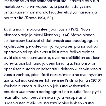
itsestään selvä osa soittoharrastusta. Pianistille tekniikka
merkitsee kuitenkin vapautta, ja pienikin edistys siinä
antaa suuremman mahdollisuuden eläytyä musiikkiin ja
nauttia siitä (Kianto 1994, 60).
Käyttämämme päälähteet Joan Lastin (1972) Nuori
pianonsoittaja ja Mervi Kiannon (1994) Matka pianon
soittamiseen kuuluvat ehdottomasti pianopedagogisen
kirjallisuuden perusteoksiin, jotka jokaisen pianonsoittoa
opettavan tai opiskelevan tulisi tuntea. Vaikka teokset
eivät ole aivan uunituoreita, ovat ne sisällöltään edelleen
päteviä, ajankohtaisia ja usein lainattuja. Pianonsoiton
opetuksen historia on kokonaisuudeltaan kuitenkin satoja
vuosia vanhaa, joten tästä näkökulmasta ne ovat hyvinkin
uusia. Kolmas keskeinen lähteemme Kristiina Juntun (2010)
Vauhdin hurmaa ja liikkeen hiljaisuutta koskettimilla
edustaa uudempaa pedagogista kirjallisuutta. Teos pyrkii
rikastuttamaan perustekniikan- ja alkeisopetusta
uudenlaisten mielikuvitusta stimuloivien leikkien kautta.