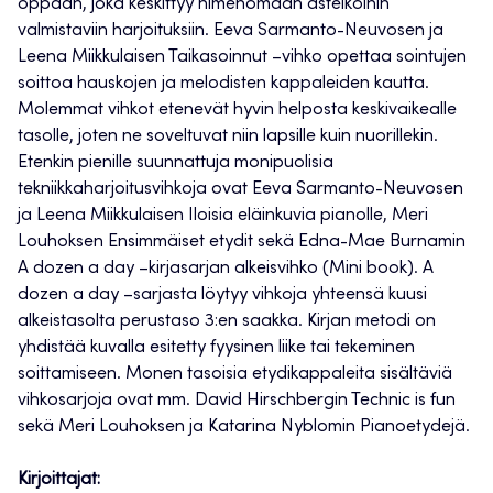
oppaan, joka keskittyy nimenomaan asteikoihin
valmistaviin harjoituksiin. Eeva Sarmanto-Neuvosen ja
Leena Miikkulaisen Taikasoinnut –vihko opettaa sointujen
soittoa hauskojen ja melodisten kappaleiden kautta.
Molemmat vihkot etenevät hyvin helposta keskivaikealle
tasolle, joten ne soveltuvat niin lapsille kuin nuorillekin.
Etenkin pienille suunnattuja monipuolisia
tekniikkaharjoitusvihkoja ovat Eeva Sarmanto-Neuvosen
ja Leena Miikkulaisen Iloisia eläinkuvia pianolle, Meri
Louhoksen Ensimmäiset etydit sekä Edna-Mae Burnamin
A dozen a day –kirjasarjan alkeisvihko (Mini book). A
dozen a day –sarjasta löytyy vihkoja yhteensä kuusi
alkeistasolta perustaso 3:en saakka. Kirjan metodi on
yhdistää kuvalla esitetty fyysinen liike tai tekeminen
soittamiseen. Monen tasoisia etydikappaleita sisältäviä
vihkosarjoja ovat mm. David Hirschbergin Technic is fun
sekä Meri Louhoksen ja Katarina Nyblomin Pianoetydejä.
Kirjoittajat: