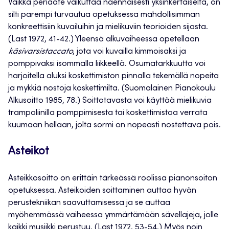
Vaikka periaate vaikuttaa näennäisesti yksinkertaiselta, on
silti parempi turvautua opetuksessa mahdollisimman
konkreettisiin kuvailuihin ja mielikuviin teorioiden sijasta.
(Last 1972, 41-42.) Yleensä alkuvaiheessa opetellaan
käsivarsistaccato
, jota voi kuvailla kimmoisaksi ja
pomppivaksi isommalla liikkeellä. Osumatarkkuutta voi
harjoitella aluksi koskettimiston pinnalla tekemällä nopeita
ja mykkiä nostoja koskettimilta. (Suomalainen Pianokoulu
Alkusoitto 1985, 78.) Soittotavasta voi käyttää mielikuvia
trampoliinilla pomppimisesta tai koskettimistoa verrata
kuumaan hellaan, jolta sormi on nopeasti nostettava pois.
Asteikot
Asteikkosoitto on erittäin tärkeässä roolissa pianonsoiton
opetuksessa. Asteikoiden soittaminen auttaa hyvän
perustekniikan saavuttamisessa ja se auttaa
myöhemmässä vaiheessa ymmärtämään sävellajeja, jolle
kaikki musiikki perustuu. (Last 1972, 53-54.) Myös noin