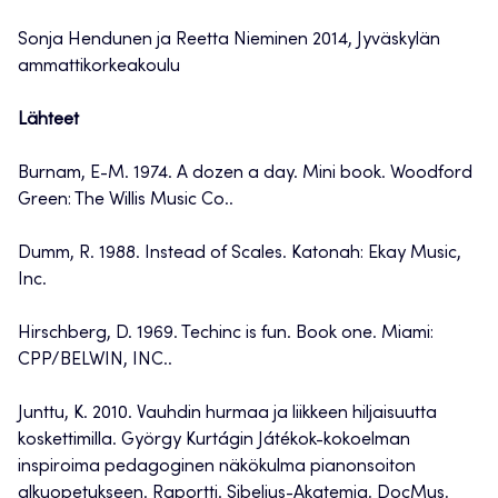
Sonja Hendunen ja Reetta Nieminen 2014, Jyväskylän
ammattikorkeakoulu
Lähteet
Burnam, E-M. 1974. A dozen a day. Mini book. Woodford
Green: The Willis Music Co..
Dumm, R. 1988. Instead of Scales. Katonah: Ekay Music,
Inc.
Hirschberg, D. 1969. Techinc is fun. Book one. Miami:
CPP/BELWIN, INC..
Junttu, K. 2010. Vauhdin hurmaa ja liikkeen hiljaisuutta
koskettimilla. György Kurtágin Játékok-kokoelman
inspiroima pedagoginen näkökulma pianonsoiton
alkuopetukseen. Raportti. Sibelius-Akatemia, DocMus,