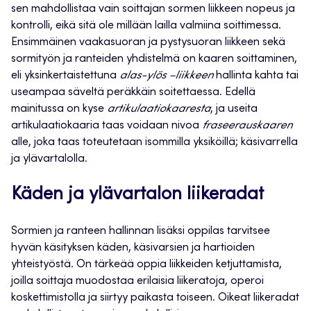
sen mahdollistaa vain soittajan sormen liikkeen nopeus ja
kontrolli, eikä sitä ole millään lailla valmiina soittimessa.
Ensimmäinen vaakasuoran ja pystysuoran liikkeen sekä
sormityön ja ranteiden yhdistelmä on kaaren soittaminen,
eli yksinkertaistettuna
alas-ylös –liikkeen
hallinta kahta tai
useampaa säveltä peräkkäin soitettaessa. Edellä
mainitussa on kyse
artikulaatiokaaresta
, ja useita
artikulaatiokaaria taas voidaan nivoa
fraseerauskaaren
alle, joka taas toteutetaan isommilla yksiköillä; käsivarrella
ja ylävartalolla.
Käden ja ylävartalon liikeradat
Sormien ja ranteen hallinnan lisäksi oppilas tarvitsee
hyvän käsityksen käden, käsivarsien ja hartioiden
yhteistyöstä. On tärkeää oppia liikkeiden ketjuttamista,
joilla soittaja muodostaa erilaisia liikeratoja, operoi
koskettimistolla ja siirtyy paikasta toiseen. Oikeat liikeradat