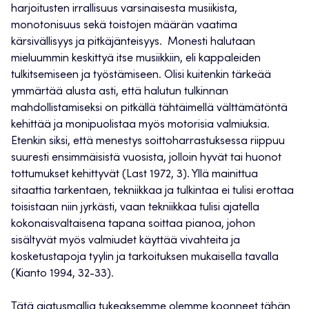
harjoitusten irrallisuus varsinaisesta musiikista,
monotonisuus sekä toistojen määrän vaatima
kärsivällisyys ja pitkäjänteisyys. Monesti halutaan
mieluummin keskittyä itse musiikkiin, eli kappaleiden
tulkitsemiseen ja työstämiseen. Olisi kuitenkin tärkeää
ymmärtää alusta asti, että halutun tulkinnan
mahdollistamiseksi on pitkällä tähtäimellä välttämätöntä
kehittää ja monipuolistaa myös motorisia valmiuksia.
Etenkin siksi, että menestys soittoharrastuksessa riippuu
suuresti ensimmäisistä vuosista, jolloin hyvät tai huonot
tottumukset kehittyvät (Last 1972, 3). Yllä mainittua
sitaattia tarkentaen, tekniikkaa ja tulkintaa ei tulisi erottaa
toisistaan niin jyrkästi, vaan tekniikkaa tulisi ajatella
kokonaisvaltaisena tapana soittaa pianoa, johon
sisältyvät myös valmiudet käyttää vivahteita ja
kosketustapoja tyylin ja tarkoituksen mukaisella tavalla
(Kianto 1994, 32-33).
Tätä ajatusmallia tukeaksemme olemme koonneet tähän