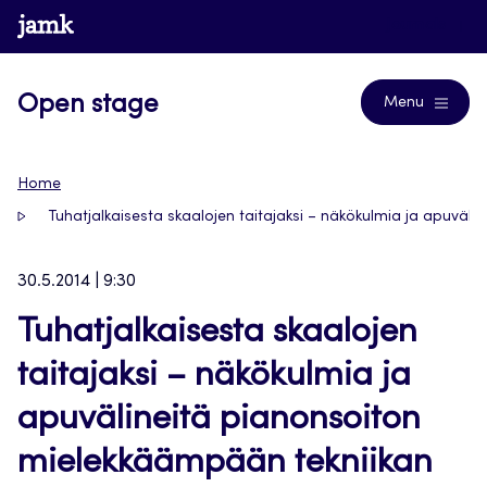
Siirry
www.jamk.fi
Journals
suoraan
sisältöön
Open stage
Menu
Home
Tuhatjalkaisesta skaalojen taitajaksi – näkökulmia ja apuvä
30.5.2014 | 9:30
Tuhatjalkaisesta skaalojen
taitajaksi – näkökulmia ja
apuvälineitä pianonsoiton
mielekkäämpään tekniikan