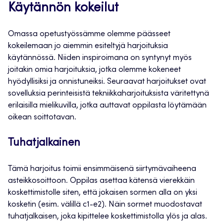
Käytännön kokeilut
Omassa opetustyössämme olemme päässeet
kokeilemaan jo aiemmin esiteltyjä harjoituksia
käytännössä. Niiden inspiroimana on syntynyt myös
joitakin omia harjoituksia, jotka olemme kokeneet
hyödyllisiksi ja onnistuneiksi. Seuraavat harjoitukset ovat
sovelluksia perinteisistä tekniikkaharjoituksista väritettynä
erilaisilla mielikuvilla, jotka auttavat oppilasta löytämään
oikean soittotavan.
Tuhatjalkainen
Tämä harjoitus toimii ensimmäisenä siirtymävaiheena
asteikkosoittoon. Oppilas asettaa kätensä vierekkäin
koskettimistolle siten, että jokaisen sormen alla on yksi
kosketin (esim. välillä c1-e2). Näin sormet muodostavat
tuhatjalkaisen, joka kipittelee koskettimistolla ylös ja alas.