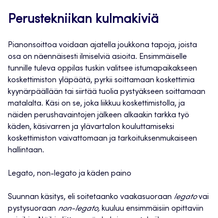
Perustekniikan kulmakiviä
Pianonsoittoa voidaan ajatella joukkona tapoja, joista
osa on näennäisesti ilmiselviä asioita. Ensimmäiselle
tunnille tuleva oppilas tuskin valitsee istumapaikakseen
koskettimiston yläpäätä, pyrkii soittamaan koskettimia
kyynärpäällään tai siirtää tuolia pystyäkseen soittamaan
matalalta. Käsi on se, joka liikkuu koskettimistolla, ja
näiden perushavaintojen jälkeen alkaakin tarkka työ
käden, käsivarren ja ylävartalon kouluttamiseksi
koskettimiston vaivattomaan ja tarkoituksenmukaiseen
hallintaan.
Legato, non-legato ja käden paino
Suunnan käsitys, eli soitetaanko vaakasuoraan
legato
vai
pystysuoraan
non-legato,
kuuluu ensimmäisiin opittaviin