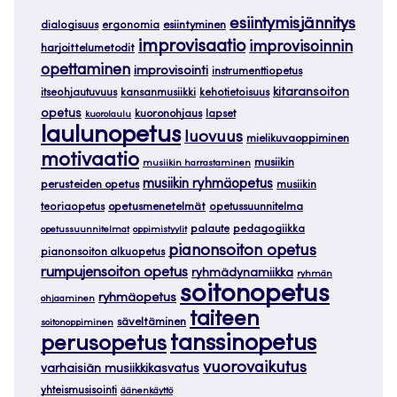
esiintymisjännitys
dialogisuus
ergonomia
esiintyminen
improvisaatio
improvisoinnin
harjoittelumetodit
opettaminen
improvisointi
instrumenttiopetus
kitaransoiton
itseohjautuvuus
kansanmusiikki
kehotietoisuus
opetus
kuoronohjaus
lapset
kuorolaulu
laulunopetus
luovuus
mielikuvaoppiminen
motivaatio
musiikin
musiikin harrastaminen
musiikin ryhmäopetus
perusteiden opetus
musiikin
teoriaopetus
opetusmenetelmät
opetussuunnitelma
palaute
pedagogiikka
opetussuunnitelmat
oppimistyylit
pianonsoiton opetus
pianonsoiton alkuopetus
rumpujensoiton opetus
ryhmädynamiikka
ryhmän
soitonopetus
ryhmäopetus
ohjaaminen
taiteen
säveltäminen
soitonoppiminen
tanssinopetus
perusopetus
vuorovaikutus
varhaisiän musiikkikasvatus
yhteismusisointi
äänenkäyttö