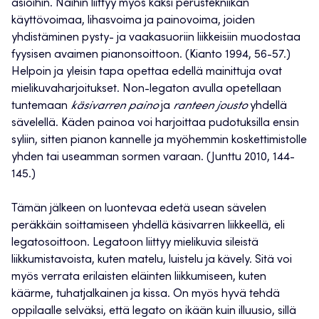
asioihin. Näihin liittyy myös kaksi perustekniikan
käyttövoimaa, lihasvoima ja painovoima, joiden
yhdistäminen pysty- ja vaakasuoriin liikkeisiin muodostaa
fyysisen avaimen pianonsoittoon. (Kianto 1994, 56-57.)
Helpoin ja yleisin tapa opettaa edellä mainittuja ovat
mielikuvaharjoitukset. Non-legaton avulla opetellaan
tuntemaan
käsivarren paino
ja
ranteen jousto
yhdellä
sävelellä. Käden painoa voi harjoittaa pudotuksilla ensin
syliin, sitten pianon kannelle ja myöhemmin koskettimistolle
yhden tai useamman sormen varaan. (Junttu 2010, 144-
145.)
Tämän jälkeen on luontevaa edetä usean sävelen
peräkkäin soittamiseen yhdellä käsivarren liikkeellä, eli
legatosoittoon. Legatoon liittyy mielikuvia sileistä
liikkumistavoista, kuten matelu, luistelu ja kävely. Sitä voi
myös verrata erilaisten eläinten liikkumiseen, kuten
käärme, tuhatjalkainen ja kissa. On myös hyvä tehdä
oppilaalle selväksi, että legato on ikään kuin illuusio, sillä