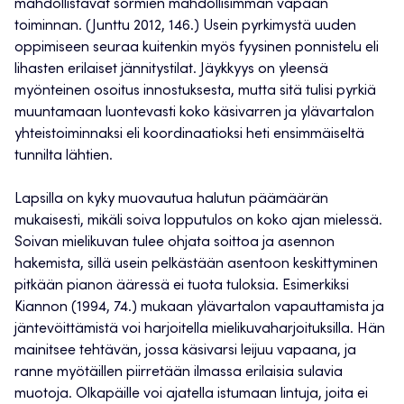
mahdollistavat sormien mahdollisimman vapaan
toiminnan. (Junttu 2012, 146.) Usein pyrkimystä uuden
oppimiseen seuraa kuitenkin myös fyysinen ponnistelu eli
lihasten erilaiset jännitystilat. Jäykkyys on yleensä
myönteinen osoitus innostuksesta, mutta sitä tulisi pyrkiä
muuntamaan luontevasti koko käsivarren ja ylävartalon
yhteistoiminnaksi eli koordinaatioksi heti ensimmäiseltä
tunnilta lähtien.
Lapsilla on kyky muovautua halutun päämäärän
mukaisesti, mikäli soiva lopputulos on koko ajan mielessä.
Soivan mielikuvan tulee ohjata soittoa ja asennon
hakemista, sillä usein pelkästään asentoon keskittyminen
pitkään pianon ääressä ei tuota tuloksia. Esimerkiksi
Kiannon (1994, 74.) mukaan ylävartalon vapauttamista ja
jäntevöittämistä voi harjoitella mielikuvaharjoituksilla. Hän
mainitsee tehtävän, jossa käsivarsi leijuu vapaana, ja
ranne myötäillen piirretään ilmassa erilaisia sulavia
muotoja. Olkapäille voi ajatella istumaan lintuja, joita ei