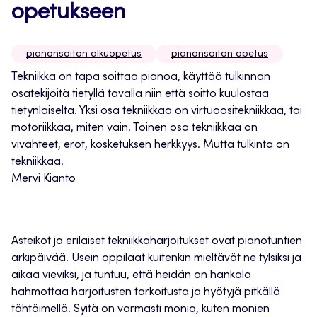
opetukseen
pianonsoiton alkuopetus
pianonsoiton opetus
Tekniikka on tapa soittaa pianoa, käyttää tulkinnan
osatekijöitä tietyllä tavalla niin että soitto kuulostaa
tietynlaiselta. Yksi osa tekniikkaa on virtuoositekniikkaa, tai
motoriikkaa, miten vain. Toinen osa tekniikkaa on
vivahteet, erot, kosketuksen herkkyys. Mutta tulkinta on
tekniikkaa.
Mervi Kianto
Asteikot ja erilaiset tekniikkaharjoitukset ovat pianotuntien
arkipäivää. Usein oppilaat kuitenkin mieltävät ne tylsiksi ja
aikaa vieviksi, ja tuntuu, että heidän on hankala
hahmottaa harjoitusten tarkoitusta ja hyötyjä pitkällä
tähtäimellä. Syitä on varmasti monia, kuten monien