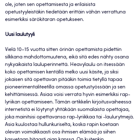
ole, joten sen opettamisesta ja erilaisista
opetustyyleistäkin tiedetään erittäin vähän verrattuna
esimerkiksi särökitaran opetukseen.
Uusi laulutyyli
Vielä 10–15 vuotta sitten örinän opettamista pidettiin
silkkana mahdottomuutena, eikä sitä edes nähty osana
nykyaikaista lauluperinnettä. Heavylaulu on itsessään
koko opettamisen kentällä melko uusi käsite, ja siksi
jokaisen sitä opettavan pitääkin toimia tietyllä tapaa
pioneerimentaliteetilla omassa opetustyössään ja sen
kehittämisessä. Asiaa voisi verrata hyvin esimerkiksi rap-
lyriikan opettamiseen. Tämän artikkelin kirjoitusvaiheessa
internetistä ei löytynyt yhtäkään suomalaista opettajaa,
joka mainitsisi opettavansa rap-lyriikkaa tai -laulurytmejä.
Asia kuulostaa hullunkuriselta, koska rapin koetaan
olevan voimakkaasti osa ihmisen elämää ja siihen
kasvetaan hitaasti ajan kanssa. On kuitenkin