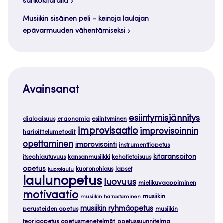
sähkökitaralla
Musiikin sisäinen peli – keinoja laulajan
epävarmuuden vähentämiseksi
Avainsanat
esiintymisjännitys
dialogisuus
ergonomia
esiintyminen
improvisaatio
improvisoinnin
harjoittelumetodit
opettaminen
improvisointi
instrumenttiopetus
kitaransoiton
itseohjautuvuus
kansanmusiikki
kehotietoisuus
opetus
kuoronohjaus
lapset
kuorolaulu
laulunopetus
luovuus
mielikuvaoppiminen
motivaatio
musiikin
musiikin harrastaminen
musiikin ryhmäopetus
perusteiden opetus
musiikin
teoriaopetus
opetusmenetelmät
opetussuunnitelma