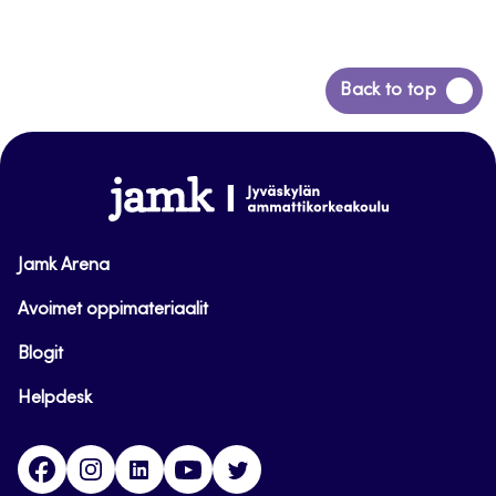
Siirry
Back to top
takaisin
sivun
alkuun
www.jamk.fi
Jamk Arena
Avoimet oppimateriaalit
Blogit
Helpdesk
Facebook
Instagram
LinkedIn
Youtube
Twitter