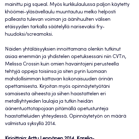
mainittu pig squeal. Myös kurkkulaulussa paljon käytetty
khöömei-yläsävellaulu muuntautuu melko helposti
palleasta tulevan voiman ja äänihuulten välisen
etäisyyden tarkalla säätelyllä narisevaksi fry-
huudoksi/screamoksi.
Näiden yhtäläisyyksien innoittamana olenkin tutkinut
asiaa enemmän ja yhdistelen opetuksessani niin CVT:n,
Melissa Crossin kuin omien havaintojeni perusteella
tehtyjä oppeja toisiinsa ja siten pyrin luomaan
mahdollisimman kattavan kokonaisuuden örinän
opettamisesta. Kirjoitan myös opinnäytetyötäni
samaisesta aiheesta ja siihen haastattelen eri
metalliyhtyeiden laulajia ja tutkin heidän
äänentuottotapojaan pitämällä opetustunteja
haastatteluiden yhteydessä. Opinnäytetyön on määrä
valmistua syksyllä 2014.
Kirjoittaja: Arttu Leppänen 2014, Karelia-