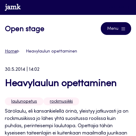
Siirry
www.jamk.fi
Journals
suoraan
sisältöön
Open stage
Menu
Home
Heavylaulun opettaminen
30.5.2014 | 14:02
Heavylaulun opettaminen
laulunopetus
rockmusiikki
Särölaulu, eli kansankielellä örinä, yleistyy jatkuvasti ja on
rockmusiikissa jo lähes yhtä suositussa roolissa kuin
puhdas, perinteisempi laulutapa. Opettajia tähän
kyseiseen taiteenlajiin ei kuitenkaan maailmalla juurikaan