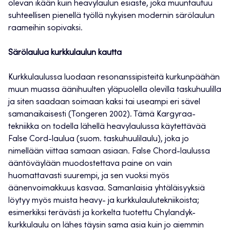
olevan ikään kuin heavylaulun esiaste, joka muuntautuu
suhteellisen pienellä työllä nykyisen modernin särölaulun
raameihin sopivaksi.
Särölaulua kurkkulaulun kautta
Kurkkulaulussa luodaan resonanssipisteitä kurkunpäähän
muun muassa äänihuulten yläpuolella olevilla taskuhuulilla
ja siten saadaan soimaan kaksi tai useampi eri sävel
samanaikaisesti (Tongeren 2002). Tämä Kargyraa-
tekniikka on todella lähellä heavylaulussa käytettävää
False Cord-laulua (suom. taskuhuulilaulu), joka jo
nimellään viittaa samaan asiaan. False Chord-laulussa
ääntöväylään muodostettava paine on vain
huomattavasti suurempi, ja sen vuoksi myös
äänenvoimakkuus kasvaa. Samanlaisia yhtäläisyyksiä
löytyy myös muista heavy- ja kurkkulaulutekniikoista;
esimerkiksi terävästi ja korkelta tuotettu Chylandyk-
kurkkulaulu on lähes täysin sama asia kuin jo aiemmin