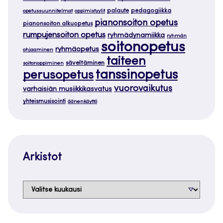
palaute
pedagogiikka
opetussuunnitelmat
oppimistyylit
pianonsoiton opetus
pianonsoiton alkuopetus
rumpujensoiton opetus
ryhmädynamiikka
ryhmän
soitonopetus
ryhmäopetus
ohjaaminen
taiteen
säveltäminen
soitonoppiminen
tanssinopetus
perusopetus
vuorovaikutus
varhaisiän musiikkikasvatus
yhteismusisointi
äänenkäyttö
Arkistot
Arkistot