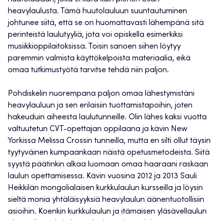
heavylaulusta. Tämä huutolauluun suuntautuminen
johtunee siitä, että se on huomattavasti lähempänä sitä
perinteistä laulutyyliä, jota voi opiskella esimerkiksi
musiikkioppilaitoksissa. Toisin sanoen siihen löytyy
paremmin valmista käyttökelpoista materiaalia, eikä
omaa tutkimustyötä tarvitse tehdä niin paljon.
Pohdiskelin nuorempana paljon omaa lähestymistäni
heavylauluun ja sen erilaisiin tuottamistapoihin, joten
hakeuduin aiheesta laulutunneille. Olin lähes kaksi vuotta
valtuutetun CVT-opettajan oppilaana ja kävin New
Yorkissa Melissa Crossin tunneilla, mutta en silti ollut täysin
tyytyväinen kumpaankaan näistä opetusmetodeista. Siitä
syystä päätinkin alkaa luomaan omaa haaraani raskaan
laulun opettamisessa. Kävin vuosina 2012 ja 2013 Sauli
Heikkilän mongolialaisen kurkkulaulun kursseilla ja löysin
sieltä monia yhtäläisyyksiä heavylaulun äänentuotollisiin
asioihin. Koenkin kurkkulaulun ja itämaisen yläsävellaulun