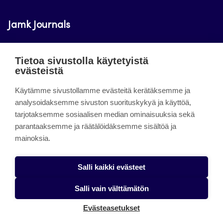
Jamk Journals
Jamkin verkkolehdet ovat julkisia ja maksuttomasti
Tietoa sivustolla käytetyistä
luettavissa. Verkkolehtien tarkoituksena on tukea
evästeistä
opetusta sekä tutkimus-, kehitys- ja
innovaatiotoimintaa.
Käytämme sivustollamme evästeitä kerätäksemme ja
analysoidaksemme sivuston suorituskykyä ja käyttöä,
tarjotaksemme sosiaalisen median ominaisuuksia sekä
About the site
parantaaksemme ja räätälöidäksemme sisältöä ja
mainoksia.
Jamkin verkkolehdet
Saavutettavuusseloste
Salli kaikki evästeet
Tietosuojaseloste
Salli vain välttämätön
Evästeet
Evästeasetukset