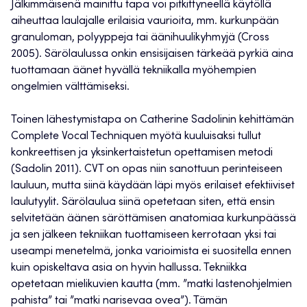
Jälkimmäisenä mainittu tapa voi pitkittyneellä käytöllä
aiheuttaa laulajalle erilaisia vaurioita, mm. kurkunpään
granuloman, polyyppeja tai äänihuulikyhmyjä (Cross
2005). Särölaulussa onkin ensisijaisen tärkeää pyrkiä aina
tuottamaan äänet hyvällä tekniikalla myöhempien
ongelmien välttämiseksi.
Toinen lähestymistapa on Catherine Sadolinin kehittämän
Complete Vocal Techniquen myötä kuuluisaksi tullut
konkreettisen ja yksinkertaistetun opettamisen metodi
(Sadolin 2011). CVT on opas niin sanottuun perinteiseen
lauluun, mutta siinä käydään läpi myös erilaiset efektiiviset
laulutyylit. Särölaulua siinä opetetaan siten, että ensin
selvitetään äänen säröttämisen anatomiaa kurkunpäässä
ja sen jälkeen tekniikan tuottamiseen kerrotaan yksi tai
useampi menetelmä, jonka varioimista ei suositella ennen
kuin opiskeltava asia on hyvin hallussa. Tekniikka
opetetaan mielikuvien kautta (mm. ”matki lastenohjelmien
pahista” tai ”matki narisevaa ovea”). Tämän