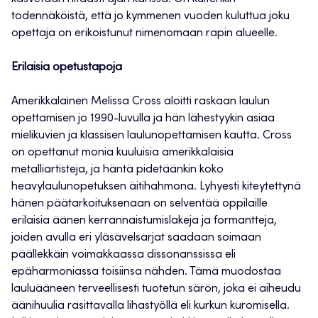
todennäköistä, että jo kymmenen vuoden kuluttua joku
opettaja on erikoistunut nimenomaan rapin alueelle.
Erilaisia opetustapoja
Amerikkalainen Melissa Cross aloitti raskaan laulun
opettamisen jo 1990-luvulla ja hän lähestyykin asiaa
mielikuvien ja klassisen laulunopettamisen kautta. Cross
on opettanut monia kuuluisia amerikkalaisia
metalliartisteja, ja häntä pidetäänkin koko
heavylaulunopetuksen äitihahmona. Lyhyesti kiteytettynä
hänen päätarkoituksenaan on selventää oppilaille
erilaisia äänen kerrannaistumislakeja ja formantteja,
joiden avulla eri yläsävelsarjat saadaan soimaan
päällekkäin voimakkaassa dissonanssissa eli
epäharmoniassa toisiinsa nähden. Tämä muodostaa
lauluääneen terveellisesti tuotetun särön, joka ei aiheudu
äänihuulia rasittavalla lihastyöllä eli kurkun kuromisella.