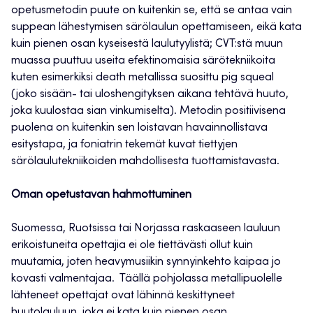
opetusmetodin puute on kuitenkin se, että se antaa vain
suppean lähestymisen särölaulun opettamiseen, eikä kata
kuin pienen osan kyseisestä laulutyylistä; CVT:stä muun
muassa puuttuu useita efektinomaisia särötekniikoita
kuten esimerkiksi death metallissa suosittu pig squeal
(joko sisään- tai uloshengityksen aikana tehtävä huuto,
joka kuulostaa sian vinkumiselta). Metodin positiivisena
puolena on kuitenkin sen loistavan havainnollistava
esitystapa, ja foniatrin tekemät kuvat tiettyjen
särölaulutekniikoiden mahdollisesta tuottamistavasta.
Oman opetustavan hahmottuminen
Suomessa, Ruotsissa tai Norjassa raskaaseen lauluun
erikoistuneita opettajia ei ole tiettävästi ollut kuin
muutamia, joten heavymusiikin synnyinkehto kaipaa jo
kovasti valmentajaa. Täällä pohjolassa metallipuolelle
lähteneet opettajat ovat lähinnä keskittyneet
huutolauluun, joka ei kata kuin pienen osan