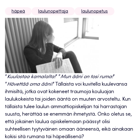
häpeä
laulunopettaja
laulunopetus
”
Kuulostaa kamalalta!
” ”
Mun ääni on tosi ruma!
”
”
Hävettää oma ääni!
” Tällaista voi kuvitella kuulevansa
ihmisiltä, jotka ovat kokeneet traumoja kouluajan
laulukokeista tai joiden ääntä on muuten arvosteltu. Kun
tällaista tulee laulun ammattiopiskelijan tai harrastajan
suusta, herättää se enemmän ihmetystä. Onko oletus se,
että jokainen laulua opiskelemaan päässyt olisi
suhteellisen tyytyväinen omaan ääneensä, eikä ainakaan
kokisi sitä rumana tai häpeällisenä?