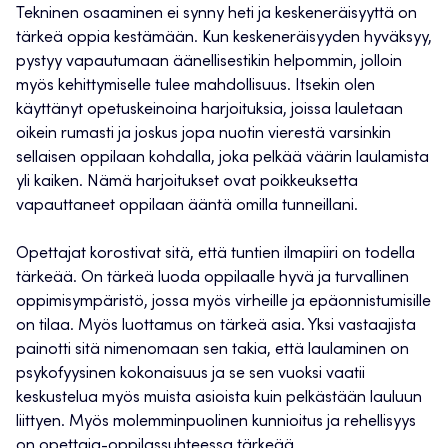
Tekninen osaaminen ei synny heti ja keskeneräisyyttä on
tärkeä oppia kestämään. Kun keskeneräisyyden hyväksyy,
pystyy vapautumaan äänellisestikin helpommin, jolloin
myös kehittymiselle tulee mahdollisuus. Itsekin olen
käyttänyt opetuskeinoina harjoituksia, joissa lauletaan
oikein rumasti ja joskus jopa nuotin vierestä varsinkin
sellaisen oppilaan kohdalla, joka pelkää väärin laulamista
yli kaiken. Nämä harjoitukset ovat poikkeuksetta
vapauttaneet oppilaan ääntä omilla tunneillani.
Opettajat korostivat sitä, että tuntien ilmapiiri on todella
tärkeää. On tärkeä luoda oppilaalle hyvä ja turvallinen
oppimisympäristö, jossa myös virheille ja epäonnistumisille
on tilaa. Myös luottamus on tärkeä asia. Yksi vastaajista
painotti sitä nimenomaan sen takia, että laulaminen on
psykofyysinen kokonaisuus ja se sen vuoksi vaatii
keskustelua myös muista asioista kuin pelkästään lauluun
liittyen. Myös molemminpuolinen kunnioitus ja rehellisyys
on opettaja-oppilassuhteessa tärkeää.