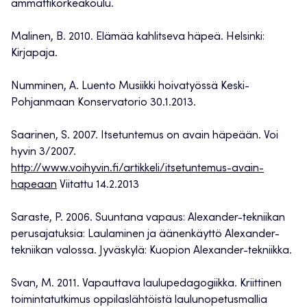
ammattikorkeakoulu.
Malinen, B. 2010. Elämää kahlitseva häpeä. Helsinki:
Kirjapaja.
Numminen, A. Luento Musiikki hoivatyössä Keski-
Pohjanmaan Konservatorio 30.1.2013.
Saarinen, S. 2007. Itsetuntemus on avain häpeään. Voi
hyvin 3/2007.
http://www.voihyvin.fi/artikkeli/itsetuntemus-avain-
hapeaan
Viitattu 14.2.2013
Saraste, P. 2006. Suuntana vapaus: Alexander-tekniikan
perusajatuksia: Laulaminen ja äänenkäyttö Alexander-
tekniikan valossa. Jyväskylä: Kuopion Alexander-tekniikka.
Svan, M. 2011. Vapauttava laulupedagogiikka. Kriittinen
toimintatutkimus oppilaslähtöistä laulunopetusmallia