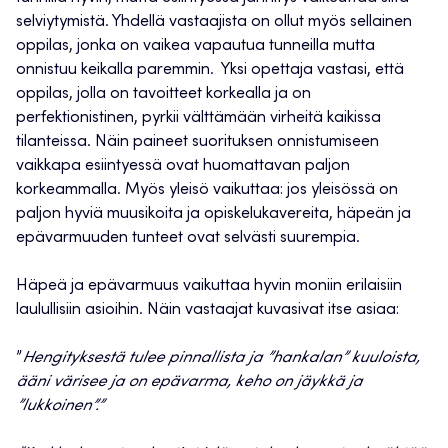
selviytymistä. Yhdellä vastaajista on ollut myös sellainen
oppilas, jonka on vaikea vapautua tunneilla mutta
onnistuu keikalla paremmin. Yksi opettaja vastasi, että
oppilas, jolla on tavoitteet korkealla ja on
perfektionistinen, pyrkii välttämään virheitä kaikissa
tilanteissa. Näin paineet suorituksen onnistumiseen
vaikkapa esiintyessä ovat huomattavan paljon
korkeammalla. Myös yleisö vaikuttaa: jos yleisössä on
paljon hyviä muusikoita ja opiskelukavereita, häpeän ja
epävarmuuden tunteet ovat selvästi suurempia.
Häpeä ja epävarmuus vaikuttaa hyvin moniin erilaisiin
laulullisiin asioihin. Näin vastaajat kuvasivat itse asiaa:
”
Hengityksestä tulee pinnallista ja ”hankalan” kuuloista,
ääni värisee ja on epävarma, keho on jäykkä ja
”lukkoinen”.”