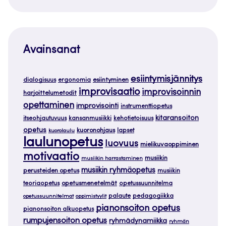
Avainsanat
esiintymisjännitys
dialogisuus
ergonomia
esiintyminen
improvisaatio
improvisoinnin
harjoittelumetodit
opettaminen
improvisointi
instrumenttiopetus
kitaransoiton
itseohjautuvuus
kansanmusiikki
kehotietoisuus
opetus
kuoronohjaus
lapset
kuorolaulu
laulunopetus
luovuus
mielikuvaoppiminen
motivaatio
musiikin
musiikin harrastaminen
musiikin ryhmäopetus
perusteiden opetus
musiikin
teoriaopetus
opetusmenetelmät
opetussuunnitelma
palaute
pedagogiikka
opetussuunnitelmat
oppimistyylit
pianonsoiton opetus
pianonsoiton alkuopetus
rumpujensoiton opetus
ryhmädynamiikka
ryhmän