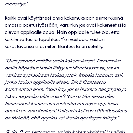
menestys.”
Kaikki ovat käyttäneet omia kokemuksiaan esimerkkeinä
omassa opetustyössään, varsinkin jos ovat kokeneet siitä
olevan oppilaalle apua. Näin oppilaalle tulee olo, että
kaikille sattuu ja tapahtuu. Yksi vastaaja vastasi
korostavansa sitä, miten tilanteesta on selvitty.
”Olen jakanut
erittäin usein kokemuksiani. Esimerkiksi
omiin häpeätunteisiin liittyy tuntitilanteessa se, jos en
vaikkapa jaksakaan laulaa jotain fraasia loppuun asti,
jonka laulan oppilaalle eteen. Siinä tilanteessa
kommentoin esim. ”näin käy, jos ei huomioi hengitystä ja
tukea tarpeeksi aktiivisesti”! Näissä tilanteissa olen
huomannut kommentin rentouttavan myös oppilasta,
opekin on vain ihminen! Kuitenkin kolikon kääntöpuolena
on tärkeää, että oppilas voi ihailla opettajan taitoja.”
”Kyllä. Pyrin
kertomaan omista kokemuksistani,jos niistä