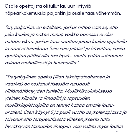
Osalle opettajista oli tullut lauluun liittyviä
häpeänkokemuksia paljonkin ja osalle taas vähemmän.
”on, paljonkin. on edelleen. joskus riittää vain se, että
joku kuulee ja näkee minut, vaikka äänessä ei olisi
mitään vikaa. joskus taas opettaa jotain laulua oppilaille
ja ääni ei toimikaan ”niin kuin pitäisi” ja hävettää, koska
opettajan pitäisi olla tosi hyvä… mutta yritän suhtautua
asiaan rauhallisesti ja huumorilla.”
”Tietyntyylinen opetus (liian teknispainotteinen ja
vaativa) on nostanut itsessäni runsaasti
riittämättömyyden tunteita. Musiikkikoulutuksessa
yleinen kilpaileva ilmapiiri jo lapsuuden
musiikkiopistoajoilta on tehnyt hallaa omalle laulu-
uralleni. Olen käynyt 5 ja puoli vuotta psykoterapiassa ja
toivonut että terapeuttisesta viitekehyksestä tuttu
hyväksyvän läsnäolon ilmapiiri voisi vallita myös laulun