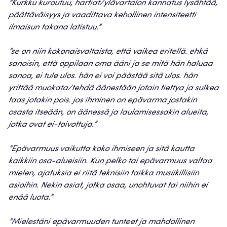
”Kurkku kuroutuu, hartiat/ylävartalon kannatus lysähtää,
päättäväisyys ja vaadittava kehollinen intensiteetti
ilmaisun takana latistuu.”
”se on niin kokonaisvaltaista, että vaikea eritellä. ehkä
sanoisin, että oppilaan oma ääni ja se mitä hän haluaa
sanoa, ei tule ulos. hän ei voi päästää sitä ulos. hän
yrittää muokata/tehdä äänestään jotain tiettya ja sulkea
taas jotakin pois. jos ihminen on epävarma jostakin
osasta itseään, on äänessä ja laulamisessakin alueita,
jotka ovat ei-toivottuja.”
”Epävarmuus vaikutta koko ihmiseen ja sitä kautta
kaikkiin osa-alueisiin. Kun pelko tai epävarmuus valtaa
mielen, ajatuksia ei riitä teknisiin taikka musiikillisiin
asioihin. Nekin asiat, jotka osaa, unohtuvat tai niihin ei
enää luota.”
”
Mielestäni
epävarmuuden tunteet ja mahdollinen