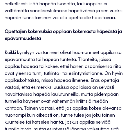
hetkellisesti lisää häpeän tunnetta, lauluoppilas ei
välttämättä sanallisesti ilmaise häpeävänsä ja sen vuoksi
häpeän tunnistaminen voi olla opettajalle haastavaa.
Opettajien kokemuksia oppilaan kokemasta häpeästä ja
epävarmuudesta
Kaikki kyselyyn vastanneet olivat huomanneet oppilaissa
epävarmuutta tai häpeän tunteita. Tilanteita, joissa
oppilas häpeää tai kokee, ettei hänen osaamisensa riitä
ovat yleensä tunti, tutkinto- tai esiintymistilanne. On hyvin
oppilaskohtaista, missä häpeää ilmenee. Eräs opettaja
vastasi, että esimerkiksi uusissa oppilaissa on selvästi
havaittavissa häpeää laulutunneilla, mutta pidempään
tunneilla käyneet ovat vähemmän kriittisiä itseään
kohtaan. Toinen vastasi, että jos oppilas kokee olevansa
huonompi kuin oikeasti on, tunne tulee jos joku toinen
kuuntelee tai katselee häntä. Joskus oppilas selviää
tunnilla hyvin, mutta esiintyessä jännitys vaikeuttaa siitä