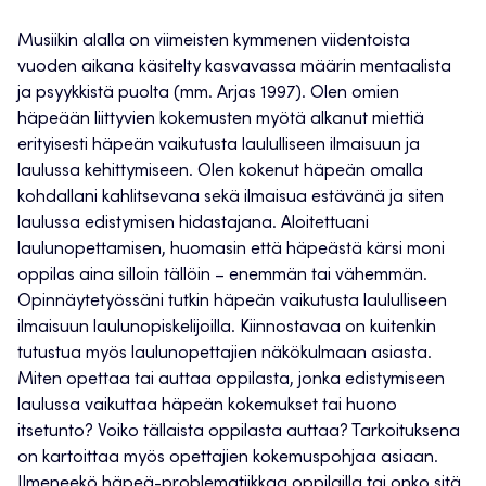
Musiikin alalla on viimeisten kymmenen viidentoista
vuoden aikana käsitelty kasvavassa määrin mentaalista
ja psyykkistä puolta (mm. Arjas 1997). Olen omien
häpeään liittyvien kokemusten myötä alkanut miettiä
erityisesti häpeän vaikutusta laululliseen ilmaisuun ja
laulussa kehittymiseen. Olen kokenut häpeän omalla
kohdallani kahlitsevana sekä ilmaisua estävänä ja siten
laulussa edistymisen hidastajana. Aloitettuani
laulunopettamisen, huomasin että häpeästä kärsi moni
oppilas aina silloin tällöin – enemmän tai vähemmän.
Opinnäytetyössäni tutkin häpeän vaikutusta laululliseen
ilmaisuun laulunopiskelijoilla. Kiinnostavaa on kuitenkin
tutustua myös laulunopettajien näkökulmaan asiasta.
Miten opettaa tai auttaa oppilasta, jonka edistymiseen
laulussa vaikuttaa häpeän kokemukset tai huono
itsetunto? Voiko tällaista oppilasta auttaa? Tarkoituksena
on kartoittaa myös opettajien kokemuspohjaa asiaan.
Ilmeneekö häpeä-problematiikkaa oppilailla tai onko sitä