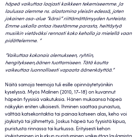
häpeä vaikuttaa laajasti kaikkeen tekemiseemme. Ja
laulussa olemme ns. alastomina yleisön edessä, joten
jokainen osa-alue ”kärsii” riittämättömyyden tunteista.
Emme uskalla antaa itsestämme parasta, heittäytyä
musiikin vietäväksi rennosti koko keholla ja mielellä vaan
pidättelemme. ”
”
Vaikuttaa
kokonais olemukseen, ryhtiin,
hengitykseen,äänen tuottamiseen. Tätä kautta
vaikeuttaa luonnollisesti vapaata äänenkäyttöä.”
Näitä samoja teemoja tuli esille opinnäytetyönikin
kyselyssä. Myös Malinen (2010, 17–18) on kuvannut
häpeän fyysisiä vaikutuksia. Hänen mukaansa häpeä
näkyykin eniten ulkoisesti. Ihminen saattaa punastua,
välttää katsekontaktia tai painaa katseen alas, keho voi
jäykistyä tai jähmettyä. Joskus häpeä tuo fyysistä kipua,
puristusta rinnassa tai kurkussa. Erityisesti kehon
jäykistyminen ja kurkun puristuminen vaikeuttaa laulamista