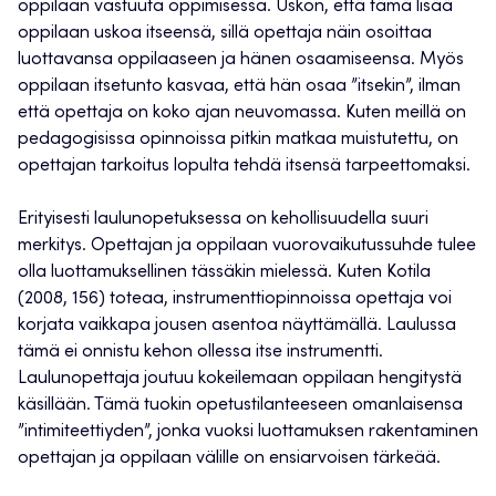
oppilaan vastuuta oppimisessa. Uskon, että tämä lisää
oppilaan uskoa itseensä, sillä opettaja näin osoittaa
luottavansa oppilaaseen ja hänen osaamiseensa. Myös
oppilaan itsetunto kasvaa, että hän osaa ”itsekin”, ilman
että opettaja on koko ajan neuvomassa. Kuten meillä on
pedagogisissa opinnoissa pitkin matkaa muistutettu, on
opettajan tarkoitus lopulta tehdä itsensä tarpeettomaksi.
Erityisesti laulunopetuksessa on kehollisuudella suuri
merkitys. Opettajan ja oppilaan vuorovaikutussuhde tulee
olla luottamuksellinen tässäkin mielessä. Kuten Kotila
(2008, 156) toteaa, instrumenttiopinnoissa opettaja voi
korjata vaikkapa jousen asentoa näyttämällä. Laulussa
tämä ei onnistu kehon ollessa itse instrumentti.
Laulunopettaja joutuu kokeilemaan oppilaan hengitystä
käsillään. Tämä tuokin opetustilanteeseen omanlaisensa
”intimiteettiyden”, jonka vuoksi luottamuksen rakentaminen
opettajan ja oppilaan välille on ensiarvoisen tärkeää.