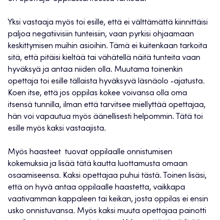
Yksi vastaaja myös toi esille, että ei välttämättä kiinnittäisi
paljoa negatiivisiin tunteisiin, vaan pyrkisi ohjaamaan
keskittymisen muihin asioihin. Tämä ei kuitenkaan tarkoita
sitä, että pitäisi kieltää tai vähätellä näitä tunteita vaan
hyväksyä ja antaa niiden olla. Muutama toinenkin
opettaja toi esille tällaista hyväksyvä läsnäolo -ajatusta.
Koen itse, että jos oppilas kokee voivansa olla oma
itsensä tunnilla, ilman että tarvitsee miellyttää opettajaa,
hän voi vapautua myös äänellisesti helpommin. Tätä toi
esille myös kaksi vastaajista.
Myös haasteet tuovat oppilaalle onnistumisen
kokemuksia ja lisää tätä kautta luottamusta omaan
osaamiseensa. Kaksi opettajaa puhui tästä. Toinen lisäsi,
että on hyvä antaa oppilaalle haastetta, vaikkapa
vaativamman kappaleen tai keikan, josta oppilas ei ensin
usko onnistuvansa. Myös kaksi muuta opettajaa painotti