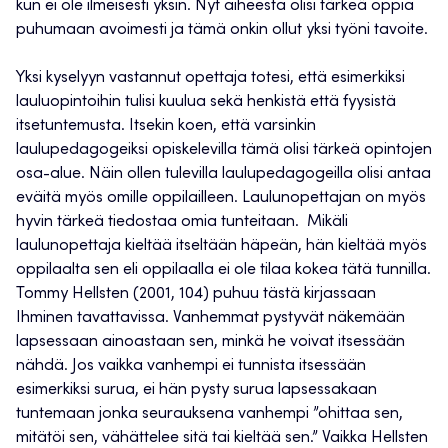
kun ei ole ilmeisesti yksin. Nyt aiheesta olisi tärkeä oppia
puhumaan avoimesti ja tämä onkin ollut yksi työni tavoite.
Yksi kyselyyn vastannut opettaja totesi, että esimerkiksi
lauluopintoihin tulisi kuulua sekä henkistä että fyysistä
itsetuntemusta. Itsekin koen, että varsinkin
laulupedagogeiksi opiskelevilla tämä olisi tärkeä opintojen
osa-alue. Näin ollen tulevilla laulupedagogeilla olisi antaa
eväitä myös omille oppilailleen. Laulunopettajan on myös
hyvin tärkeä tiedostaa omia tunteitaan. Mikäli
laulunopettaja kieltää itseltään häpeän, hän kieltää myös
oppilaalta sen eli oppilaalla ei ole tilaa kokea tätä tunnilla.
Tommy Hellsten (2001, 104) puhuu tästä kirjassaan
Ihminen tavattavissa. Vanhemmat pystyvät näkemään
lapsessaan ainoastaan sen, minkä he voivat itsessään
nähdä. Jos vaikka vanhempi ei tunnista itsessään
esimerkiksi surua, ei hän pysty surua lapsessakaan
tuntemaan jonka seurauksena vanhempi ”ohittaa sen,
mitätöi sen, vähättelee sitä tai kieltää sen.” Vaikka Hellsten