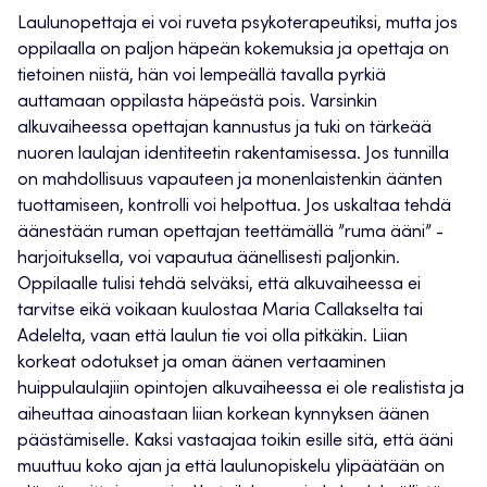
Laulunopettaja ei voi ruveta psykoterapeutiksi, mutta jos
oppilaalla on paljon häpeän kokemuksia ja opettaja on
tietoinen niistä, hän voi lempeällä tavalla pyrkiä
auttamaan oppilasta häpeästä pois. Varsinkin
alkuvaiheessa opettajan kannustus ja tuki on tärkeää
nuoren laulajan identiteetin rakentamisessa. Jos tunnilla
on mahdollisuus vapauteen ja monenlaistenkin äänten
tuottamiseen, kontrolli voi helpottua. Jos uskaltaa tehdä
äänestään ruman opettajan teettämällä ”ruma ääni” -
harjoituksella, voi vapautua äänellisesti paljonkin.
Oppilaalle tulisi tehdä selväksi, että alkuvaiheessa ei
tarvitse eikä voikaan kuulostaa Maria Callakselta tai
Adelelta, vaan että laulun tie voi olla pitkäkin. Liian
korkeat odotukset ja oman äänen vertaaminen
huippulaulajiin opintojen alkuvaiheessa ei ole realistista ja
aiheuttaa ainoastaan liian korkean kynnyksen äänen
päästämiselle. Kaksi vastaajaa toikin esille sitä, että ääni
muuttuu koko ajan ja että laulunopiskelu ylipäätään on