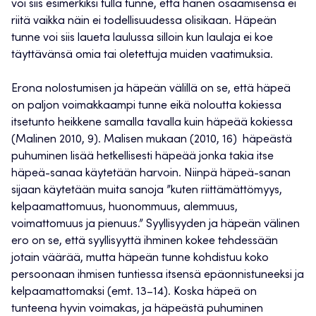
voi siis esimerkiksi tulla tunne, että hänen osaamisensa ei
riitä vaikka näin ei todellisuudessa olisikaan. Häpeän
tunne voi siis laueta laulussa silloin kun laulaja ei koe
täyttävänsä omia tai oletettuja muiden vaatimuksia.
Erona nolostumisen ja häpeän välillä on se, että häpeä
on paljon voimakkaampi tunne eikä noloutta kokiessa
itsetunto heikkene samalla tavalla kuin häpeää kokiessa
(Malinen 2010, 9). Malisen mukaan (2010, 16) häpeästä
puhuminen lisää hetkellisesti häpeää jonka takia itse
häpeä-sanaa käytetään harvoin. Niinpä häpeä-sanan
sijaan käytetään muita sanoja ”kuten riittämättömyys,
kelpaamattomuus, huonommuus, alemmuus,
voimattomuus ja pienuus.” Syyllisyyden ja häpeän välinen
ero on se, että syyllisyyttä ihminen kokee tehdessään
jotain väärää, mutta häpeän tunne kohdistuu koko
persoonaan ihmisen tuntiessa itsensä epäonnistuneeksi ja
kelpaamattomaksi (emt. 13–14). Koska häpeä on
tunteena hyvin voimakas, ja häpeästä puhuminen