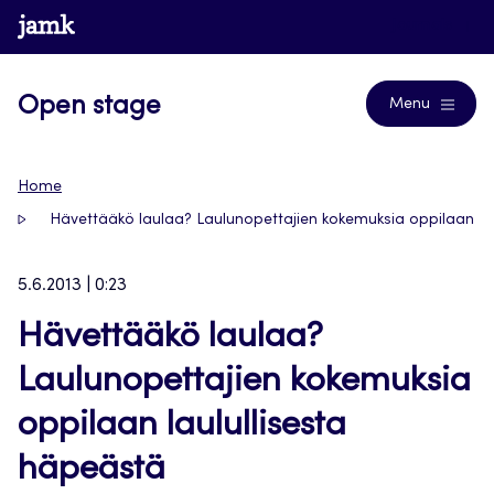
Siirry
www.jamk.fi
Journals
suoraan
sisältöön
Open stage
Menu
Home
Hävettääkö laulaa? Laulunopettajien kokemuksia oppilaan la
5.6.2013 | 0:23
Hävettääkö laulaa?
Laulunopettajien kokemuksia
oppilaan laulullisesta
häpeästä