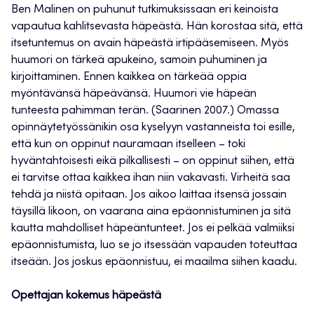
Ben Malinen on puhunut tutkimuksissaan eri keinoista
vapautua kahlitsevasta häpeästä. Hän korostaa sitä, että
itsetuntemus on avain häpeästä irtipääsemiseen. Myös
huumori on tärkeä apukeino, samoin puhuminen ja
kirjoittaminen. Ennen kaikkea on tärkeää oppia
myöntävänsä häpeävänsä. Huumori vie häpeän
tunteesta pahimman terän. (Saarinen 2007.) Omassa
opinnäytetyössänikin osa kyselyyn vastanneista toi esille,
että kun on oppinut nauramaan itselleen – toki
hyväntahtoisesti eikä pilkallisesti – on oppinut siihen, että
ei tarvitse ottaa kaikkea ihan niin vakavasti. Virheitä saa
tehdä ja niistä opitaan. Jos aikoo laittaa itsensä jossain
täysillä likoon, on vaarana aina epäonnistuminen ja sitä
kautta mahdolliset häpeäntunteet. Jos ei pelkää valmiiksi
epäonnistumista, luo se jo itsessään vapauden toteuttaa
itseään. Jos joskus epäonnistuu, ei maailma siihen kaadu.
Opettajan kokemus häpeästä