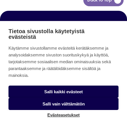
Back to top
takaisin
sivun
alkuun
www.jamk.fi
Tietoa sivustolla käytetyistä
evästeistä
Jamk Arena
Käytämme sivustollamme evästeitä kerätäksemme ja
analysoidaksemme sivuston suorituskykyä ja käyttöä,
Avoimet oppimateriaalit
tarjotaksemme sosiaalisen median ominaisuuksia sekä
Blogit
parantaaksemme ja räätälöidäksemme sisältöä ja
mainoksia.
Helpdesk
Salli kaikki evästeet
Facebook
Instagram
LinkedIn
Youtube
Twitter
Salli vain välttämätön
Evästeasetukset
Jamk Journals