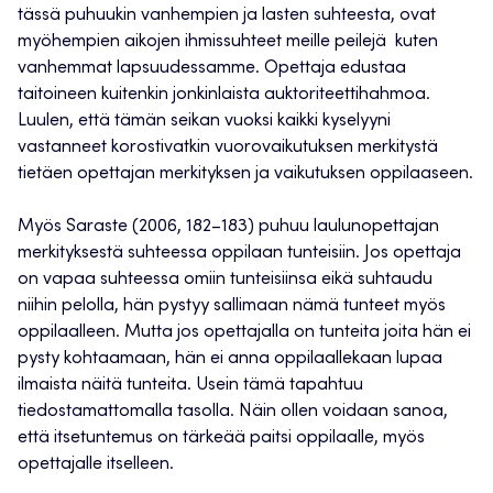
tässä puhuukin vanhempien ja lasten suhteesta, ovat
myöhempien aikojen ihmissuhteet meille peilejä kuten
vanhemmat lapsuudessamme. Opettaja edustaa
taitoineen kuitenkin jonkinlaista auktoriteettihahmoa.
Luulen, että tämän seikan vuoksi kaikki kyselyyni
vastanneet korostivatkin vuorovaikutuksen merkitystä
tietäen opettajan merkityksen ja vaikutuksen oppilaaseen.
Myös Saraste (2006, 182–183) puhuu laulunopettajan
merkityksestä suhteessa oppilaan tunteisiin. Jos opettaja
on vapaa suhteessa omiin tunteisiinsa eikä suhtaudu
niihin pelolla, hän pystyy sallimaan nämä tunteet myös
oppilaalleen. Mutta jos opettajalla on tunteita joita hän ei
pysty kohtaamaan, hän ei anna oppilaallekaan lupaa
ilmaista näitä tunteita. Usein tämä tapahtuu
tiedostamattomalla tasolla. Näin ollen voidaan sanoa,
että itsetuntemus on tärkeää paitsi oppilaalle, myös
opettajalle itselleen.