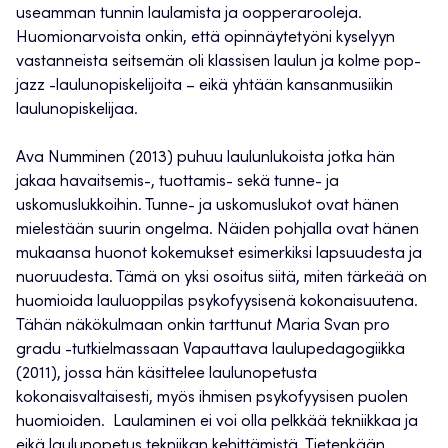
useamman tunnin laulamista ja oopperarooleja.
Huomionarvoista onkin, että opinnäytetyöni kyselyyn
vastanneista seitsemän oli klassisen laulun ja kolme pop-
jazz -laulunopiskelijoita – eikä yhtään kansanmusiikin
laulunopiskelijaa.
Ava Numminen (2013) puhuu laulunlukoista jotka hän
jakaa havaitsemis-, tuottamis- sekä tunne- ja
uskomuslukkoihin. Tunne- ja uskomuslukot ovat hänen
mielestään suurin ongelma. Näiden pohjalla ovat hänen
mukaansa huonot kokemukset esimerkiksi lapsuudesta ja
nuoruudesta. Tämä on yksi osoitus siitä, miten tärkeää on
huomioida lauluoppilas psykofyysisenä kokonaisuutena.
Tähän näkökulmaan onkin tarttunut Maria Svan pro
gradu -tutkielmassaan Vapauttava laulupedagogiikka
(2011), jossa hän käsittelee laulunopetusta
kokonaisvaltaisesti, myös ihmisen psykofyysisen puolen
huomioiden. Laulaminen ei voi olla pelkkää tekniikkaa ja
eikä laulunopetus tekniikan kehittämistä. Tietenkään