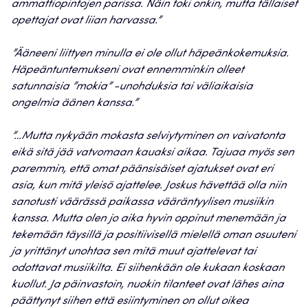
ammattiopintojen parissa. Näin toki onkin, mutta tällaiset
opettajat ovat liian harvassa.”
”Ääneeni liittyen minulla ei ole ollut häpeänkokemuksia.
Häpeäntuntemukseni ovat ennemminkin olleet
satunnaisia ”mokia” -unohduksia tai väliaikaisia
ongelmia äänen kanssa.”
”…Mutta nykyään mokasta selviytyminen on vaivatonta
eikä sitä jää vatvomaan kauaksi aikaa. Tajuaa myös sen
paremmin, että omat päänsisäiset ajatukset ovat eri
asia, kun mitä yleisö ajattelee. Joskus hävettää olla niin
sanotusti väärässä paikassa vääräntyylisen musiikin
kanssa. Mutta olen jo aika hyvin oppinut menemään ja
tekemään täysillä ja positiivisellä mielellä oman osuuteni
ja yrittänyt unohtaa sen mitä muut ajattelevat tai
odottavat musiikilta. Ei siihenkään ole kukaan koskaan
kuollut. Ja päinvastoin, nuokin tilanteet ovat lähes aina
päättynyt siihen että esiintyminen on ollut oikea