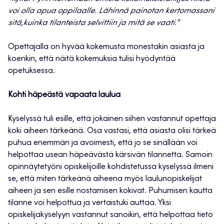
voi olla apua oppilaalle. Lähinnä painotan kertomassani
sitä,kuinka tilanteista selvittiin ja mitä se vaati.”
Opettajalla on hyvää kokemusta monestakin asiasta ja
koenkin, että näitä kokemuksia tulisi hyödyntää
opetuksessa.
Kohti häpeästä vapaata laulua
Kyselyssä tuli esille, että jokainen siihen vastannut opettaja
koki aiheen tärkeänä. Osa vastasi, että asiasta olisi tärkeä
puhua enemmän ja avoimesti, että jo se sinällään voi
helpottaa usean häpeävästä kärsivän tilannetta. Samoin
opinnäytetyöni opiskelijoille kohdistetussa kyselyssä ilmeni
se, että miten tärkeänä aiheena myös laulunopiskelijat
aiheen ja sen esille nostamisen kokivat. Puhumisen kautta
tilanne voi helpottua ja vertaistuki auttaa. Yksi
opiskelijakyselyyn vastannut sanoikin, että helpottaa tieto