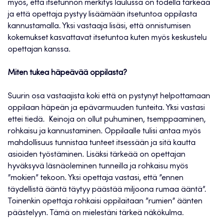
myös, että itsetunnon merkitys laulussa on todella tärkeää
ja että opettaja pystyy lisäämään itsetuntoa oppilasta
kannustamalla. Yksi vastaaja lisäsi, että onnistumisen
kokemukset kasvattavat itsetuntoa kuten myös keskustelu
opettajan kanssa.
Miten tukea häpeävää oppilasta?
Suurin osa vastaajista koki että on pystynyt helpottamaan
oppilaan häpeän ja epävarmuuden tunteita. Yksi vastasi
ettei tiedä. Keinoja on ollut puhuminen, tsemppaaminen,
rohkaisu ja kannustaminen. Oppilaalle tulisi antaa myös
mahdollisuus tunnistaa tunteet itsessään ja sitä kautta
asioiden työstäminen. Lisäksi tärkeää on opettajan
hyväksyvä läsnäoleminen tunneilla ja rohkaisu myös
”mokien” tekoon. Yksi opettaja vastasi, että ”ennen
täydellistä ääntä täytyy päästää miljoona rumaa ääntä”.
Toinenkin opettaja rohkaisi oppilaitaan ”rumien” äänten
päästelyyn. Tämä on mielestäni tärkeä näkökulma.