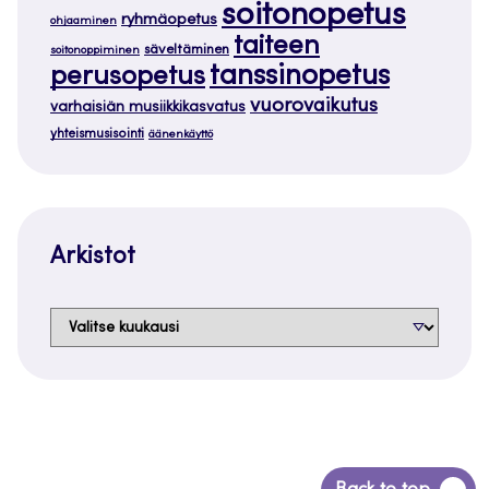
soitonopetus
ryhmäopetus
ohjaaminen
taiteen
säveltäminen
soitonoppiminen
tanssinopetus
perusopetus
vuorovaikutus
varhaisiän musiikkikasvatus
yhteismusisointi
äänenkäyttö
Arkistot
Arkistot
Siirry