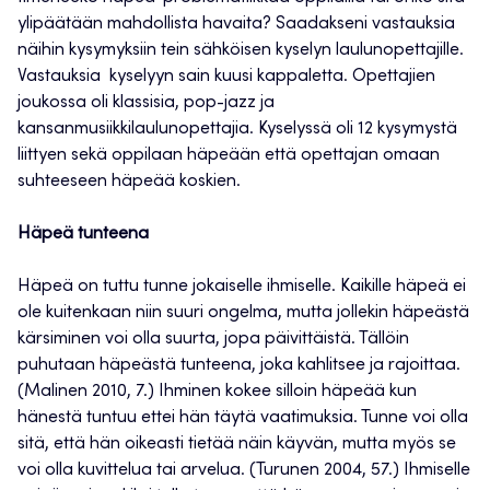
ylipäätään mahdollista havaita? Saadakseni vastauksia
näihin kysymyksiin tein sähköisen kyselyn laulunopettajille.
Vastauksia kyselyyn sain kuusi kappaletta. Opettajien
joukossa oli klassisia, pop-jazz ja
kansanmusiikkilaulunopettajia. Kyselyssä oli 12 kysymystä
liittyen sekä oppilaan häpeään että opettajan omaan
suhteeseen häpeää koskien.
Häpeä tunteena
Häpeä on tuttu tunne jokaiselle ihmiselle. Kaikille häpeä ei
ole kuitenkaan niin suuri ongelma, mutta jollekin häpeästä
kärsiminen voi olla suurta, jopa päivittäistä. Tällöin
puhutaan häpeästä tunteena, joka kahlitsee ja rajoittaa.
(Malinen 2010, 7.) Ihminen kokee silloin häpeää kun
hänestä tuntuu ettei hän täytä vaatimuksia. Tunne voi olla
sitä, että hän oikeasti tietää näin käyvän, mutta myös se
voi olla kuvittelua tai arvelua. (Turunen 2004, 57.) Ihmiselle