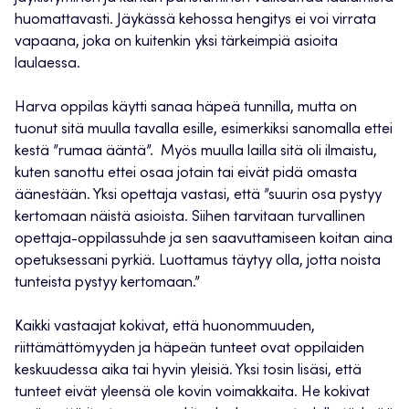
huomattavasti. Jäykässä kehossa hengitys ei voi virrata
vapaana, joka on kuitenkin yksi tärkeimpiä asioita
laulaessa.
Harva oppilas käytti sanaa häpeä tunnilla, mutta on
tuonut sitä muulla tavalla esille, esimerkiksi sanomalla ettei
kestä ”rumaa ääntä”. Myös muulla lailla sitä oli ilmaistu,
kuten sanottu ettei osaa jotain tai eivät pidä omasta
äänestään. Yksi opettaja vastasi, että ”suurin osa pystyy
kertomaan näistä asioista. Siihen tarvitaan turvallinen
opettaja-oppilassuhde ja sen saavuttamiseen koitan aina
opetuksessani pyrkiä. Luottamus täytyy olla, jotta noista
tunteista pystyy kertomaan.”
Kaikki vastaajat kokivat, että huonommuuden,
riittämättömyyden ja häpeän tunteet ovat oppilaiden
keskuudessa aika tai hyvin yleisiä. Yksi tosin lisäsi, että
tunteet eivät yleensä ole kovin voimakkaita. He kokivat