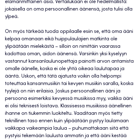
elämänmittainen asia. Vertailukaan ei ole hedelmällistä:
jokaisella on oma persoonallinen äänensä, josta tulisi olla
ylpeä.
On myös tärkeää tuoda oppilaalle esiin se, että oma ääni
kelpaa omanaan eikä huippulaulajien matkinta ole
ylipäätään mielekästä – silloin on nimittäin vaarassa
kadottaa oman, aidon äänensä. Varsinkin yksi kyselyyn
vastannut kansanlaulunopettaja painotti arvon antamista
omalle äänelle, koska ei ole yhtä oikeaa laulutapaa ja
ääntä. Uskon, että tätä ajatusta voikin olla helpompi
toteuttaa kansanmusiikin tai kevyen musiikin saralla, koska
tyylejä on niin erilaisia. Joskus persoonallinen ääni ja
persoona esimerkiksi kevyessä musiikissa myy, vaikka ääni
ei olisi teknisesti loistava. Klassisessa musiikissa äänellinen
ihanne on tiukemmin luokiteltu. Vaaditaan myös tietty
teknillinen taso ennen kuin ylipäätään pystyy laulamaan
vaikkapa vaikeampia laulua – puhumattakaan siitä että
pystyisi tekemään laulusta ammatin ja että ääni kestää