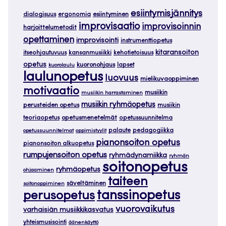
esiintymisjännitys
dialogisuus
ergonomia
esiintyminen
improvisaatio
improvisoinnin
harjoittelumetodit
opettaminen
improvisointi
instrumenttiopetus
kitaransoiton
itseohjautuvuus
kansanmusiikki
kehotietoisuus
opetus
kuoronohjaus
lapset
kuorolaulu
laulunopetus
luovuus
mielikuvaoppiminen
motivaatio
musiikin
musiikin harrastaminen
musiikin ryhmäopetus
perusteiden opetus
musiikin
teoriaopetus
opetusmenetelmät
opetussuunnitelma
palaute
pedagogiikka
opetussuunnitelmat
oppimistyylit
pianonsoiton opetus
pianonsoiton alkuopetus
rumpujensoiton opetus
ryhmädynamiikka
ryhmän
soitonopetus
ryhmäopetus
ohjaaminen
taiteen
säveltäminen
soitonoppiminen
tanssinopetus
perusopetus
vuorovaikutus
varhaisiän musiikkikasvatus
yhteismusisointi
äänenkäyttö