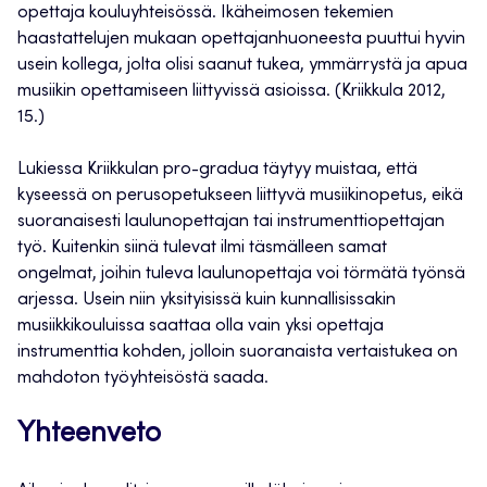
opettaja kouluyhteisössä. Ikäheimosen tekemien
haastattelujen mukaan opettajanhuoneesta puuttui hyvin
usein kollega, jolta olisi saanut tukea, ymmärrystä ja apua
musiikin opettamiseen liittyvissä asioissa. (Kriikkula 2012,
15.)
Lukiessa Kriikkulan pro-gradua täytyy muistaa, että
kyseessä on perusopetukseen liittyvä musiikinopetus, eikä
suoranaisesti laulunopettajan tai instrumenttiopettajan
työ. Kuitenkin siinä tulevat ilmi täsmälleen samat
ongelmat, joihin tuleva laulunopettaja voi törmätä työnsä
arjessa. Usein niin yksityisissä kuin kunnallisissakin
musiikkikouluissa saattaa olla vain yksi opettaja
instrumenttia kohden, jolloin suoranaista vertaistukea on
mahdoton työyhteisöstä saada.
Yhteenveto