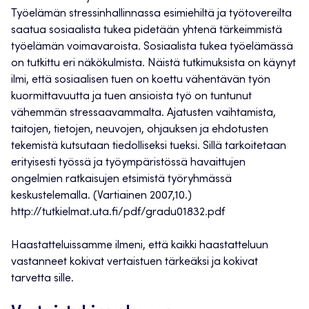
Työelämän stressinhallinnassa esimiehiltä ja työtovereilta
saatua sosiaalista tukea pidetään yhtenä tärkeimmistä
työelämän voimavaroista. Sosiaalista tukea työelämässä
on tutkittu eri näkökulmista. Näistä tutkimuksista on käynyt
ilmi, että sosiaalisen tuen on koettu vähentävän työn
kuormittavuutta ja tuen ansioista työ on tuntunut
vähemmän stressaavammalta. Ajatusten vaihtamista,
taitojen, tietojen, neuvojen, ohjauksen ja ehdotusten
tekemistä kutsutaan tiedolliseksi tueksi. Sillä tarkoitetaan
erityisesti työssä ja työympäristössä havaittujen
ongelmien ratkaisujen etsimistä työryhmässä
keskustelemalla. (Vartiainen 2007,10.)
http://tutkielmat.uta.fi/pdf/gradu01832.pdf
Haastatteluissamme ilmeni, että kaikki haastatteluun
vastanneet kokivat vertaistuen tärkeäksi ja kokivat
tarvetta sille.