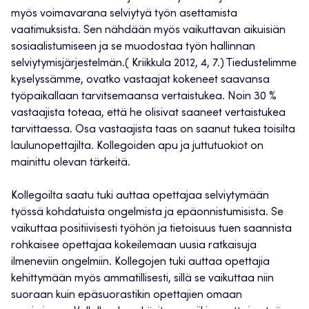
myös voimavarana selviytyä työn asettamista
vaatimuksista. Sen nähdään myös vaikuttavan aikuisiän
sosiaalistumiseen ja se muodostaa työn hallinnan
selviytymisjärjestelmän.( Kriikkula 2012, 4, 7.) Tiedustelimme
kyselyssämme, ovatko vastaajat kokeneet saavansa
työpaikallaan tarvitsemaansa vertaistukea. Noin 30 %
vastaajista toteaa, että he olisivat saaneet vertaistukea
tarvittaessa. Osa vastaajista taas on saanut tukea toisilta
laulunopettajilta. Kollegoiden apu ja juttutuokiot on
mainittu olevan tärkeitä.
Kollegoilta saatu tuki auttaa opettajaa selviytymään
työssä kohdatuista ongelmista ja epäonnistumisista. Se
vaikuttaa positiivisesti työhön ja tietoisuus tuen saannista
rohkaisee opettajaa kokeilemaan uusia ratkaisuja
ilmeneviin ongelmiin. Kollegojen tuki auttaa opettajia
kehittymään myös ammatillisesti, sillä se vaikuttaa niin
suoraan kuin epäsuorastikin opettajien omaan