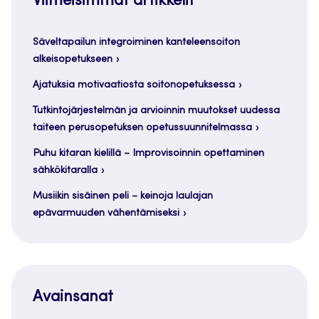
Viimeisimmät artikkelit
Säveltapailun integroiminen kanteleensoiton
alkeisopetukseen
Ajatuksia motivaatiosta soitonopetuksessa
Tutkintojärjestelmän ja arvioinnin muutokset uudessa
taiteen perusopetuksen opetussuunnitelmassa
Puhu kitaran kielillä – Improvisoinnin opettaminen
sähkökitaralla
Musiikin sisäinen peli – keinoja laulajan
epävarmuuden vähentämiseksi
Avainsanat