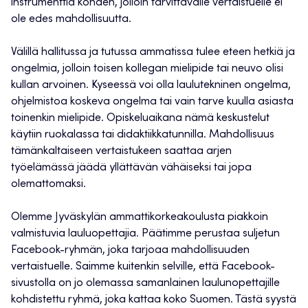
instrumenttia kohden, jolloin tarvittavalle vertaistuelle ei
ole edes mahdollisuutta.
Välillä hallitussa ja tutussa ammatissa tulee eteen hetkiä ja
ongelmia, jolloin toisen kollegan mielipide tai neuvo olisi
kullan arvoinen. Kyseessä voi olla laulutekninen ongelma,
ohjelmistoa koskeva ongelma tai vain tarve kuulla asiasta
toinenkin mielipide. Opiskeluaikana nämä keskustelut
käytiin ruokalassa tai didaktiikkatunnilla. Mahdollisuus
tämänkaltaiseen vertaistukeen saattaa arjen
työelämässä jäädä yllättävän vähäiseksi tai jopa
olemattomaksi.
Olemme Jyväskylän ammattikorkeakoulusta piakkoin
valmistuvia lauluopettajia. Päätimme perustaa suljetun
Facebook-ryhmän, joka tarjoaa mahdollisuuden
vertaistuelle. Saimme kuitenkin selville, että Facebook-
sivustolla on jo olemassa samanlainen laulunopettajille
kohdistettu ryhmä, joka kattaa koko Suomen. Tästä syystä