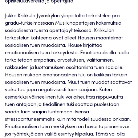
opiskelukavereilta ja opettajilta.
Jukka Kriikkula Jyväskylän yliopistolta tarkastelee pro
gradu-tutkielmassaan Musiikinopettajien kokemuksia
sosiaalisesta tuesta opettajayhteisössä. Kriikkulan
tarkastelun kohteena ovat olleet Housen määritelmät
sosiaalisen tuen muodoista. House kirjoittaa
emotionaalisen tuen tärkeydestä. Emotionaalisella tuella
tarkoitetaan empatian, arvostuksen, välittämisen,
rakkauden ja luottamuksen osoittamista tuen saajalle.
Housen mukaan emotionaalinen tuki on kaikkein tärkein
sosiaalisen tuen muodoista. Muut tuen muodot saattavat
vaikuttaa jopa negatiivisesti tuen saajaan. Kuten
esimerkiksi välineellinen tuki voi aiheuttaa riippuvuutta
tuen antajaan ja tiedollinen tuki saattaa puolestaan
saada tuen saajan tuntemaan itsensä
stressaantuneemmaksi kuin mitä todellisuudessa onkaan.
Emotionaalisen tuen merkityksen on havaittu pienenevän
jos työntekijöiden välillä esiintyy kilpailua. Tämä voi olla