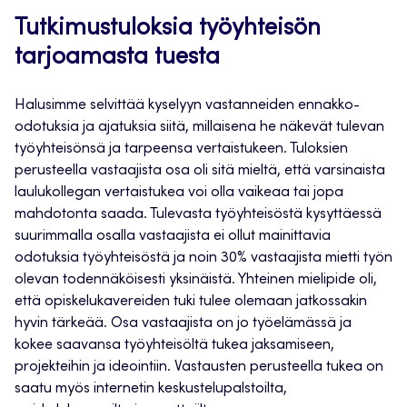
Tutkimustuloksia työyhteisön
tarjoamasta tuesta
Halusimme selvittää kyselyyn vastanneiden ennakko-
odotuksia ja ajatuksia siitä, millaisena he näkevät tulevan
työyhteisönsä ja tarpeensa vertaistukeen. Tuloksien
perusteella vastaajista osa oli sitä mieltä, että varsinaista
laulukollegan vertaistukea voi olla vaikeaa tai jopa
mahdotonta saada. Tulevasta työyhteisöstä kysyttäessä
suurimmalla osalla vastaajista ei ollut mainittavia
odotuksia työyhteisöstä ja noin 30% vastaajista mietti työn
olevan todennäköisesti yksinäistä. Yhteinen mielipide oli,
että opiskelukavereiden tuki tulee olemaan jatkossakin
hyvin tärkeää. Osa vastaajista on jo työelämässä ja
kokee saavansa työyhteisöltä tukea jaksamiseen,
projekteihin ja ideointiin. Vastausten perusteella tukea on
saatu myös internetin keskustelupalstoilta,