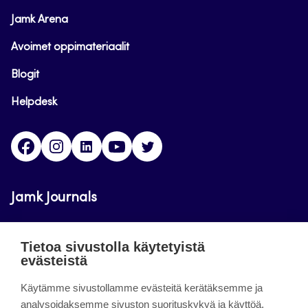
Jamk Arena
Avoimet oppimateriaalit
Blogit
Helpdesk
Facebook
Instagram
LinkedIn
Youtube
Twitter
Jamk Journals
Jamkin verkkolehdet ovat julkisia ja maksuttomasti
Tietoa sivustolla käytetyistä
luettavissa. Verkkolehtien tarkoituksena on tukea
evästeistä
opetusta sekä tutkimus-, kehitys- ja
innovaatiotoimintaa.
Käytämme sivustollamme evästeitä kerätäksemme ja
analysoidaksemme sivuston suorituskykyä ja käyttöä,