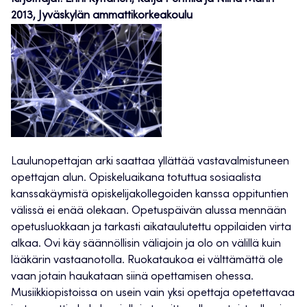
2013, Jyväskylän ammattikorkeakoulu
Laulunopettajan arki saattaa yllättää vastavalmistuneen
opettajan alun. Opiskeluaikana totuttua sosiaalista
kanssakäymistä opiskelijakollegoiden kanssa oppituntien
välissä ei enää olekaan. Opetuspäivän alussa mennään
opetusluokkaan ja tarkasti aikataulutettu oppilaiden virta
alkaa. Ovi käy säännöllisin väliajoin ja olo on välillä kuin
lääkärin vastaanotolla. Ruokataukoa ei välttämättä ole
vaan jotain haukataan siinä opettamisen ohessa.
Musiikkiopistoissa on usein vain yksi opettaja opetettavaa