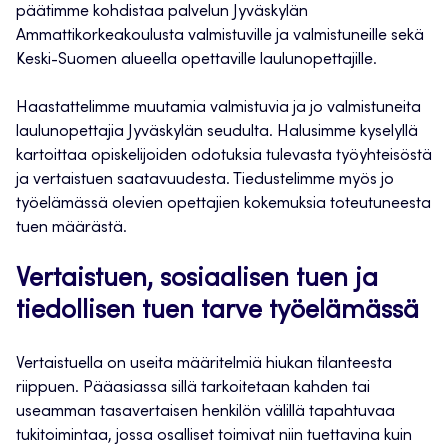
päätimme kohdistaa palvelun Jyväskylän
Ammattikorkeakoulusta valmistuville ja valmistuneille sekä
Keski-Suomen alueella opettaville laulunopettajille.
Haastattelimme muutamia valmistuvia ja jo valmistuneita
laulunopettajia Jyväskylän seudulta. Halusimme kyselyllä
kartoittaa opiskelijoiden odotuksia tulevasta työyhteisöstä
ja vertaistuen saatavuudesta. Tiedustelimme myös jo
työelämässä olevien opettajien kokemuksia toteutuneesta
tuen määrästä.
Vertaistuen, sosiaalisen tuen ja
tiedollisen tuen tarve työelämässä
Vertaistuella on useita määritelmiä hiukan tilanteesta
riippuen. Pääasiassa sillä tarkoitetaan kahden tai
useamman tasavertaisen henkilön välillä tapahtuvaa
tukitoimintaa, jossa osalliset toimivat niin tuettavina kuin