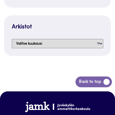
Arkistot
Arkistot
Siirry
Back to top
takaisin
sivun
alkuun
www.jamk.fi