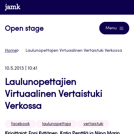
Siirry
www.jamk.fi
Journals
suoraan
sisältöön
Open stage
Menu
Home
Laulunopettajien Virtuaalinen Vertaistuki Verkossa
10.5.2013 | 10:41
Laulunopettajien
Virtuaalinen Vertaistuki
Verkossa
facebook
laulunopettaja
vertaistuki
Kirjoittajat: Enni Kyttänen, Katja Penttilä ja Niina Marin