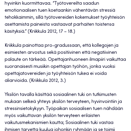
hyvinkin kuormittavaa. ”Työtovereilta saadun
emotionaalisen tuen koetaankin vähentävän stressiä
tehokkaimmin, sillä työtovereiden kokemukset työyhteisön
asettamista paineista vastaavat parhaiten toistensa
käsityksiä.” (Kriikkula 2012, 17 – 18.)
Kriikkula painottaa pro-gradussaan, että kollegojen ja
esimiesten arvostus sekä positiivinen että negatiivinen
palaute on tärkeää. Opettajanhuoneen ilmapiiri vaikuttaa
suoranaisesti musiikin opettajan työhön, jonka vuoksi
opettajatovereiden ja työyhteisön tukea ei voida
aliarvioida. (Kriikkula 2012, 3.)
Yksilön tavalla käsittää sosiaalinen tuki on tutkimusten
mukaan selkeä yhteys yksilön terveyteen, hyvinvointiin ja
stressinsietokykyyn. Työpaikan sosiaalisen tuen nähdään
myös vaikuttavan yksilön terveyteen erilaisten
vaikutusmekanismien kautta; Sosiaalinen tuki vastaa
ihmisen tarvetta kuulua johonkin ryhmään ja se toimii