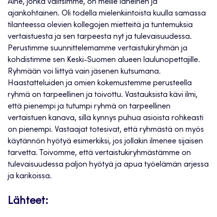
Aihe, jonka valitsimme, on meille läheinen ja
ajankohtainen. Oli todella mielenkiintoista kuulla samassa
tilanteessa olevien kollegojen mietteitä ja tuntemuksia
vertaistuesta ja sen tarpeesta nyt ja tulevaisuudessa.
Perustimme suunnittelemamme vertaistukiryhmän ja
kohdistimme sen Keski-Suomen alueen laulunopettajille.
Ryhmään voi liittyä vain jäsenen kutsumana.
Haastatteluiden ja omien kokemustemme perusteella
ryhmä on tarpeellinen ja toivottu. Vastauksista kävi ilmi,
että pienempi ja tutumpi ryhmä on tarpeellinen
vertaistuen kanava, sillä kynnys puhua asioista rohkeasti
on pienempi. Vastaajat totesivat, että ryhmästä on myös
käytännön hyötyä esimerkiksi, jos jollakin ilmenee sijaisen
tarvetta. Toivomme, että vertaistukiryhmästämme on
tulevaisuudessa paljon hyötyä ja apua työelämän arjessa
ja karikoissa.
Lähteet: