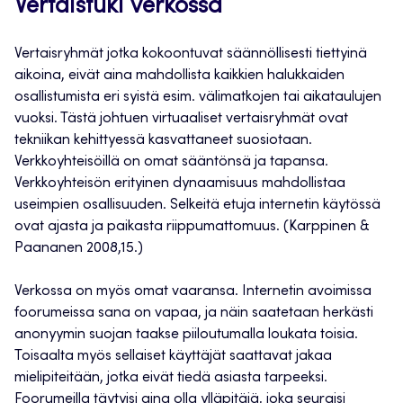
Vertaistuki verkossa
Vertaisryhmät jotka kokoontuvat säännöllisesti tiettyinä
aikoina, eivät aina mahdollista kaikkien halukkaiden
osallistumista eri syistä esim. välimatkojen tai aikataulujen
vuoksi. Tästä johtuen virtuaaliset vertaisryhmät ovat
tekniikan kehittyessä kasvattaneet suosiotaan.
Verkkoyhteisöillä on omat sääntönsä ja tapansa.
Verkkoyhteisön erityinen dynaamisuus mahdollistaa
useimpien osallisuuden. Selkeitä etuja internetin käytössä
ovat ajasta ja paikasta riippumattomuus. (Karppinen &
Paananen 2008,15.)
Verkossa on myös omat vaaransa. Internetin avoimissa
foorumeissa sana on vapaa, ja näin saatetaan herkästi
anonyymin suojan taakse piiloutumalla loukata toisia.
Toisaalta myös sellaiset käyttäjät saattavat jakaa
mielipiteitään, jotka eivät tiedä asiasta tarpeeksi.
Foorumeilla täytyisi aina olla ylläpitäjä, joka seuraisi