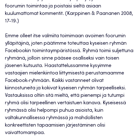
foorumin toimintaa ja poistaisi sieltä asiaan
kuulumattomat kommentit. (Karppinen & Paananen 2008,
17-19.)
Emme olleet itse valmiita toimimaan avoimen foorumin
ylläpitäjinä, joten päätimme toteuttaa kyseisen ryhmän
Facebookin toimintaympäristössä. Ryhmä toimii suljettuna
ryhmänä, jolloin sinne pääsee osalliseksi vain toisen
jäsenen kutsusta. Haastattelussamme kysyimme
vastaajien mielenkiintoa liittymisestä perustamaamme
Facebook-ryhmään. Kaikki vastanneet olivat
kiinnostuneita ja kokivat kyseisen ryhmän tarpeelliseksi.
Vastauksissa oltiin sitä mieltä, että pienempi ja tutumpi
ryhmä olisi tarpeellinen vertaistuen kanava. Kyseisessä
ryhmässä olisi helpompi puhua asioista, kuin
valtakunnallisessa ryhmässä ja mahdollisten
konkreettisten tapaamisien järjestäminen olisi
vaivattomampaa.