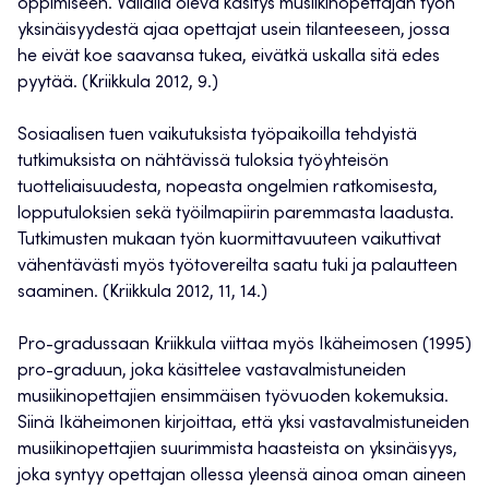
oppimiseen. Vallalla oleva käsitys musiikinopettajan työn
yksinäisyydestä ajaa opettajat usein tilanteeseen, jossa
he eivät koe saavansa tukea, eivätkä uskalla sitä edes
pyytää. (Kriikkula 2012, 9.)
Sosiaalisen tuen vaikutuksista työpaikoilla tehdyistä
tutkimuksista on nähtävissä tuloksia työyhteisön
tuotteliaisuudesta, nopeasta ongelmien ratkomisesta,
lopputuloksien sekä työilmapiirin paremmasta laadusta.
Tutkimusten mukaan työn kuormittavuuteen vaikuttivat
vähentävästi myös työtovereilta saatu tuki ja palautteen
saaminen. (Kriikkula 2012, 11, 14.)
Pro-gradussaan Kriikkula viittaa myös Ikäheimosen (1995)
pro-graduun, joka käsittelee vastavalmistuneiden
musiikinopettajien ensimmäisen työvuoden kokemuksia.
Siinä Ikäheimonen kirjoittaa, että yksi vastavalmistuneiden
musiikinopettajien suurimmista haasteista on yksinäisyys,
joka syntyy opettajan ollessa yleensä ainoa oman aineen