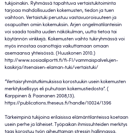
tukijoinakin. Ryhmässä tapahtuva vertaistukitoiminta
tarjoaa mahdollisuuden kokemusten, tiedon ja tuen
vaihtoon. Vertaistuki perustuu vastavuoroisuuteen ja
osapuolten omiin kokemuksiin. Arjen ongelmatilanteisiin
voi saada toisilta uuden näkökulman, uutta tietoa tai
käytännön vinkkejä. Kokemusten vaihto tukiryhmässä voi
myös innostaa osanottajia vaikuttamaan omaan
asemaansa yhteisössä. (Huuskonen 2010.)
http://www.sosiaaliportti.fi/fi-FI/vammaispalvelujen-
kasikirja/itsenaisen-elaman-tuki/vertaistuki/
”Vertaisryhmätutkimuksissa korostuukin usein kokemusten
merkityksellisyys eli puhutaan kokemustiedosta”. (
Karppinen & Paananen 2008,13).
https://publications.theseus.fi/handle/10024/1396
Tärkeimpinä tukijoina erilaisissa elämäntilanteissa koetaan
usein perhe ja läheiset. Työpaikan ihmissuhteiden merkitys
taas korostuu työn aiheuttaman stressin hallinnassa.