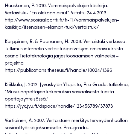
Huuskonen, P. 2010. Vammaispalvelujen käsikirja.
Vertaistuki- ”En olekaan ainut”. Viitattu 24.4.2013
http://www.sosiaaliportti.fi/fi-FI/vammaispalvelujen-
kasikirja/itsenaisen-elaman-tuki/vertaistuki/
Karppinen, R. & Paananen, H. 2008. Vertaistuki verkossa :
Tutkimus internetin vertaistukipalvelujen ominaisuuksista
osana Tietoteknologia järjestöosaamisen välineeksi –
projektia
https://publications.theseus.fi/handle/10024/1396
Kriikkula, J. 2012. Jyväskylän Yliopisto, Pro Gradu-tutkielma,
”Musiikinopettajien kokemuksia sosiaalisesta tuesta
opettajayhteisössä.”
https://jyx.jyu.fi/dspace/handle/123456789/37873
Vartiainen, A. 2007. Vertaistuen merkitys terveydenhuollon
sosiaalityössä jaksamiselle. Pro-gradu-