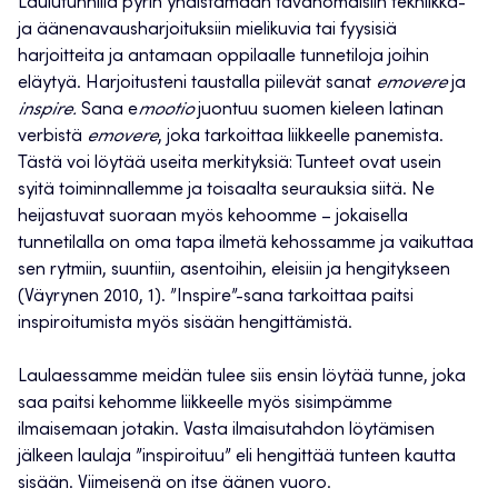
Laulutunnilla pyrin yhdistämään tavanomaisiin tekniikka-
ja äänenavausharjoituksiin mielikuvia tai fyysisiä
harjoitteita ja antamaan oppilaalle tunnetiloja joihin
eläytyä. Harjoitusteni taustalla piilevät sanat
emovere
ja
inspire.
Sana e
mootio
juontuu suomen kieleen latinan
verbistä
emovere
, joka tarkoittaa liikkeelle panemista.
Tästä voi löytää useita merkityksiä: Tunteet ovat usein
syitä toiminnallemme ja toisaalta seurauksia siitä. Ne
heijastuvat suoraan myös kehoomme – jokaisella
tunnetilalla on oma tapa ilmetä kehossamme ja vaikuttaa
sen rytmiin, suuntiin, asentoihin, eleisiin ja hengitykseen
(Väyrynen 2010, 1). ”Inspire”-sana tarkoittaa paitsi
inspiroitumista myös sisään hengittämistä.
Laulaessamme meidän tulee siis ensin löytää tunne, joka
saa paitsi kehomme liikkeelle myös sisimpämme
ilmaisemaan jotakin. Vasta ilmaisutahdon löytämisen
jälkeen laulaja ”inspiroituu” eli hengittää tunteen kautta
sisään. Viimeisenä on itse äänen vuoro.