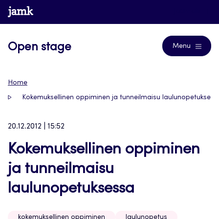
Siirry
www.jamk.fi
Journals
suoraan
sisältöön
Open stage
Menu
Home
Kokemuksellinen oppiminen ja tunneilmaisu laulunopetuksess
20.12.2012 | 15:52
Kokemuksellinen oppiminen
ja tunneilmaisu
laulunopetuksessa
kokemuksellinen oppiminen
laulunopetus