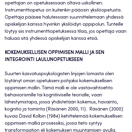
opettajan on opetuksessaan oltava uskollinen.
Instrumenttiopetus on kuitenkin pääosin yksilöopetusta.
Opettaja pääsee halutessaan suunnittelemaan yhdessä
opiskelijan kanssa hyvinkin yksilöidyn oppipolun. Tunteille
löytyy siis instrumenttiopetuksessa tilaa, jos opettaja vaan
haluaa sitä yhdessä opiskelijan kanssa etsiä.
KOKEMUKSELLISEN OPPIMISEN MALLI JA SEN
INTEGROINTI LAULUNOPETUKSEEN
Suurten kasvatuspsykologisten linjojen lomasta olen
löytänyt oman opetukseni pohjaksi kokemuksellisen
oppimisen mallin. Tämä malli ei ole vastavaihtoehto
behaviorismille tai kognitiiviselle teorialle, vaan
lähestymistapa, jossa yhdistetään kokemus, havainto,
kognitio ja toiminta (Räsänen 2000, 11). Räsänen (2000)
kuvaa David Kolbin (1984) kehittelemää kokemuksellisen
oppimisen mallia prosessiksi, jossa tieto syntyy
transformaation eli kokemuksen muuntamisen avulla.