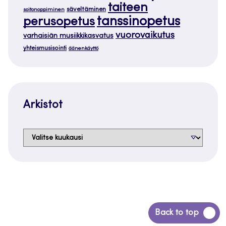
taiteen
säveltäminen
soitonoppiminen
tanssinopetus
perusopetus
vuorovaikutus
varhaisiän musiikkikasvatus
yhteismusisointi
äänenkäyttö
Arkistot
Arkistot
Siirry
Back to top
takaisin