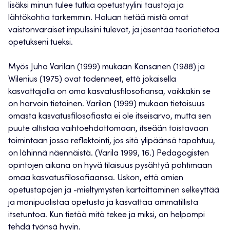
lisäksi minun tulee tutkia opetustyylini taustoja ja
lähtökohtia tarkemmin. Haluan tietää mistä omat
vaistonvaraiset impulssini tulevat, ja jäsentää teoriatietoa
opetukseni tueksi.
Myös Juha Varilan (1999) mukaan Kansanen (1988) ja
Wilenius (1975) ovat todenneet, että jokaisella
kasvattajalla on oma kasvatusfilosofiansa, vaikkakin se
on harvoin tietoinen. Varilan (1999) mukaan tietoisuus
omasta kasvatusfilosofiasta ei ole itseisarvo, mutta sen
puute altistaa vaihtoehdottomaan, itseään toistavaan
toimintaan jossa reflektointi, jos sitä ylipäänsä tapahtuu,
on lähinnä näennäistä. (Varila 1999, 16.) Pedagogisten
opintojen aikana on hyvä tilaisuus pysähtyä pohtimaan
omaa kasvatusfilosofiaansa. Uskon, että omien
opetustapojen ja -mieltymysten kartoittaminen selkeyttää
ja monipuolistaa opetusta ja kasvattaa ammatillista
itsetuntoa. Kun tietää mitä tekee ja miksi, on helpompi
tehdä työnsä hyvin.