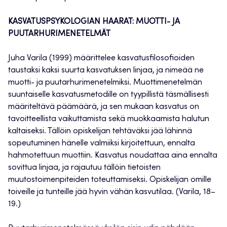
KASVATUSPSYKOLOGIAN HAARAT: MUOTTI- JA
PUUTARHURIMENETELMÄT
Juha Varila (1999) määrittelee kasvatusfilosofioiden
taustaksi kaksi suurta kasvatuksen linjaa, ja nimeää ne
muotti- ja puutarhurimenetelmiksi. Muottimenetelmän
suuntaiselle kasvatusmetodille on tyypillistä täsmällisesti
määriteltävä päämäärä, ja sen mukaan kasvatus on
tavoitteellista vaikuttamista sekä muokkaamista halutun
kaltaiseksi. Tällöin opiskelijan tehtäväksi jää lähinnä
sopeutuminen hänelle valmiiksi kirjoitettuun, ennalta
hahmotettuun muottiin. Kasvatus noudattaa aina ennalta
sovittua linjaa, ja rajautuu tällöin tietoisten
muutostoimenpiteiden toteuttamiseksi. Opiskelijan omille
toiveille ja tunteille jää hyvin vähän kasvutilaa. (Varila, 18–
19.)