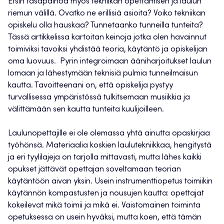
Etsin tasapainoa myös tekniikan opettamisen ja laulun
riemun välillä. Ovatko ne erillisiä asioita? Voiko tekniikan
opiskelu olla hauskaa? Tunnetaanko tunneilla tunteita?
Tässä artikkelissa kartoitan keinoja jotka olen havainnut
toimiviksi tavoiksi yhdistää teoria, käytäntö ja opiskelijan
oma luovuus. Pyrin integroimaan ääniharjoitukset laulun
lomaan ja lähestymään teknisiä pulmia tunneilmaisun
kautta. Tavoitteenani on, että opiskelija pystyy
turvallisessa ympäristössä tulkitsemaan musiikkia ja
välittämään sen kautta tunteita kuulijoilleen.
Laulunopettajille ei ole olemassa yhtä ainutta opaskirjaa
työhönsä. Materiaalia koskien laulutekniikkaa, hengitystä
ja eri tyylilajeja on tarjolla mittavasti, mutta lähes kaikki
opukset jättävät opettajan soveltamaan teorian
käytäntöön aivan yksin. Usein instrumenttiopetus toimiikin
käytännön kompastusten ja nousujen kautta: opettajat
kokeilevat mikä toimii ja mikä ei. Vaistomainen toiminta
opetuksessa on usein hyväksi, mutta koen, että tämän