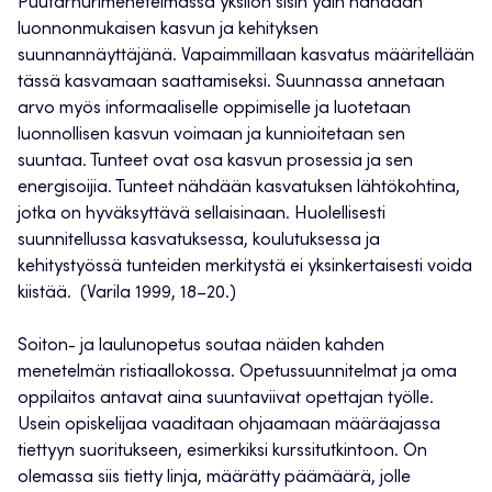
Puutarhurimenetelmässä yksilön sisin ydin nähdään
luonnonmukaisen kasvun ja kehityksen
suunnannäyttäjänä. Vapaimmillaan kasvatus määritellään
tässä kasvamaan saattamiseksi. Suunnassa annetaan
arvo myös informaaliselle oppimiselle ja luotetaan
luonnollisen kasvun voimaan ja kunnioitetaan sen
suuntaa. Tunteet ovat osa kasvun prosessia ja sen
energisoijia. Tunteet nähdään kasvatuksen lähtökohtina,
jotka on hyväksyttävä sellaisinaan. Huolellisesti
suunnitellussa kasvatuksessa, koulutuksessa ja
kehitystyössä tunteiden merkitystä ei yksinkertaisesti voida
kiistää. (Varila 1999, 18–20.)
Soiton- ja laulunopetus soutaa näiden kahden
menetelmän ristiaallokossa. Opetussuunnitelmat ja oma
oppilaitos antavat aina suuntaviivat opettajan työlle.
Usein opiskelijaa vaaditaan ohjaamaan määräajassa
tiettyyn suoritukseen, esimerkiksi kurssitutkintoon. On
olemassa siis tietty linja, määrätty päämäärä, jolle