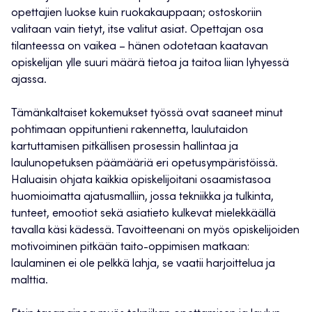
opettajien luokse kuin ruokakauppaan; ostoskoriin
valitaan vain tietyt, itse valitut asiat. Opettajan osa
tilanteessa on vaikea – hänen odotetaan kaatavan
opiskelijan ylle suuri määrä tietoa ja taitoa liian lyhyessä
ajassa.
Tämänkaltaiset kokemukset työssä ovat saaneet minut
pohtimaan oppituntieni rakennetta, laulutaidon
kartuttamisen pitkällisen prosessin hallintaa ja
laulunopetuksen päämääriä eri opetusympäristöissä.
Haluaisin ohjata kaikkia opiskelijoitani osaamistasoa
huomioimatta ajatusmalliin, jossa tekniikka ja tulkinta,
tunteet, emootiot sekä asiatieto kulkevat mielekkäällä
tavalla käsi kädessä. Tavoitteenani on myös opiskelijoiden
motivoiminen pitkään taito-oppimisen matkaan:
laulaminen ei ole pelkkä lahja, se vaatii harjoittelua ja
malttia.