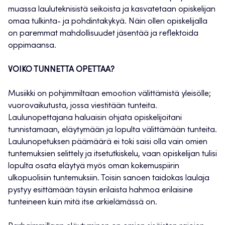
muassa lauluteknisistä seikoista ja kasvatetaan opiskelijan
omaa tulkinta- ja pohdintakykyä. Näin ollen opiskelijalla
on paremmat mahdollisuudet jäsentää ja reflektoida
oppimaansa.
VOIKO TUNNETTA OPETTAA?
Musiikki on pohjimmiltaan emootion välittämistä yleisölle;
vuorovaikutusta, jossa viestitään tunteita.
Laulunopettajana haluaisin ohjata opiskelijoitani
tunnistamaan, eläytymään ja lopulta välittämään tunteita.
Laulunopetuksen päämäärä ei toki saisi olla vain omien
tuntemuksien selittely ja itsetutkiskelu, vaan opiskelijan tulisi
lopulta osata eläytyä myös oman kokemuspiirin
ulkopuolisiin tuntemuksiin. Toisin sanoen taidokas laulaja
pystyy esittämään täysin erilaista hahmoa erilaisine
tunteineen kuin mitä itse arkielämässä on.