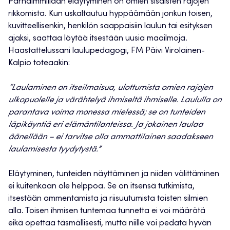
Parhaimmillaan eläytyminen on omien sisäisten rajojen
rikkomista. Kun uskaltautuu hyppäämään jonkun toisen,
kuvitteellisenkin, henkilön saappaisiin laulun tai esityksen
ajaksi, saattaa löytää itsestään uusia maailmoja.
Haastattelussani laulupedagogi, FM Päivi Virolainen-
Kalpio toteaakin:
”Laulaminen on itseilmaisua, ulottumista omien rajojen
ulkopuolelle ja värähtelyä ihmiseltä ihmiselle. Laululla on
parantava voima monessa mielessä; se on tunteiden
läpikäyntiä eri elämäntilanteissa. Ja jokainen laulaa
äänellään – ei tarvitse olla ammattilainen saadakseen
laulamisesta tyydytystä.”
Eläytyminen, tunteiden näyttäminen ja niiden välittäminen
ei kuitenkaan ole helppoa. Se on itsensä tutkimista,
itsestään ammentamista ja riisuutumista toisten silmien
alla. Toisen ihmisen tuntemaa tunnetta ei voi määrätä
eikä opettaa täsmällisesti, mutta niille voi pedata hyvän