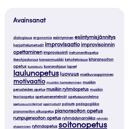
Avainsanat
esiintymisjännitys
dialogisuus
ergonomia
esiintyminen
improvisaatio
improvisoinnin
harjoittelumetodit
opettaminen
improvisointi
instrumenttiopetus
kitaransoiton
itseohjautuvuus
kansanmusiikki
kehotietoisuus
opetus
kuoronohjaus
lapset
kuorolaulu
laulunopetus
luovuus
mielikuvaoppiminen
motivaatio
musiikin
musiikin harrastaminen
musiikin ryhmäopetus
perusteiden opetus
musiikin
teoriaopetus
opetusmenetelmät
opetussuunnitelma
palaute
pedagogiikka
opetussuunnitelmat
oppimistyylit
pianonsoiton opetus
pianonsoiton alkuopetus
rumpujensoiton opetus
ryhmädynamiikka
ryhmän
soitonopetus
ryhmäopetus
ohjaaminen