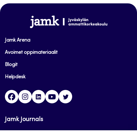
sivun
alkuun
www.jamk.fi
Jamk Arena
Avoimet oppimateriaalit
Blogit
Helpdesk
Facebook
Instagram
LinkedIn
Youtube
Twitter
Jamk Journals
Jamkin verkkolehdet ovat julkisia ja maksuttomasti