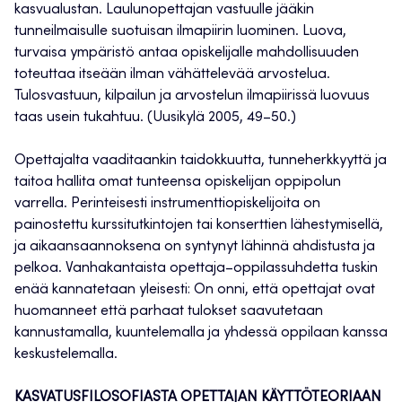
kasvualustan. Laulunopettajan vastuulle jääkin
tunneilmaisulle suotuisan ilmapiirin luominen. Luova,
turvaisa ympäristö antaa opiskelijalle mahdollisuuden
toteuttaa itseään ilman vähättelevää arvostelua.
Tulosvastuun, kilpailun ja arvostelun ilmapiirissä luovuus
taas usein tukahtuu. (Uusikylä 2005, 49–50.)
Opettajalta vaaditaankin taidokkuutta, tunneherkkyyttä ja
taitoa hallita omat tunteensa opiskelijan oppipolun
varrella. Perinteisesti instrumenttiopiskelijoita on
painostettu kurssitutkintojen tai konserttien lähestymisellä,
ja aikaansaannoksena on syntynyt lähinnä ahdistusta ja
pelkoa. Vanhakantaista opettaja–oppilassuhdetta tuskin
enää kannatetaan yleisesti: On onni, että opettajat ovat
huomanneet että parhaat tulokset saavutetaan
kannustamalla, kuuntelemalla ja yhdessä oppilaan kanssa
keskustelemalla.
KASVATUSFILOSOFIASTA OPETTAJAN KÄYTTÖTEORIAAN