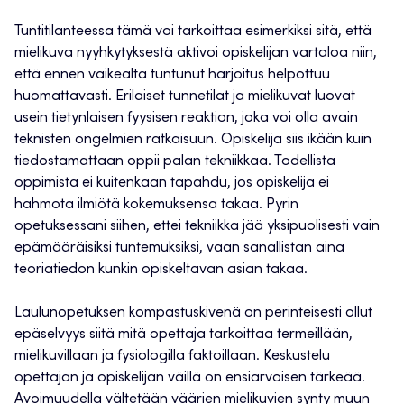
Tuntitilanteessa tämä voi tarkoittaa esimerkiksi sitä, että
mielikuva nyyhkytyksestä aktivoi opiskelijan vartaloa niin,
että ennen vaikealta tuntunut harjoitus helpottuu
huomattavasti. Erilaiset tunnetilat ja mielikuvat luovat
usein tietynlaisen fyysisen reaktion, joka voi olla avain
teknisten ongelmien ratkaisuun. Opiskelija siis ikään kuin
tiedostamattaan oppii palan tekniikkaa. Todellista
oppimista ei kuitenkaan tapahdu, jos opiskelija ei
hahmota ilmiötä kokemuksensa takaa. Pyrin
opetuksessani siihen, ettei tekniikka jää yksipuolisesti vain
epämääräisiksi tuntemuksiksi, vaan sanallistan aina
teoriatiedon kunkin opiskeltavan asian takaa.
Laulunopetuksen kompastuskivenä on perinteisesti ollut
epäselvyys siitä mitä opettaja tarkoittaa termeillään,
mielikuvillaan ja fysiologilla faktoillaan. Keskustelu
opettajan ja opiskelijan väillä on ensiarvoisen tärkeää.
Avoimuudella vältetään väärien mielikuvien synty muun