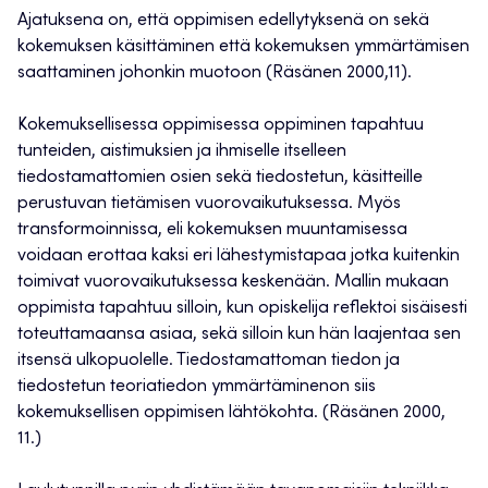
Ajatuksena on, että oppimisen edellytyksenä on sekä
kokemuksen käsittäminen että kokemuksen ymmärtämisen
saattaminen johonkin muotoon (Räsänen 2000,11).
Kokemuksellisessa oppimisessa oppiminen tapahtuu
tunteiden, aistimuksien ja ihmiselle itselleen
tiedostamattomien osien sekä tiedostetun, käsitteille
perustuvan tietämisen vuorovaikutuksessa. Myös
transformoinnissa, eli kokemuksen muuntamisessa
voidaan erottaa kaksi eri lähestymistapaa jotka kuitenkin
toimivat vuorovaikutuksessa keskenään. Mallin mukaan
oppimista tapahtuu silloin, kun opiskelija reflektoi sisäisesti
toteuttamaansa asiaa, sekä silloin kun hän laajentaa sen
itsensä ulkopuolelle. Tiedostamattoman tiedon ja
tiedostetun teoriatiedon ymmärtäminenon siis
kokemuksellisen oppimisen lähtökohta. (Räsänen 2000,
11.)