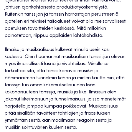
lajikohtaiset tekniset tavoitteet enemmän välinearvona,
johtuen ajankohtaisesta produktiotyöskentelystä.
Kuitenkin tanssijan ja tanssin harrastajan perustreeniä
ajatellen eri tekniset taitoalueet voivat olla itseisarvollisesti
opetuksen tavoitteiden keskiössä. Mitä milloinkin
painotetaan, riippuu oppilaiden lähtökohdista.
Ilmaisu ja musikaalisuus kulkevat minulla usein käsi
kädessä. Olen huomannut musikaalisen tanssi-jan olevan
myös ilmaisullisesti läsnä ja vivahteikas. Minulle se
tarkoittaa sitä, että tanssi kanavoi musiikin ja
äänimaailman tunnelmia kehon ja mielen kautta niin, että
tanssija tuo oman kokemuksellisuuden lisän
kokonaisuuteen tanssija, musiikki ja liike. Ilmaisun olen
jakanut liikeilmaisuun ja tunneilmaisuus, joissa menetelmät
harjoitella jompaa kumpaa poikkeavat. Musikaalisuus
pitää sisällään tavoitteet tahtilajien ja fraasituksen
ymmärtämisestä, äänimaailmaan reagoimisesta ja
musiikin sointuvärien kuulemisesta.