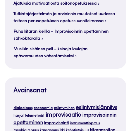
Ajatuksia motivaatiosta soitonopetuksessa
Tutkintojärjestelmän ja arvioinnin muutokset uudessa
taiteen perusopetuksen opetussuunnitelmassa
Puhu kitaran kielillä – Improvisoinnin opettaminen
sähkökitaralla
Musiikin sisäinen peli – keinoja laulajan
epävarmuuden vähentämiseksi
Avainsanat
esiintymisjännitys
dialogisuus
ergonomia
esiintyminen
improvisaatio
improvisoinnin
harjoittelumetodit
opettaminen
improvisointi
instrumenttiopetus
kitaransoiton
itseohjautuvuus
kansanmusiikki
kehotietoisuus