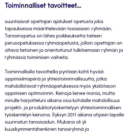
Toiminnalliset tavoitteet…
suuntaavat opettajan ajatukset opetusta joka
tapauksessa määrittelevään tosiasiaan: ryhmään.
Tanssinopetus on lähes poikkeuksetta taiteen
perusopetuksessa ryhmäopetusta, jolloin opettajan on
oltava tietoinen ja orientoitunut tulkitsemaan ryhmän ja
ryhmässä toimimisen vaiheita.
Toiminnallisilla tavoitteilla pyritään kohti hyvää
oppimisilmapiiriä ja yhteistoiminnallisuutta, jotka
mahdollistavat ryhmäopetuksessa myös yksilötason
oppimisen optimoinnin. Keinoja lienee monia, mutta
minulle harjoitteluni aikana osui kohdalle mahdollisuus
projekti- ja produktiotyöskentelyyn yhteistoiminnallisen
työskentelyn keinona. Syksyn 2011 aikana ohjasin lapsille
suunnatun tanssisadun. Mukana oli yli
kuusikymmentähenkinen tanssiryhmä ja