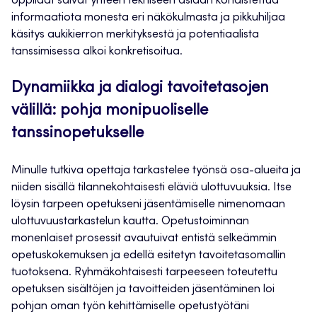
oppilaat saivat yhteen tekniseen asiaan kohdistettua
informaatiota monesta eri näkökulmasta ja pikkuhiljaa
käsitys aukikierron merkityksestä ja potentiaalista
tanssimisessa alkoi konkretisoitua.
Dynamiikka ja dialogi tavoitetasojen
välillä: pohja monipuoliselle
tanssinopetukselle
Minulle tutkiva opettaja tarkastelee työnsä osa-alueita ja
niiden sisällä tilannekohtaisesti eläviä ulottuvuuksia. Itse
löysin tarpeen opetukseni jäsentämiselle nimenomaan
ulottuvuustarkastelun kautta. Opetustoiminnan
monenlaiset prosessit avautuivat entistä selkeämmin
opetuskokemuksen ja edellä esitetyn tavoitetasomallin
tuotoksena. Ryhmäkohtaisesti tarpeeseen toteutettu
opetuksen sisältöjen ja tavoitteiden jäsentäminen loi
pohjan oman työn kehittämiselle opetustyötäni