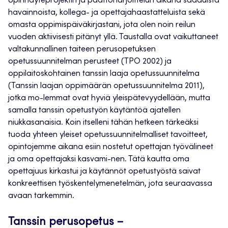
opinnäyteprojektin ja päättöharjoittelun aikana saaduista
havainnoista, kollega- ja opettajahaastatteluista sekä
omasta oppimispäiväkirjastani, jota olen noin reilun
vuoden aktiivisesti pitänyt yllä. Taustalla ovat vaikuttaneet
valtakunnallinen taiteen perusopetuksen
opetussuunnitelman perusteet (TPO 2002) ja
oppilaitoskohtainen tanssin laaja opetussuunnitelma
(Tanssin laajan oppimäärän opetussuunnitelma 2011),
jotka mo-lemmat ovat hyviä yleispätevyydellään, mutta
samalla tanssin opetustyön käytäntöä ajatellen
niukkasanaisia. Koin itselleni tähän hetkeen tärkeäksi
tuoda yhteen yleiset opetussuunnitelmalliset tavoitteet,
opintojemme aikana esiin nostetut opettajan työvälineet
ja oma opettajaksi kasvami-nen. Tätä kautta oma
opettajuus kirkastui ja käytännöt opetustyöstä saivat
konkreettisen työskentelymenetelmän, jota seuraavassa
avaan tarkemmin.
Tanssin perusopetus –