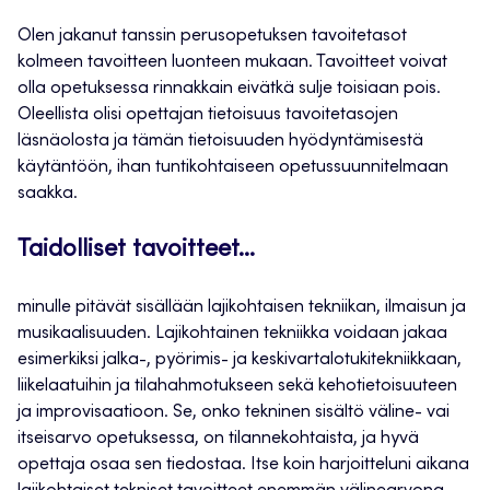
Olen jakanut tanssin perusopetuksen tavoitetasot
kolmeen tavoitteen luonteen mukaan. Tavoitteet voivat
olla opetuksessa rinnakkain eivätkä sulje toisiaan pois.
Oleellista olisi opettajan tietoisuus tavoitetasojen
läsnäolosta ja tämän tietoisuuden hyödyntämisestä
käytäntöön, ihan tuntikohtaiseen opetussuunnitelmaan
saakka.
Taidolliset tavoitteet…
minulle pitävät sisällään lajikohtaisen tekniikan, ilmaisun ja
musikaalisuuden. Lajikohtainen tekniikka voidaan jakaa
esimerkiksi jalka-, pyörimis- ja keskivartalotukitekniikkaan,
liikelaatuihin ja tilahahmotukseen sekä kehotietoisuuteen
ja improvisaatioon. Se, onko tekninen sisältö väline- vai
itseisarvo opetuksessa, on tilannekohtaista, ja hyvä
opettaja osaa sen tiedostaa. Itse koin harjoitteluni aikana