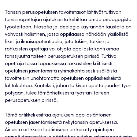
Tanssin perusopetuksen tavoitetasot lähtivät tutkivan
tanssinopettajan ajatuksesta kehittää omaa pedagogista
työotettaan. Filosofia ja ideologia käytännön taustalla on
vahvasti holistinen, jossa oppilaassa nähdään yksilöllistä
liike- ja ilmaisupotentiaalia, jota tukien, tutkien ja
rohkaisten opettaja voi ohjata oppilasta kohti omaa
tanssijuutta taiteen perusopetuksen piirissä. Tutkiva
opettaja tässä tapauksessa tarkastelee kriittisesti
opetuksen jäsentämistä ryhmäkohtaisesti sisällöistä
tavoitteisiin unohtamatta opetuksen oppilaskeskeistä
lähtökohtaa. Konteksti, johon tutkivan opetta-juuden työn
pohjaan, tulee tämänhetkisestä työstäni taiteen
perusopetuksen piirissä.
Tämä artikkeli esittää ajatukseni oppilaslähtöisen
opetuksen jäsentämisestä nykytanssin opetuksessa.
Aineisto artikkelin laatimiseen on kerätty opintojen