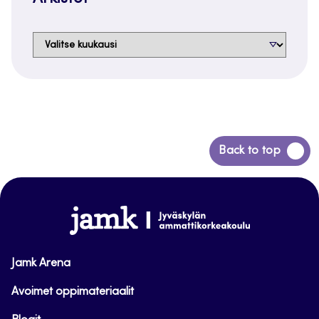
Arkistot
Siirry
Back to top
takaisin
sivun
alkuun
www.jamk.fi
Jamk Arena
Avoimet oppimateriaalit