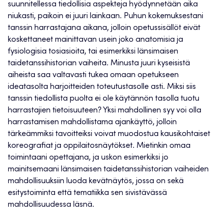
suunnitellessa tiedollisia aspekteja hyödynnetään aika
niukasti, paikoin ei juuri lainkaan. Puhun kokemuksestani
tanssin harrastajana aikana, jolloin opetussisällöt eivät
koskettaneet mainittavan usein joko anatomisia ja
fysiologisia tosiasioita, tai esimerkiksi länsimaisen
taidetanssihistorian vaiheita. Minusta juuri kyseisistä
aiheista saa valtavasti tukea omaan opetukseen
ideatasolta harjoitteiden toteutustasolle asti. Miksi siis
tanssin tiedollista puolta ei ole käytännön tasolla tuotu
harrastajien tietoisuuteen? Yksi mahdollinen syy voi olla
harrastamisen mahdollistama ajankäyttö, jolloin
tärkeämmiksi tavoitteiksi voivat muodostua kausikohtaiset
koreografiat ja oppilaitosnäytökset. Mietinkin omaa
toimintaani opettajana, ja uskon esimerkiksi jo
mainitsemaani länsimaisen taidetanssihistorian vaiheiden
mahdollisuuksiin luoda kevätnäytös, jossa on sekä
esitystoiminta että tematiikka sen sivistävässä
mahdollisuudessa läsnä.