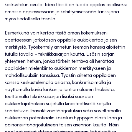
keskustelun avulla. Idea tässä on tuoda oppilas osalliseksi
omassa oppimisessaan ja kehittymisessään tanssijana
myös tiedollisella tasolla.
Esimerkkinä voin kertoa tästä oman kokemukseni
opettaessani jatkotason oppilaille aukiokiertoa ja sen
merkitystä. Työskentely annetun teeman kanssa aloitettiin
tutulla tavalla – tekniikkasarjan kautta. Lisäsin sarjan
yhteyteen hetken, jonka tärkein tehtävä oli herättää
oppilaiden mielenkiinto aukikierron merkitykseen ja
mahdollisuuksiin tanssissa. Työstin aihetta oppilaiden
kanssa keskustelemalla asiasta, konkretisoimalla ja
näyttämällä kuvia lonkan ja lantion alueen lihaksista,
teettämällä tekniikkasarjan lisäksi suoraan
aukikiertäjälihaksiin suljetulla kinesteettisellä ketjulla
kohdistuvia lihasaktivointiharjoituksia sekä soveltamalla
aukikierron potentiaalin kokeilua hyppyjen alastuloon ja
painonsiirtoharjoitukseen toisen asennon kautta. Näin