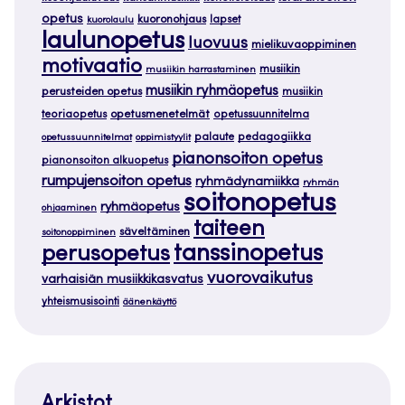
opetus
kuoronohjaus
lapset
kuorolaulu
laulunopetus
luovuus
mielikuvaoppiminen
motivaatio
musiikin
musiikin harrastaminen
musiikin ryhmäopetus
perusteiden opetus
musiikin
teoriaopetus
opetusmenetelmät
opetussuunnitelma
palaute
pedagogiikka
opetussuunnitelmat
oppimistyylit
pianonsoiton opetus
pianonsoiton alkuopetus
rumpujensoiton opetus
ryhmädynamiikka
ryhmän
soitonopetus
ryhmäopetus
ohjaaminen
taiteen
säveltäminen
soitonoppiminen
tanssinopetus
perusopetus
vuorovaikutus
varhaisiän musiikkikasvatus
yhteismusisointi
äänenkäyttö
Arkistot