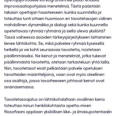
opettajajohtoiselle koreografioinnille pidän erilaisia
improvisaatiopohjaisia menetelmiä. Tästä päästään
takaisin opettajan haasteeseen: kuinka suunnitella ja
toteuttaa tunti ottaen huomioon eri tavoitetasojen välinen
mahdollinen dynamiikka ja dialogi sekä kuinka kuunnella
opetettavaa ryhmää ryhmänä ja siellä olevia yksilöitä?
Tässä vaiheessa asioiden tärkeysjärjestykseen laittaminen
lienee lähtökohta. Se, mikä palvelee ryhmää kyseisellä
hetkellä ja vie kohti seuraavaa tavoitetta, nostetaan
päällimmäiseksi. Ne keinot ja menetelmät, jotka tukevat
päällimmäistä tavoitetta, otetaan tarkasteluun yhtä lailla.
Niin, tavoitetasot eivät pelkästään palvele opetuksen
tavoitteiden määrittelijöinä, vaan ovat myös oleellinen
osa sisältöjä, joissa tavoitteeseen johtavat keinot ovat
avainasemassa.
Tavoitetasoajatus on lähtökohdaltaan oivallinen keino
toteuttaa minun henkilökohtaista opetta-misen
filosofiaani oppilaan yksilöllisen liike- ja ilmaisupotentiaalin