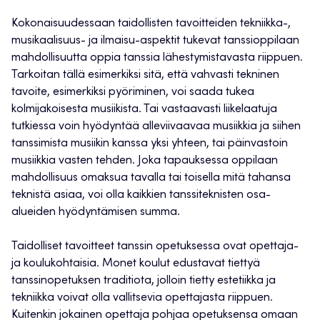
Kokonaisuudessaan taidollisten tavoitteiden tekniikka-,
musikaalisuus- ja ilmaisu-aspektit tukevat tanssioppilaan
mahdollisuutta oppia tanssia lähestymistavasta riippuen.
Tarkoitan tällä esimerkiksi sitä, että vahvasti tekninen
tavoite, esimerkiksi pyöriminen, voi saada tukea
kolmijakoisesta musiikista. Tai vastaavasti liikelaatuja
tutkiessa voin hyödyntää alleviivaavaa musiikkia ja siihen
tanssimista musiikin kanssa yksi yhteen, tai päinvastoin
musiikkia vasten tehden. Joka tapauksessa oppilaan
mahdollisuus omaksua tavalla tai toisella mitä tahansa
teknistä asiaa, voi olla kaikkien tanssiteknisten osa-
alueiden hyödyntämisen summa.
Taidolliset tavoitteet tanssin opetuksessa ovat opettaja-
ja koulukohtaisia. Monet koulut edustavat tiettyä
tanssinopetuksen traditiota, jolloin tietty estetiikka ja
tekniikka voivat olla vallitsevia opettajasta riippuen.
Kuitenkin jokainen opettaja pohjaa opetuksensa omaan