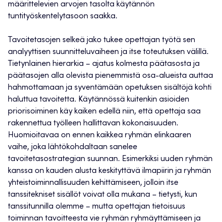
määrittelevien arvojen tasolta käytännön
tuntityöskentelytasoon saakka.
Tavoitetasojen selkeä jako tukee opettajan työtä sen
analyyttisen suunnitteluvaiheen ja itse toteutuksen välillä.
Tietynlainen hierarkia – ajatus kolmesta päätasosta ja
päätasojen alla olevista pienemmistä osa-alueista auttaa
hahmottamaan ja syventämään opetuksen sisältöjä kohti
haluttua tavoitetta. Käytännössä kuitenkin asioiden
priorisoiminen käy kaiken edellä niin, että opettaja saa
rakennettua työlleen hallittavan kokonaisuuden.
Huomioitavaa on ennen kaikkea ryhmän elinkaaren
vaihe, joka lähtökohdaltaan sanelee
tavoitetasostrategian suunnan. Esimerkiksi uuden ryhmän
kanssa on kauden alusta keskityttävä ilmapiirin ja ryhmän
yhteistoiminnallisuuden kehittämiseen, jolloin itse
tanssitekniset sisällöt voivat olla mukana – tietysti, kun
tanssitunnilla olemme – mutta opettajan tietoisuus
toiminnan tavoitteesta vie ryhmän ryhmäyttämiseen ja