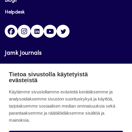
Blogit
Helpdesk
Facebook
Instagram
LinkedIn
Youtube
Twitter
Jamk Journals
Jamkin verkkolehdet ovat julkisia ja maksuttomasti
Tietoa sivustolla käytetyistä
luettavissa. Verkkolehtien tarkoituksena on tukea
evästeistä
opetusta sekä tutkimus-, kehitys- ja
innovaatiotoimintaa.
Käytämme sivustollamme evästeitä kerätäksemme ja
analysoidaksemme sivuston suorituskykyä ja käyttöä,
tarjotaksemme sosiaalisen median ominaisuuksia sekä
About the site
parantaaksemme ja räätälöidäksemme sisältöä ja
mainoksia.
Jamkin verkkolehdet