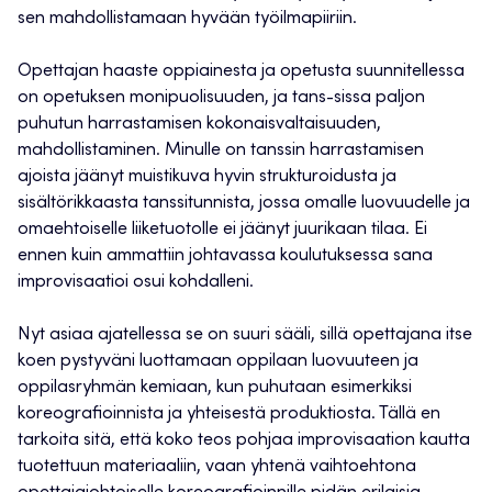
sen mahdollistamaan hyvään työilmapiiriin.
Opettajan haaste oppiainesta ja opetusta suunnitellessa
on opetuksen monipuolisuuden, ja tans-sissa paljon
puhutun harrastamisen kokonaisvaltaisuuden,
mahdollistaminen. Minulle on tanssin harrastamisen
ajoista jäänyt muistikuva hyvin strukturoidusta ja
sisältörikkaasta tanssitunnista, jossa omalle luovuudelle ja
omaehtoiselle liiketuotolle ei jäänyt juurikaan tilaa. Ei
ennen kuin ammattiin johtavassa koulutuksessa sana
improvisaatioi osui kohdalleni.
Nyt asiaa ajatellessa se on suuri sääli, sillä opettajana itse
koen pystyväni luottamaan oppilaan luovuuteen ja
oppilasryhmän kemiaan, kun puhutaan esimerkiksi
koreografioinnista ja yhteisestä produktiosta. Tällä en
tarkoita sitä, että koko teos pohjaa improvisaation kautta
tuotettuun materiaaliin, vaan yhtenä vaihtoehtona