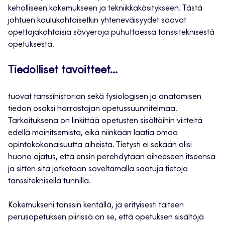
keholliseen kokemukseen ja tekniikkakäsitykseen. Tästä
johtuen koulukohtaisetkin yhteneväisyydet saavat
opettajakohtaisia sävyeroja puhuttaessa tanssiteknisestä
opetuksesta.
Tiedolliset tavoitteet…
tuovat tanssihistorian sekä fysiologisen ja anatomisen
tiedon osaksi harrastajan opetussuunnitelmaa.
Tarkoituksena on linkittää opetusten sisältöihin viitteitä
edellä mainitsemista, eikä niinkään laatia omaa
opintokokonaisuutta aiheista. Tietysti ei sekään olisi
huono ajatus, että ensin perehdytään aiheeseen itseensä
ja sitten sitä jatketaan soveltamalla saatuja tietoja
tanssiteknisellä tunnilla.
Kokemukseni tanssin kentällä, ja erityisesti taiteen
perusopetuksen piirissä on se, että opetuksen sisältöjä