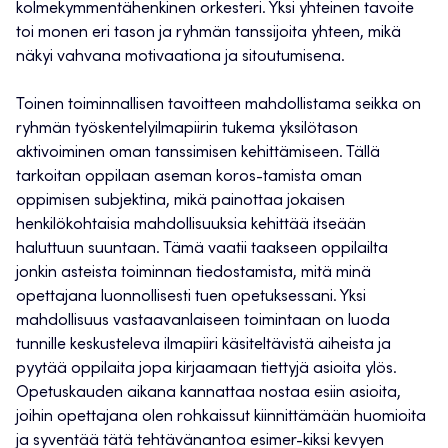
kolmekymmentähenkinen orkesteri. Yksi yhteinen tavoite
toi monen eri tason ja ryhmän tanssijoita yhteen, mikä
näkyi vahvana motivaationa ja sitoutumisena.
Toinen toiminnallisen tavoitteen mahdollistama seikka on
ryhmän työskentelyilmapiirin tukema yksilötason
aktivoiminen oman tanssimisen kehittämiseen. Tällä
tarkoitan oppilaan aseman koros-tamista oman
oppimisen subjektina, mikä painottaa jokaisen
henkilökohtaisia mahdollisuuksia kehittää itseään
haluttuun suuntaan. Tämä vaatii taakseen oppilailta
jonkin asteista toiminnan tiedostamista, mitä minä
opettajana luonnollisesti tuen opetuksessani. Yksi
mahdollisuus vastaavanlaiseen toimintaan on luoda
tunnille keskusteleva ilmapiiri käsiteltävistä aiheista ja
pyytää oppilaita jopa kirjaamaan tiettyjä asioita ylös.
Opetuskauden aikana kannattaa nostaa esiin asioita,
joihin opettajana olen rohkaissut kiinnittämään huomioita
ja syventää tätä tehtävänantoa esimer-kiksi kevyen