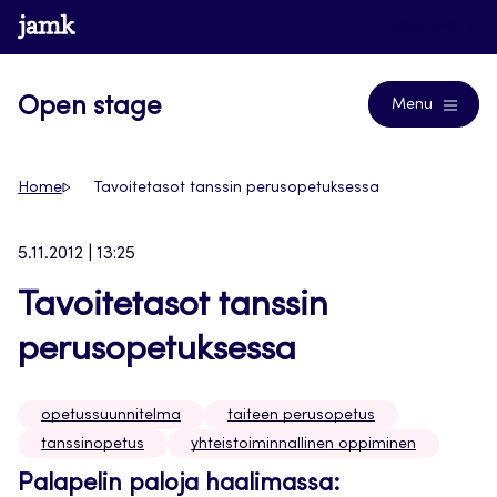
Siirry
www.jamk.fi
Journals
suoraan
sisältöön
Open stage
Menu
Home
Tavoitetasot tanssin perusopetuksessa
5.11.2012 | 13:25
Tavoitetasot tanssin
perusopetuksessa
opetussuunnitelma
taiteen perusopetus
tanssinopetus
yhteistoiminnallinen oppiminen
Palapelin paloja haalimassa: