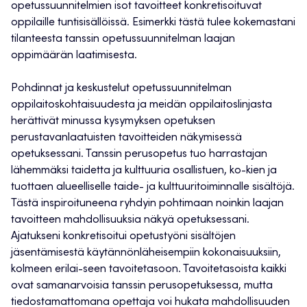
opetussuunnitelmien isot tavoitteet konkretisoituvat
oppilaille tuntisisällöissä. Esimerkki tästä tulee kokemastani
tilanteesta tanssin opetussuunnitelman laajan
oppimäärän laatimisesta.
Pohdinnat ja keskustelut opetussuunnitelman
oppilaitoskohtaisuudesta ja meidän oppilaitoslinjasta
herättivät minussa kysymyksen opetuksen
perustavanlaatuisten tavoitteiden näkymisessä
opetuksessani. Tanssin perusopetus tuo harrastajan
lähemmäksi taidetta ja kulttuuria osallistuen, ko-kien ja
tuottaen alueelliselle taide- ja kulttuuritoiminnalle sisältöjä.
Tästä inspiroituneena ryhdyin pohtimaan noinkin laajan
tavoitteen mahdollisuuksia näkyä opetuksessani.
Ajatukseni konkretisoitui opetustyöni sisältöjen
jäsentämisestä käytännönläheisempiin kokonaisuuksiin,
kolmeen erilai-seen tavoitetasoon. Tavoitetasoista kaikki
ovat samanarvoisia tanssin perusopetuksessa, mutta
tiedostamattomana opettaja voi hukata mahdollisuuden