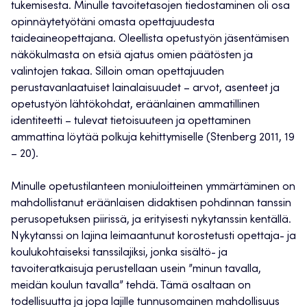
tukemisesta. Minulle tavoitetasojen tiedostaminen oli osa
opinnäytetyötäni omasta opettajuudesta
taideaineopettajana. Oleellista opetustyön jäsentämisen
näkökulmasta on etsiä ajatus omien päätösten ja
valintojen takaa. Silloin oman opettajuuden
perustavanlaatuiset lainalaisuudet – arvot, asenteet ja
opetustyön lähtökohdat, eräänlainen ammatillinen
identiteetti – tulevat tietoisuuteen ja opettaminen
ammattina löytää polkuja kehittymiselle (Stenberg 2011, 19
– 20).
Minulle opetustilanteen moniuloitteinen ymmärtäminen on
mahdollistanut eräänlaisen didaktisen pohdinnan tanssin
perusopetuksen piirissä, ja erityisesti nykytanssin kentällä.
Nykytanssi on lajina leimaantunut korostetusti opettaja- ja
koulukohtaiseksi tanssilajiksi, jonka sisältö- ja
tavoiteratkaisuja perustellaan usein ”minun tavalla,
meidän koulun tavalla” tehdä. Tämä osaltaan on
todellisuutta ja jopa lajille tunnusomainen mahdollisuus