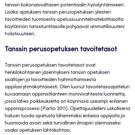
tanssin kokonaisvaltaisen potentiaalin hyödyntämiseen.
Lisäksi ajatukseni tanssin perusopetuksen yleisten
tavoitteiden tuomisesta opetussuunnitelmatekstitasolta
käytännön tanssituntitasolle pohjaavat ammatillisuuteni
holistisuuteen.
Tanssin perusopetuksen tavoitetasot
Tanssin perusopetuksen tavoitetasot ovat
henkilökohtainen jäsennykseni tanssin opetuksen
sisältöjen ja tavoitteiden hahmottamisesta
oppilasryhmäkohtaisesti. Olen luonut tavoitetasoajattelun
kuvaamaan oppimistilanteen monivivahteista luonnetta,
jossa lähes poikkeuksetta on käynnissä useampi erilainen
oppimisprosessi (Partio 2011). Opettajuudelleni uskollisena
haluan tuoda opetusta lähemmäksi erilaisia oppijoita ja
huomioida avoin sekä turvallinen ilmapiiri olennaiseksi
osaksi opetuksen lähtökohtaa.