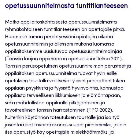
opetussuunnitelmasta tuntitilanteeseen
Matka oppilaitoskohtaisesta opetussuunnitelmasta
ryhmäkohtaiseen tuntitilanteeseen on opettajalle pitkä.
Huomasin tämän perehtyessäni opintojen aikana
opetussuunnitelmiin ja ollessani mukana luomassa
oppilaitoksemme uusiutuvaa opetussuunnitelmalinjaa
(Tanssin laajan oppimäärän opetussuunnitelma 2011).
Tanssin perusopetuksen opetussuunnitelman perusteet ja
oppilaitoksen opetussuunnitelma tuovat hyvin esille
opetuksen taustalla vallitsevat yleiset periaatteet tukea
oppilaan psyykkistä ja fyysistä hyvinvointia, kannustaa
oppilasta terveelliseen liikkumiseen ja elämäntapaan,
sekä mahdollistaa oppilaalle pitkäjänteinen ja
tavoitteellinen tanssin harrastaminen (TPO 2002).
Kuitenkin käytännön toteutuksen taustalle jää iso työ
jäsentää isot tavoitekokonai-suudet pienemmiksi, jolloin
itse opetustyö käy opettajalle mielekkäämmäksi ja