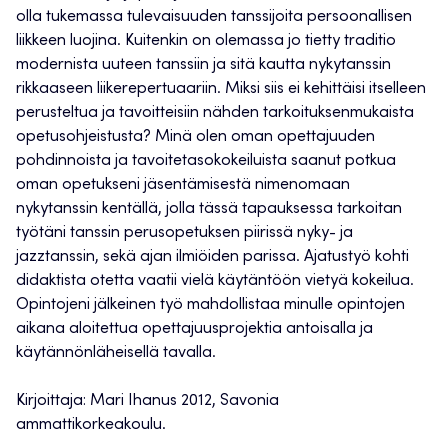
olla tukemassa tulevaisuuden tanssijoita persoonallisen
liikkeen luojina. Kuitenkin on olemassa jo tietty traditio
modernista uuteen tanssiin ja sitä kautta nykytanssin
rikkaaseen liikerepertuaariin. Miksi siis ei kehittäisi itselleen
perusteltua ja tavoitteisiin nähden tarkoituksenmukaista
opetusohjeistusta? Minä olen oman opettajuuden
pohdinnoista ja tavoitetasokokeiluista saanut potkua
oman opetukseni jäsentämisestä nimenomaan
nykytanssin kentällä, jolla tässä tapauksessa tarkoitan
työtäni tanssin perusopetuksen piirissä nyky- ja
jazztanssin, sekä ajan ilmiöiden parissa. Ajatustyö kohti
didaktista otetta vaatii vielä käytäntöön vietyä kokeilua.
Opintojeni jälkeinen työ mahdollistaa minulle opintojen
aikana aloitettua opettajuusprojektia antoisalla ja
käytännönläheisellä tavalla.
Kirjoittaja: Mari Ihanus 2012, Savonia
ammattikorkeakoulu.