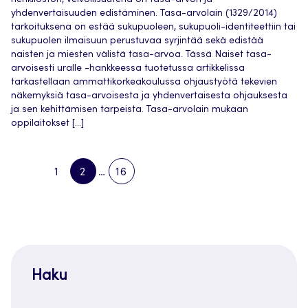
henkilöstön, velvollisuutena on tasa-arvon ja
yhdenvertaisuuden edistäminen. Tasa-arvolain (1329/2014)
tarkoituksena on estää sukupuoleen, sukupuoli-identiteettiin tai
sukupuolen ilmaisuun perustuvaa syrjintää sekä edistää
naisten ja miesten välistä tasa-arvoa. Tässä Naiset tasa-
arvoisesti uralle -hankkeessa tuotetussa artikkelissa
tarkastellaan ammattikorkeakoulussa ohjaustyötä tekevien
näkemyksiä tasa-arvoisesta ja yhdenvertaisesta ohjauksesta
ja sen kehittämisen tarpeista. Tasa-arvolain mukaan
oppilaitokset […]
1
2
…
16
PREVIOUS
PAGE
PAGE
PAGE
NEXT
PAGE
PAGE
Haku