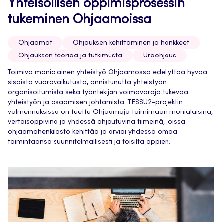
Yhteisöllisen oppimisprosessin
tukeminen Ohjaamoissa
Ohjaamot
Ohjauksen kehittäminen ja hankkeet
Ohjauksen teoriaa ja tutkimusta
Uraohjaus
Toimiva monialainen yhteistyö Ohjaamossa edellyttää hyvää
sisäistä vuorovaikutusta, onnistunutta yhteistyön
organisoitumista sekä työntekijän voimavaroja tukevaa
yhteistyön ja osaamisen johtamista. TESSU2-projektin
valmennuksissa on tuettu Ohjaamoja toimimaan monialaisina,
vertaisoppivina ja yhdessä ohjautuvina tiimeinä, joissa
ohjaamohenkilöstö kehittää ja arvioi yhdessä omaa
toimintaansa suunnitelmallisesti ja toisilta oppien.