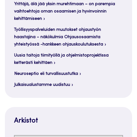
Yrittäjä, älä jää yksin murehtimaan – on parempia
vaihtoehtoja oman osaamisen ja hyvinvoinnin
kehittämiseen
Työllisyyspalveluiden muutokset ohjaustyön
haastajina – näkökulmia Ohjausosaamista
yhteistyössä -hankkeen ohjauskoulutuksesta
Uusia taitoja tiimityöllä ja ohjelmistoprojektissa
ketterästi kehittäen
Neuroseptio eli turvallisuustutka
Julkaisualustamme uudistuu
Arkistot