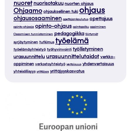
nuoret
nuorisotakuu
nuorten ohjaus
ohjaus
Ohjaamo
ohjauksellinen tuki
ohjausosaaminen
opettajuus
opettajankoulutus
opinto-ohjaus
opinto-ohjaaja
opintopolku
oppiminen
pedagogiikka
Osaamisen tunnistaminen
Siirtymät
työelämä
syrjäytyminen
tutkimus
työllistyminen
työelämäyhteistyö
työhyvinvointi
urasuunnittelutaidot
urasuunnittelu
verkko-
oppiminen
yhdenvertaisuus
verkostoyhteistyö
vertaisuus
yrittäjyyskasvatus
yhteisöllisyys
yrittäjyys