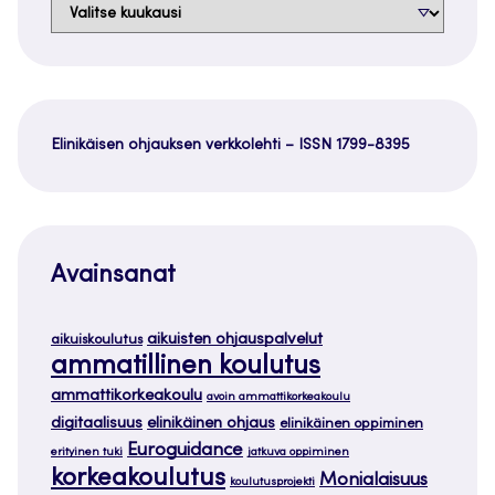
Arkistot
Elinikäisen ohjauksen verkkolehti – ISSN 1799-8395
Avainsanat
aikuisten ohjauspalvelut
aikuiskoulutus
ammatillinen koulutus
ammattikorkeakoulu
avoin ammattikorkeakoulu
digitaalisuus
elinikäinen ohjaus
elinikäinen oppiminen
Euroguidance
erityinen tuki
jatkuva oppiminen
korkeakoulutus
Monialaisuus
koulutusprojekti