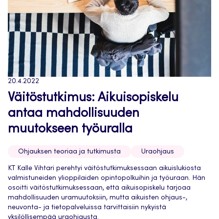
20.4.2022
Väitöstutkimus: Aikuisopiskelu
antaa mahdollisuuden
muutokseen työuralla
Ohjauksen teoriaa ja tutkimusta
Uraohjaus
KT Kalle Vihtari perehtyi väitöstutkimuksessaan aikuislukiosta
valmistuneiden ylioppilaiden opintopolkuihin ja työuraan. Hän
osoitti väitöstutkimuksessaan, että aikuisopiskelu tarjoaa
mahdollisuuden uramuutoksiin, mutta aikuisten ohjaus-,
neuvonta- ja tietopalveluissa tarvittaisiin nykyistä
yksilöllisempää uraohjausta.