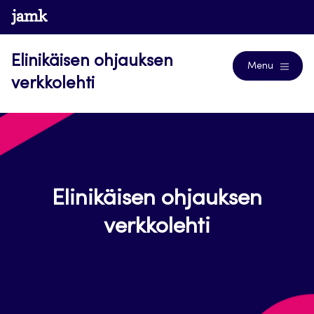
Siirry
www.jamk.fi
Journals
suoraan
sisältöön
Elinikäisen ohjauksen
Menu
verkkolehti
Elinikäisen ohjauksen
verkkolehti