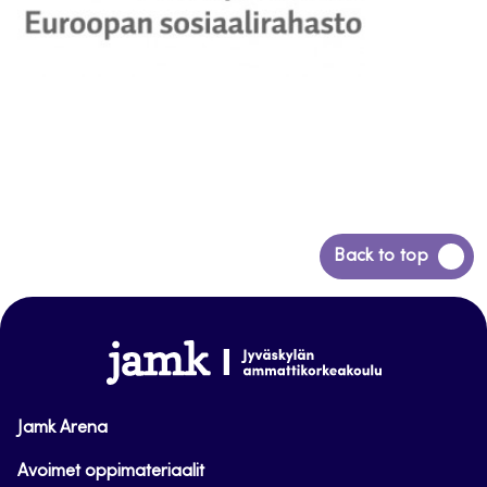
Siirry
Back to top
takaisin
sivun
alkuun
www.jamk.fi
Jamk Arena
Avoimet oppimateriaalit