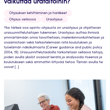
vaikuttaa urataitoihin?
Ohjauksen kehittäminen ja hankkeet
Ohjaus verkossa
Uraohjaus
Yksi tärkeä osa opinto-ohjausta on uraohjaus ja ohjattavan
urasuunnittelutaitojen tukeminen. Uraohjaus auttaa ihmisiä
ymmärtämään omia tavoitteitaan, mielenkiinnonkohteitaan ja
osaamistaan sekä tarkastelemaan niitä koulutuksen ja
työelämän näkökulmasta (Career guidance and public policy
2004, 19). Urasuunnittelutaidoilla tarkoitetaan sellaisia taitoja,
joiden avulla yksilöt osaavat kerätä ja analysoida itseensä ja
koulutukseen sekä ammattiin liittyvää tietoa. Tämän avulla he
voivat […]