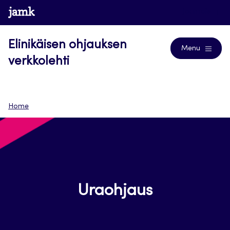
Siirry
www.jamk.fi
Journals
suoraan
sisältöön
Elinikäisen ohjauksen
Menu
verkkolehti
Home
Uraohjaus