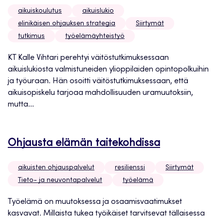
aikuiskoulutus
aikuislukio
elinikäisen ohjauksen strategia
Siirtymät
tutkimus
työelämäyhteistyö
KT Kalle Vihtari perehtyi väitöstutkimuksessaan
aikuislukiosta valmistuneiden ylioppilaiden opintopolkuihin
ja työuraan. Hän osoitti väitöstutkimuksessaan, että
aikuisopiskelu tarjoaa mahdollisuuden uramuutoksiin,
mutta...
Ohjausta elämän taitekohdissa
aikuisten ohjauspalvelut
resilienssi
Siirtymät
Tieto- ja neuvontapalvelut
työelämä
Työelämä on muutoksessa ja osaamisvaatimukset
kasvavat. Millaista tukea työikäiset tarvitsevat tällaisessa