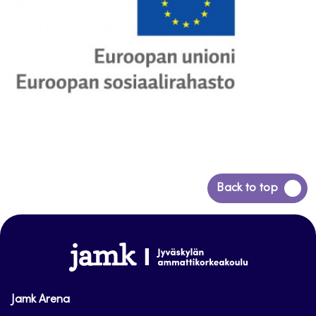
Siirry
Back to top
takaisin
sivun
alkuun
www.jamk.fi
Jamk Arena