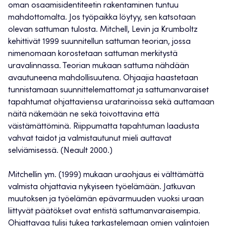
oman osaamisidentiteetin rakentaminen tuntuu
mahdottomalta. Jos työpaikka löytyy, sen katsotaan
olevan sattuman tulosta. Mitchell, Levin ja Krumboltz
kehittivät 1999 suunnitellun sattuman teorian, jossa
nimenomaan korostetaan sattuman merkitystä
uravalinnassa. Teorian mukaan sattuma nähdään
avautuneena mahdollisuutena. Ohjaajia haastetaan
tunnistamaan suunnittelemattomat ja sattumanvaraiset
tapahtumat ohjattaviensa uratarinoissa sekä auttamaan
näitä näkemään ne sekä toivottavina että
väistämättöminä. Riippumatta tapahtuman laadusta
vahvat taidot ja valmistautunut mieli auttavat
selviämisessä. (Neault 2000.)
Mitchellin ym. (1999) mukaan uraohjaus ei välttämättä
valmista ohjattavia nykyiseen työelämään. Jatkuvan
muutoksen ja työelämän epävarmuuden vuoksi uraan
liittyvät päätökset ovat entistä sattumanvaraisempia.
Ohjattavaa tulisi tukea tarkastelemaan omien valintojen