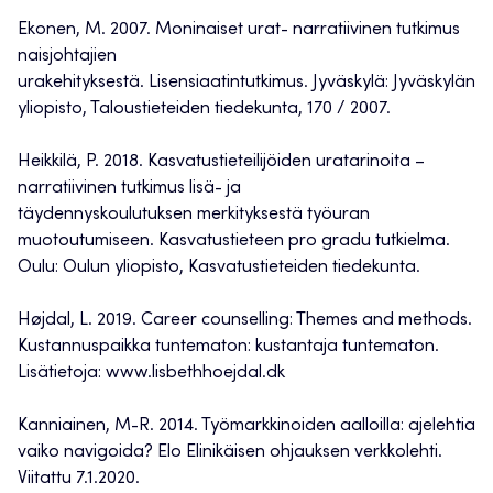
Ekonen, M. 2007. Moninaiset urat- narratiivinen tutkimus
naisjohtajien
urakehityksestä. Lisensiaatintutkimus. Jyväskylä: Jyväskylän
yliopisto, Taloustieteiden tiedekunta, 170 / 2007.
Heikkilä, P. 2018. Kasvatustieteilijöiden uratarinoita –
narratiivinen tutkimus lisä- ja
täydennyskoulutuksen merkityksestä työuran
muotoutumiseen. Kasvatustieteen pro gradu tutkielma.
Oulu: Oulun yliopisto, Kasvatustieteiden tiedekunta.
Højdal, L. 2019. Career counselling: Themes and methods.
Kustannuspaikka tuntematon: kustantaja tuntematon.
Lisätietoja: www.lisbethhoejdal.dk
Kanniainen, M-R. 2014. Työmarkkinoiden aalloilla: ajelehtia
vaiko navigoida? Elo Elinikäisen ohjauksen verkkolehti.
Viitattu 7.1.2020.