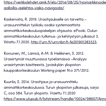
https://verkkolehdet.jamk.fi/elo/2014/08/25/tyomarkkinoid
aalloilla-ajelehtia-vaiko-navigoida/
Kaskenviita, R. 2019. Uraohjaukselle on tarvetta –
urasuunnittelun työkalu osaksi systemaattista
ammattikorkeakouluopiskelijan ohjausta. ePooki. Oulun
ammattikorkeakoulun tutkimus- ja kehitystyön julkaisut 3.
Viitattu 7.1.2020.
http://urn.fi/urn:nbn:fi-fe201901283323
.
Koivunen, M., Lämsä, A-M. & Heikkinen, S. 2012.
Urasiirtymät muuttuvassa työelämässä –Analyysi
urasiirtymän käsitteestä. Jyväskylän yliopiston
kauppakorkeakoulun Working paper N:o 371/2012.
Kuurila, E. 2014. Uraohjaus ja urasuunnittelu
ammattikorkeakoulussa. Turun yliopiston julkaisuja, sarja
C, osa 384. Turun yliopisto. Haettu 7.1.2020
https://www.utupub.fi/bitstream/handle/10024/98607/Ann