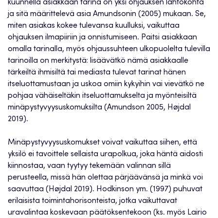
kuunnella asiakkaan tarina on yksi ohjauksen lähtökohta
ja sitä määrittelevä asia Amundsonin (2005) mukaan. Se,
miten asiakas kokee tulevansa kuulluksi, vaikuttaa
ohjauksen ilmapiiriin ja onnistumiseen. Paitsi asiakkaan
omalla tarinalla, myös ohjaussuhteen ulkopuolelta tulevilla
tarinoilla on merkitystä: lisäävätkö nämä asiakkaalle
tärkeiltä ihmisiltä tai mediasta tulevat tarinat hänen
itseluottamustaan ja uskoa omiin kykyihin vai vievätkö ne
pohjaa vähäiseltäkin itseluottamukselta ja myönteisiltä
minäpystyvyysuskomuksilta (Amundson 2005, Højdal
2019).
Minäpystyvyysuskomukset voivat vaikuttaa siihen, että
yksilö ei tavoittele sellaista urapolkua, joka häntä aidosti
kiinnostaa, vaan tyytyy tekemään valinnan sillä
perusteella, missä hän olettaa pärjäävänsä ja minkä voi
saavuttaa (Højdal 2019). Hodkinson ym. (1997) puhuvat
erilaisista toimintahorisonteista, jotka vaikuttavat
uravalintaa koskevaan päätöksentekoon (ks. myös Lairio