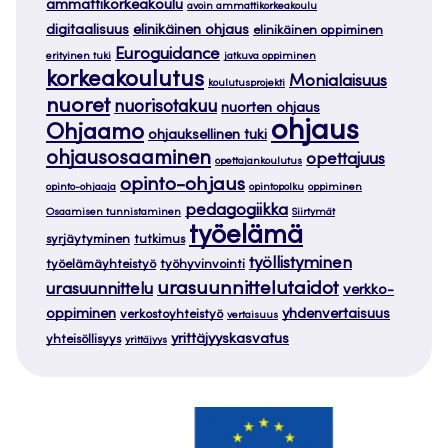
ammattikorkeakoulu
avoin ammattikorkeakoulu
digitaalisuus
elinikäinen ohjaus
elinikäinen oppiminen
Euroguidance
erityinen tuki
jatkuva oppiminen
korkeakoulutus
Monialaisuus
koulutusprojekti
nuoret
nuorisotakuu
nuorten ohjaus
ohjaus
Ohjaamo
ohjauksellinen tuki
ohjausosaaminen
opettajuus
opettajankoulutus
opinto-ohjaus
opinto-ohjaaja
opintopolku
oppiminen
pedagogiikka
Osaamisen tunnistaminen
Siirtymät
työelämä
syrjäytyminen
tutkimus
työllistyminen
työelämäyhteistyö
työhyvinvointi
urasuunnittelutaidot
urasuunnittelu
verkko-
oppiminen
yhdenvertaisuus
verkostoyhteistyö
vertaisuus
yrittäjyyskasvatus
yhteisöllisyys
yrittäjyys