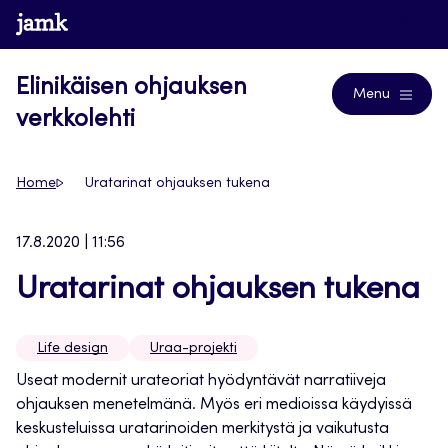
Siirry
www.jamk.fi
Journals
suoraan
sisältöön
Elinikäisen ohjauksen
Menu
verkkolehti
Home
Uratarinat ohjauksen tukena
17.8.2020 | 11:56
Uratarinat ohjauksen tukena
Life design
Uraa-projekti
Useat modernit urateoriat hyödyntävät narratiiveja
ohjauksen menetelmänä. Myös eri medioissa käydyissä
keskusteluissa uratarinoiden merkitystä ja vaikutusta