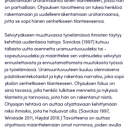
yhdistämään uratarinaansa siihen tilanteeseen, jossa hän
on parhaillaan. Ohjauksen tavoitteena on tukea henkilöä
rakentamaan ja uudelleenrakentamaan uratarinaansa,
jotta se sopii hänen senhetkiseen tilanteeseensa.
Selviytyäkseen muuttuvassa työelämässä ihmisten täytyy
kehittää uudenlaisia taitoja. Savickas (1997) kutsuu
tällaista uutta asennetta uramuuntuvuudeksi tai -
sopeutuvuudeksi ja määrittelee sen valmiudeksi selviytyä
ennustettavista ja ennustamattomista muutoksista työssä
ja työelämässä. Uramuuntuvuuteen kuuluu olennaisena
päätöksentekotaidot ja kyky rakentaa narratiivi, joka sopii
yksilön senhetkiseen tilanteeseen. Ohjauksen fokus on
siinä tavassa, jolla henkilö tulkitsee menneitä ja nykyisiä
tilanteita ja tarinoissa, joita hän on rakentanut niistä.
Ohjaajan tehtävä on auttaa ohjattaviaan kehittymään
niiksi ihmisiksi, joita he haluavat olla. (Savickas 1997,
Winslade 2011, Højdal 2019.) Tavoitteena on auttaa
ohjattavia määrittelemään omat norminsa, joiden avulla