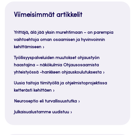
Viimeisimmät artikkelit
Yrittäjä, älä jää yksin murehtimaan – on parempia
vaihtoehtoja oman osaamisen ja hyvinvoinnin
kehittämiseen
Työllisyyspalveluiden muutokset ohjaustyön
haastajina – näkökulmia Ohjausosaamista
yhteistyössä -hankkeen ohjauskoulutuksesta
Uusia taitoja tiimityöllä ja ohjelmistoprojektissa
ketterästi kehittäen
Neuroseptio eli turvallisuustutka
Julkaisualustamme uudistuu