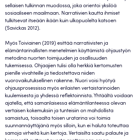
sellaisen tulkinnan muodossa, joka orientoi yksilöä
sosiaaliseen maailmaan. Narratiivien kautta ihmiset
tulkitsevat itseään ikään kuin ulkopuolelta katsoen
(Savickas 2012).
Myös Toiviainen (2019) esittää narratiivisten ja
elämäntarinallisten menetelmien käyttämistä ohjaustyön
metodina nuorten toimijuuden ja osallisuuden
tukemisessa. Ohjaajien tulisi olla herkkiä kertomusten
pienille vivahteille ja tiedostettava niiden
vuorovaikutuksellinen rakenne. Nuori voisi hyötyä
ohjausprosessissa myös erilaisten vertaistarinoiden
kuulemisesta ja yhdessä reflektoinnista. Yhtäältä voidaan
ajatella, että samanlaisessa elämäntilanteessa olevan
vertaisen kokemuksiin ja tunteisiin on mahdollista
samaistua, toisaalta toisen uratarina voi toimia
suunnannäyttäjänä myös silloin, kun ei haluta toteuttaa
samoja virheitä kuin kertoja. Vertaisilta saatu palaute ja