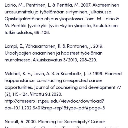
Lairio, M., Penttinen, L. & Penttilä, M. 2007. Akateeminen
urasuunnittelu ja työelämään siirtyminen. Julkaisussa
Opiskelijalähtöinen ohjaus yliopistossa. Toim. M. Lairio &
M. Penttilä Jyväskylä: Jyväs¬kylän yliopisto, Koulutuksen
tutkimuslaitos, 69–106.
Lampi, E., Vähäsantanen, K. & Rantanen, J. 2019.
Uraohjaajien osaaminen ja haasteet työelämän
murroksessa, Aikuiskasvatus 3/2019, 208-220.
Mitchell, K. E., Levin, A. S. & Krumboltz, J. D. 1999. Planned
happenstance: constructing unexpected career
opportunities. Journal of counseling and development 77
(2), 115–124. Viitattu 9.1.2020.
http://citeseerx.ist.psu.edu/viewdoc/download?
doi=10.1.1.202.6401&rep=rep1&type=pdf#page=3
Neault, R. 2000. Planning for Serendipity? Career