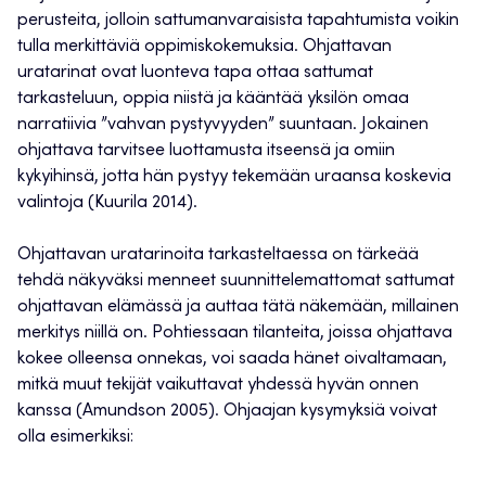
perusteita, jolloin sattumanvaraisista tapahtumista voikin
tulla merkittäviä oppimiskokemuksia. Ohjattavan
uratarinat ovat luonteva tapa ottaa sattumat
tarkasteluun, oppia niistä ja kääntää yksilön omaa
narratiivia ”vahvan pystyvyyden” suuntaan. Jokainen
ohjattava tarvitsee luottamusta itseensä ja omiin
kykyihinsä, jotta hän pystyy tekemään uraansa koskevia
valintoja (Kuurila 2014).
Ohjattavan uratarinoita tarkasteltaessa on tärkeää
tehdä näkyväksi menneet suunnittelemattomat sattumat
ohjattavan elämässä ja auttaa tätä näkemään, millainen
merkitys niillä on. Pohtiessaan tilanteita, joissa ohjattava
kokee olleensa onnekas, voi saada hänet oivaltamaan,
mitkä muut tekijät vaikuttavat yhdessä hyvän onnen
kanssa (Amundson 2005). Ohjaajan kysymyksiä voivat
olla esimerkiksi: