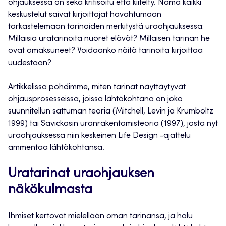
ohjauksessa on sekä kritisoitu että kiitelty. Nämä kaikki
keskustelut saivat kirjoittajat havahtumaan
tarkastelemaan tarinoiden merkitystä uraohjauksessa:
Millaisia uratarinoita nuoret elävät? Millaisen tarinan he
ovat omaksuneet? Voidaanko näitä tarinoita kirjoittaa
uudestaan?
Artikkelissa pohdimme, miten tarinat näyttäytyvät
ohjausprosesseissa, joissa lähtökohtana on joko
suunnitellun sattuman teoria (Mitchell, Levin ja Krumboltz
1999) tai Savickasin uranrakentamisteoria (1997), josta nyt
uraohjauksessa niin keskeinen Life Design -ajattelu
ammentaa lähtökohtansa.
Uratarinat uraohjauksen
näkökulmasta
Ihmiset kertovat mielellään oman tarinansa, ja halu