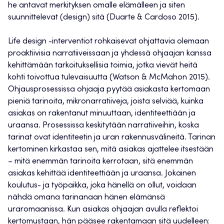
he antavat merkityksen omalle elämälleen ja siten
suunnittelevat (design) sitä (Duarte & Cardoso 2015).
Life design -interventiot rohkaisevat ohjattavia olemaan
proaktiivisia narratiiveissaan ja yhdessä ohjaajan kanssa
kehittämään tarkoituksellisia toimia, jotka vievät heitä
kohti toivottua tulevaisuutta (Watson & McMahon 2015).
Ohjausprosessissa ohjaaja pyytää asiakasta kertomaan
pieniä tarinoita, mikronarratiiveja, joista selviää, kuinka
asiakas on rakentanut minuuttaan, identiteettiään ja
uraansa. Prosessissa keskitytään narratiiveihin, koska
tarinat ovat identiteetin ja uran rakennusvälineitä. Tarinan
kertominen kirkastaa sen, mitä asiakas ajattelee itsestään
– mitä enemmän tarinoita kerrotaan, sitä enemmän
asiakas kehittää identiteettiään ja uraansa. Jokainen
koulutus- ja työpaikka, joka hänellä on ollut, voidaan
nähdä omana tarinanaan hänen elämänsä
uraromaanissa. Kun asiakas ohjaajan avulla reflektoi
kertomustaan, hän pääsee rakentamaan sitä uudelleen: