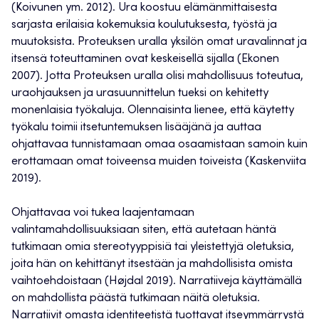
(Koivunen ym. 2012). Ura koostuu elämänmittaisesta
sarjasta erilaisia kokemuksia koulutuksesta, työstä ja
muutoksista. Proteuksen uralla yksilön omat uravalinnat ja
itsensä toteuttaminen ovat keskeisellä sijalla (Ekonen
2007). Jotta Proteuksen uralla olisi mahdollisuus toteutua,
uraohjauksen ja urasuunnittelun tueksi on kehitetty
monenlaisia työkaluja. Olennaisinta lienee, että käytetty
työkalu toimii itsetuntemuksen lisääjänä ja auttaa
ohjattavaa tunnistamaan omaa osaamistaan samoin kuin
erottamaan omat toiveensa muiden toiveista (Kaskenviita
2019).
Ohjattavaa voi tukea laajentamaan
valintamahdollisuuksiaan siten, että autetaan häntä
tutkimaan omia stereotyyppisiä tai yleistettyjä oletuksia,
joita hän on kehittänyt itsestään ja mahdollisista omista
vaihtoehdoistaan (Højdal 2019). Narratiiveja käyttämällä
on mahdollista päästä tutkimaan näitä oletuksia.
Narratiivit omasta identiteetistä tuottavat itseymmärrystä