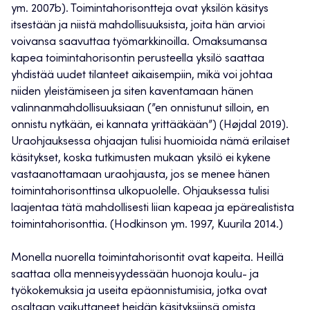
ym. 2007b). Toimintahorisontteja ovat yksilön käsitys
itsestään ja niistä mahdollisuuksista, joita hän arvioi
voivansa saavuttaa työmarkkinoilla. Omaksumansa
kapea toimintahorisontin perusteella yksilö saattaa
yhdistää uudet tilanteet aikaisempiin, mikä voi johtaa
niiden yleistämiseen ja siten kaventamaan hänen
valinnanmahdollisuuksiaan (”en onnistunut silloin, en
onnistu nytkään, ei kannata yrittääkään”) (Højdal 2019).
Uraohjauksessa ohjaajan tulisi huomioida nämä erilaiset
käsitykset, koska tutkimusten mukaan yksilö ei kykene
vastaanottamaan uraohjausta, jos se menee hänen
toimintahorisonttinsa ulkopuolelle. Ohjauksessa tulisi
laajentaa tätä mahdollisesti liian kapeaa ja epärealistista
toimintahorisonttia. (Hodkinson ym. 1997, Kuurila 2014.)
Monella nuorella toimintahorisontit ovat kapeita. Heillä
saattaa olla menneisyydessään huonoja koulu- ja
työkokemuksia ja useita epäonnistumisia, jotka ovat
osaltaan vaikuttaneet heidän käsityksiinsä omista