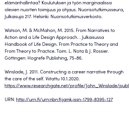
elämänhallintaa? Koulutuksen ja työn marginaalissa
olevien nuorten toimijuus ja ohjaus. Nuorisotutkimusseura,
Julkaisuja 217. Helsinki: Nuorisotutkimusverkosto.
Watson, M. & McMahon, M. 2015. From Narratives to
Action and a Life Design Approach. . Julkaisussa
Handbook of Life Design. From Practice to Theory and
From Theory to Practice. Toim. L. Nota & J. Rossier.
Göttingen: Hogrefe Publishing, 75-86.
Winslade, J. 2011. Constructing a career narrative through
the care of the self. Viitattu 10.1.2020.
https://www.researchgate.net/profile/John_Winslade/pu
URN:
http://urn.fi/urn:nbn:fi:jamk-issn-1799-8395-127