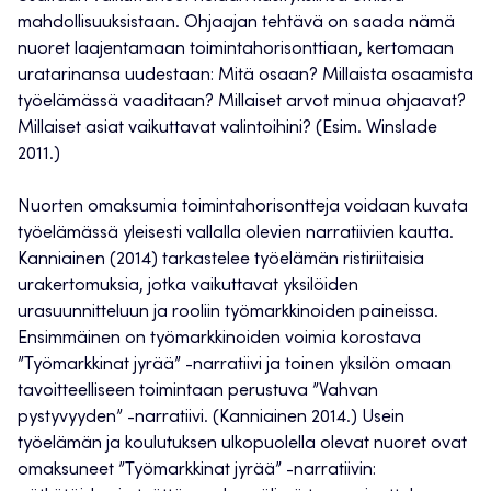
mahdollisuuksistaan. Ohjaajan tehtävä on saada nämä
nuoret laajentamaan toimintahorisonttiaan, kertomaan
uratarinansa uudestaan: Mitä osaan? Millaista osaamista
työelämässä vaaditaan? Millaiset arvot minua ohjaavat?
Millaiset asiat vaikuttavat valintoihini? (Esim. Winslade
2011.)
Nuorten omaksumia toimintahorisontteja voidaan kuvata
työelämässä yleisesti vallalla olevien narratiivien kautta.
Kanniainen (2014) tarkastelee työelämän ristiriitaisia
urakertomuksia, jotka vaikuttavat yksilöiden
urasuunnitteluun ja rooliin työmarkkinoiden paineissa.
Ensimmäinen on työmarkkinoiden voimia korostava
”Työmarkkinat jyrää” -narratiivi ja toinen yksilön omaan
tavoitteelliseen toimintaan perustuva ”Vahvan
pystyvyyden” -narratiivi. (Kanniainen 2014.) Usein
työelämän ja koulutuksen ulkopuolella olevat nuoret ovat
omaksuneet ”Työmarkkinat jyrää” -narratiivin: