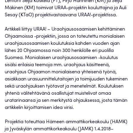
Lehtorit Seija Koskela (FT), Pirjo Hänninen (KM) ja Seija
Mäkinen (KM) toimivat URAA-projektin kouluttajina ja Auli
Sesay (KTaO) projektivastaavana URAA!-projektissa.
Artikkeli liittyy URAA! – Uraohjausosaamisen kehittäminen
Ohjaamoissa -projektiin, jossa on toteutettu monialaisen
uraohjausosaamisen koulutuksia kahden vuoden ajan
lähes 20 Ohjaamossa noin 300 henkilölle eri puolilla
Suomea. Monialaisen uraohjausosaamisen -koulutus
sisälsi erilaisia teemoja mm. uraohjaus käsitteenä,
uraohjaus Ohjaamon monialaisena yhteisenä työnä,
asiakkaan urasuunnittelutaitojen ja toimijuuden tukeminen
sekä uraohjauksen työtavat ja menetelmät. Koulutuksen
yhtenä välitehtävänä osallistujat muistelivat omaa
uratarinaansa ja sen merkitystä ohjauksessa, josta tämän
artikkelin kirjoittamisen idea virisi.
Projektia toteuttaa Hämeen ammattikorkeakoulu (HAMK)
ja Jyväskylän ammattikorkeakoulu (JAMK) 1.4.2018–