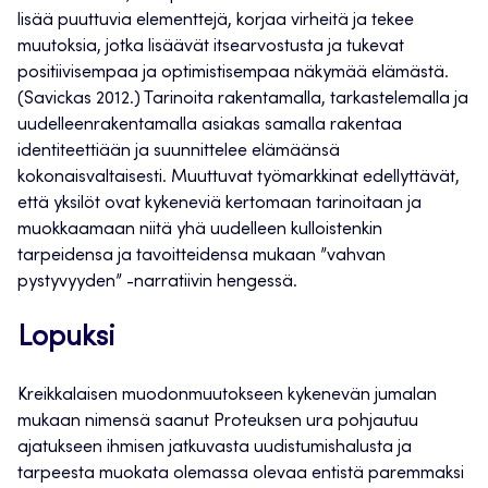
lisää puuttuvia elementtejä, korjaa virheitä ja tekee
muutoksia, jotka lisäävät itsearvostusta ja tukevat
positiivisempaa ja optimistisempaa näkymää elämästä.
(Savickas 2012.) Tarinoita rakentamalla, tarkastelemalla ja
uudelleenrakentamalla asiakas samalla rakentaa
identiteettiään ja suunnittelee elämäänsä
kokonaisvaltaisesti. Muuttuvat työmarkkinat edellyttävät,
että yksilöt ovat kykeneviä kertomaan tarinoitaan ja
muokkaamaan niitä yhä uudelleen kulloistenkin
tarpeidensa ja tavoitteidensa mukaan ”vahvan
pystyvyyden” -narratiivin hengessä.
Lopuksi
Kreikkalaisen muodonmuutokseen kykenevän jumalan
mukaan nimensä saanut Proteuksen ura pohjautuu
ajatukseen ihmisen jatkuvasta uudistumishalusta ja
tarpeesta muokata olemassa olevaa entistä paremmaksi