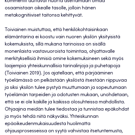
kommentit auttavat nuorta asettamaan omaa
osaamistaan oikealle tasolle, jolloin hänen
metakognitiiviset taitonsa kehittyvät.
Toiviainen muistuttaa, että henkilökohtaisinkaan
elämäntarina ei koostu vain nuoren yksilön yksityisistä
kokemuksista, sillä mukana tarinoissa on sisällä
monenlaista vastavuoroista toimintaa, ohjattavalle
merkityksellisiä ihmisiä omine kokemuksineen sekä myös
laajempia yhteiskunnallisia tarinalinjoja ja puhetapoja
(Toiviainen 2019). Jos ajatellaan, että pärjääminen
työelämässä on pelkästään yksilöstä itsestään riippuvaa
ja siksi yksilön tulee pystyä muuttumaan ja sopeutumaan
työelämän tarpeiden ja odotusten mukaan, unohdetaan,
että se ei ole kaikille ja kaikissa olosuhteissa mahdollista.
Ohjaajina meidän tulee tiedostaa ja tunnistaa epäkohdat
ja myös tehdä niitä näkyväksi. Yhteiskunnan
epäoikeudenmukaisuudesta huolimatta
ohjausprosesseissa on syytä vahvistaa itsetuntemusta,