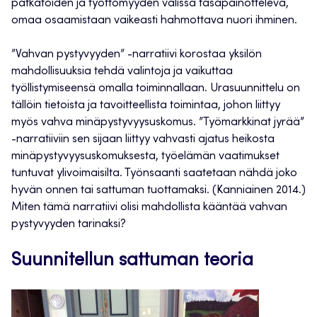
pätkätöiden ja työttömyyden välissä tasapainotteleva,
omaa osaamistaan vaikeasti hahmottava nuori ihminen.
”Vahvan pystyvyyden” -narratiivi korostaa yksilön
mahdollisuuksia tehdä valintoja ja vaikuttaa
työllistymiseensä omalla toiminnallaan. Urasuunnittelu on
tällöin tietoista ja tavoitteellista toimintaa, johon liittyy
myös vahva minäpystyvyysuskomus. ”Työmarkkinat jyrää”
-narratiiviin sen sijaan liittyy vahvasti ajatus heikosta
minäpystyvyysuskomuksesta, työelämän vaatimukset
tuntuvat ylivoimaisilta. Työnsaanti saatetaan nähdä joko
hyvän onnen tai sattuman tuottamaksi. (Kanniainen 2014.)
Miten tämä narratiivi olisi mahdollista kääntää vahvan
pystyvyyden tarinaksi?
Suunnitellun sattuman teoria