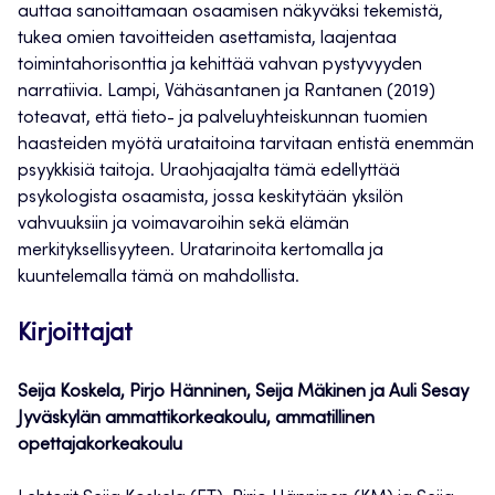
auttaa sanoittamaan osaamisen näkyväksi tekemistä,
tukea omien tavoitteiden asettamista, laajentaa
toimintahorisonttia ja kehittää vahvan pystyvyyden
narratiivia. Lampi, Vähäsantanen ja Rantanen (2019)
toteavat, että tieto- ja palveluyhteiskunnan tuomien
haasteiden myötä urataitoina tarvitaan entistä enemmän
psyykkisiä taitoja. Uraohjaajalta tämä edellyttää
psykologista osaamista, jossa keskitytään yksilön
vahvuuksiin ja voimavaroihin sekä elämän
merkityksellisyyteen. Uratarinoita kertomalla ja
kuuntelemalla tämä on mahdollista.
Kirjoittajat
Seija Koskela, Pirjo Hänninen, Seija Mäkinen ja Auli Sesay
Jyväskylän ammattikorkeakoulu, ammatillinen
opettajakorkeakoulu