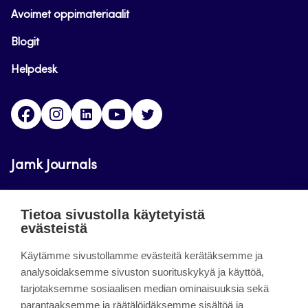
Avoimet oppimateriaalit
Blogit
Helpdesk
Facebook
Instagram
LinkedIn
Youtube
Twitter
Jamk Journals
Jamkin verkkolehdet ovat julkisia ja maksuttomasti
Tietoa sivustolla käytetyistä
luettavissa. Verkkolehtien tarkoituksena on tukea
evästeistä
opetusta sekä tutkimus-, kehitys- ja
Käytämme sivustollamme evästeitä kerätäksemme ja
innovaatiotoimintaa.
analysoidaksemme sivuston suorituskykyä ja käyttöä,
tarjotaksemme sosiaalisen median ominaisuuksia sekä
About the site
parantaaksemme ja räätälöidäksemme sisältöä ja