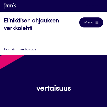
Siirry
www.jamk.fi
Journals
suoraan
sisältöön
Elinikäisen ohjauksen
Menu
verkkolehti
Home
vertaisuus
vertaisuus