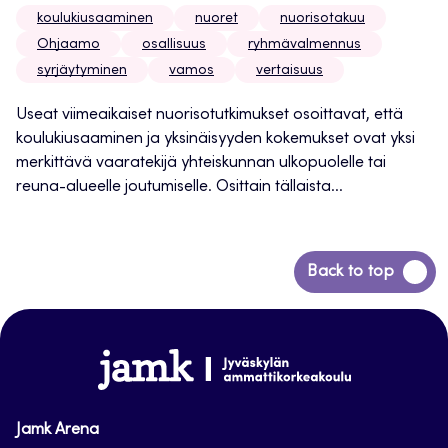
koulukiusaaminen
nuoret
nuorisotakuu
Ohjaamo
osallisuus
ryhmävalmennus
syrjäytyminen
vamos
vertaisuus
Useat viimeaikaiset nuorisotutkimukset osoittavat, että
koulukiusaaminen ja yksinäisyyden kokemukset ovat yksi
merkittävä vaaratekijä yhteiskunnan ulkopuolelle tai
reuna-alueelle joutumiselle. Osittain tällaista...
Siirry
Back to top
takaisin
sivun
alkuun
www.jamk.fi
Jamk Arena