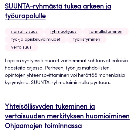
SUUNTA-ryhmästä tukea arkeen ja
työurapolulle
narratiivisuus
ryhmäohjaus
tarinallistaminen
työ-ja opiskeluvalmiudet
työllistyminen
vertaisuus
Lapsen syntyessä nuoret vanhemmat kohtaavat erilaisia
haasteita arjessa. Perheen, työn ja mahdollisten
opintojen yhteensovittaminen voi herättää monenlaisia
kysymyksiä. SUUNTA-ryhmätoiminnalla pyritään...
Yhteisöllisyyden tukeminen ja
vertaisuuden merkityksen huomioiminen
Ohjaamojen toiminnassa