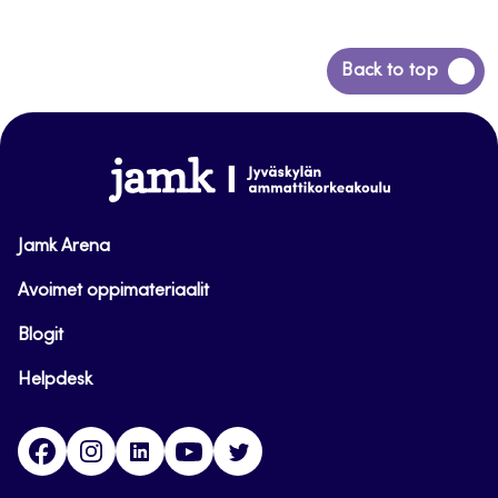
Siirry
Back to top
takaisin
sivun
alkuun
www.jamk.fi
Jamk Arena
Avoimet oppimateriaalit
Blogit
Helpdesk
Facebook
Instagram
LinkedIn
Youtube
Twitter