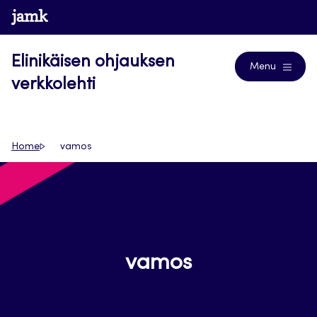
Siirry
www.jamk.fi
Journals
suoraan
sisältöön
Elinikäisen ohjauksen
Menu
verkkolehti
Home
vamos
vamos