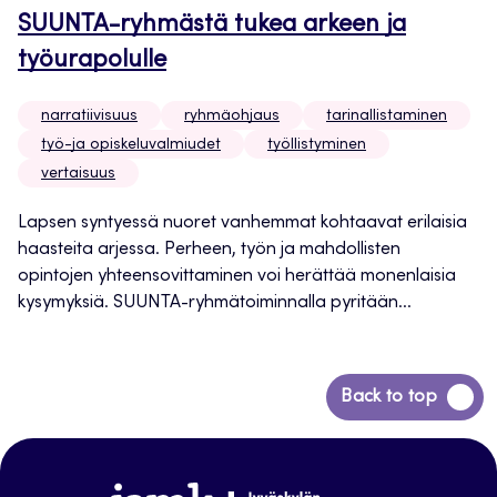
SUUNTA-ryhmästä tukea arkeen ja
työurapolulle
narratiivisuus
ryhmäohjaus
tarinallistaminen
työ-ja opiskeluvalmiudet
työllistyminen
vertaisuus
Lapsen syntyessä nuoret vanhemmat kohtaavat erilaisia
haasteita arjessa. Perheen, työn ja mahdollisten
opintojen yhteensovittaminen voi herättää monenlaisia
kysymyksiä. SUUNTA-ryhmätoiminnalla pyritään...
Siirry
Back to top
takaisin
sivun
alkuun
www.jamk.fi