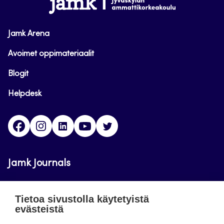
Jamk Arena
Avoimet oppimateriaalit
Blogit
Helpdesk
Facebook
Instagram
LinkedIn
Youtube
Twitter
Jamk Journals
Jamkin verkkolehdet ovat julkisia ja maksuttomasti
Tietoa sivustolla käytetyistä
luettavissa. Verkkolehtien tarkoituksena on tukea
evästeistä
opetusta sekä tutkimus-, kehitys- ja