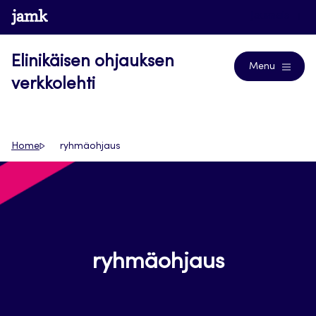
Siirry
www.jamk.fi
Journals
suoraan
sisältöön
Elinikäisen ohjauksen
Menu
verkkolehti
Home
ryhmäohjaus
ryhmäohjaus