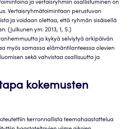
oimintoina ja vertaisryhmiin osallistuminen on
tus. Vertaisryhmätoimintaan perustuvan
sta ja voidaan olettaa, että ryhmän sisäisellä
en. (Julkunen ym. 2013, 1, 5.)
vanhemmuutta ja kykyä selviytyä arkipäivän
staa myös samassa elämäntilanteessa olevien
uomisen sekä vahvistaa osallisuutta ja
istapa kokemusten
oteutettiin kerronnallista teemahaastattelua