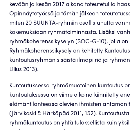
kevään ja kesän 2017 aikana toteutetuilla haas
Opinnäytetyössä ja tämän jälkeen toteutetussa
miten 20 SUUNTA-ryhmiin osallistunutta vanh
kokemuksiaan ryhmätoiminnasta. Lisäksi van
ryhmäkoherenssikyselyn (SOC-G-10), jolla on se
Ryhmäkoherenssikysely on kehitetty Kuntoutuss
kuntoutusryhmän sisäistä ilmapiiriä ja ryhmän 
Lilius 2013).
Kuntoutuksessa ryhmämuotoinen kuntoutus on y
kuntoutuksessa on viime aikoina kiinnitetty 
elämäntilanteessa olevien ihmisten antaman 
(Järvikoski & Härkäpää 2011, 152). Kuntoutusta 
ryhmäkuntoutus on yhtä tuloksellista kuin yksi