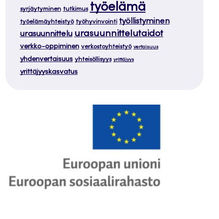
työelämä
syrjäytyminen
tutkimus
työllistyminen
työelämäyhteistyö
työhyvinvointi
urasuunnittelutaidot
urasuunnittelu
verkko-oppiminen
verkostoyhteistyö
vertaisuus
yhdenvertaisuus
yhteisöllisyys
yrittäjyys
yrittäjyyskasvatus