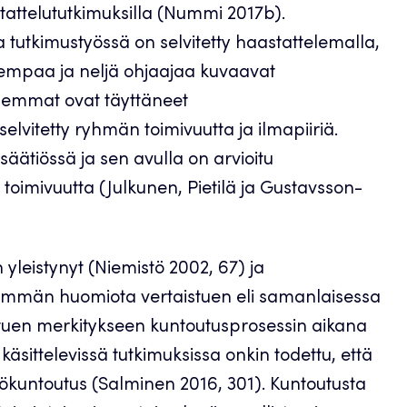
tattelututkimuksilla (Nummi 2017b).
 tutkimustyössä on selvitetty haastattelemalla,
empaa ja neljä ohjaajaa kuvaavat
hemmat ovat täyttäneet
lvitetty ryhmän toimivuutta ja ilmapiiriä.
äätiössä ja sen avulla on arvioitu
toimivuutta (Julkunen, Pietilä ja Gustavsson-
leistynyt (Niemistö 2002, 67) ja
enemmän huomiota vertaistuen eli samanlaisessa
tuen merkitykseen kuntoutusprosessin aikana
käsittelevissä tutkimuksissa onkin todettu, että
lökuntoutus (Salminen 2016, 301). Kuntoutusta