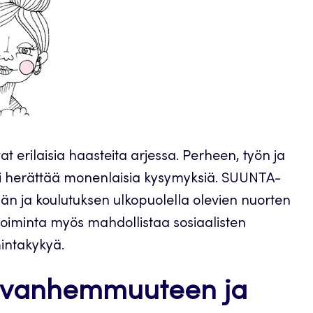
erilaisia haasteita arjessa. Perheen, työn ja
oi herättää monenlaisia kysymyksiä. SUUNTA-
 ja koulutuksen ulkopuolella olevien nuorten
minta myös mahdollistaa sosiaalisten
mintakykyä.
a vanhemmuuteen ja