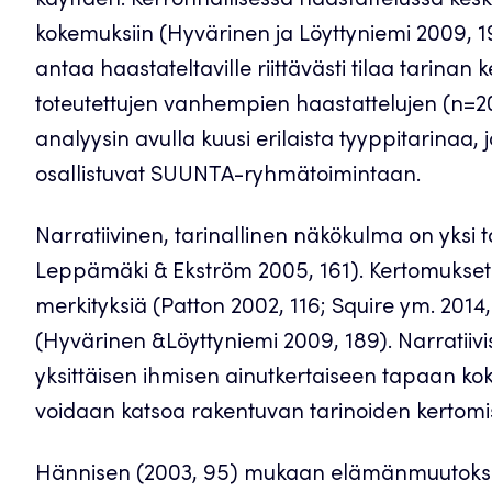
käyttäen. Kerronnallisessa haastattelussa keski
kokemuksiin (Hyvärinen ja Löyttyniemi 2009, 1
antaa haastateltaville riittävästi tilaa tarina
toteutettujen vanhempien haastattelujen (n=20
analyysin avulla kuusi erilaista tyyppitarinaa, 
osallistuvat SUUNTA-ryhmätoimintaan.
Narratiivinen, tarinallinen näkökulma on yksi 
Leppämäki & Ekström 2005, 161). Kertomukset ja n
merkityksiä (Patton 2002, 116; Squire ym. 2014,
(Hyvärinen &Löyttyniemi 2009, 189). Narratiivi
yksittäisen ihmisen ainutkertaiseen tapaan kok
voidaan katsoa rakentuvan tarinoiden kertomis
Hännisen (2003, 95) mukaan elämänmuutoksia on