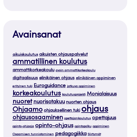
Avainsanat
aikuisten ohjauspalvelut
aikuiskoulutus
ammatillinen koulutus
ammattikorkeakoulu
avoin ammattikorkeakoulu
digitaalisuus
elinikäinen ohjaus
elinikäinen oppiminen
Euroguidance
erityinen tuki
jatkuva oppiminen
korkeakoulutus
Monialaisuus
koulutusprojekti
nuoret
nuorisotakuu
nuorten ohjaus
ohjaus
Ohjaamo
ohjauksellinen tuki
ohjausosaaminen
opettajuus
opettajankoulutus
opinto-ohjaus
opinto-ohjaaja
opintopolku
oppiminen
pedagogiikka
Osaamisen tunnistaminen
Siirtymät