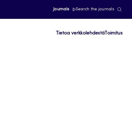
Journals
Search the journals
Tietoa verkkolehdestä
Toimitus