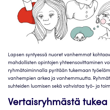
Lapsen syntyessä nuoret vanhemmat kohtaavat 
mahdollisten opintojen yhteensovittaminen v
ryhmätoiminnalla pyritään tukemaan työelämän
vanhempien arkea ja vanhemmuutta. Ryhmätoi
suhteiden luomisen sekä vahvistaa työ- ja toi
Vertaisryhmästä tuke