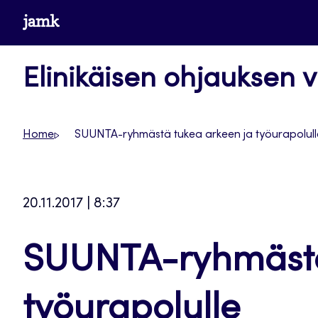
Siirry
www.jamk.fi
suoraan
sisältöön
Elinikäisen ohjauksen v
Home
SUUNTA-ryhmästä tukea arkeen ja työurapolull
20.11.2017 | 8:37
SUUNTA-ryhmästä
työurapolulle