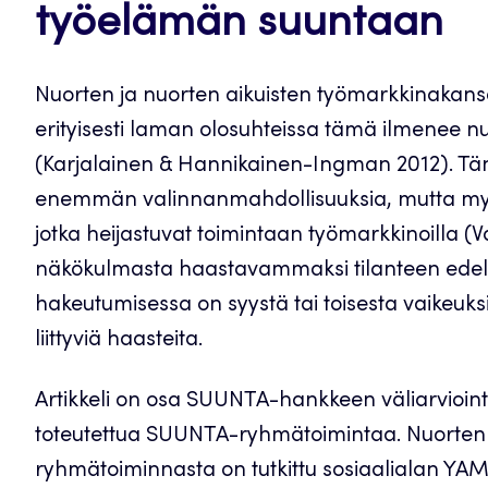
työelämän suuntaan
Nuorten ja nuorten aikuisten työmarkkinakans
erityisesti laman olosuhteissa tämä ilmenee n
(Karjalainen & Hannikainen-Ingman 2012). Tän
enemmän valinnanmahdollisuuksia, mutta myös 
jotka heijastuvat toimintaan työmarkkinoilla (
näkökulmasta haastavammaksi tilanteen edelle
hakeutumisessa on syystä tai toisesta vaikeuks
liittyviä haasteita.
Artikkeli on osa SUUNTA-hankkeen väliarviointi
toteutettua SUUNTA-ryhmätoimintaa. Nuort
ryhmätoiminnasta on tutkittu sosiaalialan Y