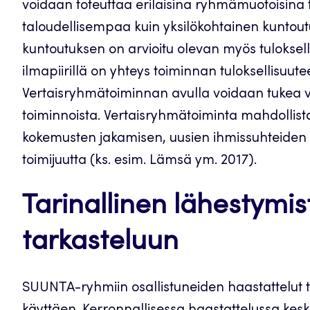
voidaan toteuttaa erilaisina ryhmämuotoisina t
taloudellisempaa kuin yksilökohtainen kuntou
kuntoutuksen on arvioitu olevan myös tulokselli
ilmapiirillä on yhteys toiminnan tuloksellisuute
Vertaisryhmätoiminnan avulla voidaan tukea 
toiminnoista. Vertaisryhmätoiminta mahdolli
kokemusten jakamisen, uusien ihmissuhteiden l
toimijuutta (ks. esim. Lämsä ym. 2017).
Tarinallinen lähestym
tarkasteluun
SUUNTA-ryhmiin osallistuneiden haastattelut t