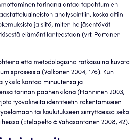
ahmottaminen tarinana antaa tapahtumien
haastatteluaineiston analysointiin, koska oltiin
kemuksista ja siitä, miten he jäsentävät
isestä elämäntilanteestaan (vrt. Partanen
kohteina että metodologisina ratkaisuina kuvata
umisprosessia (Valkonen 2004, 176). Kun
oi yksilö kantaa minuutensa ja
tsensä tarinan päähenkilönä (Hänninen 2003,
rjota työvälineitä identiteetin rakentamiseen
työelämään tai koulutukseen siirryttäessä sekä
heissa (Eteläpelto & Vähäsantanen 2008, 42).