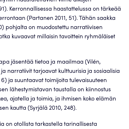
tyttiin haastateltavien viime aikojen
91). Kerronnallisessa haastattelussa on tärkeää
n kerrontaan (Partanen 2011, 51). Tähän saakka
) pohjalta on muodostettu narratiivisen
jotka kuvaavat millaisin tavoittein ryhmäläiset
tapa jäsentää tietoa ja maailmaa (Vilén,
arratiivit tarjoavat kulttuurisia ja sosiaalisia
 6) ja suuntaavat toimijoita tulevaisuuteen
sen lähestymistavan taustalla on kiinnostus
ea, ajatella ja toimia, ja ihmisen koko elämän
en kautta (Syrjälä 2010, 248).
 otollista tarkastella tarinallisesta