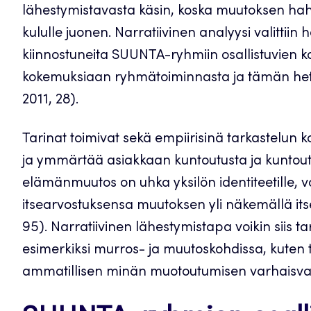
lähestymistavasta käsin, koska muutoksen h
kululle juonen. Narratiivinen analyysi valittiin 
kiinnostuneita SUUNTA-ryhmiin osallistuvien ko
kokemuksiaan ryhmätoiminnasta ja tämän hetk
2011, 28).
Tarinat toimivat sekä empiirisinä tarkastelun 
ja ymmärtää asiakkaan kuntoutusta ja kuntout
elämänmuutos on uhka yksilön identiteetille, v
itsearvostuksensa muutoksen yli näkemällä i
95). Narratiivinen lähestymistapa voikin siis ta
esimerkiksi murros- ja muutoskohdissa, kuten 
ammatillisen minän muotoutumisen varhaisvai