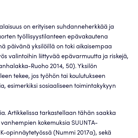
alaisuus on erityisen suhdanneherkkää ja
uorten työllisyystilanteen epävakautena
ä päivänä yksilöillä on toki aikaisempaa
valintoihin liittyvää epävarmuutta ja riskejä,
Vanhalakka-Ruoho 2014, 50). Yksilön
en tekee, jos työhön tai koulutukseen
ia, esimerkiksi sosiaaliseen toimintakykyyn
a. Artikkelissa tarkastellaan tähän saakka
en vanhempien kokemuksia SUUNTA-
AMK-opinnäytetyössä (Nummi 2017a), sekä