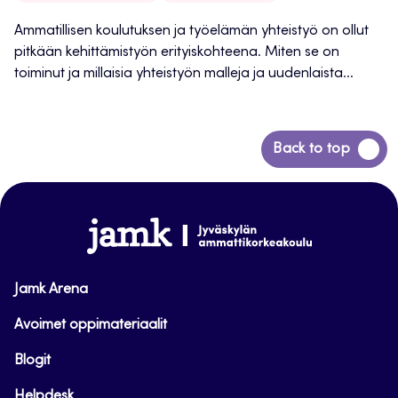
Ammatillisen koulutuksen ja työelämän yhteistyö on ollut
pitkään kehittämistyön erityiskohteena. Miten se on
toiminut ja millaisia yhteistyön malleja ja uudenlaista...
Siirry
Back to top
takaisin
sivun
alkuun
www.jamk.fi
Jamk Arena
Avoimet oppimateriaalit
Blogit
Helpdesk