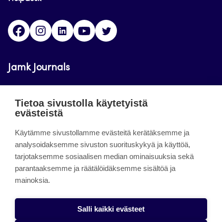
Facebook
Instagram
LinkedIn
Youtube
Twitter
Jamk Journals
Jamkin verkkolehdet ovat julkisia ja maksuttomasti
Tietoa sivustolla käytetyistä
luettavissa. Verkkolehtien tarkoituksena on tukea
evästeistä
opetusta sekä tutkimus-, kehitys- ja
Käytämme sivustollamme evästeitä kerätäksemme ja
innovaatiotoimintaa.
analysoidaksemme sivuston suorituskykyä ja käyttöä,
tarjotaksemme sosiaalisen median ominaisuuksia sekä
About the site
parantaaksemme ja räätälöidäksemme sisältöä ja
mainoksia.
Jamkin verkkolehdet
Saavutettavuusseloste
Salli kaikki evästeet