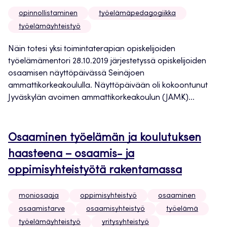
opinnollistaminen
työelämäpedagogiikka
työelämäyhteistyö
Näin totesi yksi toimintaterapian opiskelijoiden
työelämämentori 28.10.2019 järjestetyssä opiskelijoiden
osaamisen näyttöpäivässä Seinäjoen
ammattikorkeakoululla. Näyttöpäivään oli kokoontunut
Jyväskylän avoimen ammattikorkeakoulun (JAMK)...
Osaaminen työelämän ja koulutuksen
haasteena – osaamis- ja
oppimisyhteistyötä rakentamassa
moniosaaja
oppimisyhteistyö
osaaminen
osaamistarve
osaamisyhteistyö
työelämä
työelämäyhteistyö
yritysyhteistyö