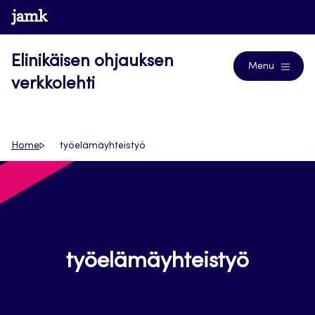
Siirry
www.jamk.fi
Journals
suoraan
sisältöön
Elinikäisen ohjauksen
Menu
verkkolehti
Home
työelämäyhteistyö
työelämäyhteistyö