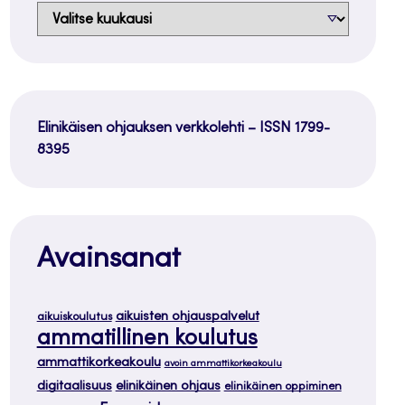
Arkistot
Elinikäisen ohjauksen verkkolehti – ISSN 1799-
8395
Avainsanat
aikuisten ohjauspalvelut
aikuiskoulutus
ammatillinen koulutus
ammattikorkeakoulu
avoin ammattikorkeakoulu
digitaalisuus
elinikäinen ohjaus
elinikäinen oppiminen