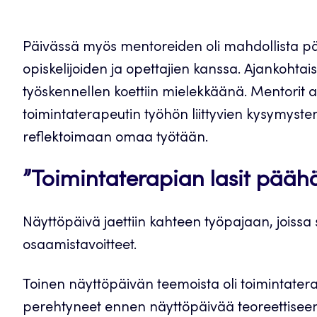
Päivässä myös mentoreiden oli mahdollista päi
opiskelijoiden ja opettajien kanssa. Ajankohta
työskennellen koettiin mielekkäänä. Mentorit an
toimintaterapeutin työhön liittyvien kysymyste
reflektoimaan omaa työtään.
”Toimintaterapian lasit pääh
Näyttöpäivä jaettiin kahteen työpajaan, joissa 
osaamistavoitteet.
Toinen näyttöpäivän teemoista oli toimintatera
perehtyneet ennen näyttöpäivää teoreettiseen