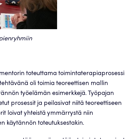
 pienryhmiin
mentorin toteuttama toimintaterapiaprosessi
tehtävänä oli toimia teoreettisen mallin
käytännön työelämän esimerkkejä. Työpajan
etut prosessit ja peilasivat niitä teoreettiseen
rit loivat yhteistä ymmärrystä niin
sen käytännön toteutuksestakin.