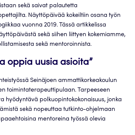
mistaan sekä saivat palautetta
pettajilta.
Näyttöpäivää kokeiltiin osana työn
giikkaa vuonna 2019. Tässä artikkelissa
äyttöpäivästä sekä siihen liittyen kokemiamme,
ollistamisesta sekä mentoroinnista.
a oppia uusia asioita”
yhteistyössä Seinäjoen ammattikorkeakoulun
een toimintaterapeuttipulaan. Tarpeeseen
sta hyödyntävä polkuopintokokonaisuus, jonka
stämistä sekä nopeuttaa tutkinto-ohjelmaan
i vapaaehtoisina mentoreina työssä olevia