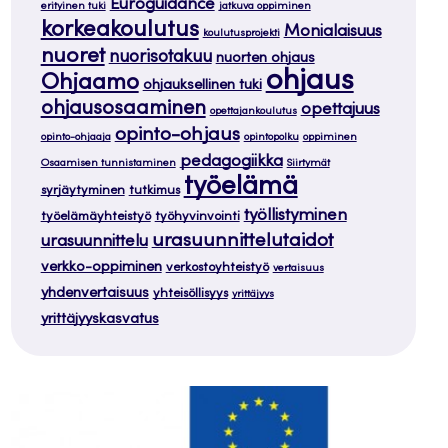
Euroguidance
erityinen tuki
jatkuva oppiminen
korkeakoulutus
Monialaisuus
koulutusprojekti
nuoret
nuorisotakuu
nuorten ohjaus
ohjaus
Ohjaamo
ohjauksellinen tuki
ohjausosaaminen
opettajuus
opettajankoulutus
opinto-ohjaus
opinto-ohjaaja
opintopolku
oppiminen
pedagogiikka
Osaamisen tunnistaminen
Siirtymät
työelämä
syrjäytyminen
tutkimus
työllistyminen
työelämäyhteistyö
työhyvinvointi
urasuunnittelutaidot
urasuunnittelu
verkko-oppiminen
verkostoyhteistyö
vertaisuus
yhdenvertaisuus
yhteisöllisyys
yrittäjyys
yrittäjyyskasvatus