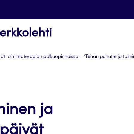
erkkolehti
ät toimintaterapian polkuopinnoissa – ”Tehän puhutte jo toimi
minen ja
päivät