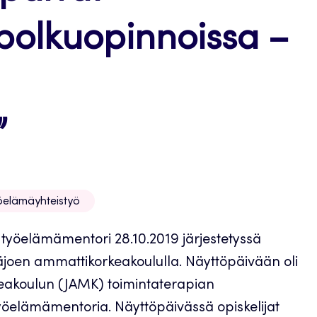
polkuopinnoissa –
”
öelämäyhteistyö
n työelämämentori 28.10.2019 järjestetyssä
äjoen ammattikorkeakoululla. Näyttöpäivään oli
eakoulun (JAMK) toimintaterapian
työelämämentoria. Näyttöpäivässä opiskelijat