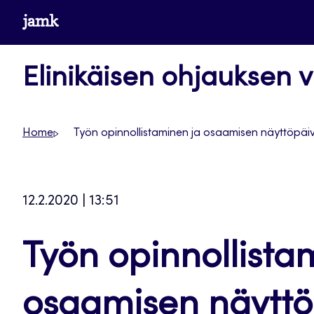
Siirry
www.jamk.fi
suoraan
sisältöön
Elinikäisen ohjauksen v
Home
Työn opinnollistaminen ja osaamisen näyttöpäiv
12.2.2020 | 13:51
Työn opinnollista
osaamisen näyttö