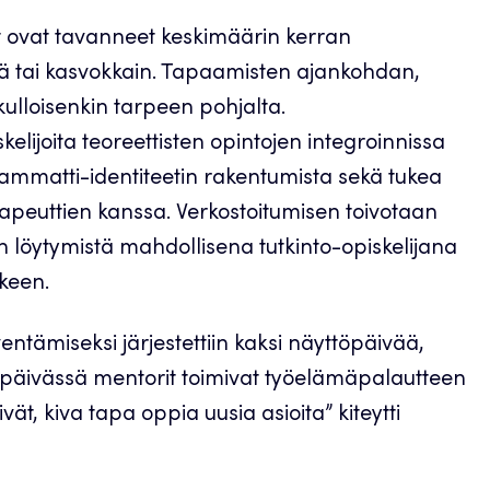
at ovat tavanneet keskimäärin kerran
nä tai kasvokkain. Tapaamisten ajankohdan,
kulloisenkin tarpeen pohjalta.
elijoita teoreettisten opintojen integroinnissa
 ammatti-identiteetin rakentumista sekä tukea
rapeuttien kanssa. Verkostoitumisen toivotaan
en löytymistä mahdollisena tutkinto-opiskelijana
lkeen.
ntämiseksi järjestettiin kaksi näyttöpäivää,
öpäivässä mentorit toimivat työelämäpalautteen
t, kiva tapa oppia uusia asioita” kiteytti