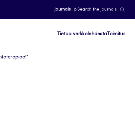
Journals
Search the journals
Tietoa verkkolehdestä
Toimitus
ntaterapiaa!”