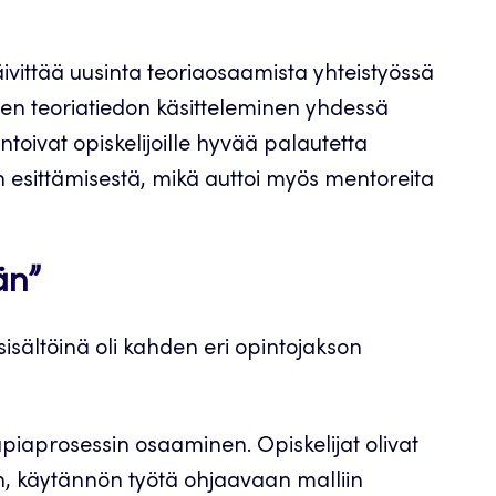
vittää uusinta teoriaosaamista yhteistyössä
isen teoriatiedon käsitteleminen yhdessä
toivat opiskelijoille hyvää palautetta
n esittämisestä, mikä auttoi myös mentoreita
än”
sisältöinä oli kahden eri opintojakson
piaprosessin osaaminen. Opiskelijat olivat
, käytännön työtä ohjaavaan malliin