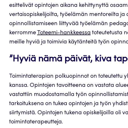
esittelivät opintojen aikana kehittynyttä osaa
vertaisopiskelijoilta, työelämän mentoreilta ja o
opinnollistamiseen liittyvää työelämän pedago
kerromme
Toteemi-hankkeessa
toteutetusta n
meille hyviä ja toimivia käytänteitä työn opinn
”Hyviä nämä päivät, kiva tap
Toimintaterapian polkuopinnot on toteutettu 
kanssa. Opintojen tavoitteena on vastata alu
vastattiin muodostamalla työn opinnollistami
tarkoituksena on tukea opintojen ja työn yhdi
siirtymistä. Opintojen tukena opiskelijoilla ol
toimintaterapeutteja.