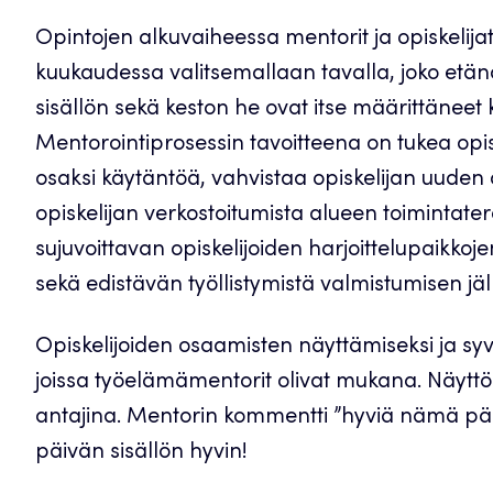
Opintojen alkuvaiheessa mentorit ja opiskelij
kuukaudessa valitsemallaan tavalla, joko etä
sisällön sekä keston he ovat itse määrittäneet 
Mentorointiprosessin tavoitteena on tukea opisk
osaksi käytäntöä, vahvistaa opiskelijan uuden
opiskelijan verkostoitumista alueen toimintate
sujuvoittavan opiskelijoiden harjoittelupaikkoj
sekä edistävän työllistymistä valmistumisen jä
Opiskelijoiden osaamisten näyttämiseksi ja syve
joissa työelämämentorit olivat mukana. Näytt
antajina. Mentorin kommentti ”hyviä nämä päivä
päivän sisällön hyvin!