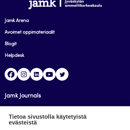
www.jamk.fi
Jamk Arena
Avoimet oppimateriaalit
Blogit
Helpdesk
Facebook
Instagram
LinkedIn
Youtube
Twitter
Jamk Journals
Jamkin verkkolehdet ovat julkisia ja maksuttomasti
Tietoa sivustolla käytetyistä
luettavissa. Verkkolehtien tarkoituksena on tukea
evästeistä
opetusta sekä tutkimus-, kehitys- ja