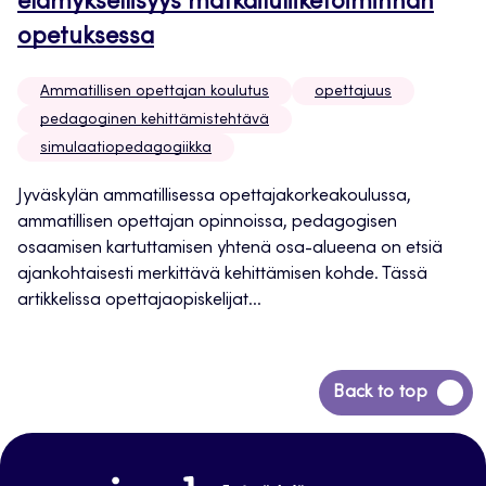
elämyksellisyys matkailuliiketoiminnan
opetuksessa
Ammatillisen opettajan koulutus
opettajuus
pedagoginen kehittämistehtävä
simulaatiopedagogiikka
Jyväskylän ammatillisessa opettajakorkeakoulussa,
ammatillisen opettajan opinnoissa, pedagogisen
osaamisen kartuttamisen yhtenä osa-alueena on etsiä
ajankohtaisesti merkittävä kehittämisen kohde. Tässä
artikkelissa opettajaopiskelijat...
Siirry
Back to top
takaisin
sivun
alkuun