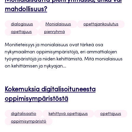
Monialaisuutta pienryhmässä, uhka vai
mahdollisuus?
dialogisuus
Monialaisuus
opettajankoulutus
opettajuus
pienryhmä
Monitieteisyys ja monialaisuus ovat tärkeä osa
nykymaailman oppimisympäristöjä, eri ammattialojen
työympäristöjä ja niiden kehittämistä. Mitä monialaisuus
on kehittämisen ja nykyajan...
Kokemuksia digitalisoituneesta
oppimisympäristöstä
digitalisaatio
kehittyvä opettajuus
opettajuus
oppimisympäristö