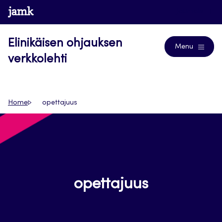
Siirry
www.jamk.fi
Journals
suoraan
sisältöön
Elinikäisen ohjauksen
Menu
verkkolehti
Home
opettajuus
opettajuus