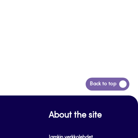
Siirry
Back to top
takaisin
sivun
alkuun
About the site
Jamkin verkkolehdet