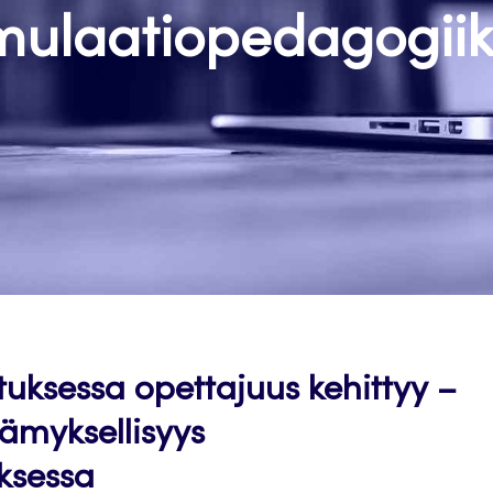
mulaatiopedagogii
uksessa opettajuus kehittyy –
ämyksellisyys
ksessa