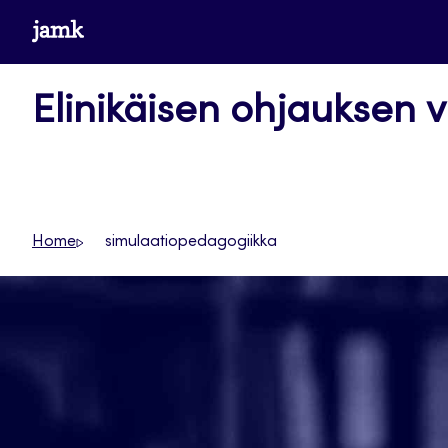
Siirry
www.jamk.fi
suoraan
sisältöön
Elinikäisen ohjauksen v
Home
simulaatiopedagogiikka