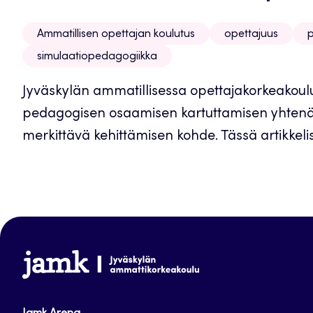
Ammatillisen opettajan koulutus
opettajuus
p
simulaatiopedagogiikka
Jyväskylän ammatillisessa opettajakorkeakoul
pedagogisen osaamisen kartuttamisen yhtenä 
merkittävä kehittämisen kohde. Tässä artikkeliss
www.jamk.fi