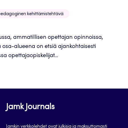
edagoginen kehittämistehtävä
ussa, ammatillisen opettajan opinnoissa,
osa-alueena on etsiä ajankohtaisesti
a opettajaopiskelijat...
Jamk Journals
Jamkin verkkolehdet ovat julkisia ja maksuttomasti