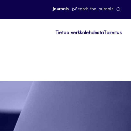
Journals
Search the journals
Tietoa verkkolehdestä
Toimitus