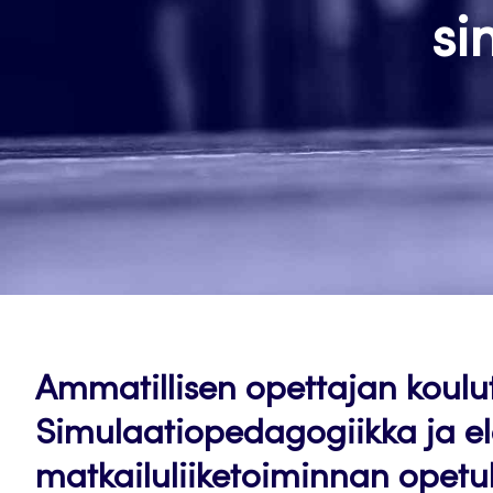
si
Ammatillisen opettajan koulut
Simulaatiopedagogiikka ja el
matkailuliiketoiminnan opetu