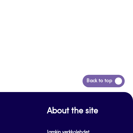
Siirry
Back to top
takaisin
sivun
alkuun
About the site
Jamkin verkkolehdet