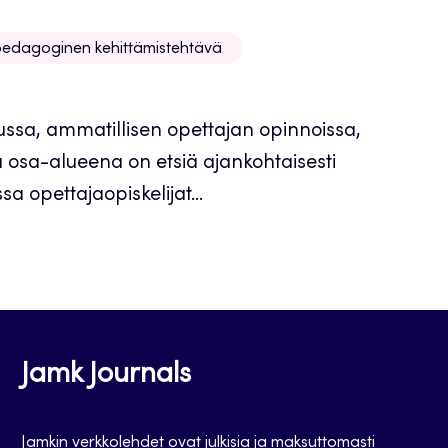
edagoginen kehittämistehtävä
ussa, ammatillisen opettajan opinnoissa,
osa-alueena on etsiä ajankohtaisesti
a opettajaopiskelijat...
Jamk Journals
Jamkin verkkolehdet ovat julkisia ja maksuttomasti