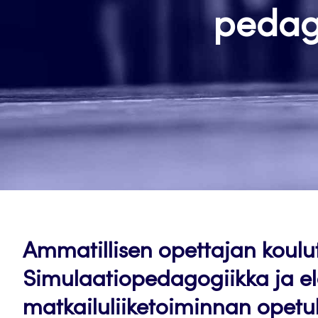
pedag
Ammatillisen opettajan koulut
Simulaatiopedagogiikka ja el
matkailuliiketoiminnan opetu