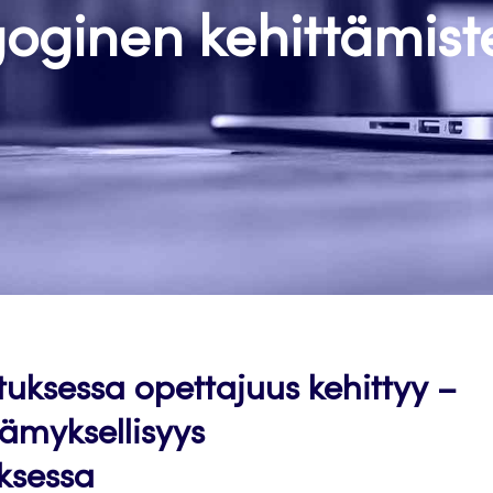
oginen kehittämist
uksessa opettajuus kehittyy –
ämyksellisyys
ksessa