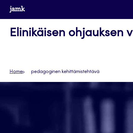
Siirry
www.jamk.fi
suoraan
sisältöön
Elinikäisen ohjauksen v
Home
pedagoginen kehittämistehtävä