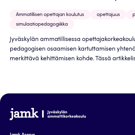
Ammatillisen opettajan koulutus
opettajuus
p
simulaatiopedagogiikka
Jyväskylän ammatillisessa opettajakorkeakoul
pedagogisen osaamisen kartuttamisen yhtenä 
merkittävä kehittämisen kohde. Tässä artikkeliss
www.jamk.fi