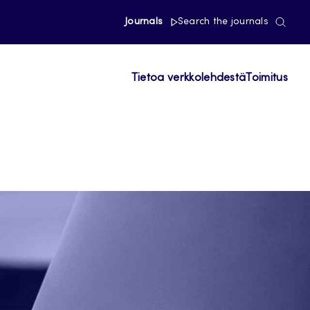
Journals
Search the journals
Tietoa verkkolehdestä
Toimitus