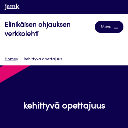
Siirry
www.jamk.fi
Journals
suoraan
sisältöön
Elinikäisen ohjauksen
Menu
verkkolehti
Home
kehittyvä opettajuus
kehittyvä opettajuus