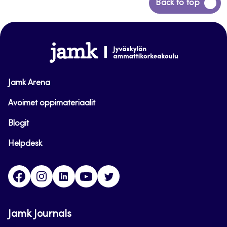
Siirry
Back to top
takaisin
sivun
alkuun
www.jamk.fi
Jamk Arena
Avoimet oppimateriaalit
Blogit
Helpdesk
Facebook
Instagram
LinkedIn
Youtube
Twitter
Jamk Journals