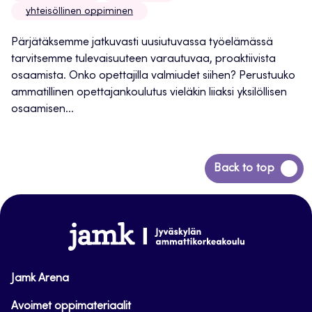
yhteisöllinen oppiminen
Pärjätäksemme jatkuvasti uusiutuvassa työelämässä
tarvitsemme tulevaisuuteen varautuvaa, proaktiivista
osaamista. Onko opettajilla valmiudet siihen? Perustuuko
ammatillinen opettajankoulutus vieläkin liiaksi yksilöllisen
osaamisen...
Siirry
Back to top
takaisin
sivun
alkuun
www.jamk.fi
Jamk Arena
Avoimet oppimateriaalit