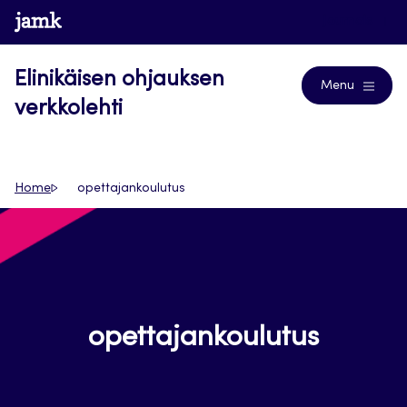
Siirry
www.jamk.fi
Journals
suoraan
sisältöön
Elinikäisen ohjauksen
Menu
verkkolehti
Home
opettajankoulutus
opettajankoulutus