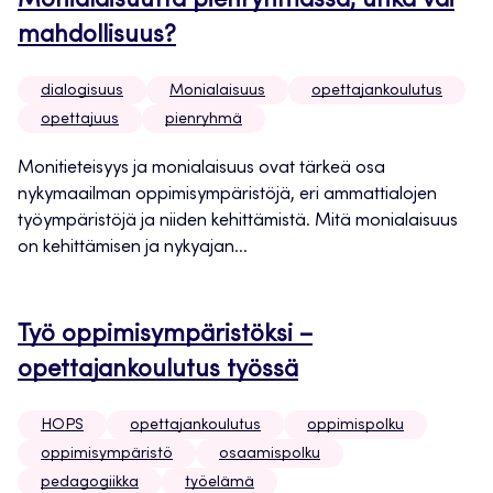
Monialaisuutta pienryhmässä, uhka vai
mahdollisuus?
dialogisuus
Monialaisuus
opettajankoulutus
opettajuus
pienryhmä
Monitieteisyys ja monialaisuus ovat tärkeä osa
nykymaailman oppimisympäristöjä, eri ammattialojen
työympäristöjä ja niiden kehittämistä. Mitä monialaisuus
on kehittämisen ja nykyajan...
Työ oppimisympäristöksi –
opettajankoulutus työssä
HOPS
opettajankoulutus
oppimispolku
oppimisympäristö
osaamispolku
pedagogiikka
työelämä