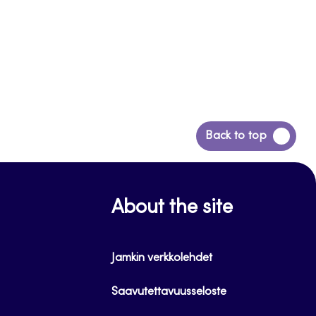
Siirry
Back to top
takaisin
sivun
alkuun
About the site
Jamkin verkkolehdet
Saavutettavuusseloste