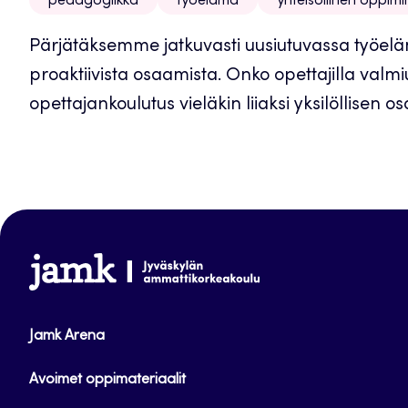
pedagogiikka
työelämä
yhteisöllinen oppim
Pärjätäksemme jatkuvasti uusiutuvassa työel
proaktiivista osaamista. Onko opettajilla valm
opettajankoulutus vieläkin liiaksi yksilöllisen o
www.jamk.fi
Jamk Arena
Avoimet oppimateriaalit