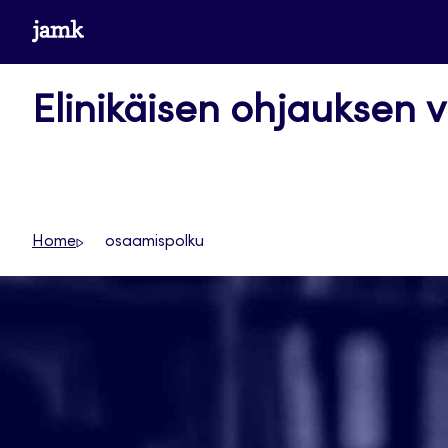
Siirry
www.jamk.fi
suoraan
sisältöön
Elinikäisen ohjauksen v
Home
osaamispolku