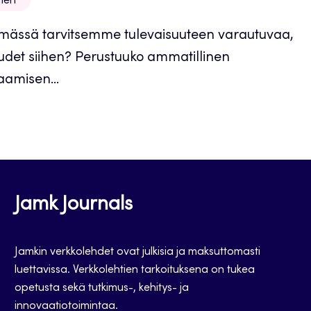
inen
ämässä tarvitsemme tulevaisuuteen varautuvaa,
iudet siihen? Perustuuko ammatillinen
saamisen...
Jamk Journals
Jamkin verkkolehdet ovat julkisia ja maksuttomasti
luettavissa. Verkkolehtien tarkoituksena on tukea
opetusta sekä tutkimus-, kehitys- ja
innovaatiotoimintaa.