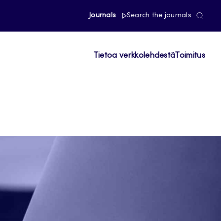
Journals
Search the journals
Tietoa verkkolehdestä
Toimitus