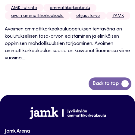
AMK-tutkinto
ammattikorkeakoulu
avoin ammattikorkeakoulu
ohjaustarve
YAMK
Avoimen ammattikorkeakouluopetuksen tehtävänä on
koulutuksellisen tasa-arvon edistäminen ja elinikäisen
oppimisen mahdollisuuksien tarjoaminen. Avoimen
ammattikorkeakoulun suosio on kasvanut Suomessa viime
vuosina....
Siirry
Back to top
takaisin
sivun
alkuun
www.jamk.fi
Jamk Arena