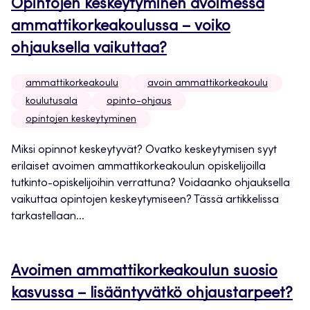
Opintojen keskeytyminen avoimessa
ammattikorkeakoulussa – voiko
ohjauksella vaikuttaa?
ammattikorkeakoulu
avoin ammattikorkeakoulu
koulutusala
opinto-ohjaus
opintojen keskeytyminen
Miksi opinnot keskeytyvät? Ovatko keskeytymisen syyt
erilaiset avoimen ammattikorkeakoulun opiskelijoilla
tutkinto-opiskelijoihin verrattuna? Voidaanko ohjauksella
vaikuttaa opintojen keskeytymiseen? Tässä artikkelissa
tarkastellaan...
Avoimen ammattikorkeakoulun suosio
kasvussa – lisääntyvätkö ohjaustarpeet?