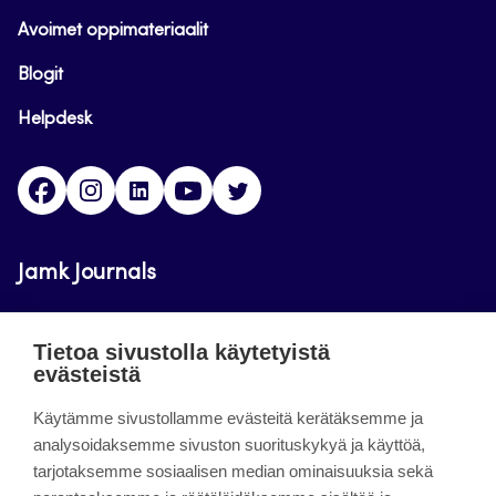
Avoimet oppimateriaalit
Blogit
Helpdesk
Facebook
Instagram
LinkedIn
Youtube
Twitter
Jamk Journals
Jamkin verkkolehdet ovat julkisia ja maksuttomasti
Tietoa sivustolla käytetyistä
luettavissa. Verkkolehtien tarkoituksena on tukea
evästeistä
opetusta sekä tutkimus-, kehitys- ja
Käytämme sivustollamme evästeitä kerätäksemme ja
innovaatiotoimintaa.
analysoidaksemme sivuston suorituskykyä ja käyttöä,
tarjotaksemme sosiaalisen median ominaisuuksia sekä
About the site