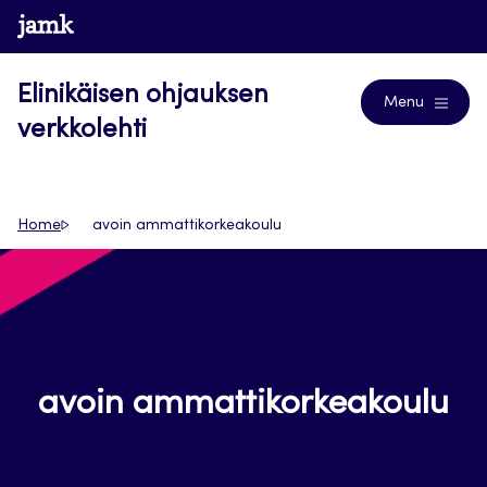
Siirry
www.jamk.fi
Journals
suoraan
sisältöön
Elinikäisen ohjauksen
Menu
verkkolehti
Home
avoin ammattikorkeakoulu
avoin ammattikorkeakoulu