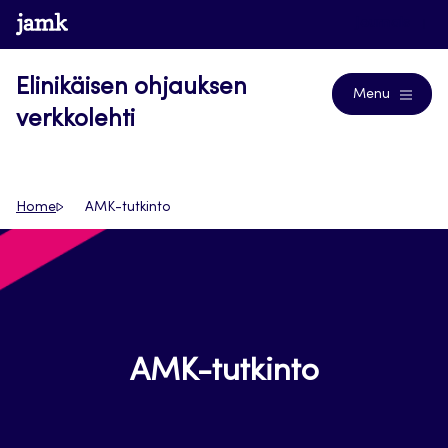
Siirry
www.jamk.fi
Journals
suoraan
sisältöön
Elinikäisen ohjauksen
Menu
verkkolehti
Home
AMK-tutkinto
AMK-tutkinto