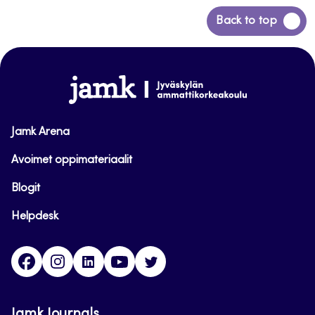
Siirry
Back to top
takaisin
sivun
alkuun
www.jamk.fi
Jamk Arena
Avoimet oppimateriaalit
Blogit
Helpdesk
Facebook
Instagram
LinkedIn
Youtube
Twitter