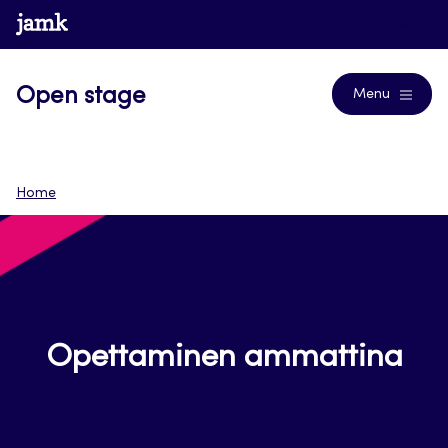
Siirry
www.jamk.fi
Journals
suoraan
sisältöön
Open stage
Menu
Home
Opettaminen ammattina