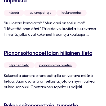
häpeästä
häpeä
laulunopettaja
laulunopetus
”Kuulostaa kamalalta!” ”Mun ääni on tosi ruma!”
”Hävettää oma ääni!” Tällaista voi kuvitella kuulevansa
ihmisiltä, jotka ovat kokeneet traumoja kouluajan...
Pianonsoitonopettajan hiljainen tieto
hiljainen tieto
pianonsoiton opetus
Kokeneilla pianonsoitonopettajilla on valtava määrä
tietoa. Suuri osa siitä on sellaista, jota on hyvin vaikea
pukea sanoiksi. Opettaminen tapahtuu paljolti...