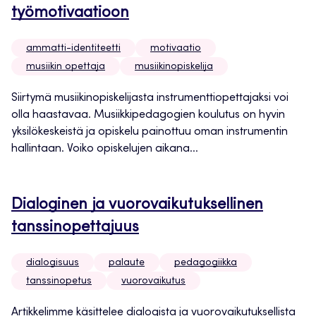
työmotivaatioon
ammatti-identiteetti
motivaatio
musiikin opettaja
musiikinopiskelija
Siirtymä musiikinopiskelijasta instrumenttiopettajaksi voi
olla haastavaa. Musiikkipedagogien koulutus on hyvin
yksilökeskeistä ja opiskelu painottuu oman instrumentin
hallintaan. Voiko opiskelujen aikana...
Dialoginen ja vuorovaikutuksellinen
tanssinopettajuus
dialogisuus
palaute
pedagogiikka
tanssinopetus
vuorovaikutus
Artikkelimme käsittelee dialogista ja vuorovaikutuksellista