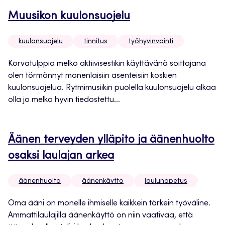
Muusikon kuulonsuojelu
kuulonsuojelu
tinnitus
työhyvinvointi
Korvatulppia melko aktiivisestikin käyttävänä soittajana
olen törmännyt monenlaisiin asenteisiin koskien
kuulonsuojelua. Rytmimusiikin puolella kuulonsuojelu alkaa
olla jo melko hyvin tiedostettu...
Äänen terveyden ylläpito ja äänenhuolto
osaksi laulajan arkea
äänenhuolto
äänenkäyttö
laulunopetus
Oma ääni on monelle ihmiselle kaikkein tärkein työväline.
Ammattilaulajilla äänenkäyttö on niin vaativaa, että