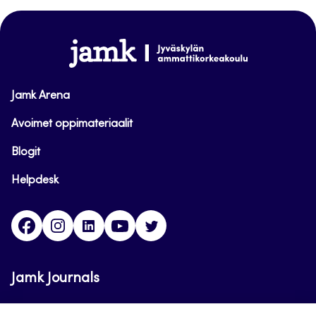
takaisin
sivun
alkuun
www.jamk.fi
Jamk Arena
Avoimet oppimateriaalit
Blogit
Helpdesk
Facebook
Instagram
LinkedIn
Youtube
Twitter
Jamk Journals
Jamkin verkkolehdet ovat julkisia ja maksuttomasti