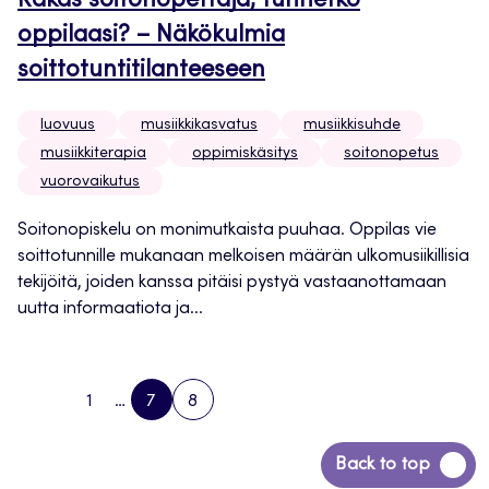
Rakas soitonopettaja, tunnetko
oppilaasi? – Näkökulmia
soittotuntitilanteeseen
luovuus
musiikkikasvatus
musiikkisuhde
musiikkiterapia
oppimiskäsitys
soitonopetus
vuorovaikutus
Soitonopiskelu on monimutkaista puuhaa. Oppilas vie
soittotunnille mukanaan melkoisen määrän ulkomusiikillisia
tekijöitä, joiden kanssa pitäisi pystyä vastaanottamaan
uutta informaatiota ja...
1
…
7
8
PREVIOUS
PAGE
PAGE
PAGE
NEXT
PAGE
PAGE
Siirry
Back to top