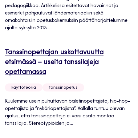
pedagogiikkaa. Artikkelissa esitettävät havainnot ja
esimerkit pohjautuvat lähdemateriaaliin sekä
omakohtaisiin opetuskokemuksiin päättöharjoittelumme
ajalta syksyltä 2013....
Tanssinopettajan uskottavuutta
etsimässä – useita tanssilajeja
opettamassa
käyttöteoria
tanssinopetus
Kuulemme usein puhuttavan baletinopettajista, hip-hop-
opettajista ja ”nykäriopettajista”. Vallalla tuntuu olevan
ajatus, että tanssinopettaja ei voisi osata montaa
tanssilajia. Stereotypioiden ja...