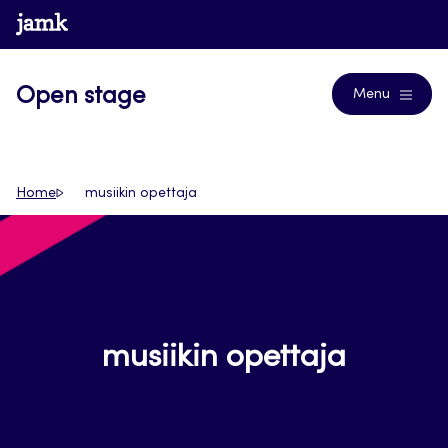
Siirry
www.jamk.fi
Journals
suoraan
sisältöön
Open stage
Menu
Home
musiikin opettaja
musiikin opettaja