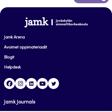
takaisin
sivun
alkuun
www.jamk.fi
Jamk Arena
Avoimet oppimateriaalit
Blogit
Helpdesk
Facebook
Instagram
LinkedIn
Youtube
Twitter
Jamk Journals