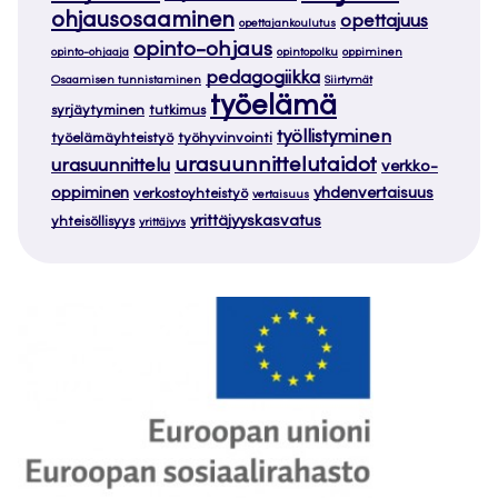
ohjausosaaminen
opettajuus
opettajankoulutus
opinto-ohjaus
opinto-ohjaaja
opintopolku
oppiminen
pedagogiikka
Osaamisen tunnistaminen
Siirtymät
työelämä
syrjäytyminen
tutkimus
työllistyminen
työelämäyhteistyö
työhyvinvointi
urasuunnittelutaidot
urasuunnittelu
verkko-
oppiminen
yhdenvertaisuus
verkostoyhteistyö
vertaisuus
yrittäjyyskasvatus
yhteisöllisyys
yrittäjyys