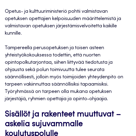
Opetus- ja kulttuuriministeriö pohtii valmistavan
opetuksen opettajien kelpoisuuden määrittelemistä ja
valmistavan opetuksen järjestämisvelvoitetta kaikille
kunnille.
Tampereella perusopetuksen ja toisen asteen
yhteistyökokouksessa todettiin, että nuorten
opintopolkutarjontaa, siihen liittyvää tiedotusta ja
ohjausta sekä polun toimivuutta tulee seurata
säännöllisesti, jolloin myös toimijoiden yhteydenpito on
tarpeen vakiinnuttaa säännöllisiksi tapaamisiksi.
Työryhmässä on tarpeen olla mukana opetuksen
järjestäjiä, ryhmien opettajia ja opinto-ohjaajia.
Sisällöt ja rakenteet muuttuvat –
askelia sujuvammalle
koulutuspolulle