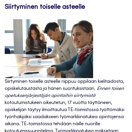
Siirtyminen toiselle asteelle
Siirtyminen toiselle asteelle riippuu oppilaan kielitaidosta,
opiskelutaustasta ja hänen suorituksistaan.
Ennen toisen
opetuksenjärjestäjän opintoihin siirtymistä
kotoutumistukeen oikeutetun, 17 vuotta täyttäneen,
opiskelijan täytyy ilmoittautua TE-toimistossa työttömäksi
työnhakijaksi saadakseen työmarkkinatukea opintojensa
aikana. TE-toimistossa tehdään näille nuorille
kotoutumissuunnitelma. Työmarkkinatukea maksetaan