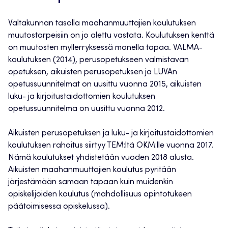
Valtakunnan tasolla maahanmuuttajien koulutuksen
muutostarpeisiin on jo alettu vastata. Koulutuksen kenttä
on muutosten myllerryksessä monella tapaa. VALMA-
koulutuksen (2014), perusopetukseen valmistavan
opetuksen, aikuisten perusopetuksen ja LUVAn
opetussuunnitelmat on uusittu vuonna 2015, aikuisten
luku- ja kirjoitustaidottomien koulutuksen
opetussuunnitelma on uusittu vuonna 2012.
Aikuisten perusopetuksen ja luku- ja kirjoitustaidottomien
koulutuksen rahoitus siirtyy TEM:ltä OKM:lle vuonna 2017.
Nämä koulutukset yhdistetään vuoden 2018 alusta.
Aikuisten maahanmuuttajien koulutus pyritään
järjestämään samaan tapaan kuin muidenkin
opiskelijoiden koulutus (mahdollisuus opintotukeen
päätoimisessa opiskelussa).