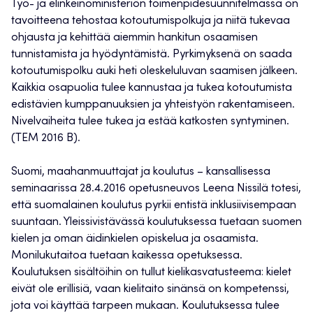
Työ- ja elinkeinoministeriön toimenpidesuunnitelmassa on
tavoitteena tehostaa kotoutumispolkuja ja niitä tukevaa
ohjausta ja kehittää aiemmin hankitun osaamisen
tunnistamista ja hyödyntämistä. Pyrkimyksenä on saada
kotoutumispolku auki heti oleskeluluvan saamisen jälkeen.
Kaikkia osapuolia tulee kannustaa ja tukea kotoutumista
edistävien kumppanuuksien ja yhteistyön rakentamiseen.
Nivelvaiheita tulee tukea ja estää katkosten syntyminen.
(TEM 2016 B).
Suomi, maahanmuuttajat ja koulutus – kansallisessa
seminaarissa 28.4.2016 opetusneuvos Leena Nissilä totesi,
että suomalainen koulutus pyrkii entistä inklusiivisempaan
suuntaan. Yleissivistävässä koulutuksessa tuetaan suomen
kielen ja oman äidinkielen opiskelua ja osaamista.
Monilukutaitoa tuetaan kaikessa opetuksessa.
Koulutuksen sisältöihin on tullut kielikasvatusteema: kielet
eivät ole erillisiä, vaan kielitaito sinänsä on kompetenssi,
jota voi käyttää tarpeen mukaan. Koulutuksessa tulee