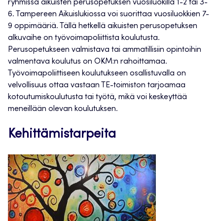
ryhmissä aikuisten perusopetuksen vuosiluokilla 1-2 tai 3-
6. Tampereen Aikuislukiossa voi suorittaa vuosiluokkien 7-
9 oppimääriä. Tällä hetkellä aikuisten perusopetuksen
alkuvaihe on työvoimapoliittista koulutusta.
Perusopetukseen valmistava tai ammatillisiin opintoihin
valmentava koulutus on OKM:n rahoittamaa.
Työvoimapoliittiseen koulutukseen osallistuvalla on
velvollisuus ottaa vastaan TE-toimiston tarjoamaa
kotoutumiskoulutusta tai työtä, mikä voi keskeyttää
meneillään olevan koulutuksen.
Kehittämistarpeita