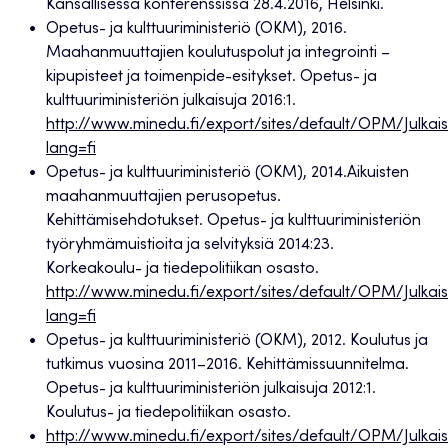
Kansallisessa konferenssissa 28.4.2016, Helsinki.
Opetus- ja kulttuuriministeriö (OKM), 2016.
Maahanmuuttajien koulutuspolut ja integrointi –
kipupisteet ja toimenpide-esitykset. Opetus- ja
kulttuuriministeriön julkaisuja 2016:1.
http://www.minedu.fi/export/sites/default/OPM/Julkaisu
lang=fi
Opetus- ja kulttuuriministeriö (OKM), 2014.Aikuisten
maahanmuuttajien perusopetus.
Kehittämisehdotukset. Opetus- ja kulttuuriministeriön
työryhmämuistioita ja selvityksiä 2014:23.
Korkeakoulu- ja tiedepolitiikan osasto.
http://www.minedu.fi/export/sites/default/OPM/Julkaisu
lang=fi
Opetus- ja kulttuuriministeriö (OKM), 2012. Koulutus ja
tutkimus vuosina 2011–2016. Kehittämissuunnitelma.
Opetus- ja kulttuuriministeriön julkaisuja 2012:1.
Koulutus- ja tiedepolitiikan osasto.
http://www.minedu.fi/export/sites/default/OPM/Julkaisu