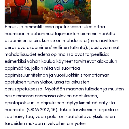
Perus- ja ammatillisessa opetuksessa tulee ottaa
huomioon maahanmuuttajanuorten aiemmin hankittu
osaaminen silloin, kun se on mahdollista (mm. näyttöön
perustuva osaaminen/ erillinen tutkinto). Joustavammat
mahdollisuudet edetä opinnoissa ovat tarpeellisia;
esimerkiksi vähän koulua käyneet tarvitsevat alakoulun
oppimääriä, jolloin niitä voi suorittaa
oppimissuunnitelman ja vuosiluokkiin sitomattoman
opetuksen turvin yläkoulussa tai aikuisten
perusopetuksessa. Myöhään maahan tulleiden ja muuten
heikoimmassa asemassa olevien opetukseen,
opintopolkuun ja ohjaukseen täytyy kiinnittää erityistä
huomiota. (OKM 2012, 16). Tukea tarvitsevien tarpeita ei
saa häivyttää, vaan polut on räätälöitävä yksilöllisten
tarpeiden mukaan nivelvaiheita myöten.