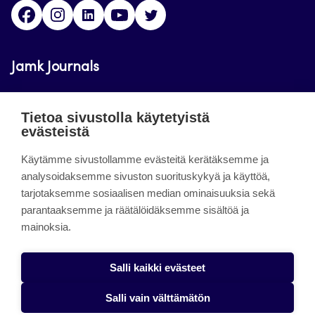
Facebook
Instagram
LinkedIn
Youtube
Twitter
Jamk Journals
Jamkin verkkolehdet ovat julkisia ja maksuttomasti
Tietoa sivustolla käytetyistä
luettavissa. Verkkolehtien tarkoituksena on tukea
evästeistä
opetusta sekä tutkimus-, kehitys- ja
innovaatiotoimintaa.
Käytämme sivustollamme evästeitä kerätäksemme ja
analysoidaksemme sivuston suorituskykyä ja käyttöä,
tarjotaksemme sosiaalisen median ominaisuuksia sekä
About the site
parantaaksemme ja räätälöidäksemme sisältöä ja
mainoksia.
Jamkin verkkolehdet
Saavutettavuusseloste
Salli kaikki evästeet
Tietosuojaseloste
Salli vain välttämätön