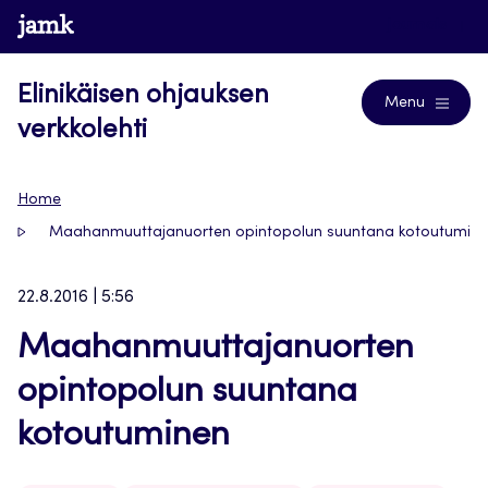
Siirry
www.jamk.fi
Journals
suoraan
sisältöön
Elinikäisen ohjauksen
Menu
verkkolehti
Home
Maahanmuuttajanuorten opintopolun suuntana kotoutumin
22.8.2016 | 5:56
Maahanmuuttajanuorten
opintopolun suuntana
kotoutuminen