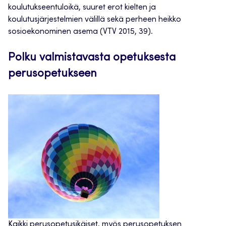
koulutukseentuloikä, suuret erot kielten ja
koulutusjärjestelmien välillä sekä perheen heikko
sosioekonominen asema (VTV 2015, 39).
Polku valmistavasta opetuksesta
perusopetukseen
Kaikki perusopetusikäiset, myös perusopetuksen