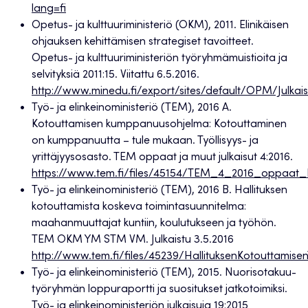
lang=fi
Opetus- ja kulttuuriministeriö (OKM), 2011. Elinikäisen
ohjauksen kehittämisen strategiset tavoitteet.
Opetus- ja kulttuuriministeriön työryhmämuistioita ja
selvityksiä 2011:15. Viitattu 6.5.2016.
http://www.minedu.fi/export/sites/default/OPM/Julkaisut
Työ- ja elinkeinoministeriö (TEM), 2016 A.
Kotouttamisen kumppanuusohjelma: Kotouttaminen
on kumppanuutta – tule mukaan. Työllisyys- ja
yrittäjyysosasto. TEM oppaat ja muut julkaisut 4:2016.
https://www.tem.fi/files/45154/TEM_4_2016_oppaa
Työ- ja elinkeinoministeriö (TEM), 2016 B. Hallituksen
kotouttamista koskeva toimintasuunnitelma:
maahanmuuttajat kuntiin, koulutukseen ja työhön.
TEM OKM YM STM VM. Julkaistu 3.5.2016
http://www.tem.fi/files/45239/HallituksenKotouttamise
Työ- ja elinkeinoministeriö (TEM), 2015. Nuorisotakuu-
työryhmän loppuraportti ja suositukset jatkotoimiksi.
Työ- ja elinkeinoministeriön julkaisuja 19:2015