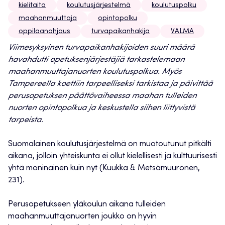
kielitaito
koulutusjärjestelmä
koulutuspolku
maahanmuuttaja
opintopolku
oppilaanohjaus
turvapaikanhakija
VALMA
Viimesyksyinen turvapaikanhakijoiden suuri määrä
havahdutti opetuksenjärjestäjiä tarkastelemaan
maahanmuuttajanuorten koulutuspolkua. Myös
Tampereella koettiin tarpeelliseksi tarkistaa ja päivittää
perusopetuksen päättövaiheessa maahan tulleiden
nuorten opintopolkua ja keskustella siihen liittyvistä
tarpeista.
Suomalainen koulutusjärjestelmä on muotoutunut pitkälti
aikana, jolloin yhteiskunta ei ollut kielellisesti ja kulttuurisesti
yhtä moninainen kuin nyt (Kuukka & Metsämuuronen,
231).
Perusopetukseen yläkoulun aikana tulleiden
maahanmuuttajanuorten joukko on hyvin