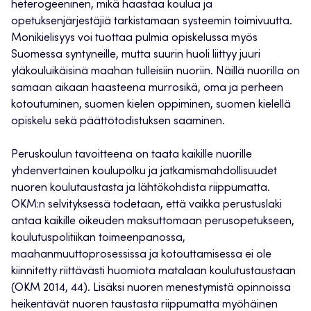
heterogeeninen, mikä haastaa koulua ja
opetuksenjärjestäjiä tarkistamaan systeemin toimivuutta.
Monikielisyys voi tuottaa pulmia opiskelussa myös
Suomessa syntyneille, mutta suurin huoli liittyy juuri
yläkouluikäisinä maahan tulleisiin nuoriin. Näillä nuorilla on
samaan aikaan haasteena murrosikä, oma ja perheen
kotoutuminen, suomen kielen oppiminen, suomen kielellä
opiskelu sekä päättötodistuksen saaminen.
Peruskoulun tavoitteena on taata kaikille nuorille
yhdenvertainen koulupolku ja jatkamismahdollisuudet
nuoren koulutaustasta ja lähtökohdista riippumatta.
OKM:n selvityksessä todetaan, että vaikka perustuslaki
antaa kaikille oikeuden maksuttomaan perusopetukseen,
koulutuspolitiikan toimeenpanossa,
maahanmuuttoprosessissa ja kotouttamisessa ei ole
kiinnitetty riittävästi huomiota matalaan koulutustaustaan
(OKM 2014, 44). Lisäksi nuoren menestymistä opinnoissa
heikentävät nuoren taustasta riippumatta myöhäinen