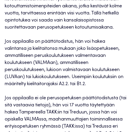
kotouttamistoimenpiteiden aikana, jotka kestävät kolme
vuotta, tarvittaessa enintään viisi vuotta. Tällä hetkellä
opintotukea voi saada vain kansalaisopistossa
suoritettavaan perusopetukseen kotoutumisaikana.
Jos oppilaalla on päättötodistus, hän voi hakea
valintansa ja kielitaitonsa mukaan joko lisäopetukseen,
ammatilliseen peruskoulutukseen valmentavaan
koulutukseen (VALMAan), ammatilliseen
peruskoulutukseen, lukioon valmistavaan koulutukseen
(LUVAan) tai lukiokoulutukseen. Useimpiin koulutuksiin on
määritelty kielitaitorajaksi A2.2. tai B1.2.
Jos oppilaalla ei ole perusopetuksen päättötodistusta (tai
sitä vastaavia tietoja), hän voi 17 vuotta täytettyään
hakea Tampereella TAKK:iin tai Treduun, jossa hän voi
opiskella VALMAssa, maahanmuuttajien toiminnallisessa
erityisopetuksen ryhmässä (TAKK:issa) tai Tredussa eri