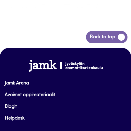
Siirry
Back to top
takaisin
sivun
alkuun
www.jamk.fi
Jamk Arena
Avoimet oppimateriaalit
Blogit
Helpdesk