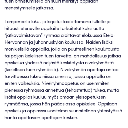
tuen onnistumisella on suuri merkitys oppilaan
menestymiselle jatkossa.
Tampereella luku- ja kirjoitustaidottomana tulleille ja
hitaasti eteneville oppilaille tarkoitetut kaksi uutta
”jatkovalmistavan” ryhmää aloittavat elokuussa Etelä-
Hervannan ja Juhannuskylän kouluissa. Näiden lisäksi
monikielisillä oppilailla, joilla on puutteellinen koulutausta
tai paljon kielellisen tuen tarvetta, on mahdollisuus jatkaa
opiskelua yhdessä neljästä keskitetystä nivelryhmästä
(kielellisen tuen ryhmässä). Nivelryhmän opettaja antaa
tarvittaessa tukea niissä aineissa, joissa oppilailla on
eniten vaikeuksia. Nivelryhmäopetus on useimmiten
pienessä ryhmässä annettua (tehostettua) tukea, mutta
lisäksi oppilas kuuluu myös omaan yleisopetuksen
ryhmäänsä, jossa hän pääasiassa opiskelee. Oppilaan
opiskelu ja oppimissuunnitelma suunnitellaan yhteistyössä
häntä opettavien opettajien kesken.