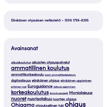
Elinikäisen ohjauksen verkkolehti – ISSN 1799-8395
Avainsanat
aikuisten ohjauspalvelut
aikuiskoulutus
ammatillinen koulutus
ammattikorkeakoulu
avoin ammattikorkeakoulu
digitaalisuus
elinikäinen ohjaus
elinikäinen oppiminen
Euroguidance
erityinen tuki
jatkuva oppiminen
korkeakoulutus
Monialaisuus
koulutusprojekti
nuoret
nuorisotakuu
nuorten ohjaus
ohjaus
Ohjaamo
ohjauksellinen tuki