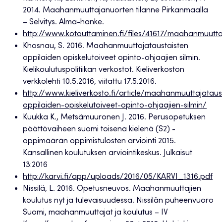
2014. Maahanmuuttajanuorten tilanne Pirkanmaalla
– Selvitys. Alma-hanke.
http://www.kotouttaminen.fi/files/41617/maahanmuutt
Khosnau, S. 2016. Maahanmuuttajataustaisten
oppilaiden opiskelutoiveet opinto-ohjaajien silmin.
Kielikoulutuspolitiikan verkostot. Kieliverkoston
verkkolehti 10.5.2016, viitattu 17.5.2016.
http://www.kieliverkosto.fi/article/maahanmuuttajataus
oppilaiden-opiskelutoiveet-opinto-ohjaajien-silmin/
Kuukka K., Metsämuuronen J. 2016. Perusopetuksen
päättövaiheen suomi toisena kielenä (S2) -
oppimäärän oppimistulosten arviointi 2015.
Kansallinen koulutuksen arviointikeskus. Julkaisut
13:2016
http://karvi.fi/app/uploads/2016/05/KARVI_1316.pdf
Nissilä, L. 2016. Opetusneuvos. Maahanmuuttajien
koulutus nyt ja tulevaisuudessa. Nissilän puheenvuoro
Suomi, maahanmuuttajat ja koulutus – IV