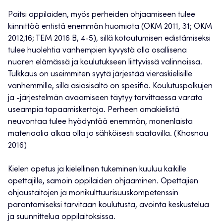
Paitsi oppilaiden, myös perheiden ohjaamiseen tulee
kiinnittää entistä enemmän huomiota (OKM 2011, 31; OKM
2012,16; TEM 2016 B, 4-5), sillä kotoutumisen edistämiseksi
tulee huolehtia vanhempien kyvystä olla osallisena
nuoren elämässä ja koulutukseen liittyvissä valinnoissa.
Tulkkaus on useimmiten syytä järjestää vieraskielisille
vanhemmille, sillä asiasisältö on spesifiä. Koulutuspolkujen
ja -järjestelmän avaamiseen täytyy tarvittaessa varata
useampia tapaamiskertoja. Perheen omakielistä
neuvontaa tulee hyödyntää enemmän, monenlaista
materiaalia alkaa olla jo sähköisesti saatavilla. (Khosnau
2016)
Kielen opetus ja kielellinen tukeminen kuuluu kaikille
opettajille, samoin oppilaiden ohjaaminen. Opettajien
ohjaustaitojen ja monikulttuurisuuskompetenssin
parantamiseksi tarvitaan koulutusta, avointa keskustelua
ja suunnittelua oppilaitoksissa.