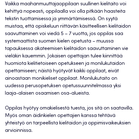
Vaikka maahanmuuttajaoppilaan suullinen kielitaito voi
kehittyä nopeasti, oppilaalla voi olla pitkään haasteita
tekstin tuottamisessa ja ymmärtämisessä. On syytä
muistaa, että opiskeluun riittävän käsitteellisen kielitaidon
saavuttaminen voi viedä 5 – 7 vuotta, jos oppilas saa
systemaattista suomen kielen opetusta – muussa
tapauksessa akateemisen kielitaidon saavuttaminen vie
vieläkin kauemmin. Jokaisen opettajan tulee kiinnittää
huomiota kielitietoiseen opetukseen ja monilukutaidon
opettamiseen; näistä hyötyvät kaikki oppilaat, eivät
ainoastaan monikieliset oppilaat. Monilukutaito on
uudessa perusopetuksen opetussuunnitelmassa yksi
laaja-alaisen osaamisen osa-alueista.
Oppilas hyötyy omakielisestä tuesta, jos sitä on saatavilla.
Myös oman äidinkielen opettajien kanssa tehtävä
yhteistyö on tarpeellista kielitaidon ja oppimisvaikeuksien
arvioinnissa.