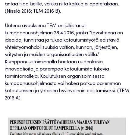
antaa tilaa kielille, vaikka niitä kaikkia ei opetetakaan.
(Nissilä 2016; TEM 2016 B).
Uutena avauksena TEM on julkistanut
kumppanuusohjelman 28.4.2016, jonka ”tavoitteena on
ideoida, tunnistaa ja tukea kotoutumistyötä edistäviä
yhteistyömahdollisuuksia valtion, kunnan, järjestöjen,
yritysten ja muiden organisaatioiden välillä.”
Kumppanuustoiminnalla haetaan uudenlaisia
innovaatioita ja parempaa kotoutumista tukevia
toimintamalleja. Koulutuksen organisoimisessa
kumppanuusohjelmasta voi hakea potkua paremman
kotoutumisen ja yhteisen hyvinvoinnin edistämiseksi. (TEM
2016 A).