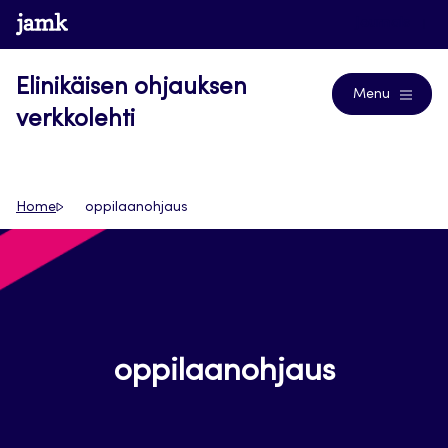
Siirry
www.jamk.fi
Journals
suoraan
sisältöön
Elinikäisen ohjauksen
Menu
verkkolehti
Home
oppilaanohjaus
oppilaanohjaus