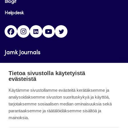
Blogit
Helpdesk
Facebook
Instagram
LinkedIn
Youtube
Twitter
Jamk Journals
Jamkin verkkolehdet ovat julkisia ja maksuttomasti
Tietoa sivustolla käytetyistä
luettavissa. Verkkolehtien tarkoituksena on tukea
evästeistä
opetusta sekä tutkimus-, kehitys- ja
Käytämme sivustollamme evästeitä kerätäksemme ja
innovaatiotoimintaa.
analysoidaksemme sivuston suorituskykyä ja käyttöä,
tarjotaksemme sosiaalisen median ominaisuuksia sekä
About the site
parantaaksemme ja räätälöidäksemme sisältöä ja
mainoksia.
Jamkin verkkolehdet