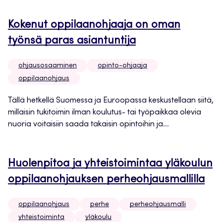
Kokenut oppilaanohjaaja on oman
työnsä paras asiantuntija
ohjausosaaminen
opinto-ohjaaja
oppilaanohjaus
Tällä hetkellä Suomessa ja Euroopassa keskustellaan siitä,
millaisin tukitoimin ilman koulutus- tai työpaikkaa olevia
nuoria voitaisiin saada takaisin opintoihin ja...
Huolenpitoa ja yhteistoimintaa yläkoulun
oppilaanohjauksen perheohjausmallilla
oppilaanohjaus
perhe
perheohjausmalli
yhteistoiminta
yläkoulu