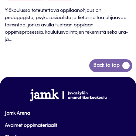
Yläkoulussa toteutettava oppilaanohjaus on
pedagogista, psykososiaalista ja tietosisältöä ohjaavaa
toimintaa, jonka avulla tuetaan oppilaan
oppimisprosessia, koulutusvalintojen tekemistä sekä ura-
ja...
Siirry
Back to top
takaisin
sivun
alkuun
www.jamk.fi
Jamk Arena
Avoimet oppimateriaalit