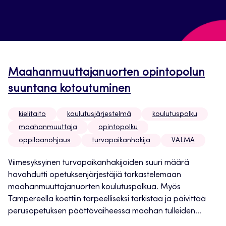
Maahanmuuttajanuorten opintopolun
suuntana kotoutuminen
kielitaito
koulutusjärjestelmä
koulutuspolku
maahanmuuttaja
opintopolku
oppilaanohjaus
turvapaikanhakija
VALMA
Viimesyksyinen turvapaikanhakijoiden suuri määrä
havahdutti opetuksenjärjestäjiä tarkastelemaan
maahanmuuttajanuorten koulutuspolkua. Myös
Tampereella koettiin tarpeelliseksi tarkistaa ja päivittää
perusopetuksen päättövaiheessa maahan tulleiden...