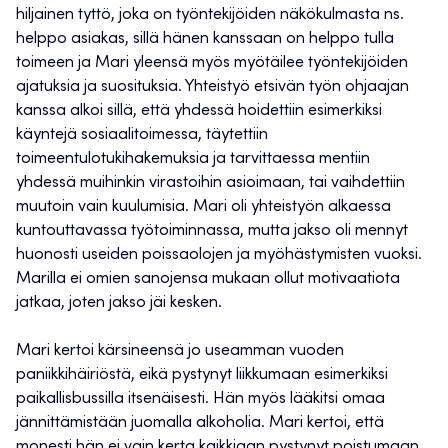
hiljainen tyttö, joka on työntekijöiden näkökulmasta ns.
helppo asiakas, sillä hänen kanssaan on helppo tulla
toimeen ja Mari yleensä myös myötäilee työntekijöiden
ajatuksia ja suosituksia. Yhteistyö etsivän työn ohjaajan
kanssa alkoi sillä, että yhdessä hoidettiin esimerkiksi
käyntejä sosiaalitoimessa, täytettiin
toimeentulotukihakemuksia ja tarvittaessa mentiin
yhdessä muihinkin virastoihin asioimaan, tai vaihdettiin
muutoin vain kuulumisia. Mari oli yhteistyön alkaessa
kuntouttavassa työtoiminnassa, mutta jakso oli mennyt
huonosti useiden poissaolojen ja myöhästymisten vuoksi.
Marilla ei omien sanojensa mukaan ollut motivaatiota
jatkaa, joten jakso jäi kesken.
Mari kertoi kärsineensä jo useamman vuoden
paniikkihäiriöstä, eikä pystynyt liikkumaan esimerkiksi
paikallisbussilla itsenäisesti. Hän myös lääkitsi omaa
jännittämistään juomalla alkoholia. Mari kertoi, että
monesti hän ei vain kerta kaikkiaan pystynyt poistumaan