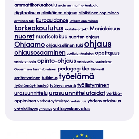
ammattikorkeakoulu
avoin ammattikorkeakoulu
digitaalisuus
elinikäinen ohjaus
elinikäinen oppiminen
Euroguidance
erityinen tuki
jatkuva oppiminen
korkeakoulutus
Monialaisuus
koulutusprojekti
nuoret
nuorisotakuu
nuorten ohjaus
ohjaus
Ohjaamo
ohjauksellinen tuki
ohjausosaaminen
opettajuus
opettajankoulutus
opinto-ohjaus
opinto-ohjaaja
opintopolku
oppiminen
pedagogiikka
Osaamisen tunnistaminen
Siirtymät
työelämä
syrjäytyminen
tutkimus
työllistyminen
työelämäyhteistyö
työhyvinvointi
urasuunnittelutaidot
urasuunnittelu
verkko-
oppiminen
yhdenvertaisuus
verkostoyhteistyö
vertaisuus
yrittäjyyskasvatus
yhteisöllisyys
yrittäjyys