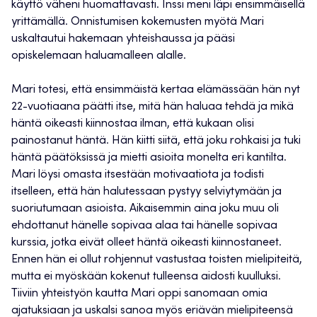
käyttö väheni huomattavasti. Inssi meni läpi ensimmäisellä
yrittämällä. Onnistumisen kokemusten myötä Mari
uskaltautui hakemaan yhteishaussa ja pääsi
opiskelemaan haluamalleen alalle.
Mari totesi, että ensimmäistä kertaa elämässään hän nyt
22-vuotiaana päätti itse, mitä hän haluaa tehdä ja mikä
häntä oikeasti kiinnostaa ilman, että kukaan olisi
painostanut häntä. Hän kiitti siitä, että joku rohkaisi ja tuki
häntä päätöksissä ja mietti asioita monelta eri kantilta.
Mari löysi omasta itsestään motivaatiota ja todisti
itselleen, että hän halutessaan pystyy selviytymään ja
suoriutumaan asioista. Aikaisemmin aina joku muu oli
ehdottanut hänelle sopivaa alaa tai hänelle sopivaa
kurssia, jotka eivät olleet häntä oikeasti kiinnostaneet.
Ennen hän ei ollut rohjennut vastustaa toisten mielipiteitä,
mutta ei myöskään kokenut tulleensa aidosti kuulluksi.
Tiiviin yhteistyön kautta Mari oppi sanomaan omia
ajatuksiaan ja uskalsi sanoa myös eriävän mielipiteensä