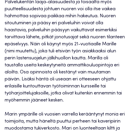
Palvelukentän laaja-alaisuudesta ja toisaalta myös
puutteellisuudesta johtuen nuoren voi olla itse vaikea
hahmottaa sopivaa paikkaa mihin hakeutua. Nuoren
sitoutuminen ja pääsy eri palveluihin voivat olla
haastavia, palveluihin pääsyyn vaikuttavat esimerkiksi
tarvittava lähete, pitkät jonotusajat sekä nuoren tilanteen
epäselvyys. Näin oli käynyt myös 21-vuotiaalle Marille
(nimi muutettu), joka tuli etsivän työn asiakkaaksi alun
perin lastensuojelun jälkihuollon kautta. Marilla oli
taustalla useita keskeytyneitä ammattikouluopintoja eri
aloilta. Osa opinnoista oli kestänyt vain muutaman
päivän. Lisäksi häntä oli useaan eri otteeseen ohjattu
erilaisille kuntouttavan työtoiminnan kursseille tai
työharjoittelujaksoille, jotka olivat kuitenkin ennemmin tai
myöhemmin jääneet kesken.
Marin ympärille oli vuosien varrella kerääntynyt monia eri
toimijoita, mutta häneltä puuttui perheen tai kaveripiirin
muodostama tukiverkosto. Mari on luonteeltaan kiltti ja