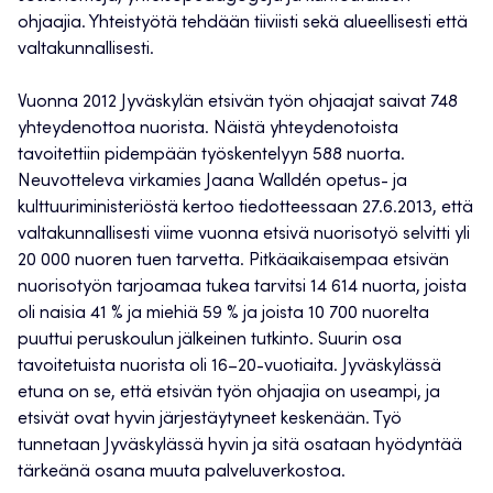
ohjaajia. Yhteistyötä tehdään tiiviisti sekä alueellisesti että
valtakunnallisesti.
Vuonna 2012 Jyväskylän etsivän työn ohjaajat saivat 748
yhteydenottoa nuorista. Näistä yhteydenotoista
tavoitettiin pidempään työskentelyyn 588 nuorta.
Neuvotteleva virkamies Jaana Walldén opetus- ja
kulttuuriministeriöstä kertoo tiedotteessaan 27.6.2013, että
valtakunnallisesti viime vuonna etsivä nuorisotyö selvitti yli
20 000 nuoren tuen tarvetta. Pitkäaikaisempaa etsivän
nuorisotyön tarjoamaa tukea tarvitsi 14 614 nuorta, joista
oli naisia 41 % ja miehiä 59 % ja joista 10 700 nuorelta
puuttui peruskoulun jälkeinen tutkinto. Suurin osa
tavoitetuista nuorista oli 16–20-vuotiaita. Jyväskylässä
etuna on se, että etsivän työn ohjaajia on useampi, ja
etsivät ovat hyvin järjestäytyneet keskenään. Työ
tunnetaan Jyväskylässä hyvin ja sitä osataan hyödyntää
tärkeänä osana muuta palveluverkostoa.