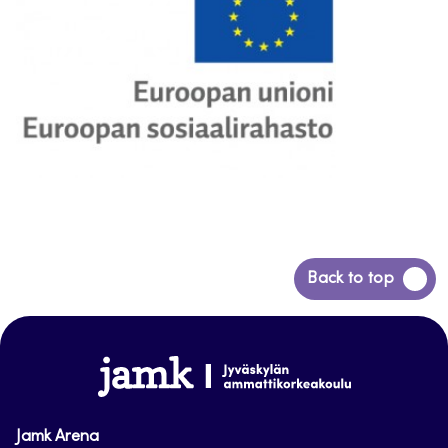
Siirry
Back to top
takaisin
sivun
alkuun
www.jamk.fi
Jamk Arena