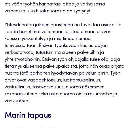
etsivään työhön kannattaisi ottaa jo varhaisessa
vaiheessa, kun huoli nuoresta on syntynyt.
Yhteydenoton jälkeen haasteena on tavoittaa asiakas ja
saada hänet motivoitumaan ja sitoutumaan etsivän
kanssa työskentelyyn ja miettimään omaa
tulevaisuuttaan. Etsivän työnkuvaan kuuluu paljon
verkostotyötä, tutustumista alueen palveluihin ja
yhteistyötahoihin. Etsivän työn ohjaajalla tulee olla laaja
tietämys alueensa palvelupaikoista, jotta hän osaa ohjata
nuorta tätä parhaiten hyödyttävän palvelun piiriin. Työn
arvot ovat vapaaehtoisuus, luottamuksellisuus,
vastuullisuus, tasa-arvoisuus, nuoren näkeminen
kokonaisuutena sekä usko nuoren omiin resursseihin ja
vahvuuksiin.
Marin tapaus