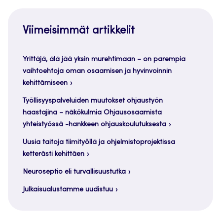
Viimeisimmät artikkelit
Yrittäjä, älä jää yksin murehtimaan – on parempia
vaihtoehtoja oman osaamisen ja hyvinvoinnin
kehittämiseen
Työllisyyspalveluiden muutokset ohjaustyön
haastajina – näkökulmia Ohjausosaamista
yhteistyössä -hankkeen ohjauskoulutuksesta
Uusia taitoja tiimityöllä ja ohjelmistoprojektissa
ketterästi kehittäen
Neuroseptio eli turvallisuustutka
Julkaisualustamme uudistuu