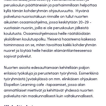
peruskoulun päättäneisiin ja parhaimmillaan helpottaa
kyllä tämän kohderyhmän ohjautuvuutta. Hyvänä
palveluna nuorisotakuun rinnalle on tullut nuorten
aikuisten osaamisohjelma, jossa keskitytään 20–29 -
vuotiaisiin nuoriin, joilla ei ole peruskoulun jälkeistä
koulutusta. Osaamisohjelmassa heille räätälöidään
yksilöllinen koulutuspolku. Yleisenä haasteena kaikessa
toiminnassa on se, miten tavoittaa kaikki kohderyhmän
nuoret ja löytää heille heidän elämäntilanteeseensa
sopivat palvelut.
Nuorten asioita edesauttamaan kehitellään paljon
erilaisia työkaluja ja perustetaan työryhmiä. Esimerkkinä
työryhmästä Jyväskylässä on mm. elinikäisen ohjauksen
Elopellon Learning cafe -tapaamiset, jossa alan
ammattilaiset miettivät ja kehittävät yhdessä nuorten
palveluita niin maakunnallisesti kuin valtakunnallisesti.