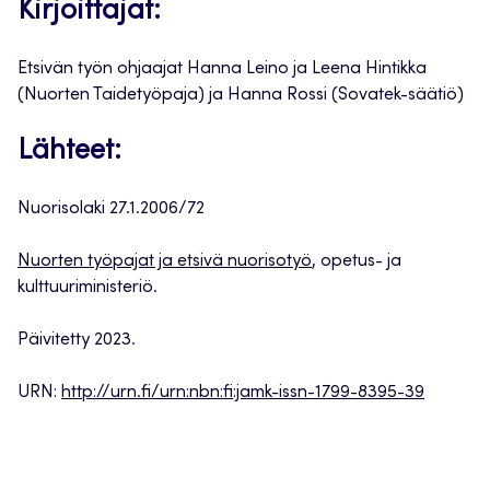
Kirjoittajat:
Etsivän työn ohjaajat Hanna Leino ja Leena Hintikka
(Nuorten Taidetyöpaja) ja Hanna Rossi (Sovatek-säätiö)
Lähteet:
Nuorisolaki 27.1.2006/72
Nuorten työpajat ja etsivä nuorisotyö
, opetus- ja
kulttuuriministeriö.
Päivitetty 2023.
URN:
http://urn.fi/urn:nbn:fi:jamk-issn-1799-8395-39