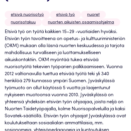
etsivä nuorisotyö
etsivä työ
nuoret
nuorisotakuu
nuorten aikuisten osaamisohjelma
Etsivä työ on työtä kaikkien 15–29 -vuotiaiden hyväksi.
Etsivän työn tavoitteena on opetus- ja kulttuuriministeriön
(OKM) mukaan olla läsnä nuorten keskuudessa ja tarjota
mahdollisuus turvalliseen ja luottamukselliseen
aikuiskontaktiin. OKM myöntää tukea etsivää
nuorisotyötä tekevien työparien palkkaamiseen. Vuonna
2012 valtionavulla tuettua etsivää työtä teki yli 340
henkilöä 279 kunnassa ympäri Suomen. Jyväskylässä
työmuoto on ollut käytössä 5 vuotta ja laajentunut
nykyiseen muotoonsa vuonna 2010. Jyväskylässä on
yhteensä yhdeksän etsivän työn ohjaajaa, joista neljä on
Nuorten Taidetyöpajalla, kolme Nuorisopalveluilla ja kaksi
Sovatek-säätiöllä. Etsivän työn ohjaajat Jyväskylässä ovat
koulutukseltaan sosiaalialan ammattilaisia, mm.
sosionomeja, yhteisöpedagogeja ja kuntoutuksen