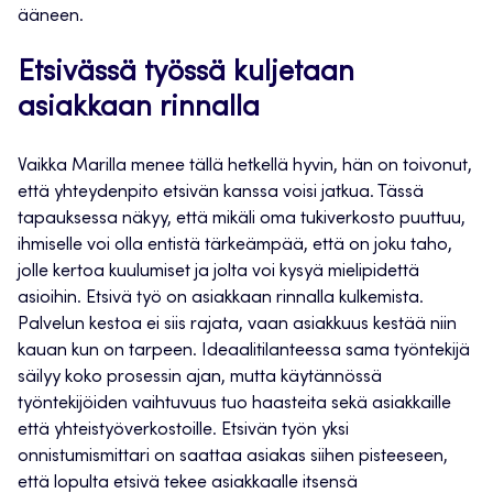
ääneen.
Etsivässä työssä kuljetaan
asiakkaan rinnalla
Vaikka Marilla menee tällä hetkellä hyvin, hän on toivonut,
että yhteydenpito etsivän kanssa voisi jatkua. Tässä
tapauksessa näkyy, että mikäli oma tukiverkosto puuttuu,
ihmiselle voi olla entistä tärkeämpää, että on joku taho,
jolle kertoa kuulumiset ja jolta voi kysyä mielipidettä
asioihin. Etsivä työ on asiakkaan rinnalla kulkemista.
Palvelun kestoa ei siis rajata, vaan asiakkuus kestää niin
kauan kun on tarpeen. Ideaalitilanteessa sama työntekijä
säilyy koko prosessin ajan, mutta käytännössä
työntekijöiden vaihtuvuus tuo haasteita sekä asiakkaille
että yhteistyöverkostoille. Etsivän työn yksi
onnistumismittari on saattaa asiakas siihen pisteeseen,
että lopulta etsivä tekee asiakkaalle itsensä