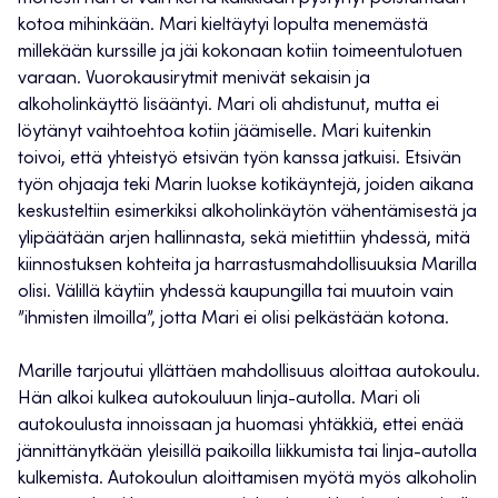
kotoa mihinkään. Mari kieltäytyi lopulta menemästä
millekään kurssille ja jäi kokonaan kotiin toimeentulotuen
varaan. Vuorokausirytmit menivät sekaisin ja
alkoholinkäyttö lisääntyi. Mari oli ahdistunut, mutta ei
löytänyt vaihtoehtoa kotiin jäämiselle. Mari kuitenkin
toivoi, että yhteistyö etsivän työn kanssa jatkuisi. Etsivän
työn ohjaaja teki Marin luokse kotikäyntejä, joiden aikana
keskusteltiin esimerkiksi alkoholinkäytön vähentämisestä ja
ylipäätään arjen hallinnasta, sekä mietittiin yhdessä, mitä
kiinnostuksen kohteita ja harrastusmahdollisuuksia Marilla
olisi. Välillä käytiin yhdessä kaupungilla tai muutoin vain
”ihmisten ilmoilla”, jotta Mari ei olisi pelkästään kotona.
Marille tarjoutui yllättäen mahdollisuus aloittaa autokoulu.
Hän alkoi kulkea autokouluun linja-autolla. Mari oli
autokoulusta innoissaan ja huomasi yhtäkkiä, ettei enää
jännittänytkään yleisillä paikoilla liikkumista tai linja-autolla
kulkemista. Autokoulun aloittamisen myötä myös alkoholin