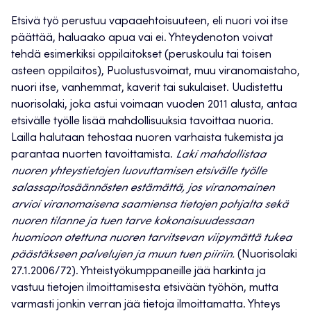
Etsivä työ perustuu vapaaehtoisuuteen, eli nuori voi itse
päättää, haluaako apua vai ei. Yhteydenoton voivat
tehdä esimerkiksi oppilaitokset (peruskoulu tai toisen
asteen oppilaitos), Puolustusvoimat, muu viranomaistaho,
nuori itse, vanhemmat, kaverit tai sukulaiset. Uudistettu
nuorisolaki, joka astui voimaan vuoden 2011 alusta, antaa
etsivälle työlle lisää mahdollisuuksia tavoittaa nuoria.
Lailla halutaan tehostaa nuoren varhaista tukemista ja
parantaa nuorten tavoittamista.
Laki mahdollistaa
nuoren yhteystietojen luovuttamisen etsivälle työlle
salassapitosäännösten estämättä, jos viranomainen
arvioi viranomaisena saamiensa tietojen pohjalta sekä
nuoren tilanne ja tuen tarve kokonaisuudessaan
huomioon otettuna nuoren tarvitsevan viipymättä tukea
päästäkseen palvelujen ja muun tuen piiriin.
(Nuorisolaki
27.1.2006/72). Yhteistyökumppaneille jää harkinta ja
vastuu tietojen ilmoittamisesta etsivään työhön, mutta
varmasti jonkin verran jää tietoja ilmoittamatta. Yhteys