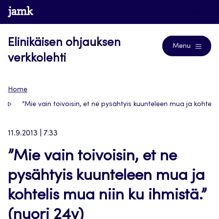
Siirry
www.jamk.fi
Journals
suoraan
sisältöön
Elinikäisen ohjauksen
Menu
verkkolehti
Home
”Mie vain toivoisin, et ne pysähtyis kuunteleen mua ja kohtelis
11.9.2013 | 7:33
”Mie vain toivoisin, et ne
pysähtyis kuunteleen mua ja
kohtelis mua niin ku ihmistä.”
(nuori 24v)