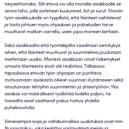
tarpeettomaksi. Silti etsivä voi olla monelle asiakkaalle se
ainoa taho, jolle soitetaan kuulumiset, ilot ja surut. Etsivän
työn asiakkuuksille on tyypillistä, että tilanteet vaihtelevat
ja tästä johtuen myös ohjauksen ja palveluiden tarve
muuttuvat matkan varrella, usein jopa moneen kertaan.
Sekä asiakkaalta että työntekijältä vaaditaan sietokykyä
siihen, että tilanteet muuttuvat ja suunnitelmia joudutaan
miettimään uusiksi. Monesti asiakkaan omat näkemykset
omasta tilanteesta eivät ole realistisia. Tällaisissa
tapauksissa etsivän työn ohjaajan on pyrittävä
motivoimaan asiakasta oikean suunnan löytämiseen sekä
sitoutumaan tehtyihin suunnitelmiin ja yhteistyöhön. Yksi
asiakas voi määrällisesti työllistää todella paljon, tai
toisaalta asiat saattavat joskus hoitua yhdellä
puhelinsoitolla.
Viimeisempiä isoja ja valtakunnallisia uudistuksia ovat mm.
Nuorisotakuu, joka keskittyy vastavalmistuneisiin ja