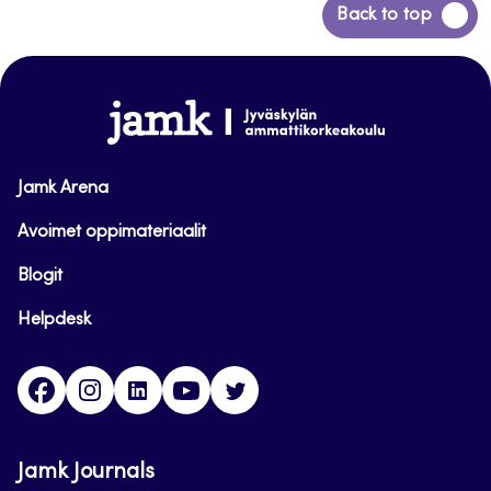
Siirry
Back to top
takaisin
sivun
alkuun
www.jamk.fi
Jamk Arena
Avoimet oppimateriaalit
Blogit
Helpdesk
Facebook
Instagram
LinkedIn
Youtube
Twitter
Jamk Journals