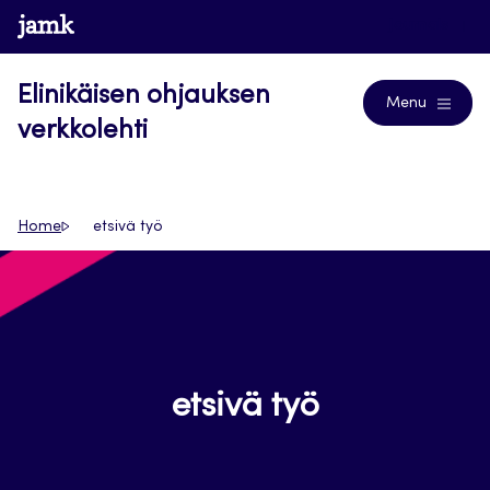
Siirry
www.jamk.fi
Journals
suoraan
sisältöön
Elinikäisen ohjauksen
Menu
verkkolehti
Home
etsivä työ
etsivä työ