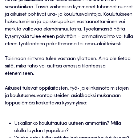
sesonkiaikaa. Tässä vaiheessa kymmenet tuhannet nuoret
ja aikuiset pohtivat ura- ja koulutusvalintoja. Koulutukseen
hakeutuminen ja opiskelupaikan vastaanottaminen voi
merkitä valtavaa elämänmuutosta. Työelämässä näitä
kysymyksiä tulee eteen päivittäin – ammatinvaihto voi tulla
eteen työtilanteen pakottamana tai oma-aloitteisesti.
Toisinaan siirtymä tulee vastaan yllättäen. Aina ole tietoa
siitä, mikä taho voi auttaa omassa tilanteessa
etenemiseen.
Aikuiset tulevat oppilaitosten, työ- ja elinkeinotoimistojen
ja koulutusneuvontapisteiden asiakkaaksi mukanaan
loppuelämää koskettavia kysymyksiä:
Uskallanko kouluttautua uuteen ammattiin? Millä
alalla löydän työpaikan?