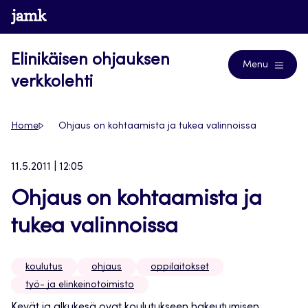
Siirry
www.jamk.fi
Journals
suoraan
sisältöön
Elinikäisen ohjauksen
Menu
verkkolehti
Home
Ohjaus on kohtaamista ja tukea valinnoissa
11.5.2011 | 12:05
Ohjaus on kohtaamista ja
tukea valinnoissa
koulutus
ohjaus
oppilaitokset
työ- ja elinkeinotoimisto
Kevät ja alkukesä ovat koulutukseen hakeutumisen