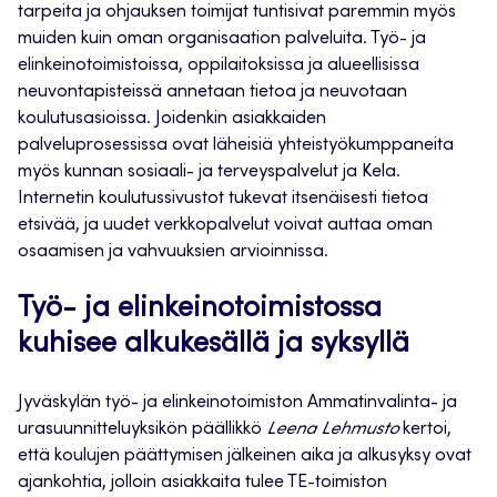
tarpeita ja ohjauksen toimijat tuntisivat paremmin myös
muiden kuin oman organisaation palveluita. Työ- ja
elinkeinotoimistoissa, oppilaitoksissa ja alueellisissa
neuvontapisteissä annetaan tietoa ja neuvotaan
koulutusasioissa. Joidenkin asiakkaiden
palveluprosessissa ovat läheisiä yhteistyökumppaneita
myös kunnan sosiaali- ja terveyspalvelut ja Kela.
Internetin koulutussivustot tukevat itsenäisesti tietoa
etsivää, ja uudet verkkopalvelut voivat auttaa oman
osaamisen ja vahvuuksien arvioinnissa.
Työ- ja elinkeinotoimistossa
kuhisee alkukesällä ja syksyllä
Jyväskylän työ- ja elinkeinotoimiston Ammatinvalinta- ja
urasuunnitteluyksikön päällikkö
Leena Lehmusto
kertoi,
että koulujen päättymisen jälkeinen aika ja alkusyksy ovat
ajankohtia, jolloin asiakkaita tulee TE-toimiston