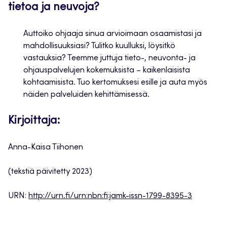
tietoa ja neuvoja?
Auttoiko ohjaaja sinua arvioimaan osaamistasi ja
mahdollisuuksiasi? Tulitko kuulluksi, löysitkö
vastauksia? Teemme juttuja tieto-, neuvonta- ja
ohjauspalvelujen kokemuksista – kaikenlaisista
kohtaamisista. Tuo kertomuksesi esille ja auta myös
näiden palveluiden kehittämisessä.
Kirjoittaja:
Anna-Kaisa Tiihonen
(tekstiä päivitetty 2023)
URN:
http://urn.fi/urn:nbn:fi:jamk-issn-1799-8395-3