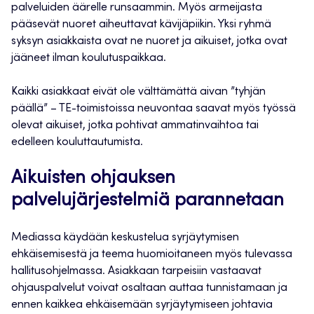
palveluiden äärelle runsaammin. Myös armeijasta
pääsevät nuoret aiheuttavat kävijäpiikin. Yksi ryhmä
syksyn asiakkaista ovat ne nuoret ja aikuiset, jotka ovat
jääneet ilman koulutuspaikkaa.
Kaikki asiakkaat eivät ole välttämättä aivan ”tyhjän
päällä” – TE-toimistoissa neuvontaa saavat myös työssä
olevat aikuiset, jotka pohtivat ammatinvaihtoa tai
edelleen kouluttautumista.
Aikuisten ohjauksen
palvelujärjestelmiä parannetaan
Mediassa käydään keskustelua syrjäytymisen
ehkäisemisestä ja teema huomioitaneen myös tulevassa
hallitusohjelmassa. Asiakkaan tarpeisiin vastaavat
ohjauspalvelut voivat osaltaan auttaa tunnistamaan ja
ennen kaikkea ehkäisemään syrjäytymiseen johtavia