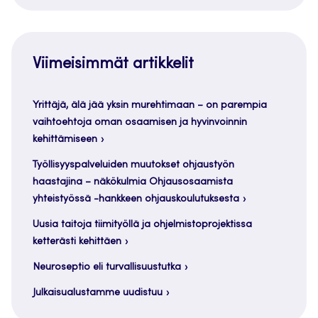
Viimeisimmät artikkelit
Yrittäjä, älä jää yksin murehtimaan – on parempia
vaihtoehtoja oman osaamisen ja hyvinvoinnin
kehittämiseen
Työllisyyspalveluiden muutokset ohjaustyön
haastajina – näkökulmia Ohjausosaamista
yhteistyössä -hankkeen ohjauskoulutuksesta
Uusia taitoja tiimityöllä ja ohjelmistoprojektissa
ketterästi kehittäen
Neuroseptio eli turvallisuustutka
Julkaisualustamme uudistuu