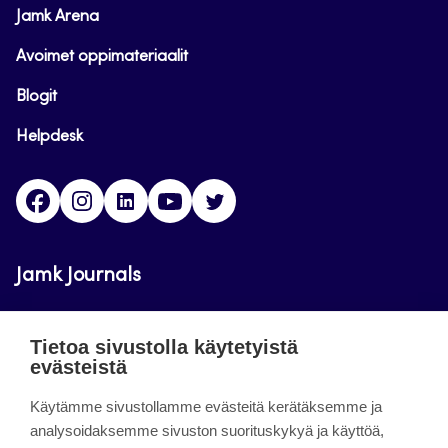
Jamk Arena
Avoimet oppimateriaalit
Blogit
Helpdesk
Facebook
Instagram
LinkedIn
Youtube
Twitter
Jamk Journals
Jamkin verkkolehdet ovat julkisia ja maksuttomasti
Tietoa sivustolla käytetyistä
luettavissa. Verkkolehtien tarkoituksena on tukea
evästeistä
opetusta sekä tutkimus-, kehitys- ja
innovaatiotoimintaa.
Käytämme sivustollamme evästeitä kerätäksemme ja
analysoidaksemme sivuston suorituskykyä ja käyttöä,