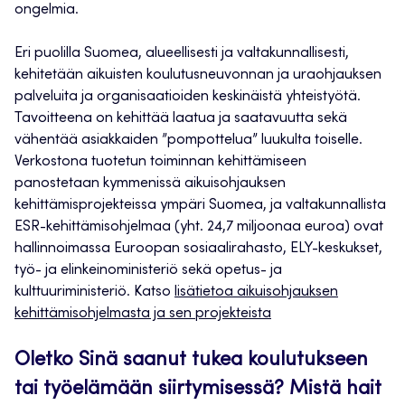
ongelmia.
Eri puolilla Suomea, alueellisesti ja valtakunnallisesti,
kehitetään aikuisten koulutusneuvonnan ja uraohjauksen
palveluita ja organisaatioiden keskinäistä yhteistyötä.
Tavoitteena on kehittää laatua ja saatavuutta sekä
vähentää asiakkaiden ”pompottelua” luukulta toiselle.
Verkostona tuotetun toiminnan kehittämiseen
panostetaan kymmenissä aikuisohjauksen
kehittämisprojekteissa ympäri Suomea, ja valtakunnallista
ESR-kehittämisohjelmaa (yht. 24,7 miljoonaa euroa) ovat
hallinnoimassa Euroopan sosiaalirahasto, ELY-keskukset,
työ- ja elinkeinoministeriö sekä opetus- ja
kulttuuriministeriö. Katso
lisätietoa aikuisohjauksen
kehittämisohjelmasta ja sen projekteista
Oletko Sinä saanut tukea koulutukseen
tai työelämään siirtymisessä? Mistä hait