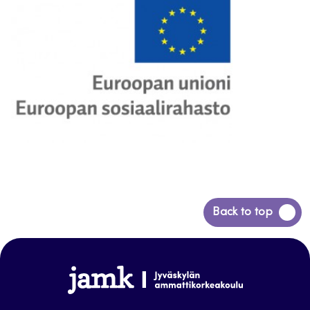
Siirry
Back to top
takaisin
sivun
alkuun
www.jamk.fi