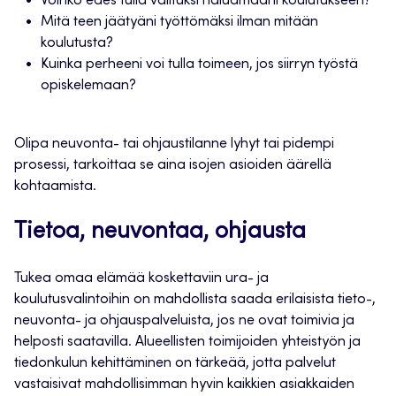
Voinko edes tulla valituksi haluamaani koulutukseen?
Mitä teen jäätyäni työttömäksi ilman mitään
koulutusta?
Kuinka perheeni voi tulla toimeen, jos siirryn työstä
opiskelemaan?
Olipa neuvonta- tai ohjaustilanne lyhyt tai pidempi
prosessi, tarkoittaa se aina isojen asioiden äärellä
kohtaamista.
Tietoa, neuvontaa, ohjausta
Tukea omaa elämää koskettaviin ura- ja
koulutusvalintoihin on mahdollista saada erilaisista tieto-,
neuvonta- ja ohjauspalveluista, jos ne ovat toimivia ja
helposti saatavilla. Alueellisten toimijoiden yhteistyön ja
tiedonkulun kehittäminen on tärkeää, jotta palvelut
vastaisivat mahdollisimman hyvin kaikkien asiakkaiden