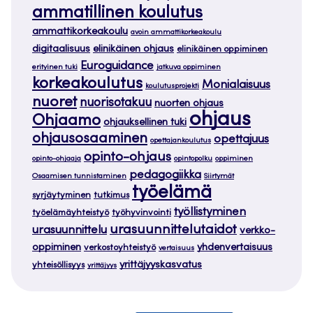
ammatillinen koulutus
ammattikorkeakoulu
avoin ammattikorkeakoulu
digitaalisuus
elinikäinen ohjaus
elinikäinen oppiminen
Euroguidance
erityinen tuki
jatkuva oppiminen
korkeakoulutus
Monialaisuus
koulutusprojekti
nuoret
nuorisotakuu
nuorten ohjaus
ohjaus
Ohjaamo
ohjauksellinen tuki
ohjausosaaminen
opettajuus
opettajankoulutus
opinto-ohjaus
opinto-ohjaaja
opintopolku
oppiminen
pedagogiikka
Osaamisen tunnistaminen
Siirtymät
työelämä
syrjäytyminen
tutkimus
työllistyminen
työelämäyhteistyö
työhyvinvointi
urasuunnittelutaidot
urasuunnittelu
verkko-
oppiminen
yhdenvertaisuus
verkostoyhteistyö
vertaisuus
yrittäjyyskasvatus
yhteisöllisyys
yrittäjyys