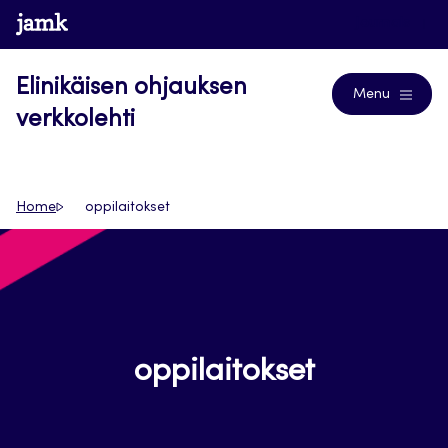
Siirry
www.jamk.fi
Journals
suoraan
sisältöön
Elinikäisen ohjauksen
Menu
verkkolehti
Home
oppilaitokset
oppilaitokset