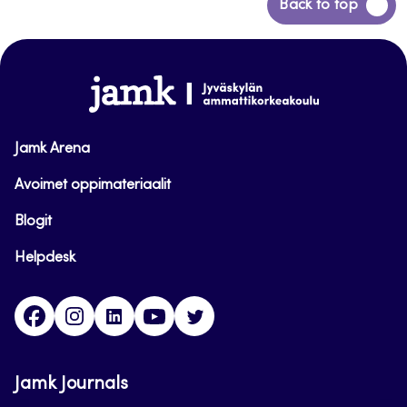
Siirry
Back to top
takaisin
sivun
alkuun
www.jamk.fi
Jamk Arena
Avoimet oppimateriaalit
Blogit
Helpdesk
Facebook
Instagram
LinkedIn
Youtube
Twitter
Jamk Journals