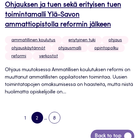
Ohjauksen ja tuen sekä erityisen tuen
toimintamalli Ylä-Savon
ammattiopistolla reformin jälkeen
ammatillinen koulutus
eriytyinen tuki
ohjaus
ohjauskäytännöt
ohjausmalli
opintopolku
reformi
verkostot
Ohjaus muutoksessa Ammatillisen koulutuksen reformi on
muuttanut ammatillisten oppilaitosten toimintaa. Uusien
toimintatapojen omaksumisessa on haasteita, mutta niistä
huolimatta opiskelijoille on...
1
2
…
8
PREVIOUS
PAGE
PAGE
PAGE
NEXT
PAGE
PAGE
Siirry
Back to top