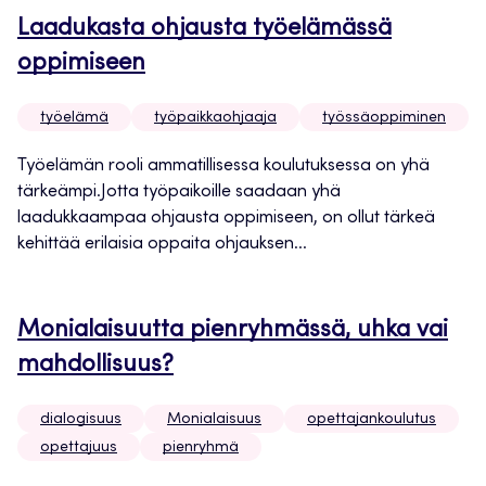
Laadukasta ohjausta työelämässä
oppimiseen
työelämä
työpaikkaohjaaja
työssäoppiminen
Työelämän rooli ammatillisessa koulutuksessa on yhä
tärkeämpi.Jotta työpaikoille saadaan yhä
laadukkaampaa ohjausta oppimiseen, on ollut tärkeä
kehittää erilaisia oppaita ohjauksen...
Monialaisuutta pienryhmässä, uhka vai
mahdollisuus?
dialogisuus
Monialaisuus
opettajankoulutus
opettajuus
pienryhmä