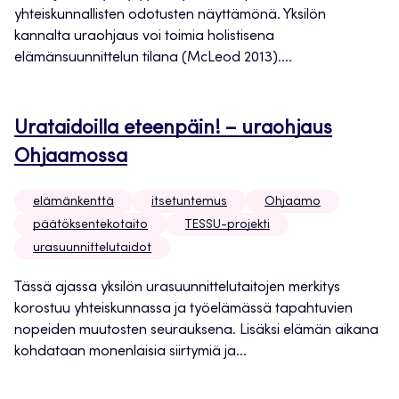
yhteiskunnallisten odotusten näyttämönä. Yksilön
kannalta uraohjaus voi toimia holistisena
elämänsuunnittelun tilana (McLeod 2013)....
Urataidoilla eteenpäin! – uraohjaus
Ohjaamossa
elämänkenttä
itsetuntemus
Ohjaamo
päätöksentekotaito
TESSU-projekti
urasuunnittelutaidot
Tässä ajassa yksilön urasuunnittelutaitojen merkitys
korostuu yhteiskunnassa ja työelämässä tapahtuvien
nopeiden muutosten seurauksena. Lisäksi elämän aikana
kohdataan monenlaisia siirtymiä ja...