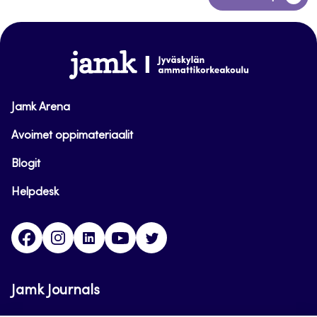
takaisin
sivun
alkuun
www.jamk.fi
Jamk Arena
Avoimet oppimateriaalit
Blogit
Helpdesk
Facebook
Instagram
LinkedIn
Youtube
Twitter
Jamk Journals