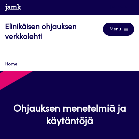
Siirry
www.jamk.fi
Journals
suoraan
sisältöön
Elinikäisen ohjauksen
Menu
verkkolehti
Home
Ohjauksen menetelmiä ja
käytäntöjä