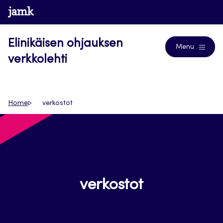
Siirry
www.jamk.fi
Journals
suoraan
sisältöön
Elinikäisen ohjauksen
Menu
verkkolehti
Home
verkostot
verkostot