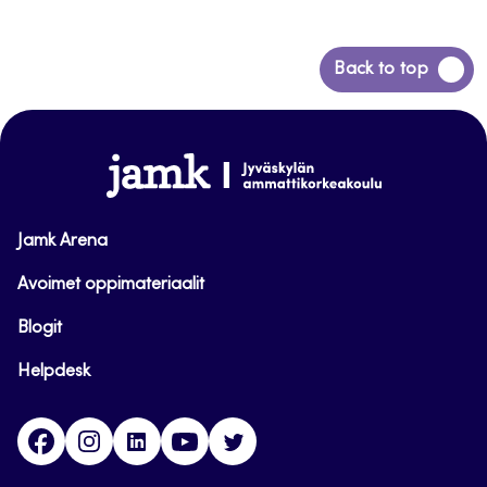
Siirry
Back to top
takaisin
sivun
alkuun
www.jamk.fi
Jamk Arena
Avoimet oppimateriaalit
Blogit
Helpdesk
Facebook
Instagram
LinkedIn
Youtube
Twitter