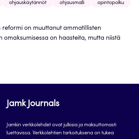
ohjauskäytännöt
ohjausmalli
opintopolku
 reformi on muuttanut ammatillisten
en omaksumisessa on haasteita, mutta niistä
Jamk Journals
Jamkin verkkolehdet ovat julkisia ja maksuttomasti
luettavissa. Verkkolehtien tarkoituksena on tukea