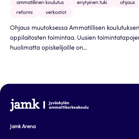
ammatillinen koulutus
eriytyinen tuki
ohjaus
reformi
verkostot
Ohjaus muutoksessa Ammatillisen koulutuksen
oppilaitosten toimintaa. Uusien toimintatapoj
huolimatta opiskelijoille on...
www.jamk.fi
Jamk Arena