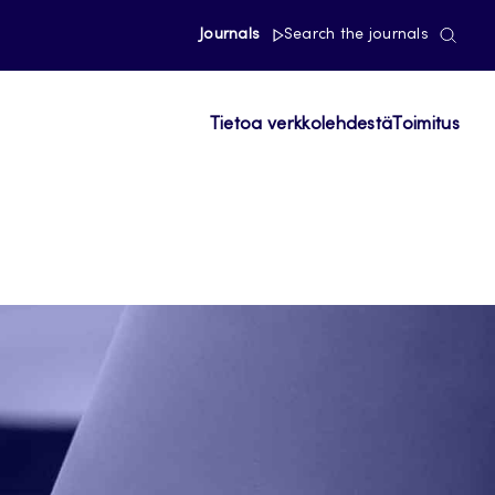
Journals
Search the journals
Tietoa verkkolehdestä
Toimitus