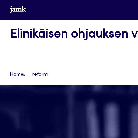
Siirry
www.jamk.fi
suoraan
sisältöön
Elinikäisen ohjauksen v
Home
reformi