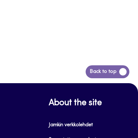
Siirry
Back to top
takaisin
sivun
alkuun
About the site
Jamkin verkkolehdet