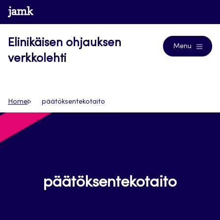
Siirry
www.jamk.fi
Journals
suoraan
sisältöön
Elinikäisen ohjauksen
Menu
verkkolehti
Home
päätöksentekotaito
päätöksentekotaito