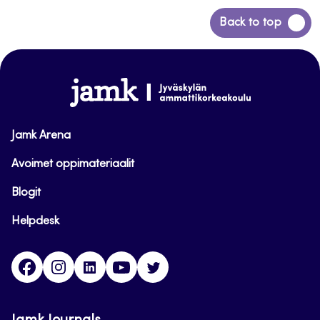
Siirry
Back to top
takaisin
sivun
alkuun
www.jamk.fi
Jamk Arena
Avoimet oppimateriaalit
Blogit
Helpdesk
Facebook
Instagram
LinkedIn
Youtube
Twitter