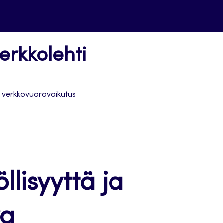
erkkolehti
va verkkovuorovaikutus
llisyyttä ja
va