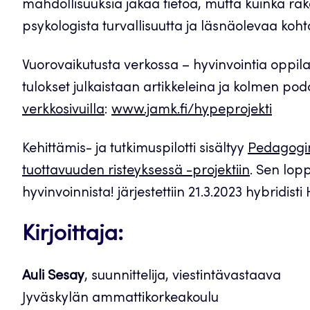
mahdollisuuksia jakaa tietoa, mutta kuinka ra
psykologista turvallisuutta ja läsnäolevaa koh
Vuorovaikutusta verkossa – hyvinvointia oppila
tulokset julkaistaan artikkeleina ja kolmen p
verkkosivuilla
:
www.jamk.fi/hypeprojekti
Kehittämis- ja tutkimuspilotti sisältyy
Pedagogin
tuottavuuden risteyksessä -projektiin
. Sen lo
hyvinvoinnista! järjestettiin 21.3.2023 hybridi
Kirjoittaja:
Auli Sesay
, suunnittelija, viestintävastaava
Jyväskylän ammattikorkeakoulu