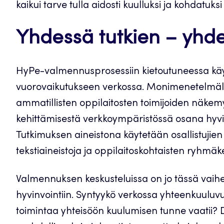
kaikui tarve tulla aidosti kuulluksi ja kohdatuksi
Yhdessä tutkien – yhd
HyPe-valmennusprosessiin kietoutuneessa käyt
vuorovaikutukseen verkossa. Monimenetelmälli
ammatillisten oppilaitosten toimijoiden näkemy
kehittämisestä verkkoympäristössä osana hyvinv
Tutkimuksen aineistona käytetään osallistujie
tekstiaineistoja ja oppilaitoskohtaisten ryhmäke
Valmennuksen keskusteluissa on jo tässä vaihee
hyvinvointiin. Syntyykö verkossa yhteenkuuluvuu
toimintaa yhteisöön kuulumisen tunne vaatii? D