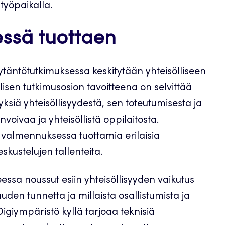
 työpaikalla.
essä tuottaen
äntötutkimuksessa keskitytään yhteisölliseen
sen tutkimusosion tavoitteena on selvittää
ksiä yhteisöllisyydestä, sen toteutumisesta ja
oivaa ja yhteisöllistä oppilaitosta.
n valmennuksessa tuottamia erilaisia
skustelujen tallenteita.
ssa noussut esiin yhteisöllisyyden vaikutus
den tunnetta ja millaista osallistumista ja
igiympäristö kyllä tarjoaa teknisiä