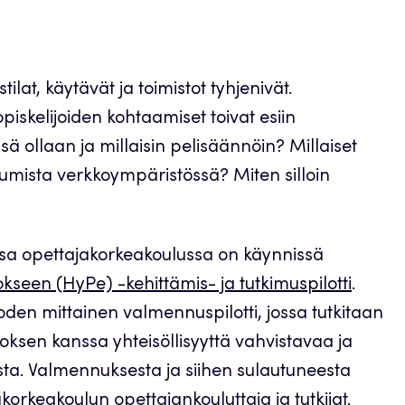
at, käytävät ja toimistot tyhjenivät.
opiskelijoiden kohtaamiset toivat esiin
ä ollaan ja millaisin pelisäännöin? Millaiset
ntumista verkkoympäristössä? Miten silloin
sa opettajakorkeakoulussa on käynnissä
kseen (HyPe) -kehittämis- ja tutkimuspilotti
.
oden mittainen valmennuspilotti, jossa tutkitaan
oksen kanssa yhteisöllisyyttä vahvistavaa ja
ta. Valmennuksesta ja siihen sulautuneesta
orkeakoulun opettajankouluttaja ja tutkijat.