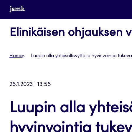
Siirry
www.jamk.fi
suoraan
sisältöön
Elinikäisen ohjauksen v
Home
Luupin alla yhteisöllisyyttä ja hyvinvointia tuke
25.1.2023 | 13:55
Luupin alla yhteisö
hyvinvointia tuke