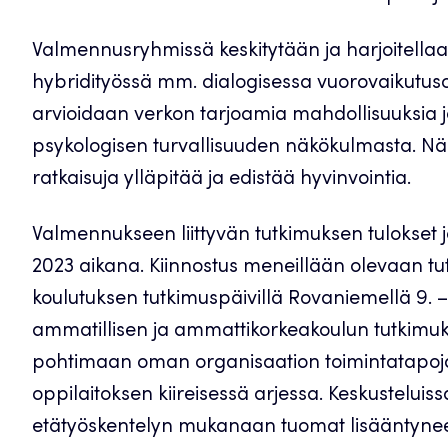
Valmennusryhmissä keskitytään ja harjoitellaa
hybridityössä mm. dialogisessa vuorovaikutusos
arvioidaan verkon tarjoamia mahdollisuuksia j
psykologisen turvallisuuden näkökulmasta. N
ratkaisuja ylläpitää ja edistää hyvinvointia.
Valmennukseen liittyvän tutkimuksen tulokset 
2023 aikana. Kiinnostus meneillään olevaan tu
koulutuksen tutkimuspäivillä Rovaniemellä 9. – 
ammatillisen ja ammattikorkeakoulun tutkimuks
pohtimaan oman organisaation toimintatapoja 
oppilaitoksen kiireisessä arjessa. Keskusteluiss
etätyöskentelyn mukanaan tuomat lisääntyneet 