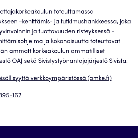
opettajakorkeakoulun toteuttamassa
okseen -kehittämis- ja tutkimushankkeessa, joka
vinvoinnin ja tuottavuuden risteyksessä -
hittämisohjelma ja kokonaisuutta toteuttavat
län ammattikorkeakoulun ammatilliset
tö OAJ sekä Sivistystyönantajajärjestö Sivista.
isöllisyyttä verkkoympäristössä (amke.fi)
8395-162