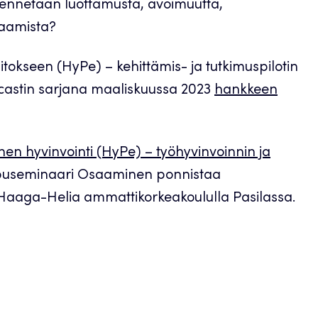
kennetaan luottamusta, avoimuutta,
taamista?
itokseen (HyPe) – kehittämis- ja tutkimuspilotin
odcastin sarjana maaliskuussa 2023
hankkeen
en hyvinvointi (HyPe) – työhyvinvoinnin ja
ppuseminaari Osaaminen ponnistaa
sti Haaga-Helia ammattikorkeakoululla Pasilassa.