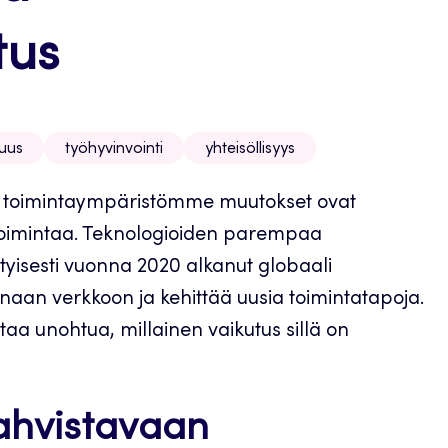
tus
suus
työhyvinvointi
yhteisöllisyys
a toimintaympäristömme muutokset ovat
n toimintaa. Teknologioiden parempaa
rityisesti vuonna 2020 alkanut globaali
naan verkkoon ja kehittää uusia toimintatapoja.
taa unohtua, millainen vaikutus sillä on
vahvistavaan