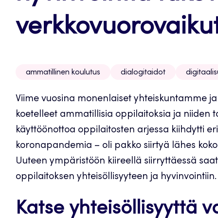
verkkovuorovaiku
ammatillinen koulutus
dialogitaidot
digitaali
Viime vuosina monenlaiset yhteiskuntamme j
koetelleet ammatillisia oppilaitoksia ja niide
käyttöönottoa oppilaitosten arjessa kiihdytti e
koronapandemia – oli pakko siirtyä lähes koko
Uuteen ympäristöön kiireellä siirryttäessä saat
oppilaitoksen yhteisöllisyyteen ja hyvinvointiin.
Katse yhteisöllisyyttä 