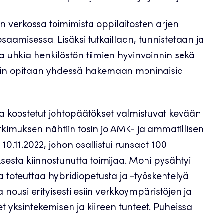
n verkossa toimimista oppilaitosten arjen
aamisessa. Lisäksi tutkaillaan, tunnistetaan ja
a uhkia henkilöstön tiimien hyvinvoinnin sekä
äin opitaan yhdessä hakemaan moninaisia
ja koostetut johtopäätökset valmistuvat kevään
tkimuksen nähtiin tosin jo AMK- ja ammatillisen
10.11.2022, johon osallistui runsaat 100
esta kiinnostunutta toimijaa. Moni pysähtyi
toteuttaa hybridiopetusta ja -työskentelyä
a nousi erityisesti esiin verkkoympäristöjen ja
yksintekemisen ja kiireen tunteet. Puheissa