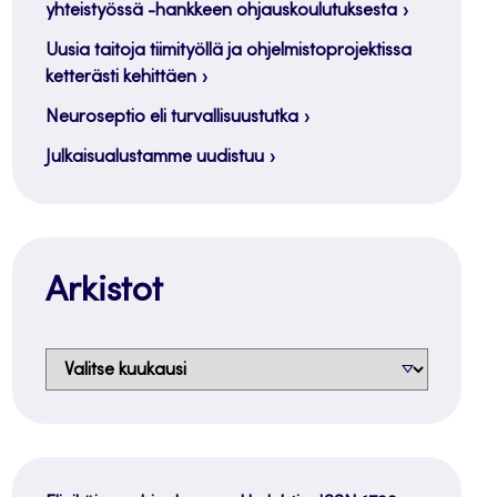
yhteistyössä -hankkeen ohjauskoulutuksesta
Uusia taitoja tiimityöllä ja ohjelmistoprojektissa
ketterästi kehittäen
Neuroseptio eli turvallisuustutka
Julkaisualustamme uudistuu
Arkistot
Arkistot