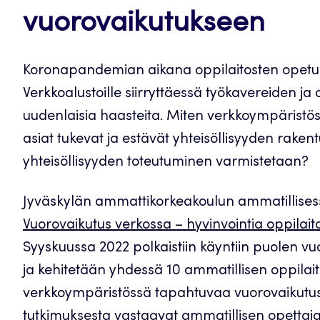
vuorovaikutukseen
Koronapandemian aikana oppilaitosten opetustil
Verkkoalustoille siirryttäessä työkavereiden ja 
uudenlaisia haasteita. Miten verkkoympäristöss
asiat tukevat ja estävät yhteisöllisyyden rake
yhteisöllisyyden toteutuminen varmistetaan?
Jyväskylän ammattikorkeakoulun ammatillises
Vuorovaikutus verkossa – hyvinvointia oppilaito
Syyskuussa 2022 polkaistiin käyntiin puolen vu
ja kehitetään yhdessä 10 ammatillisen oppilait
verkkoympäristössä tapahtuvaa vuorovaikutus
tutkimuksesta vastaavat ammatillisen opettajak