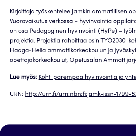
Kirjoittaja työskentelee Jamkin ammatillisen 
Vuorovaikutus verkossa – hyvinvointia oppilait
on osa Pedagoginen hyvinvointi (HyPe) – työhy
projektia. Projektia rahoittaa osin TYÖ2030-ke
Haaga-Helia ammattikorkeakoulun ja Jyväsky
opettajakorkeakoulut, Opetusalan Ammattijärjes
Lue myös:
Kohti parempaa hyvinvointia ja yhte
URN:
http://urn.fi/urn:nbn:fi:jamk-issn-1799-