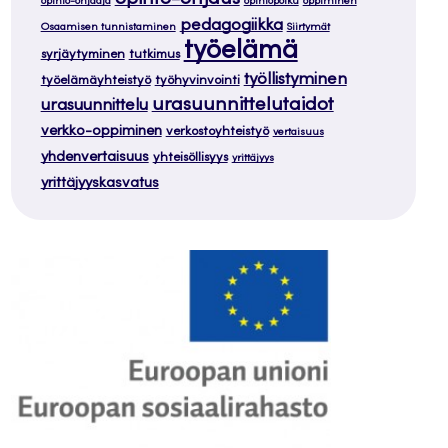
opinto-ohjaaja
opintopolku
oppiminen
pedagogiikka
Osaamisen tunnistaminen
Siirtymät
työelämä
syrjäytyminen
tutkimus
työllistyminen
työelämäyhteistyö
työhyvinvointi
urasuunnittelutaidot
urasuunnittelu
verkko-oppiminen
verkostoyhteistyö
vertaisuus
yhdenvertaisuus
yhteisöllisyys
yrittäjyys
yrittäjyyskasvatus