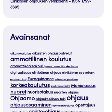
Elinikäisen ohjauksen verkkolehti – ISSN 1799-
8395
Avainsanat
aikuisten ohjauspalvelut
aikuiskoulutus
ammatillinen koulutus
ammattikorkeakoulu
avoin ammattikorkeakoulu
digitaalisuus
elinikäinen ohjaus
elinikäinen oppiminen
Euroguidance
erityinen tuki
jatkuva oppiminen
korkeakoulutus
Monialaisuus
koulutusprojekti
nuoret
nuorisotakuu
nuorten ohjaus
ohjaus
Ohjaamo
ohjauksellinen tuki
ohjausosaaminen
opettajuus
opettajankoulutus
opinto-ohjaus