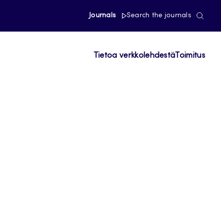
Journals
Search the journals
Tietoa verkkolehdestä
Toimitus