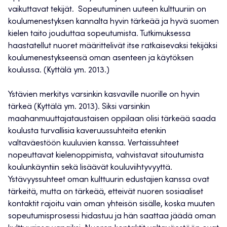
vaikuttavat tekijät. Sopeutuminen uuteen kulttuuriin on
koulumenestyksen kannalta hyvin tärkeää ja hyvä suomen
kielen taito jouduttaa sopeutumista. Tutkimuksessa
haastatellut nuoret määrittelivät itse ratkaisevaksi tekijäksi
koulumenestykseensä oman asenteen ja käytöksen
koulussa. (Kyttälä ym. 2013.)
Ystävien merkitys varsinkin kasvaville nuorille on hyvin
tärkeä (Kyttälä ym. 2013). Siksi varsinkin
maahanmuuttajataustaisen oppilaan olisi tärkeää saada
koulusta turvallisia kaveruussuhteita etenkin
valtaväestöön kuuluvien kanssa. Vertaissuhteet
nopeuttavat kielenoppimista, vahvistavat sitoutumista
koulunkäyntiin sekä lisäävät kouluviihtyvyyttä.
Ystävyyssuhteet oman kulttuurin edustajien kanssa ovat
tärkeitä, mutta on tärkeää, etteivät nuoren sosiaaliset
kontaktit rajoitu vain oman yhteisön sisälle, koska muuten
sopeutumisprosessi hidastuu ja hän saattaa jäädä oman