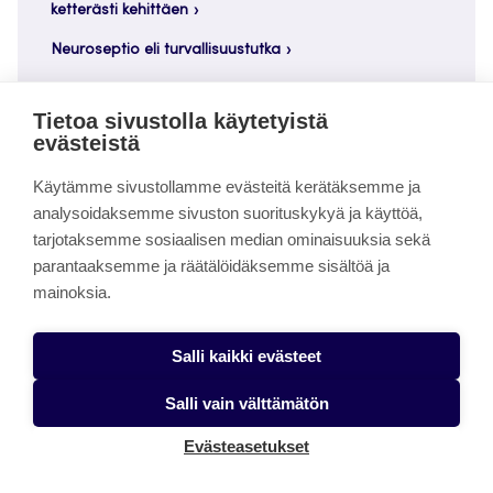
ketterästi kehittäen
Neuroseptio eli turvallisuustutka
Julkaisualustamme uudistuu
Tietoa sivustolla käytetyistä
evästeistä
Käytämme sivustollamme evästeitä kerätäksemme ja
analysoidaksemme sivuston suorituskykyä ja käyttöä,
Arkistot
tarjotaksemme sosiaalisen median ominaisuuksia sekä
parantaaksemme ja räätälöidäksemme sisältöä ja
Arkistot
mainoksia.
Salli kaikki evästeet
Salli vain välttämätön
Elinikäisen ohjauksen verkkolehti – ISSN 1799-8395
Evästeasetukset