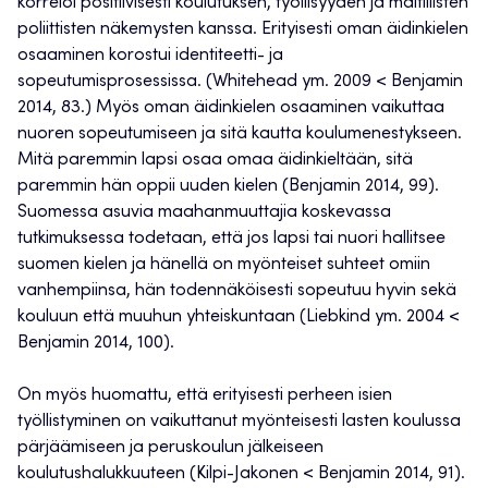
korreloi positiivisesti koulutuksen, työllisyyden ja maltillisten
poliittisten näkemysten kanssa. Erityisesti oman äidinkielen
osaaminen korostui identiteetti- ja
sopeutumisprosessissa. (Whitehead ym. 2009 < Benjamin
2014, 83.) Myös oman äidinkielen osaaminen vaikuttaa
nuoren sopeutumiseen ja sitä kautta koulumenestykseen.
Mitä paremmin lapsi osaa omaa äidinkieltään, sitä
paremmin hän oppii uuden kielen (Benjamin 2014, 99).
Suomessa asuvia maahanmuuttajia koskevassa
tutkimuksessa todetaan, että jos lapsi tai nuori hallitsee
suomen kielen ja hänellä on myönteiset suhteet omiin
vanhempiinsa, hän todennäköisesti sopeutuu hyvin sekä
kouluun että muuhun yhteiskuntaan (Liebkind ym. 2004 <
Benjamin 2014, 100).
On myös huomattu, että erityisesti perheen isien
työllistyminen on vaikuttanut myönteisesti lasten koulussa
pärjäämiseen ja peruskoulun jälkeiseen
koulutushalukkuuteen (Kilpi-Jakonen < Benjamin 2014, 91).