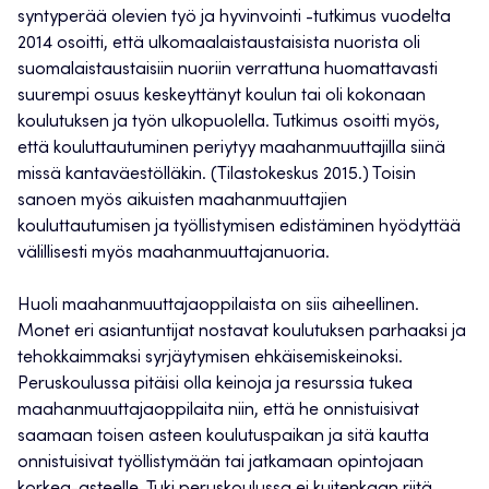
syntyperää olevien työ ja hyvinvointi -tutkimus vuodelta
2014 osoitti, että ulkomaalaistaustaisista nuorista oli
suomalaistaustaisiin nuoriin verrattuna huomattavasti
suurempi osuus keskeyttänyt koulun tai oli kokonaan
koulutuksen ja työn ulkopuolella. Tutkimus osoitti myös,
että kouluttautuminen periytyy maahanmuuttajilla siinä
missä kantaväestölläkin. (Tilastokeskus 2015.) Toisin
sanoen myös aikuisten maahanmuuttajien
kouluttautumisen ja työllistymisen edistäminen hyödyttää
välillisesti myös maahanmuuttajanuoria.
Huoli maahanmuuttajaoppilaista on siis aiheellinen.
Monet eri asiantuntijat nostavat koulutuksen parhaaksi ja
tehokkaimmaksi syrjäytymisen ehkäisemiskeinoksi.
Peruskoulussa pitäisi olla keinoja ja resurssia tukea
maahanmuuttajaoppilaita niin, että he onnistuisivat
saamaan toisen asteen koulutuspaikan ja sitä kautta
onnistuisivat työllistymään tai jatkamaan opintojaan