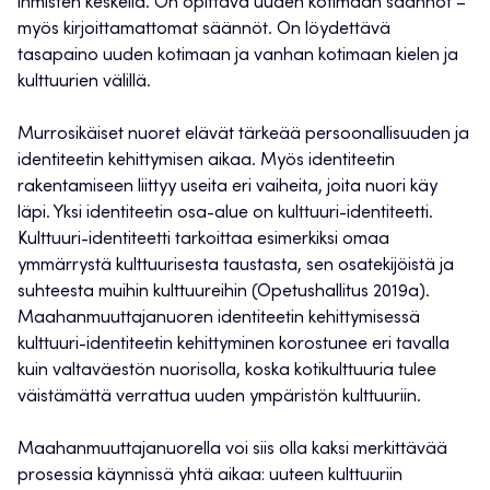
ihmisten keskellä. On opittava uuden kotimaan säännöt –
myös kirjoittamattomat säännöt. On löydettävä
tasapaino uuden kotimaan ja vanhan kotimaan kielen ja
kulttuurien välillä.
Murrosikäiset nuoret elävät tärkeää persoonallisuuden ja
identiteetin kehittymisen aikaa. Myös identiteetin
rakentamiseen liittyy useita eri vaiheita, joita nuori käy
läpi. Yksi identiteetin osa-alue on kulttuuri-identiteetti.
Kulttuuri-identiteetti tarkoittaa esimerkiksi omaa
ymmärrystä kulttuurisesta taustasta, sen osatekijöistä ja
suhteesta muihin kulttuureihin (Opetushallitus 2019a).
Maahanmuuttajanuoren identiteetin kehittymisessä
kulttuuri-identiteetin kehittyminen korostunee eri tavalla
kuin valtaväestön nuorisolla, koska kotikulttuuria tulee
väistämättä verrattua uuden ympäristön kulttuuriin.
Maahanmuuttajanuorella voi siis olla kaksi merkittävää
prosessia käynnissä yhtä aikaa: uuteen kulttuuriin