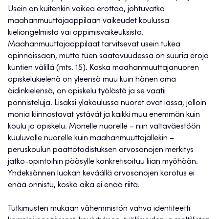
Usein on kuitenkin vaikea erottaa, johtuvatko
maahanmuuttajaoppilaan vaikeudet koulussa
kieliongelmista vai oppimisvaikeuksista.
Maahanmuuttajaoppilaat tarvitsevat usein tukea
opinnoissaan, mutta tuen saatavuudessa on suuria eroja
kuntien välillä (mts. 15). Koska maahanmuuttajanuoren
opiskelukielenä on yleensä muu kuin hänen oma
äidinkielensä, on opiskelu työlästä ja se vaatii
ponnisteluja. Lisäksi yläkoulussa nuoret ovat iässä, jolloin
monia kiinnostavat ystävät ja kaikki muu enemmän kuin
koulu ja opiskelu. Monelle nuorelle – niin valtaväestöön
kuuluvalle nuorelle kuin maahanmuuttajallekin –
peruskoulun päättötodistuksen arvosanojen merkitys
jatko-opintoihin pääsylle konkretisoituu liian myöhään.
Yhdeksännen luokan keväällä arvosanojen korotus ei
enää onnistu, koska aika ei enää riitä.
Tutkimusten mukaan vähemmistön vahva identiteetti