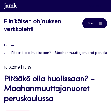
Siirry
www.jamk.fi
Journals
suoraan
sisältöön
Elinikäisen ohjauksen
Menu
verkkolehti
Home
Pitääkö olla huolissaan? – Maahanmuuttajanuoret peruskou
10.6.2019 | 13:29
Pitääkö olla huolissaan? –
Maahanmuuttajanuoret
peruskoulussa