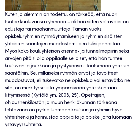
Kuten jo aiemmin on todettu, on tärkeää, että nuori
tuntee kuuluvansa ryhmään – oli hän sitten valtaväestön
edustaja tai maahanmuuttaja. Tämän vuoksi
opiskeluryhmien ryhmäyttämiseen ja ryhmien sisäisten
yhteisten sääntöjen muodostamiseen tulisi panostaa.
Myös koko kouluyhteisön asenne- ja tunneilmapiirin sekä
arvojen pitäisi olla oppilaalle sellaiset, että hän tuntee
kuuluvansa joukkoon ja pystyvänsä sitoutumaan yhteisiin
sääntöihin. Se, millaiseksi ryhmän arvot ja tavoitteet
muodostuvat, eli tukevatko ne opiskelua vai estävätkö ne
sitä, on merkityksellistä ympäröivään yhteiskuntaan
liittymisessä (Kyttälä ym. 2003, 25). Opettajien,
ohjaushenkilöstön ja muun henkilökunnan tärkeänä
tehtävänä on pyrkiä luomaan kouluun ja ryhmiin hyvä
yhteishenki ja kannustaa oppilaita ja opiskelijoita luomaan
ystävyyssuhteita.