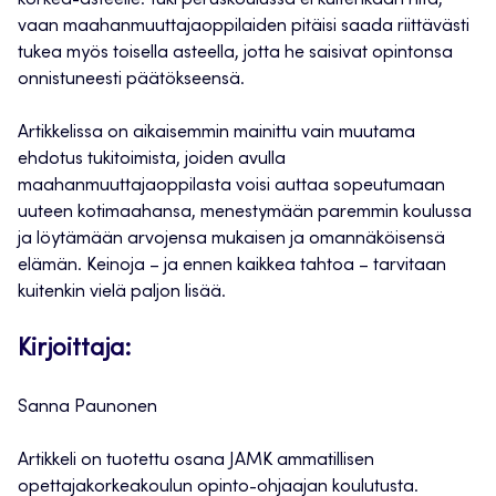
korkea-asteelle. Tuki peruskoulussa ei kuitenkaan riitä,
vaan maahanmuuttajaoppilaiden pitäisi saada riittävästi
tukea myös toisella asteella, jotta he saisivat opintonsa
onnistuneesti päätökseensä.
Artikkelissa on aikaisemmin mainittu vain muutama
ehdotus tukitoimista, joiden avulla
maahanmuuttajaoppilasta voisi auttaa sopeutumaan
uuteen kotimaahansa, menestymään paremmin koulussa
ja löytämään arvojensa mukaisen ja omannäköisensä
elämän. Keinoja – ja ennen kaikkea tahtoa – tarvitaan
kuitenkin vielä paljon lisää.
Kirjoittaja:
Sanna Paunonen
Artikkeli on tuotettu osana JAMK ammatillisen
opettajakorkeakoulun opinto-ohjaajan koulutusta.