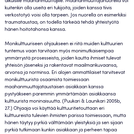
aikuisille maahanmuuttajille. Maahanmuuttajanuorella voi
kuitenkin olla useita eri tukijoita, joiden kanssa tiivis
verkostotyö voisi olla tarpeen. Jos nuorella on esimerkiksi
traumataustaa, on todella tärkeää tehdä yhteistyötä
hänen hoitotahonsa kanssa.
Monikulttuuriseen ohjaukseen ei riitä muiden kulttuurien
tuntemus vaan tarvitaan myös monimutkaisempaa
ymmärrystä prosesseista, joiden kautta ihmiset tulevat
yhteisön jäseneksi ja rakentavat maailmankuvaansa,
arvonsa ja norminsa. Eri alojen ammattilaiset tarvitsevat
monikulttuurista osaamista toimiessaan
maahanmuuttajataustaisen asiakkaan kanssa
pystyäkseen paremmin ymmärtämään asiakkaansa
kulttuurista moninaisuutta. (Puukari & Launikari 2005b,
27.) Ohjaaja voi käyttää kulttuuritietouttaan eri
kulttuureista tulevien ihmisten parissa toimiessaan, mutta
hänen täytyy pyrkiä välttämään yleistyksiä ja sen sijaan
pyrkiä tutkimaan kunkin asiakkaan ja perheen tapaa