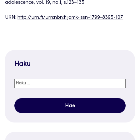
adolescence, vol. 19, no.1, s.123–135.
URN:
http://urn.fi/urn:nbn:fi:jamk-issn-1799-8395-107
Haku
Haku: