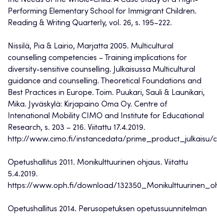
the Needs of the Whole-Child: A Case Study of a High-
Performing Elementary School for Immigrant Children.
Reading & Writing Quarterly, vol. 26, s. 195–222.
Nissilä, Pia & Lairio, Marjatta 2005. Multicultural
counselling competencies – Training implications for
diversity-sensitive counselling. Julkaisussa Multicultural
guidance and counselling. Theoretical Foundations and
Best Practices in Europe. Toim. Puukari, Sauli & Launikari,
Mika. Jyväskylä: Kirjapaino Oma Oy. Centre of
Intenational Mobility CIMO and Institute for Educational
Research, s. 203 – 216. Viitattu 17.4.2019.
http://www.cimo.fi/instancedata/prime_product_julkaisu
Opetushallitus 2011. Monikulttuurinen ohjaus. Viitattu
5.4.2019.
https://www.oph.fi/download/132350_Monikulttuurinen_oh
Opetushallitus 2014. Perusopetuksen opetussuunnitelman