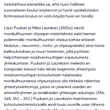
tarkistettava esimerkiksi se, että nuori hallitsee
suomalaisen koulun käytännöt ja hyvät opiskelutaidot.
Kotimaassa koulua on voitu käydä hyvin eri tavalla.
Lauri Puukari ja Mika Launikari (2005a) vievät
monikulttuurisen ohjaajan määritelmää vielä hieman
pidemmälle: monikulttuurinen ohjaus kattaa erilaiset
tiedotus-, neuvonta–, hoito- ja ohjauspalvelut siinä missä
kielikoulutuksen ja muun toiminnan, jolla pyritään
helpottamaan maahanmuuttajien sopeutumista
yhteiskuntaan. Puukarin ja Launikarin mielestä eri
toimijoiden kanssa tulisi tehdä laajemmin yhteistyötä
maahanmuuttajan kotoutumisen tukemiseksi:
monikulttuurisessa ohjaustyössä olisi tärkeää rakentaa
yhteistyöverkostoja, joissa on jäseninä useiden eri
ammattiryhmien ja asiakkaiden yhteisöjen edustajia. (Mts.
349, 352 – 353.) Puukarin ja Launikarin mainitsemista
kotoutumistoimista kaikki eivät kuulu nuorille vaan lähinnä