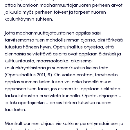
ottaa huomioon maahanmuuttajanuoren perheen arvot
ja kuulla myös perheen toiveet ja tarpeet nuoren
koulunkäynnin suhteen.
Jotta maahanmuuttajataustainen oppilas saisi
tarvitsemansa tuen mahdollisimman ajoissa, olisi tärkeää
tutustua häneen hyvin. Opetushallitus ohjeistaa, että
olennaisia selvitettäviä asioita ovat oppilaan äidinkieli ja
kulttuuritausta, maassaoloaika, aikaisempi
koulunkäyntihistoria ja suomen/ruotsin kielen taito
(Opetushallitus 2011, 6). On vaikea erottaa, tarvitseeko
oppilas suomen kielen tukea vai onko hänellä muun
oppimisen tuen tarve, jos esimerkiksi oppilaan kielitaitoa
tai koulutaustaa ei selvitetä kunnolla. Opinto-ohjaajan –
ja toki opettajienkin – on siis tärkeä tutustua nuoren
taustoihin.
Monikulttuurinen ohjaus vie kaikkine perehtymistöineen ja