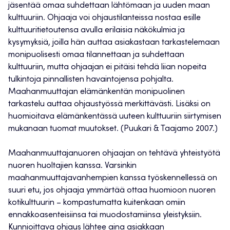
jäsentää omaa suhdettaan lähtömaan ja uuden maan
kulttuuriin. Ohjaaja voi ohjaustilanteissa nostaa esille
kulttuuritietoutensa avulla erilaisia näkökulmia ja
kysymyksiä, joilla hän auttaa asiakastaan tarkastelemaan
monipuolisesti omaa tilannettaan ja suhdettaan
kulttuuriin, mutta ohjaajan ei pitäisi tehdä liian nopeita
tulkintoja pinnallisten havaintojensa pohjalta.
Maahanmuuttajan elämänkentän monipuolinen
tarkastelu auttaa ohjaustyössä merkittävästi. Lisäksi on
huomioitava elämänkentässä uuteen kulttuuriin siirtymisen
mukanaan tuomat muutokset. (Puukari & Taajamo 2007.)
Maahanmuuttajanuoren ohjaajan on tehtävä yhteistyötä
nuoren huoltajien kanssa. Varsinkin
maahanmuuttajavanhempien kanssa työskennellessä on
suuri etu, jos ohjaaja ymmärtää ottaa huomioon nuoren
kotikulttuurin – kompastumatta kuitenkaan omiin
ennakkoasenteisiinsa tai muodostamiinsa yleistyksiin.
Kunnioittava ohjaus lähtee aina asiakkaan