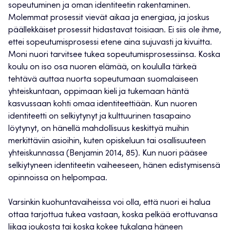
sopeutuminen ja oman identiteetin rakentaminen.
Molemmat prosessit vievät aikaa ja energiaa, ja joskus
päällekkäiset prosessit hidastavat toisiaan. Ei siis ole ihme,
ettei sopeutumisprosessi etene aina sujuvasti ja kivuitta.
Moni nuori tarvitsee tukea sopeutumisprosessiinsa. Koska
koulu on iso osa nuoren elämää, on koululla tärkeä
tehtävä auttaa nuorta sopeutumaan suomalaiseen
yhteiskuntaan, oppimaan kieli ja tukemaan häntä
kasvussaan kohti omaa identiteettiään. Kun nuoren
identiteetti on selkiytynyt ja kulttuurinen tasapaino
löytynyt, on hänellä mahdollisuus keskittyä muihin
merkittäviin asioihin, kuten opiskeluun tai osallisuuteen
yhteiskunnassa (Benjamin 2014, 85). Kun nuori pääsee
selkiytyneen identiteetin vaiheeseen, hänen edistymisensä
opinnoissa on helpompaa.
Varsinkin kuohuntavaiheissa voi olla, että nuori ei halua
ottaa tarjottua tukea vastaan, koska pelkää erottuvansa
liikaa joukosta tai koska kokee tukalana häneen