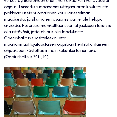
verkostoyhteistöineen enemmän aikaa kuin valtaväestön
ohjaus. Esimerkiksi maahanmuuttajanuoren koulutausta
poikkeaa usein suomalaisen koulujärjestelmän
mukaisesta, ja siksi hänen osaamistaan ei ole helppo
arvioida. Resurssia monikulttuuriseen ohjaukseen tulisi siis
olla riittävästi, jotta ohjaus olisi laadukasta.
Opetushallitus suositteleekin, että
maahanmuuttajataustaisen oppilaan henkilökohtaiseen
ohjaukseen käytettäisiin noin kaksinkertainen aika
(Opetushallitus 2011, 10).