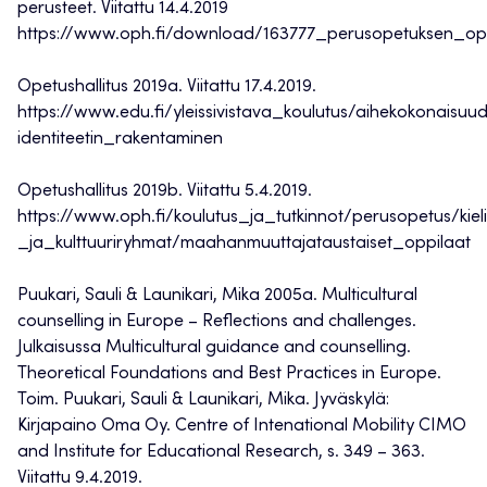
perusteet. Viitattu 14.4.2019
https://www.oph.fi/download/163777_perusopetuksen_ope
Opetushallitus 2019a. Viitattu 17.4.2019.
https://www.edu.fi/yleissivistava_koulutus/aihekokonaisuud
identiteetin_rakentaminen
Opetushallitus 2019b. Viitattu 5.4.2019.
https://www.oph.fi/koulutus_ja_tutkinnot/perusopetus/kieli
_ja_kulttuuriryhmat/maahanmuuttajataustaiset_oppilaat
Puukari, Sauli & Launikari, Mika 2005a. Multicultural
counselling in Europe – Reflections and challenges.
Julkaisussa Multicultural guidance and counselling.
Theoretical Foundations and Best Practices in Europe.
Toim. Puukari, Sauli & Launikari, Mika. Jyväskylä:
Kirjapaino Oma Oy. Centre of Intenational Mobility CIMO
and Institute for Educational Research, s. 349 – 363.
Viitattu 9.4.2019.