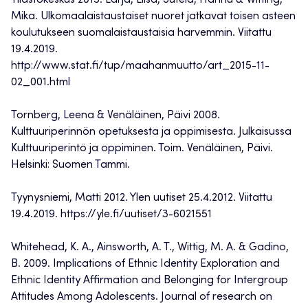
Tilastokeskus 2015. Larja, Liisa, Sutela, Hannu & Witting,
Mika. Ulkomaalaistaustaiset nuoret jatkavat toisen asteen
koulutukseen suomalaistaustaisia harvemmin. Viitattu
19.4.2019.
http://www.stat.fi/tup/maahanmuutto/art_2015-11-
02_001.html
Tornberg, Leena & Venäläinen, Päivi 2008.
Kulttuuriperinnön opetuksesta ja oppimisesta. Julkaisussa
Kulttuuriperintö ja oppiminen. Toim. Venäläinen, Päivi.
Helsinki: Suomen Tammi.
Tyynysniemi, Matti 2012. Ylen uutiset 25.4.2012. Viitattu
19.4.2019. https://yle.fi/uutiset/3-6021551
Whitehead, K. A., Ainsworth, A. T., Wittig, M. A. & Gadino,
B. 2009. Implications of Ethnic Identity Exploration and
Ethnic Identity Affirmation and Belonging for Intergroup
Attitudes Among Adolescents. Journal of research on