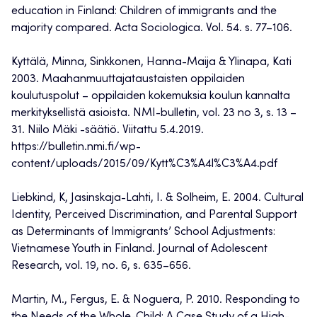
education in Finland: Children of immigrants and the
majority compared. Acta Sociologica. Vol. 54. s. 77–106.
Kyttälä, Minna, Sinkkonen, Hanna-Maija & Ylinapa, Kati
2003. Maahanmuuttajataustaisten oppilaiden
koulutuspolut – oppilaiden kokemuksia koulun kannalta
merkityksellistä asioista. NMI-bulletin, vol. 23 no 3, s. 13 –
31. Niilo Mäki -säätiö. Viitattu 5.4.2019.
https://bulletin.nmi.fi/wp-
content/uploads/2015/09/Kytt%C3%A4l%C3%A4.pdf
Liebkind, K, Jasinskaja-Lahti, I. & Solheim, E. 2004. Cultural
Identity, Perceived Discrimination, and Parental Support
as Determinants of Immigrants’ School Adjustments:
Vietnamese Youth in Finland. Journal of Adolescent
Research, vol. 19, no. 6, s. 635–656.
Martin, M., Fergus, E. & Noguera, P. 2010. Responding to