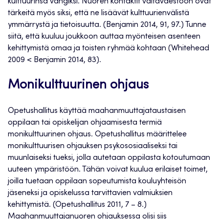
kulttuurinsa vangiksi. Nuoren kontaktit valtaväestöön ovat
tärkeitä myös siksi, että ne lisäävät kulttuurienvälistä
ymmärrystä ja tietoisuutta. (Benjamin 2014, 91, 97.) Tunne
siitä, että kuuluu joukkoon auttaa myönteisen asenteen
kehittymistä omaa ja toisten ryhmää kohtaan (Whitehead
2009 < Benjamin 2014, 83).
Monikulttuurinen ohjaus
Opetushallitus käyttää maahanmuuttajataustaisen
oppilaan tai opiskelijan ohjaamisesta termiä
monikulttuurinen ohjaus. Opetushallitus määrittelee
monikulttuurisen ohjauksen psykososiaaliseksi tai
muunlaiseksi tueksi, jolla autetaan oppilasta kotoutumaan
uuteen ympäristöön. Tähän voivat kuulua erilaiset toimet,
joilla tuetaan oppilaan sopeutumista kouluyhteisön
jäseneksi ja opiskelussa tarvittavien valmiuksien
kehittymistä. (Opetushallitus 2011, 7 – 8.)
Maahanmuuttajanuoren ohjauksessa olisi siis