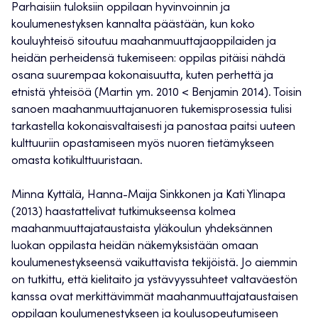
Parhaisiin tuloksiin oppilaan hyvinvoinnin ja
koulumenestyksen kannalta päästään, kun koko
kouluyhteisö sitoutuu maahanmuuttajaoppilaiden ja
heidän perheidensä tukemiseen: oppilas pitäisi nähdä
osana suurempaa kokonaisuutta, kuten perhettä ja
etnistä yhteisöä (Martin ym. 2010 < Benjamin 2014). Toisin
sanoen maahanmuuttajanuoren tukemisprosessia tulisi
tarkastella kokonaisvaltaisesti ja panostaa paitsi uuteen
kulttuuriin opastamiseen myös nuoren tietämykseen
omasta kotikulttuuristaan.
Minna Kyttälä, Hanna-Maija Sinkkonen ja Kati Ylinapa
(2013) haastattelivat tutkimukseensa kolmea
maahanmuuttajataustaista yläkoulun yhdeksännen
luokan oppilasta heidän näkemyksistään omaan
koulumenestykseensä vaikuttavista tekijöistä. Jo aiemmin
on tutkittu, että kielitaito ja ystävyyssuhteet valtaväestön
kanssa ovat merkittävimmät maahanmuuttajataustaisen
oppilaan koulumenestykseen ja koulusopeutumiseen