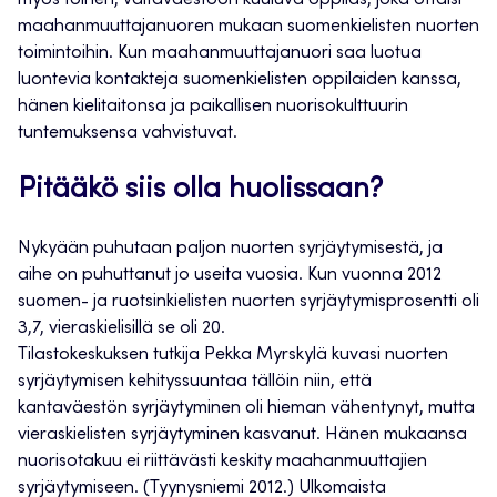
myös toinen, valtaväestöön kuuluva oppilas, joka ottaisi
maahanmuuttajanuoren mukaan suomenkielisten nuorten
toimintoihin. Kun maahanmuuttajanuori saa luotua
luontevia kontakteja suomenkielisten oppilaiden kanssa,
hänen kielitaitonsa ja paikallisen nuorisokulttuurin
tuntemuksensa vahvistuvat.
Pitääkö siis olla huolissaan?
Nykyään puhutaan paljon nuorten syrjäytymisestä, ja
aihe on puhuttanut jo useita vuosia. Kun vuonna 2012
suomen- ja ruotsinkielisten nuorten syrjäytymisprosentti oli
3,7, vieraskielisillä se oli 20.
Tilastokeskuksen tutkija Pekka Myrskylä kuvasi nuorten
syrjäytymisen kehityssuuntaa tällöin niin, että
kantaväestön syrjäytyminen oli hieman vähentynyt, mutta
vieraskielisten syrjäytyminen kasvanut. Hänen mukaansa
nuorisotakuu ei riittävästi keskity maahanmuuttajien
syrjäytymiseen. (Tyynysniemi 2012.) Ulkomaista