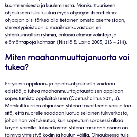
kuuntelemisesta ja kuulemisesta. Monikulttuuriseen
ohjaukseen tulisi kuulua myös ohjaajan itsereflektio:
ohjaajan olisi tärkeä olla tietoinen omista asenteistaan,
stereotypioistaan ja maailmankuvastaan eri
yhteiskunnallisia ryhmiä, erilaisia elämänvalintoja ja
elämäntapoja kohtaan (Nissilä & Lairio 2005, 213 – 214).
Miten maahanmuuttajanuorta voi
tukea?
Erityisesti oppilaan- ja opinto-ohjauksella voidaan
edistää ja tukea maahanmuuttajataustaisen oppilaan
sopeutumista oppilaitokseen (Opetushallitus 2011, 3).
Monikulttuurisen ohjauksen yhtenä tavoitteena voisi pitää
sitä, että nuorelle saadaan luotua sellainen tukiverkosto,
johon hän voi tukeutua, kun sopeutumisprosessi alkaa
käydä voimille. Tukiverkoston yhtenä tärkeänä osana on
toimiva yhteistyö kodin ja koulun välillä. Ohjauksessa tulisi