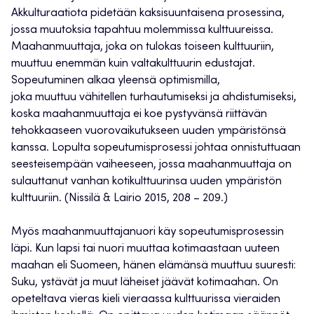
Akkulturaatiota pidetään kaksisuuntaisena prosessina,
jossa muutoksia tapahtuu molemmissa kulttuureissa.
Maahanmuuttaja, joka on tulokas toiseen kulttuuriin,
muuttuu enemmän kuin valtakulttuurin edustajat.
Sopeutuminen alkaa yleensä optimismilla,
joka muuttuu vähitellen turhautumiseksi ja ahdistumiseksi,
koska maahanmuuttaja ei koe pystyvänsä riittävän
tehokkaaseen vuorovaikutukseen uuden ympäristönsä
kanssa. Lopulta sopeutumisprosessi johtaa onnistuttuaan
seesteisempään vaiheeseen, jossa maahanmuuttaja on
sulauttanut vanhan kotikulttuurinsa uuden ympäristön
kulttuuriin. (Nissilä & Lairio 2015, 208 – 209.)
Myös maahanmuuttajanuori käy sopeutumisprosessin
läpi. Kun lapsi tai nuori muuttaa kotimaastaan uuteen
maahan eli Suomeen, hänen elämänsä muuttuu suuresti:
Suku, ystävät ja muut läheiset jäävät kotimaahan. On
opeteltava vieras kieli vieraassa kulttuurissa vieraiden