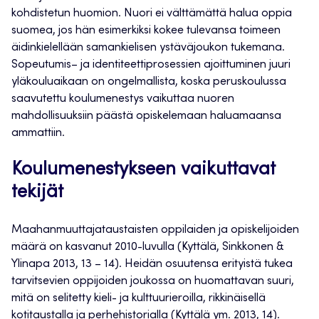
kohdistetun huomion. Nuori ei välttämättä halua oppia
suomea, jos hän esimerkiksi kokee tulevansa toimeen
äidinkielellään samankielisen ystäväjoukon tukemana.
Sopeutumis– ja identiteettiprosessien ajoittuminen juuri
yläkouluaikaan on ongelmallista, koska peruskoulussa
saavutettu koulumenestys vaikuttaa nuoren
mahdollisuuksiin päästä opiskelemaan haluamaansa
ammattiin.
Koulumenestykseen vaikuttavat
tekijät
Maahanmuuttajataustaisten oppilaiden ja opiskelijoiden
määrä on kasvanut 2010-luvulla (Kyttälä, Sinkkonen &
Ylinapa 2013, 13 – 14). Heidän osuutensa erityistä tukea
tarvitsevien oppijoiden joukossa on huomattavan suuri,
mitä on selitetty kieli- ja kulttuurieroilla, rikkinäisellä
kotitaustalla ja perhehistorialla (Kyttälä ym. 2013, 14).