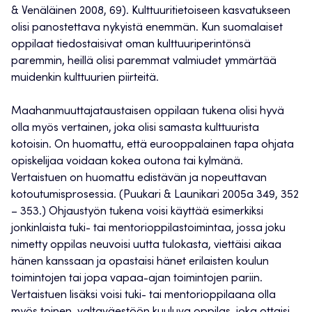
& Venäläinen 2008, 69). Kulttuuritietoiseen kasvatukseen
olisi panostettava nykyistä enemmän. Kun suomalaiset
oppilaat tiedostaisivat oman kulttuuriperintönsä
paremmin, heillä olisi paremmat valmiudet ymmärtää
muidenkin kulttuurien piirteitä.
Maahanmuuttajataustaisen oppilaan tukena olisi hyvä
olla myös vertainen, joka olisi samasta kulttuurista
kotoisin. On huomattu, että eurooppalainen tapa ohjata
opiskelijaa voidaan kokea outona tai kylmänä.
Vertaistuen on huomattu edistävän ja nopeuttavan
kotoutumisprosessia. (Puukari & Launikari 2005a 349, 352
– 353.) Ohjaustyön tukena voisi käyttää esimerkiksi
jonkinlaista tuki- tai mentorioppilastoimintaa, jossa joku
nimetty oppilas neuvoisi uutta tulokasta, viettäisi aikaa
hänen kanssaan ja opastaisi hänet erilaisten koulun
toimintojen tai jopa vapaa-ajan toimintojen pariin.
Vertaistuen lisäksi voisi tuki- tai mentorioppilaana olla