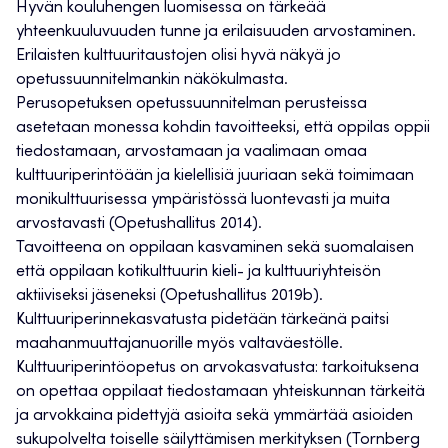
Hyvän kouluhengen luomisessa on tärkeää
yhteenkuuluvuuden tunne ja erilaisuuden arvostaminen.
Erilaisten kulttuuritaustojen olisi hyvä näkyä jo
opetussuunnitelmankin näkökulmasta.
Perusopetuksen opetussuunnitelman perusteissa
asetetaan monessa kohdin tavoitteeksi, että oppilas oppii
tiedostamaan, arvostamaan ja vaalimaan omaa
kulttuuriperintöään ja kielellisiä juuriaan sekä toimimaan
monikulttuurisessa ympäristössä luontevasti ja muita
arvostavasti (Opetushallitus 2014).
Tavoitteena on oppilaan kasvaminen sekä suomalaisen
että oppilaan kotikulttuurin kieli- ja kulttuuriyhteisön
aktiiviseksi jäseneksi (Opetushallitus 2019b).
Kulttuuriperinnekasvatusta pidetään tärkeänä paitsi
maahanmuuttajanuorille myös valtaväestölle.
Kulttuuriperintöopetus on arvokasvatusta: tarkoituksena
on opettaa oppilaat tiedostamaan yhteiskunnan tärkeitä
ja arvokkaina pidettyjä asioita sekä ymmärtää asioiden
sukupolvelta toiselle säilyttämisen merkityksen (Tornberg