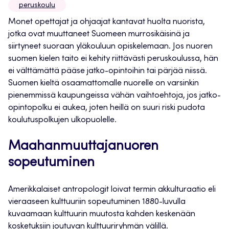
peruskoulu
Monet opettajat ja ohjaajat kantavat huolta nuorista,
jotka ovat muuttaneet Suomeen murrosikäisinä ja
siirtyneet suoraan yläkouluun opiskelemaan. Jos nuoren
suomen kielen taito ei kehity riittävästi peruskoulussa, hän
ei välttämättä pääse jatko-opintoihin tai pärjää niissä.
Suomen kieltä osaamattomalle nuorelle on varsinkin
pienemmissä kaupungeissa vähän vaihtoehtoja, jos jatko-
opintopolku ei aukea, joten heillä on suuri riski pudota
koulutuspolkujen ulkopuolelle.
Maahanmuuttajanuoren
sopeutuminen
Amerikkalaiset antropologit loivat termin akkulturaatio eli
vieraaseen kulttuuriin sopeutuminen 1880-luvulla
kuvaamaan kulttuurin muutosta kahden keskenään
kosketuksiin joutuvan kulttuuriryhmän välillä.