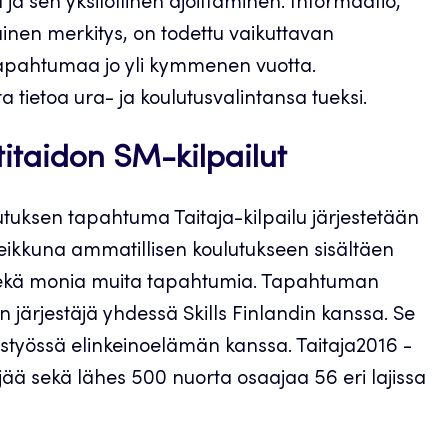
ja sen yksilöllinen ajoittaminen. Informaatio,
ainen merkitys, on todettu vaikuttavan
-tapahtumaa jo yli kymmenen vuotta.
 tietoa ura- ja koulutusvalintansa tueksi.
taidon SM-kilpailut
tuksen tapahtuma Taitaja-kilpailu järjestetään
eikkuna ammatillisen koulutukseen sisältäen
 sekä monia muita tapahtumia. Tapahtuman
järjestäjä yhdessä Skills Finlandin kanssa. Se
hteistyössä elinkeinoelämän kanssa. Taitaja2016 -
jää sekä lähes 500 nuorta osaajaa 56 eri lajissa