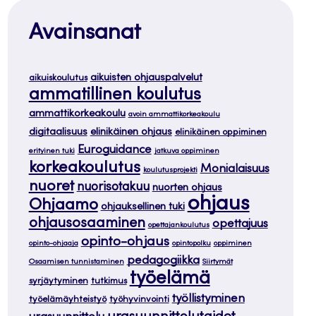
Avainsanat
aikuisten ohjauspalvelut
aikuiskoulutus
ammatillinen koulutus
ammattikorkeakoulu
avoin ammattikorkeakoulu
digitaalisuus
elinikäinen ohjaus
elinikäinen oppiminen
Euroguidance
erityinen tuki
jatkuva oppiminen
korkeakoulutus
Monialaisuus
koulutusprojekti
nuoret
nuorisotakuu
nuorten ohjaus
ohjaus
Ohjaamo
ohjauksellinen tuki
ohjausosaaminen
opettajuus
opettajankoulutus
opinto-ohjaus
opinto-ohjaaja
opintopolku
oppiminen
pedagogiikka
Osaamisen tunnistaminen
Siirtymät
työelämä
syrjäytyminen
tutkimus
työllistyminen
työelämäyhteistyö
työhyvinvointi