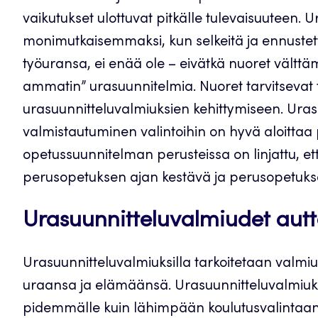
vaikutukset ulottuvat pitkälle tulevaisuuteen. 
monimutkaisemmaksi, kun selkeitä ja ennustett
työuransa, ei enää ole – eivätkä nuoret välttä
ammatin” urasuunnitelmia. Nuoret tarvitsevat
urasuunnitteluvalmiuksien kehittymiseen. Uras
valmistautuminen valintoihin on hyvä aloittaa
opetussuunnitelman perusteissa on linjattu, 
perusopetuksen ajan kestävä ja perusopetuksen 
Urasuunnitteluvalmiudet autt
Urasuunnitteluvalmiuksilla tarkoitetaan valmiu
uraansa ja elämäänsä. Urasuunnitteluvalmiuk
pidemmälle kuin lähimpään koulutusvalintaan t