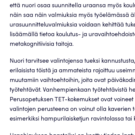
että nuori osaa suunnitella uraansa myös koul
näin saa näin valmiuksia myös työelämässä äki
urasuunnitteluvalmiuksia voidaan kehittää tu
lisäämällä tietoa koulutus- ja uravaihtoehdois
metakognitiivisia taitoja.
Nuori tarvitsee valintojensa tueksi kannustusta
erilaisista töistä ja ammateista rajoittuu use
muutamiin vaihtoehtoihin, joita ovat päiväkod
työtehtävät. Vanhempienkaan työtehtävistä he 
Perusopetuksen TET-kokemukset ovat voineet l
valintojen perusteena on voinut olla kaverien 
esimerkiksi hampurilaisketjun ravintolassa tai