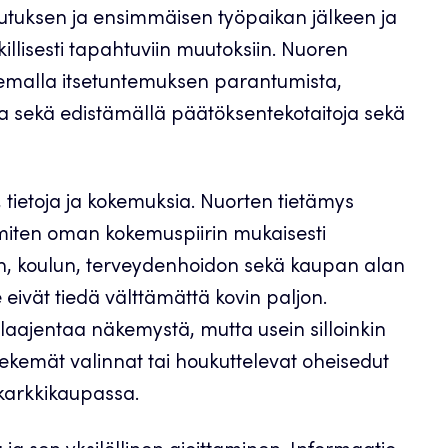
utuksen ja ensimmäisen työpaikan jälkeen ja
llisesti tapahtuviin muutoksiin. Nuoren
kemalla itsetuntemuksen parantumista,
ta sekä edistämällä päätöksentekotaitoja sekä
, tietoja ja kokemuksia. Nuorten tietämys
immiten oman kokemuspiirin mukaisesti
in, koulun, terveydenhoidon sekä kaupan alan
eivät tiedä välttämättä kovin paljon.
aajentaa näkemystä, mutta usein silloinkin
tekemät valinnat tai houkuttelevat oheisedut
 karkkikaupassa.