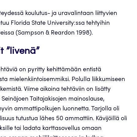
eydessä koulutus- ja uravalintaan liittyvien
uu Florida State University:ssa tehtyihin
anteissa (Sampson & Reardon 1998).
 ”livenä”
htäviä on pyritty kehittämään entistä
 mielenkiintoisemmiksi. Polulla liikkumiseen
emistä. Viime aikoina tehtäviin on lisätty
en Seinäjoen Taitajakisojen mainoslause,
yvin ammattipolkujen luonnetta. Tarjolla oli
uus tutustua lähes 50 ammattiin. Kävijöillä oli
oksille tai ladata karttasovellus omaan