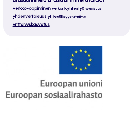
urasuunnittelutaidot
urasuunnittelu
verkko-oppiminen
verkostoyhteistyö
vertaisuus
yhdenvertaisuus
yhteisöllisyys
yrittäjyys
yrittäjyyskasvatus