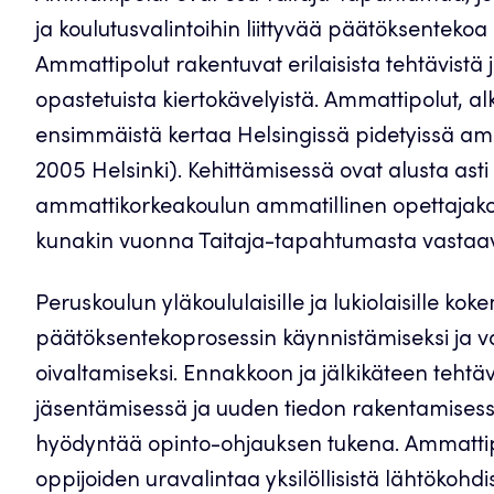
ja koulutusvalintoihin liittyvää päätöksentekoa
Ammattipolut rakentuvat erilaisista tehtävistä j
opastetuista kiertokävelyistä. Ammattipolut, al
ensimmäistä kertaa Helsingissä pidetyissä am
2005 Helsinki). Kehittämisessä ovat alusta ast
ammattikorkeakoulun ammatillinen opettajakork
kunakin vuonna Taitaja-tapahtumasta vastaav
Peruskoulun yläkoululaisille ja lukiolaisille ko
päätöksentekoprosessin käynnistämiseksi ja v
oivaltamiseksi. Ennakkoon ja jälkikäteen tehtä
jäsentämisessä ja uuden tiedon rakentamisessa.
hyödyntää opinto-ohjauksen tukena. Ammattip
oppijoiden uravalintaa yksilöllisistä lähtökohdi