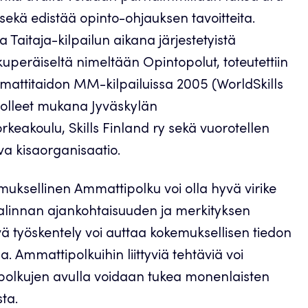
 sekä edistää opinto-ohjauksen tavoitteita.
a Taitaja-kilpailun aikana järjestetyistä
kuperäiseltä nimeltään Opintopolut, toteutettiin
mattitaidon MM-kilpailuissa 2005 (WorldSkills
i olleet mukana Jyväskylän
eakoulu, Skills Finland ry sekä vuorotellen
a kisaorganisaatio.
kemuksellinen Ammattipolku voi olla hyvä virike
alinnan ajankohtaisuuden ja merkityksen
vä työskentely voi auttaa kokemuksellisen tiedon
 Ammattipolkuihin liittyviä tehtäviä voi
olkujen avulla voidaan tukea monenlaisten
sta.