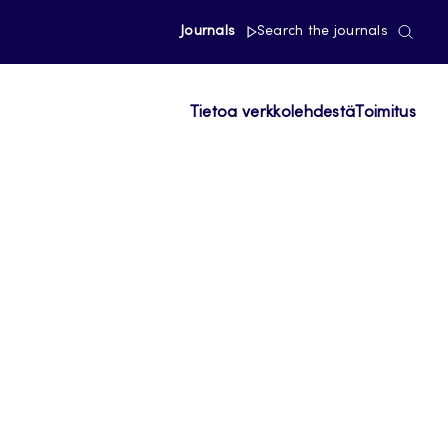
Journals
Search the journals
Tietoa verkkolehdestä
Toimitus