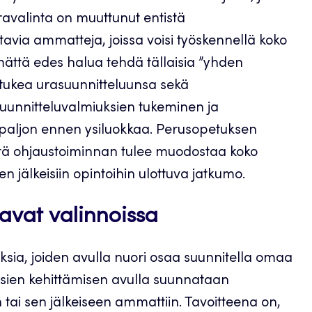
Uravalinta on muuttunut entistä
avia ammatteja, joissa voisi työskennellä koko
mättä edes halua tehdä tällaisia ”yhden
 tukea urasuunnitteluunsa sekä
uunnitteluvalmiuksien tukeminen ja
 paljon ennen ysiluokkaa. Perusopetuksen
että ohjaustoiminnan tulee muodostaa koko
jälkeisiin opintoihin ulottuva jatkumo.
avat valinnoissa
ksia, joiden avulla nuori osaa suunnitella omaa
sien kehittämisen avulla suunnataan
ai sen jälkeiseen ammattiin. Tavoitteena on,