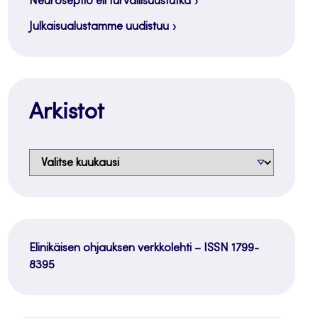
Neuroseptio eli turvallisuustutka
Julkaisualustamme uudistuu
Arkistot
Arkistot
Elinikäisen ohjauksen verkkolehti – ISSN 1799-
8395