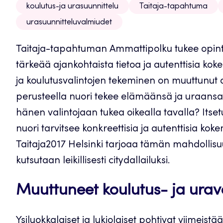
koulutus-ja urasuunnittelu
Taitaja-tapahtuma
urasuunnitteluvalmiudet
Taitaja-tapahtuman Ammattipolku tukee opinto-
tärkeää ajankohtaista tietoa ja autenttisia kok
ja koulutusvalintojen tekeminen on muuttunut
perusteella nuori tekee elämäänsä ja uraansa
hänen valintojaan tukea oikealla tavalla? Itse
nuori tarvitsee konkreettisia ja autenttisia ko
Taitaja2017 Helsinki tarjoaa tämän mahdollis
kutsutaan leikillisesti citydallailuksi.
Muuttuneet koulutus- ja urav
Ysiluokkalaiset ja lukiolaiset pohtivat viimeist