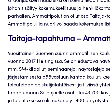
Uraohjauksen haasteiksi on koettu tiedon laatu 
johon sisältyy kokemuksellisuus ja henkilökoht
parhaiten. Ammattipolut on ollut osa Taitaja
Ammattipoluilla nuori voi saada kokemuksellista
Taitaja-tapahtuma – Ammatti
Vuosittainen Suomen suurin ammatillisen koulu
vuonna 2017 Helsingissä. Se on edustava näyt
mm. SM-kilpailut, seminaareja, näytöslajeja
järjestämisestä päävastuun kantaa koulutuksen 
toteutetaan opiskelijalähtöisesti ja tiiviissä y
tapahtumaan Seinäjoelle osallistui 43 700 kävi
ja toteutuksessa oli mukana yli 400 eri yritystä.