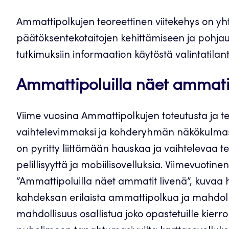
Ammattipolkujen teoreettinen viitekehys on yht
päätöksentekotaitojen kehittämiseen ja pohjaut
tutkimuksiin informaation käytöstä valintatil
Ammattipoluilla näet ammatit
Viime vuosina Ammattipolkujen toteutusta ja te
vaihtelevimmaksi ja kohderyhmän näkökulmasta
on pyritty liittämään hauskaa ja vaihtelevaa tek
pelillisyyttä ja mobiilisovelluksia. Viimevuotin
”Ammattipoluilla näet ammatit livenä”, kuvaa h
kahdeksan erilaista ammattipolkua ja mahdollis
mahdollisuus osallistua joko opastetuille kierr