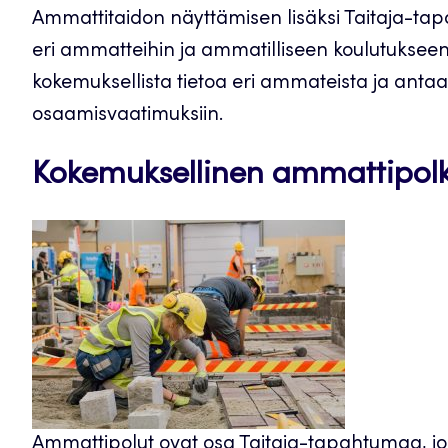
Ammattitaidon näyttämisen lisäksi Taitaja-ta
eri ammatteihin ja ammatilliseen koulutukseen
kokemuksellista tietoa eri ammateista ja antaa
osaamisvaatimuksiin.
Kokemuksellinen ammattipolk
Ammattipolut ovat osa Taitaja-tapahtumaa, j