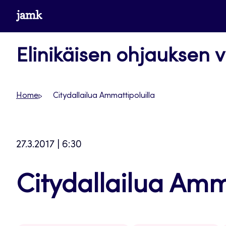
Siirry
www.jamk.fi
suoraan
sisältöön
Elinikäisen ohjauksen v
Home
Citydallailua Ammattipoluilla
27.3.2017 | 6:30
Citydallailua Amm