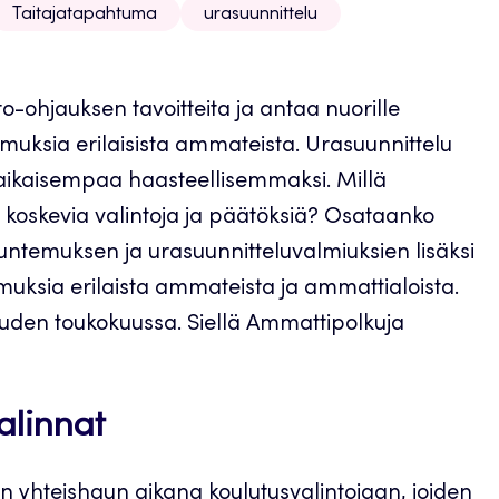
Taitajatapahtuma
urasuunnittelu
ohjauksen tavoitteita ja antaa nuorille
emuksia erilaisista ammateista. Urasuunnittelu
 aikaisempaa haasteellisemmaksi. Millä
 koskevia valintoja ja päätöksiä? Osataanko
tuntemuksen ja urasuunnitteluvalmiuksien lisäksi
kemuksia erilaista ammateista ja ammattialoista.
uuden toukokuussa. Siellä Ammattipolkuja
alinnat
ään yhteishaun aikana koulutusvalintojaan, joiden