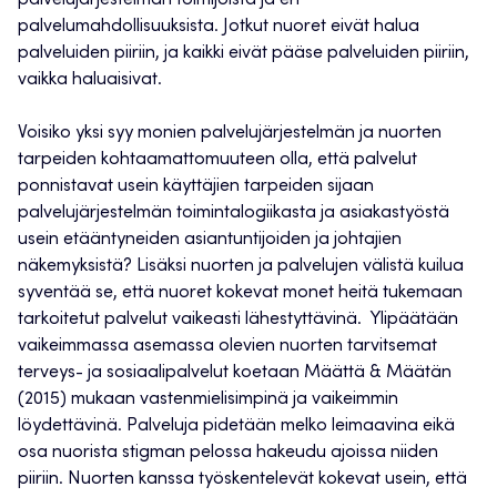
palvelujärjestelmän toimijoista ja eri
palvelumahdollisuuksista. Jotkut nuoret eivät halua
palveluiden piiriin, ja kaikki eivät pääse palveluiden piiriin,
vaikka haluaisivat.
Voisiko yksi syy monien palvelujärjestelmän ja nuorten
tarpeiden kohtaamattomuuteen olla, että palvelut
ponnistavat usein käyttäjien tarpeiden sijaan
palvelujärjestelmän toimintalogiikasta ja asiakastyöstä
usein etääntyneiden asiantuntijoiden ja johtajien
näkemyksistä? Lisäksi nuorten ja palvelujen välistä kuilua
syventää se, että nuoret kokevat monet heitä tukemaan
tarkoitetut palvelut vaikeasti lähestyttävinä. Ylipäätään
vaikeimmassa asemassa olevien nuorten tarvitsemat
terveys- ja sosiaalipalvelut koetaan Määttä & Määtän
(2015) mukaan vastenmielisimpinä ja vaikeimmin
löydettävinä. Palveluja pidetään melko leimaavina eikä
osa nuorista stigman pelossa hakeudu ajoissa niiden
piiriin. Nuorten kanssa työskentelevät kokevat usein, että