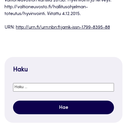
Valtioneuvoston kanslia 2015b. Hyvinvointi ja terveys.
http://valtioneuvosto.fi/hallitusohjelman-
toteutus/hyvinvointi. Viitattu 4.12.2015.
URN:
http://urn.fi/urn:nbn:fi:jamk-issn-1799-8395-88
Haku
Haku: