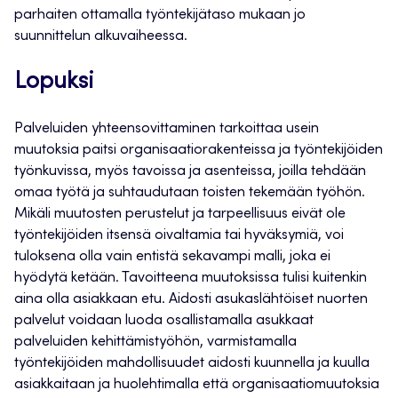
parhaiten ottamalla työntekijätaso mukaan jo
suunnittelun alkuvaiheessa.
Lopuksi
Palveluiden yhteensovittaminen tarkoittaa usein
muutoksia paitsi organisaatiorakenteissa ja työntekijöiden
työnkuvissa, myös tavoissa ja asenteissa, joilla tehdään
omaa työtä ja suhtaudutaan toisten tekemään työhön.
Mikäli muutosten perustelut ja tarpeellisuus eivät ole
työntekijöiden itsensä oivaltamia tai hyväksymiä, voi
tuloksena olla vain entistä sekavampi malli, joka ei
hyödytä ketään. Tavoitteena muutoksissa tulisi kuitenkin
aina olla asiakkaan etu. Aidosti asukaslähtöiset nuorten
palvelut voidaan luoda osallistamalla asukkaat
palveluiden kehittämistyöhön, varmistamalla
työntekijöiden mahdollisuudet aidosti kuunnella ja kuulla
asiakkaitaan ja huolehtimalla että organisaatiomuutoksia