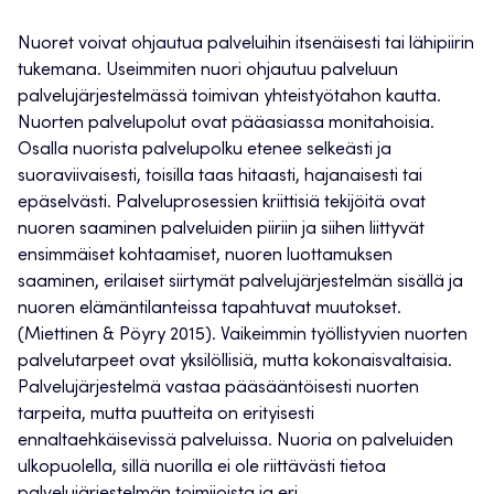
Nuoret voivat ohjautua palveluihin itsenäisesti tai lähipiirin
tukemana. Useimmiten nuori ohjautuu palveluun
palvelujärjestelmässä toimivan yhteistyötahon kautta.
Nuorten palvelupolut ovat pääasiassa monitahoisia.
Osalla nuorista palvelupolku etenee selkeästi ja
suoraviivaisesti, toisilla taas hitaasti, hajanaisesti tai
epäselvästi. Palveluprosessien kriittisiä tekijöitä ovat
nuoren saaminen palveluiden piiriin ja siihen liittyvät
ensimmäiset kohtaamiset, nuoren luottamuksen
saaminen, erilaiset siirtymät palvelujärjestelmän sisällä ja
nuoren elämäntilanteissa tapahtuvat muutokset.
(Miettinen & Pöyry 2015). Vaikeimmin työllistyvien nuorten
palvelutarpeet ovat yksilöllisiä, mutta kokonaisvaltaisia.
Palvelujärjestelmä vastaa pääsääntöisesti nuorten
tarpeita, mutta puutteita on erityisesti
ennaltaehkäisevissä palveluissa. Nuoria on palveluiden
ulkopuolella, sillä nuorilla ei ole riittävästi tietoa