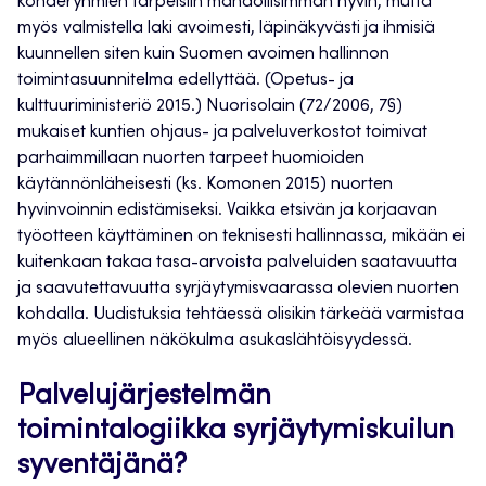
kohderyhmien tarpeisiin mahdollisimman hyvin, mutta
myös valmistella laki avoimesti, läpinäkyvästi ja ihmisiä
kuunnellen siten kuin Suomen avoimen hallinnon
toimintasuunnitelma edellyttää. (Opetus- ja
kulttuuriministeriö 2015.) Nuorisolain (72/2006, 7§)
mukaiset kuntien ohjaus- ja palveluverkostot toimivat
parhaimmillaan nuorten tarpeet huomioiden
käytännönläheisesti (ks. Komonen 2015) nuorten
hyvinvoinnin edistämiseksi. Vaikka etsivän ja korjaavan
työotteen käyttäminen on teknisesti hallinnassa, mikään ei
kuitenkaan takaa tasa-arvoista palveluiden saatavuutta
ja saavutettavuutta syrjäytymisvaarassa olevien nuorten
kohdalla. Uudistuksia tehtäessä olisikin tärkeää varmistaa
myös alueellinen näkökulma asukaslähtöisyydessä.
Palvelujärjestelmän
toimintalogiikka syrjäytymiskuilun
syventäjänä?