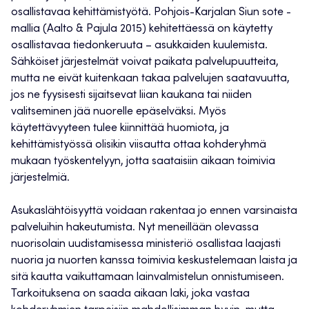
osallistavaa kehittämistyötä. Pohjois-Karjalan Siun sote -
mallia (Aalto & Pajula 2015) kehitettäessä on käytetty
osallistavaa tiedonkeruuta – asukkaiden kuulemista.
Sähköiset järjestelmät voivat paikata palvelupuutteita,
mutta ne eivät kuitenkaan takaa palvelujen saatavuutta,
jos ne fyysisesti sijaitsevat liian kaukana tai niiden
valitseminen jää nuorelle epäselväksi. Myös
käytettävyyteen tulee kiinnittää huomiota, ja
kehittämistyössä olisikin viisautta ottaa kohderyhmä
mukaan työskentelyyn, jotta saataisiin aikaan toimivia
järjestelmiä.
Asukaslähtöisyyttä voidaan rakentaa jo ennen varsinaista
palveluihin hakeutumista. Nyt meneillään olevassa
nuorisolain uudistamisessa ministeriö osallistaa laajasti
nuoria ja nuorten kanssa toimivia keskustelemaan laista ja
sitä kautta vaikuttamaan lainvalmistelun onnistumiseen.
Tarkoituksena on saada aikaan laki, joka vastaa