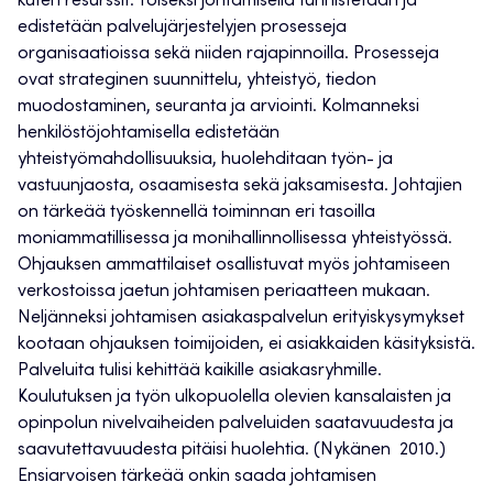
kuten resurssit. Toiseksi johtamisella tunnistetaan ja
edistetään palvelujärjestelyjen prosesseja
organisaatioissa sekä niiden rajapinnoilla. Prosesseja
ovat strateginen suunnittelu, yhteistyö, tiedon
muodostaminen, seuranta ja arviointi. Kolmanneksi
henkilöstöjohtamisella edistetään
yhteistyömahdollisuuksia, huolehditaan työn- ja
vastuunjaosta, osaamisesta sekä jaksamisesta. Johtajien
on tärkeää työskennellä toiminnan eri tasoilla
moniammatillisessa ja monihallinnollisessa yhteistyössä.
Ohjauksen ammattilaiset osallistuvat myös johtamiseen
verkostoissa jaetun johtamisen periaatteen mukaan.
Neljänneksi johtamisen asiakaspalvelun erityiskysymykset
kootaan ohjauksen toimijoiden, ei asiakkaiden käsityksistä.
Palveluita tulisi kehittää kaikille asiakasryhmille.
Koulutuksen ja työn ulkopuolella olevien kansalaisten ja
opinpolun nivelvaiheiden palveluiden saatavuudesta ja
saavutettavuudesta pitäisi huolehtia. (Nykänen 2010.)
Ensiarvoisen tärkeää onkin saada johtamisen