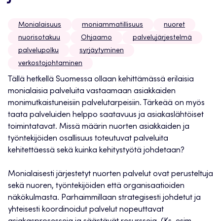
Monialaisuus
moniammatillisuus
nuoret
nuorisotakuu
Ohjaamo
palvelujärjestelmä
palvelupolku
syrjäytyminen
verkostojohtaminen
Tällä hetkellä Suomessa ollaan kehittämässä erilaisia
monialaisia palveluita vastaamaan asiakkaiden
monimutkaistuneisiin palvelutarpeisiin. Tärkeää on myös
taata palveluiden helppo saatavuus ja asiakaslähtöiset
toimintatavat. Missä määrin nuorten asiakkaiden ja
työntekijöiden osallisuus toteutuvat palveluita
kehitettäessä sekä kuinka kehitystyötä johdetaan?
Monialaisesti järjestetyt nuorten palvelut ovat perusteltuja
sekä nuoren, työntekijöiden että organisaatioiden
näkökulmasta. Parhaimmillaan strategisesti johdetut ja
yhteisesti koordinoidut palvelut nopeuttavat