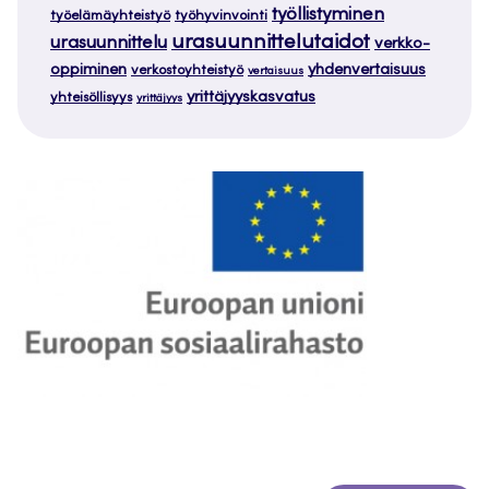
työllistyminen
työelämäyhteistyö
työhyvinvointi
urasuunnittelutaidot
urasuunnittelu
verkko-
oppiminen
yhdenvertaisuus
verkostoyhteistyö
vertaisuus
yrittäjyyskasvatus
yhteisöllisyys
yrittäjyys