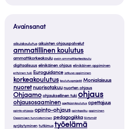
Avainsanat
aikuisten ohjauspalvelut
aikuiskoulutus
ammatillinen koulutus
ammattikorkeakoulu
avoin ammattikorkeakoulu
digitaalisuus
elinikäinen ohjaus
elinikäinen oppiminen
Euroguidance
erityinen tuki
jatkuva oppiminen
korkeakoulutus
Monialaisuus
koulutusprojekti
nuoret
nuorisotakuu
nuorten ohjaus
ohjaus
Ohjaamo
ohjauksellinen tuki
ohjausosaaminen
opettajuus
opettajankoulutus
opinto-ohjaus
opinto-ohjaaja
opintopolku
oppiminen
pedagogiikka
Osaamisen tunnistaminen
Siirtymät
työelämä
syrjäytyminen
tutkimus