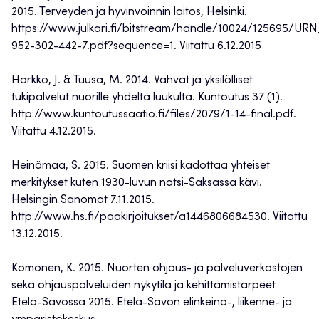
2015. Terveyden ja hyvinvoinnin laitos, Helsinki.
https://www.julkari.fi/bitstream/handle/10024/125695/U
952-302-442-7.pdf?sequence=1. Viitattu 6.12.2015
Harkko, J. & Tuusa, M. 2014. Vahvat ja yksilölliset
tukipalvelut nuorille yhdeltä luukulta. Kuntoutus 37 (1).
http://www.kuntoutussaatio.fi/files/2079/1-14-final.pdf.
Viitattu 4.12.2015.
Heinämaa, S. 2015. Suomen kriisi kadottaa yhteiset
merkitykset kuten 1930-luvun natsi-Saksassa kävi.
Helsingin Sanomat 7.11.2015.
http://www.hs.fi/paakirjoitukset/a1446806684530. Viitattu
13.12.2015.
Komonen, K. 2015. Nuorten ohjaus- ja palveluverkostojen
sekä ohjauspalveluiden nykytila ja kehittämistarpeet
Etelä-Savossa 2015. Etelä-Savon elinkeino-, liikenne- ja