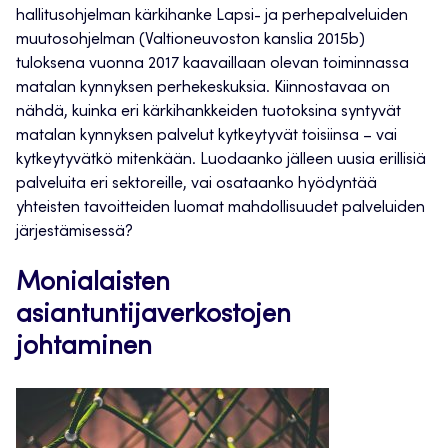
hallitusohjelman kärkihanke Lapsi- ja perhepalveluiden
muutosohjelman (Valtioneuvoston kanslia 2015b)
tuloksena vuonna 2017 kaavaillaan olevan toiminnassa
matalan kynnyksen perhekeskuksia. Kiinnostavaa on
nähdä, kuinka eri kärkihankkeiden tuotoksina syntyvät
matalan kynnyksen palvelut kytkeytyvät toisiinsa – vai
kytkeytyvätkö mitenkään. Luodaanko jälleen uusia erillisiä
palveluita eri sektoreille, vai osataanko hyödyntää
yhteisten tavoitteiden luomat mahdollisuudet palveluiden
järjestämisessä?
Monialaisten
asiantuntijaverkostojen
johtaminen