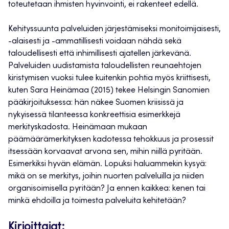
toteutetaan ihmisten hyvinvointi, ei rakenteet edellä.
Kehityssuunta palveluiden järjestämiseksi monitoimijaisesti,
-alaisesti ja -ammatillisesti voidaan nähdä sekä
taloudellisesti että inhimillisesti ajatellen järkevänä.
Palveluiden uudistamista taloudellisten reunaehtojen
kiristymisen vuoksi tulee kuitenkin pohtia myös kriittisesti,
kuten Sara Heinämaa (2015) tekee Helsingin Sanomien
pääkirjoituksessa: hän näkee Suomen kriisissä ja
nykyisessä tilanteessa konkreettisia esimerkkejä
merkityskadosta. Heinämaan mukaan
päämäärämerkityksen kadotessa tehokkuus ja prosessit
itsessään korvaavat arvona sen, mihin niillä pyritään.
Esimerkiksi hyvän elämän. Lopuksi haluammekin kysyä:
mikä on se merkitys, joihin nuorten palveluilla ja niiden
organisoimisella pyritään? Ja ennen kaikkea: kenen tai
minkä ehdoilla ja toimesta palveluita kehitetään?
Kirjoittajat: