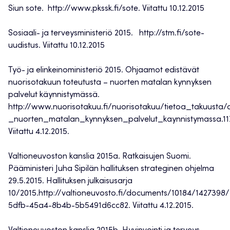
Siun sote. http://www.pkssk.fi/sote. Viitattu 10.12.2015
Sosiaali- ja terveysministeriö 2015. http://stm.fi/sote-
uudistus. Viitattu 10.12.2015
Työ- ja elinkeinoministeriö 2015. Ohjaamot edistävät
nuorisotakuun toteutusta – nuorten matalan kynnyksen
palvelut käynnistymässä.
http://www.nuorisotakuu.fi/nuorisotakuu/tietoa_takuusta
_nuorten_matalan_kynnyksen_palvelut_kaynnistymassa.11
Viitattu 4.12.2015.
Valtioneuvoston kanslia 2015a. Ratkaisujen Suomi.
Pääministeri Juha Sipilän hallituksen strateginen ohjelma
29.5.2015. Hallituksen julkaisusarja
10/2015.http://valtioneuvosto.fi/documents/10184/142739
5dfb-45a4-8b4b-5b5491d6cc82. Viitattu 4.12.2015.