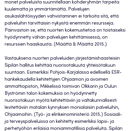
monet palveluista suunnitellaan kohderyhmän tarpeita
kuulematta ja ymmärtämättä. Palvelujen
asukaslähtöisyyden vahvistaminen ei tarkoita sitä, että
palveluihin tarvittaisiin nykyistä enemmän resursseja.
Päinvastoin se, että nuorten kokemustietoa on toistaiseksi
hyödynnetty vähän palvelujen kehittämisessä, on
resurssien haaskausta. (Määttä & Määttä 2015.)
Vastauksena nuorten palveluiden järjestämishaasteisiin
Sipilän hallitus kehittää nuorisotakuuta yhteisötakuun
suuntaan. Esimerkiksi Pohjois-Karjalassa edellisellä ESR-
hankekaudella kehitettyjen Ohjaamon ja avoimen
ammattiopiston, Mikkelissä toimivan Olkkarin ja Oulun
Byströmin talon kokemuksia on hyödynnetty
nuorisotakuun myötä kehitettäviin ja valtakunnallisesti
levitettäviin matalan kynnyksen monialaisiin palveluihin,
Ohjaamoihin. (Työ- ja elinkeinoministeriö 2015.) Sosiaali-
ja terveyspalveluissa on kehitetty esimerkiksi lapsi- ja
perhetyöhön erilaisia moniammatillisia palveluita. Sipilän