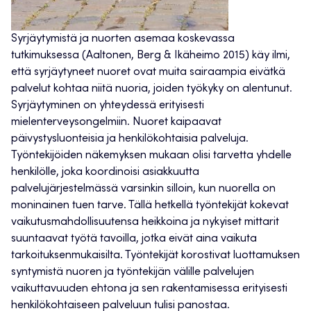
Syrjäytymistä ja nuorten asemaa koskevassa
tutkimuksessa (Aaltonen, Berg & Ikäheimo 2015) käy ilmi,
että syrjäytyneet nuoret ovat muita sairaampia eivätkä
palvelut kohtaa niitä nuoria, joiden työkyky on alentunut.
Syrjäytyminen on yhteydessä erityisesti
mielenterveysongelmiin. Nuoret kaipaavat
päivystysluonteisia ja henkilökohtaisia palveluja.
Työntekijöiden näkemyksen mukaan olisi tarvetta yhdelle
henkilölle, joka koordinoisi asiakkuutta
palvelujärjestelmässä varsinkin silloin, kun nuorella on
moninainen tuen tarve. Tällä hetkellä työntekijät kokevat
vaikutusmahdollisuutensa heikkoina ja nykyiset mittarit
suuntaavat työtä tavoilla, jotka eivät aina vaikuta
tarkoituksenmukaisilta. Työntekijät korostivat luottamuksen
syntymistä nuoren ja työntekijän välille palvelujen
vaikuttavuuden ehtona ja sen rakentamisessa erityisesti
henkilökohtaiseen palveluun tulisi panostaa.