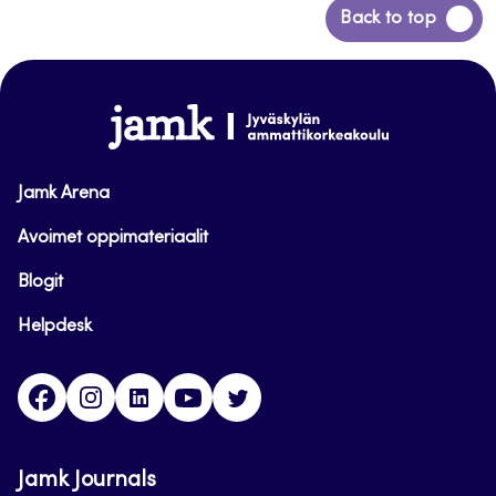
Siirry
Back to top
takaisin
sivun
alkuun
www.jamk.fi
Jamk Arena
Avoimet oppimateriaalit
Blogit
Helpdesk
Facebook
Instagram
LinkedIn
Youtube
Twitter
Jamk Journals