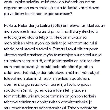
vastuunjako selväksi: mikä rooli on työntekijän oman
organisaation esimiehillä, ja kuka tai ketkä varmistavat
päivittäisen toiminnan organisoimisen?
Pukkila, Helander ja Laitila (2015) erittelevät artikkelissaan
monipuolisesti monialaista ja -ammatillista yhteistyötä
estäviä ja edistäviä tekijöitä. Heidän mukaansa
monialaisen yhteistyön oppimista ja kehittämistä tulisi
tehdä osallistavalla tavalla. Tämän lisäksi olisi tarpeen
ulottaa osallistaminen myös toimintojen suunnitteluun ja
rakentamiseen: ei riitä, että johtotasolla eri sektoreiden
esimiehet sopivat yhteisistä pelisäännöistä ja sitten
odottavat työntekijöiden sitoutuvan näihin. Työntekijät
tulevat monialaisiin yhteisöihin erilaisin odotuksin,
asentein, organisaatiokulttuurein ja työtä ohjaavin
säädöksin (emt.), joten osallistaen tehty uuden
toimintakulttuurin muodostaminen on johdon tärkein
tehtävä toiminnan onnistumisen varmistamiseksi ja
muutosvastarinnan vähentämiseksi. Tähän päästään