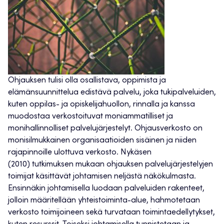
Ohjauksen tulisi olla osallistava, oppimista ja
elämänsuunnittelua edistävä palvelu, joka tukipalveluiden,
kuten oppilas- ja opiskelijahuollon, rinnalla ja kanssa
muodostaa verkostoituvat moniammatilliset ja
monihallinnolliset palvelujärjestelyt. Ohjausverkosto on
monisilmukkainen organisaatioiden sisäinen ja niiden
rajapinnoille ulottuva verkosto. Nykäsen
(2010) tutkimuksen mukaan ohjauksen palvelujärjestelyjen
toimijat käsittävät johtamisen neljästä näkökulmasta.
Ensinnäkin johtamisella luodaan palveluiden rakenteet,
jolloin määritellään yhteistoiminta-alue, hahmotetaan
verkosto toimijoineen sekä turvataan toimintaedellytykset,