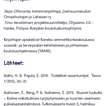
Seija Ollaranta
, toiminnanjohtaja, Joensuunseudun
Omaishoitajat ja Läheiset ry.
Tiina Venäläinen
, projektisuunnittelija, Ohjaamo 2.0 -
hanke, Pohjois-Karjalan koulutuskuntayhtymä.
Kirjoittajat opiskelivat Karelia-ammattikorkeakoulussa
sosiaali- ja terveysalan kehittämisen ja johtamisen
koulutusohjelmassa (YAMK).
Lähteet:
Aalto, H. & Pajula, E. 2015. Todelliset asiantuntijat. Tesso
1/2015, 30–31.
Aaltonen, S., Berg, P. & Ikäheimo, S. 2015. Nuoret luukulla
– Kolme näkökulmaa syrjäytymiseen ja nuorten asemaan
palvelujärjestelmässä. Tutkimuksesta tiiviisti 3, helmikuu