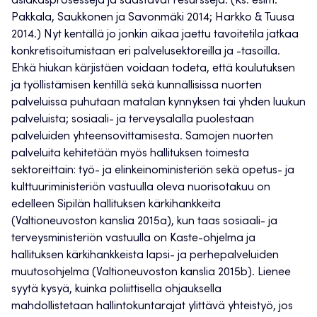
asiakasprosesseja ja säästävät resursseja. (Ks. esim.
Pakkala, Saukkonen ja Savonmäki 2014; Harkko & Tuusa
2014.) Nyt kentällä jo jonkin aikaa jaettu tavoitetila jatkaa
konkretisoitumistaan eri palvelusektoreilla ja -tasoilla.
Ehkä hiukan kärjistäen voidaan todeta, että koulutuksen
ja työllistämisen kentillä sekä kunnallisissa nuorten
palveluissa puhutaan matalan kynnyksen tai yhden luukun
palveluista; sosiaali- ja terveysalalla puolestaan
palveluiden yhteensovittamisesta. Samojen nuorten
palveluita kehitetään myös hallituksen toimesta
sektoreittain: työ- ja elinkeinoministeriön sekä opetus- ja
kulttuuriministeriön vastuulla oleva nuorisotakuu on
edelleen Sipilän hallituksen kärkihankkeita
(Valtioneuvoston kanslia 2015a), kun taas sosiaali- ja
terveysministeriön vastuulla on Kaste-ohjelma ja
hallituksen kärkihankkeista lapsi- ja perhepalveluiden
muutosohjelma (Valtioneuvoston kanslia 2015b). Lienee
syytä kysyä, kuinka poliittisella ohjauksella
mahdollistetaan hallintokuntarajat ylittävä yhteistyö, jos