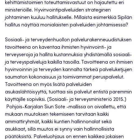
kehittämistoimien toteuttamisvastuut on hajautettu eri
ministeriöille. Hyvinvointipalveluiden strateginen
johtaminen kuuluu hallitukselle. Millaista esimerkkiä Sipilän
hallitus näyttää monialaisten palveluiden johtamisessa?
Sosiaali- ja terveydenhuollon palvelurakenneuudistuksen
tavoitteena on kaventaa ihmisten hyvinvointi- ja
terveyseroja ja hallita kustannuksia yhdistämällä sosiaali-
ja terveyspalveluja kaikilla tasoilla. Tavoitteena on ihmisen
hyvinvoinnin ja terveyden kannalta tärkeä palveluketjujen
saumaton kokonaisuus ja toimivammat peruspalvelut.
Tavoitteena on myös lisätä palveluiden
asukaslähtöisyyttä, tuottaa siis palvelut entistä paremmin
käyttäjille sopiviksi. (Sosiaali- ja terveysministeriö 2015.)
Pohjois-Karjalan Siun Sote -mallissa on oivallettu, että
mukaan muutoksen tekemiseen tarvitaan kaikki
ammattiryhmät, kaikki kuntien hallinnonalat sekä
asukkaat, sillä muutos ei synny vain hallinnollisista
päätöksistä. Palveluohjaus on ennen kaikkea jokaisen