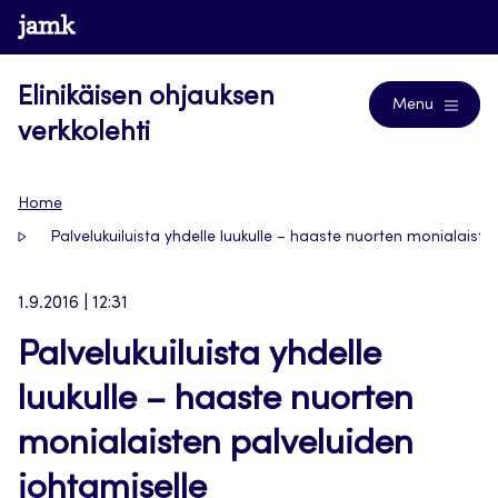
Siirry
www.jamk.fi
Journals
suoraan
sisältöön
Elinikäisen ohjauksen
Menu
verkkolehti
Home
Palvelukuiluista yhdelle luukulle – haaste nuorten monialaiste
1.9.2016 | 12:31
Palvelukuiluista yhdelle
luukulle – haaste nuorten
monialaisten palveluiden
johtamiselle