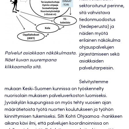
sektoroitunut perinne,
sitä vahvistava
tiedonmuodostus
(tiedeperusta) ja
näiden myötä
erilainen näkökulma
ohjauspalvelujen
Palvelut asiakkaan näkökulmasta.
järjestämiseen sekä
Näet kuvan suurempana
asiakkaiden
klikkaamalla sitä.
palvelutarpeisiin.
Selvitystemme
mukaan Keski-Suomen kunnissa on työskennelty
nuorisolain mukaisen palveluverkoston luomiseksi.
Jyväskylän kaupungissa on myös tehty vuosien ajan
määrätietoista työtä nuorten koulutukseen ja työhön
kiinnittymisen tukemiseksi. Silti Kohti Ohjaamoa -hankkeen
aikana kävi ilmi, että palvelujen koordinoinnissa on