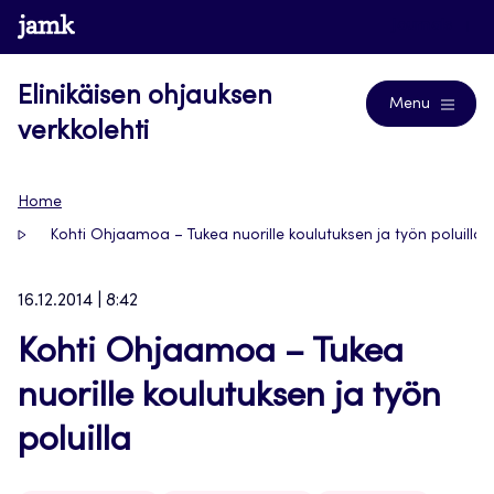
Siirry
www.jamk.fi
Journals
suoraan
sisältöön
Elinikäisen ohjauksen
Menu
verkkolehti
Home
Kohti Ohjaamoa – Tukea nuorille koulutuksen ja työn poluilla
16.12.2014 | 8:42
Kohti Ohjaamoa – Tukea
nuorille koulutuksen ja työn
poluilla