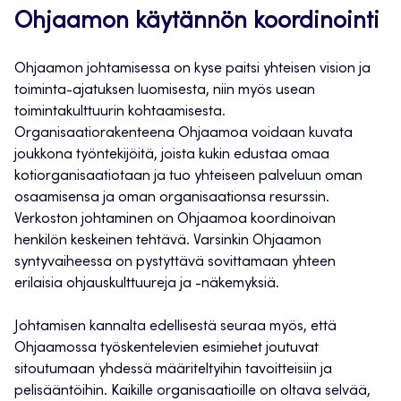
Ohjaamon käytännön koordinointi
Ohjaamon johtamisessa on kyse paitsi yhteisen vision ja
toiminta-ajatuksen luomisesta, niin myös usean
toimintakulttuurin kohtaamisesta.
Organisaatiorakenteena Ohjaamoa voidaan kuvata
joukkona työntekijöitä, joista kukin edustaa omaa
kotiorganisaatiotaan ja tuo yhteiseen palveluun oman
osaamisensa ja oman organisaationsa resurssin.
Verkoston johtaminen on Ohjaamoa koordinoivan
henkilön keskeinen tehtävä. Varsinkin Ohjaamon
syntyvaiheessa on pystyttävä sovittamaan yhteen
erilaisia ohjauskulttuureja ja -näkemyksiä.
Johtamisen kannalta edellisestä seuraa myös, että
Ohjaamossa työskentelevien esimiehet joutuvat
sitoutumaan yhdessä määriteltyihin tavoitteisiin ja
pelisääntöihin. Kaikille organisaatioille on oltava selvää,