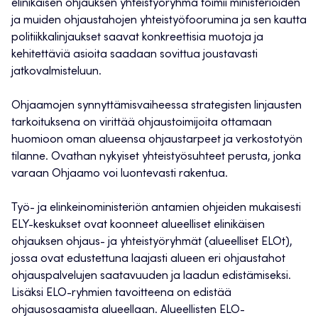
elinikäisen ohjauksen yhteistyöryhmä toimii ministeriöiden
ja muiden ohjaustahojen yhteistyöfoorumina ja sen kautta
politiikkalinjaukset saavat konkreettisia muotoja ja
kehitettäviä asioita saadaan sovittua joustavasti
jatkovalmisteluun.
Ohjaamojen synnyttämisvaiheessa strategisten linjausten
tarkoituksena on virittää ohjaustoimijoita ottamaan
huomioon oman alueensa ohjaustarpeet ja verkostotyön
tilanne. Ovathan nykyiset yhteistyösuhteet perusta, jonka
varaan Ohjaamo voi luontevasti rakentua.
Työ- ja elinkeinoministeriön antamien ohjeiden mukaisesti
ELY-keskukset ovat koonneet alueelliset elinikäisen
ohjauksen ohjaus- ja yhteistyöryhmät (alueelliset ELOt),
jossa ovat edustettuna laajasti alueen eri ohjaustahot
ohjauspalvelujen saatavuuden ja laadun edistämiseksi.
Lisäksi ELO-ryhmien tavoitteena on edistää
ohjausosaamista alueellaan. Alueellisten ELO-