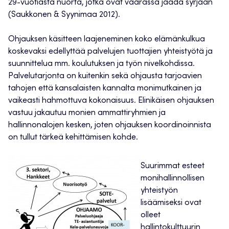
29-vuotiasta nuorta, jotka ovat vaarassa jäädä syrjään
(Saukkonen & Syynimaa 2012).
Ohjauksen käsitteen laajeneminen koko elämänkulkua
koskevaksi edellyttää palvelujen tuottajien yhteistyötä ja
suunnittelua mm. koulutuksen ja työn nivelkohdissa.
Palvelutarjonta on kuitenkin sekä ohjausta tarjoavien
tahojen että kansalaisten kannalta monimutkainen ja
vaikeasti hahmottuva kokonaisuus. Elinikäisen ohjauksen
vastuu jakautuu monien ammattiryhmien ja
hallinnonalojen kesken, joten ohjauksen koordinoinnista
on tullut tärkeä kehittämisen kohde.
Suurimmat esteet
monihallinnollisen
yhteistyön
lisäämiseksi ovat
olleet
hallintokulttuurin