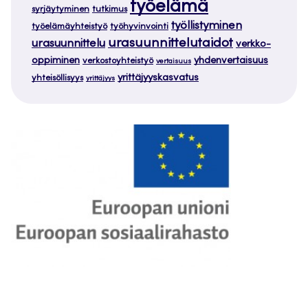
työelämä
syrjäytyminen
tutkimus
työllistyminen
työelämäyhteistyö
työhyvinvointi
urasuunnittelutaidot
urasuunnittelu
verkko-
oppiminen
yhdenvertaisuus
verkostoyhteistyö
vertaisuus
yrittäjyyskasvatus
yhteisöllisyys
yrittäjyys