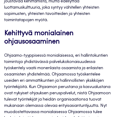
joustavaa kehittämistä, mutta edellyttää
luottamuskulttuuria, joka syntyy vähitellen yhteisten
sopimusten, yhteisten tavoitteiden ja yhteisten
toimintatapojen myötä.
Kehittyvä monialainen
ohjausosaaminen
Ohjaamo-tyyppisessä monialaisessa, eri hallintokuntien
toimintoja yhdistävässä palvelukokonaisuudessa
työskentely vaatii monenlaista osaamista ja erilaisten
osaamisten yhdistelmää. Ohjaamossa työskentelee
useiden eri ammattikuntien ja hallinnollisten yksikköjen
työntekijöitä. Kun Ohjaamon perustana ja kasvualustana
ovat nykyiset ohjauksen peruspalvelut, niistä Ohjaamoon
tulevat työntekijät ja heidän organisaationsa tuovat
mukanaan olemassa olevaa erityisasiantuntijuutta. Nyt
muodostettavassa monialaisessa Ohjaamossa tulee