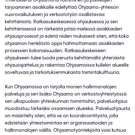
Yhtenäisenä Ohjaamona toimiminen ja palvelujen
tarjoaminen asiakkaille edellyttää Ohjaamo-yhteisön
vuorovaikutuksen ja verkostotyön osallistavaa
kehittämistä. Ratkaisukeskeisessä ohjauksessa ja sen
kehittämisessä on tärkeätä pitää mielessä asiakkaiden
ohjausprosessit ja edetä niiden mukaisesti siten, että koko
ohjaamon henkilöstö oppii hahmottamaan asiakkaiden
prosessien kokonaisuuden. Ratkaisukeskeiseen
ohjaukseen tulee luoda perusta kehittämällä yhtenäistä
ohjausajattelua ja rakentaa Ohjaamoissa kullekin alueelle
soveltuvaa ja tarkoituksenmukaista toimintakulttuuria.
Kun Ohjaamossa on tarjolla monien hallinnonalojen
palveluja ja sen lisäksi Ohjaamo on verkostoyhteistyössä
sen ulkopuolisiin yhteiskunnan toimintoihin, palveluohjaus
muodostuu tärkeäksi osaamisen alueeksi. Palveluohjausta
on määritelty siten, että se on koordinointityötä, jolla
edistetään yhteistoimintaa eri organisaatioiden ja
hallinnonalojen välillä. Ohjaamotyöntekijöitä voisi kutsua