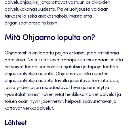
palveluohjaajiksi, jotka ottavat vastuun asiakkaiden
palvelukokonaisuudesta. Palveluohjausta voidaan
tarkastella sekä asiakasnäkökulmasta että
organisaatiotasolta käsin.
Mitä Ohjaamo lopulta on?
Ohjaamoihin on ladattu paljon erilaisia, jopa ristiriitaisia
odotuksia. Ne tuskin tuovat rahapussia mukanaan, mutta
ne voivat tuoda uudenlaisia ajatuksia ja tapoja tuottaa
ohjauspalveluja nuorille. Ohjaamo voi olla nuorten
ohjauspalveluja uudella tavalla jäsentävä toimintatapa,
jossa yhden osan muodostavat hyvin jäsennetyt ja
kysyntälähtöisesti rakennetut henkilökohtaiset palvelut ja
toisen osan hyvin jäsennetyt, helposti saavutettavat ja
kattavat verkkopalvelut.
Lähteet