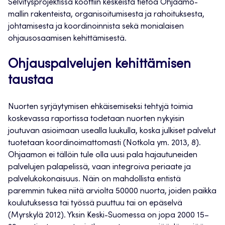
Selvitysprojektissa koottiin keskeistä tietoa Ohjaamo-
mallin rakenteista, organisoitumisesta ja rahoituksesta,
johtamisesta ja koordinoinnista sekä monialaisen
ohjausosaamisen kehittämisestä.
Ohjauspalvelujen kehittämisen
taustaa
Nuorten syrjäytymisen ehkäisemiseksi tehtyjä toimia
koskevassa raportissa todetaan nuorten nykyisin
joutuvan asioimaan usealla luukulla, koska julkiset palvelut
tuotetaan koordinoimattomasti (Notkola ym. 2013, 8).
Ohjaamon ei tällöin tule olla uusi pala hajautuneiden
palvelujen palapelissä, vaan integroiva periaate ja
palvelukokonaisuus. Näin on mahdollista entistä
paremmin tukea niitä arviolta 50000 nuorta, joiden paikka
koulutuksessa tai työssä puuttuu tai on epäselvä
(Myrskylä 2012). Yksin Keski-Suomessa on jopa 2000 15–