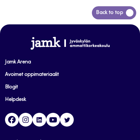
Siirry
Back to top
takaisin
sivun
alkuun
www.jamk.fi
Jamk Arena
Avoimet oppimateriaalit
Blogit
Helpdesk
Facebook
Instagram
LinkedIn
Youtube
Twitter