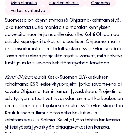
Monialaisuus
nuorten ohjaus
Ohjaamo
verkostoyhteistyö
Suomessa on käynnistymässä Ohjaamo-kehittämistyö,
joka tuottaa uusia monialaisia matalan kynnyksen
palveluita nuorille ja nuorille aikuisille. Kohti Ohjaamoa -
esiselvitysprojekti tarkasteli alueellisen Ohjaamo-mallin
organisoitumista ja mahdollisuuksia Jyväskylän seudulla.
Tässä artikkelissa projektitoimijat kuvaavat, mitä selvitys
tuotti ja mitä tulevaan kehittämistyöhön tarvitaan.
K
ohti Ohjaamoa
oli Keski-Suomen ELY-keskuksen
rahoittama ESR-esiselvitysprojekti, jonka tavoitteena oli
kuvata Ohjaamo-toimintamalli Jyväskylään. Projektin ja
selvitystyön toteuttivat Jyväskylän ammattikorkeakoulun
ammatillinen opettajakorkeakoulu, Jyväskylän yliopiston
Koulutuksen tutkimuslaitos sekä Koulutus- ja
kehittämiskeskus Salmia. Selvitystyötä tehtiin kiinteässä
yhteistyössä Jyväskylän ohjaajaverkoston kanssa.