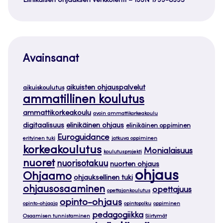
Elinikäisen ohjauksen verkkolehti – ISSN 1799-8395
Avainsanat
aikuisten ohjauspalvelut
aikuiskoulutus
ammatillinen koulutus
ammattikorkeakoulu
avoin ammattikorkeakoulu
digitaalisuus
elinikäinen ohjaus
elinikäinen oppiminen
Euroguidance
erityinen tuki
jatkuva oppiminen
korkeakoulutus
Monialaisuus
koulutusprojekti
nuoret
nuorisotakuu
nuorten ohjaus
ohjaus
Ohjaamo
ohjauksellinen tuki
ohjausosaaminen
opettajuus
opettajankoulutus
opinto-ohjaus
opinto-ohjaaja
opintopolku
oppiminen
pedagogiikka
Osaamisen tunnistaminen
Siirtymät