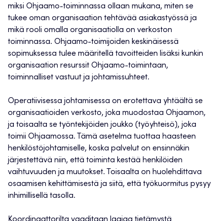
miksi Ohjaamo-toiminnassa ollaan mukana, miten se
tukee oman organisaation tehtävää asiakastyössä ja
mikä rooli omalla organisaatiolla on verkoston
toiminnassa. Ohjaamo-toimijoiden keskinäisessä
sopimuksessa tulee määritellä tavoitteiden lisäksi kunkin
organisaation resurssit Ohjaamo-toimintaan,
toiminnalliset vastuut ja johtamissuhteet.
Operatiivisessa johtamisessa on erotettava yhtäältä se
organisaatioiden verkosto, joka muodostaa Ohjaamon,
ja toisaalta se työntekijöiden joukko (työyhteisö), joka
toimii Ohjaamossa. Tämä asetelma tuottaa haasteen
henkilöstöjohtamiselle, koska palvelut on ensinnäkin
järjestettävä niin, että toiminta kestää henkilöiden
vaihtuvuuden ja muutokset. Toisaalta on huolehdittava
osaamisen kehittämisestä ja siitä, että työkuormitus pysyy
inhimillisellä tasolla.
Koordinaattorilta vaaditaan laajaa tietämystä