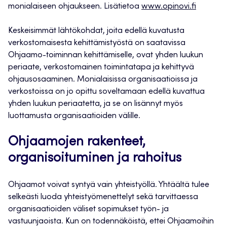
monialaiseen ohjaukseen. Lisätietoa
www.opinovi.fi
Keskeisimmät lähtökohdat, joita edellä kuvatusta
verkostomaisesta kehittämistyöstä on saatavissa
Ohjaamo-toiminnan kehittämiselle, ovat yhden luukun
periaate, verkostomainen toimintatapa ja kehittyvä
ohjausosaaminen. Monialaisissa organisaatioissa ja
verkostoissa on jo opittu soveltamaan edellä kuvattua
yhden luukun periaatetta, ja se on lisännyt myös
luottamusta organisaatioiden välille.
Ohjaamojen rakenteet,
organisoituminen ja rahoitus
Ohjaamot voivat syntyä vain yhteistyöllä. Yhtäältä tulee
selkeästi luoda yhteistyömenettelyt sekä tarvittaessa
organisaatioiden väliset sopimukset työn- ja
vastuunjaoista. Kun on todennäköistä, ettei Ohjaamoihin