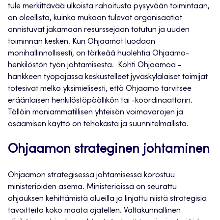
tule merkittävää ulkoista rahoitusta pysyvään toimintaan,
on oleellista, kuinka mukaan tulevat organisaatiot
onnistuvat jakamaan resurssejaan totutun ja uuden
toiminnan kesken. Kun Ohjaamot luodaan
monihallinnollisesti, on tärkeää huolehtia Ohjaamo-
henkilöstön työn johtamisesta. Kohti Ohjaamoa -
hankkeen työpajassa keskustelleet jyväskyläläiset toimijat
totesivat melko yksimielisesti, että Ohjaamo tarvitsee
eräänlaisen henkilöstöpäällikön tai -koordinaattorin.
Tällöin moniammatillisen yhteisön voimavarojen ja
osaamisen käyttö on tehokasta ja suunnitelmallista.
Ohjaamon strateginen johtaminen
Ohjaamon strategisessa johtamisessa korostuu
ministeriöiden asema. Ministeriöissä on seurattu
ohjauksen kehittämistä alueilla ja linjattu niistä strategisia
tavoitteita koko maata ajatellen. Valtakunnallinen