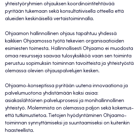
yhteistyöryhmien ohjauksen koordinointitehtävää
pyritään tukemaan sekä konsultatiivisella otteella että
alueiden keskinäisellä vertaistoiminnalla.
Ohjaamon hallinnollinen ohjaus tapahtuu yhdessä
kaikkien Ohjaamossa työtä tekevien organisaatioiden
esimiesten toimesta. Hallinnollisesti Ohjaamo ei muodosta
omaa resursseja saavaa tulosyksikköä vaan sen toiminta
perustuu sopimuksiin toiminnan tavoitteista ja yhteistyöstä
olemassa olevien ohjauspalvelujen kesken.
Ohjaamo-konseptissa pyritään uutena innovaationa ja
palvelumuotona yhdistämään kaksi asiaa:
asiakaslähtöinen palveluprosessi ja monihallinnollinen
yhteistyö. Molemmista on olemassa paljon sekä kokemus-
että tutkimustietoa. Tietojen hyödyntäminen Ohjaamo-
toiminnan synnyttämiseksi ja suuntaamiseksi on kuitenkin
haasteellista.