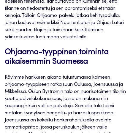
edelleen tekemistä. Ilahduttavaa on kuitenkin se, että
tilanne on tiedostettu ja sen parantamiseksi etsitään
keinoja. Tällöin Ohjaamo-palvelu jatkaa kehityspolulla,
johon kuuluvat esimerkiksi NuortenLaturi ja OhjausLaturi
sekä nuorten tilojen ja toiminnan keskittäminen
ydinkeskustan tuntumaan veturitalleille.
Ohjaamo-tyyppinen toiminta
aikaisemmin Suomessa
Kävimme hankkeen aikana tutustumassa kolmeen
ohjaamo-tyyppiseen ratkaisuun Oulussa, Joensuussa ja
Mikkelissä. Oulun Byströmin talo on nuorisotoimen tiloihin
koottu palvelukokonaisuus, jossa on mukana niin
kaupungin kuin valtion palveluja. Samalla talo toimii
matalan kynnyksen hengailu- ja harrastuspaikkana.
Joensuussa on kokeiltu hankerahoituksella avointa
ammattiopistoa, jossa peruskoulun jälkeen vaille