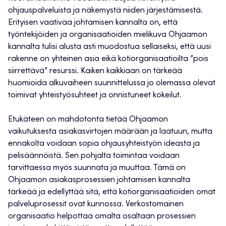
ohjauspalveluista ja näkemystä niiden järjestämisestä.
Erityisen vaativaa johtamisen kannalta on, että
työntekijöiden ja organisaatioiden mielikuva Ohjaamon
kannalta tulisi alusta asti muodostua sellaiseksi, että uusi
rakenne on yhteinen asia eikä kotiorganisaatioilta ”pois
siirrettävä” resurssi. Kaiken kaikkiaan on tärkeää
huomioida alkuvaiheen suunnittelussa jo olemassa olevat
toimivat yhteistyösuhteet ja onnistuneet kokeilut.
Etukäteen on mahdotonta tietää Ohjaamon
vaikutuksesta asiakasvirtojen määrään ja laatuun, mutta
ennakolta voidaan sopia ohjausyhteistyön ideasta ja
pelisäännöistä. Sen pohjalta toimintaa voidaan
tarvittaessa myös suunnata ja muuttaa. Tämä on
Ohjaamon asiakasprosessien johtamisen kannalta
tärkeää ja edellyttää sitä, että kotiorganisaatioiden omat
palveluprosessit ovat kunnossa. Verkostomainen
organisaatio helpottaa omalta osaltaan prosessien