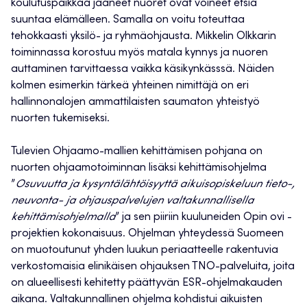
koulutuspaikkaa jääneet nuoret ovat voineet etsiä
suuntaa elämälleen. Samalla on voitu toteuttaa
tehokkaasti yksilö- ja ryhmäohjausta. Mikkelin Olkkarin
toiminnassa korostuu myös matala kynnys ja nuoren
auttaminen tarvittaessa vaikka käsikynkässsä. Näiden
kolmen esimerkin tärkeä yhteinen nimittäjä on eri
hallinnonalojen ammattilaisten saumaton yhteistyö
nuorten tukemiseksi.
Tulevien Ohjaamo-mallien kehittämisen pohjana on
nuorten ohjaamotoiminnan lisäksi kehittämisohjelma
”
Osuvuutta ja kysyntälähtöisyyttä aikuisopiskeluun tieto-,
neuvonta- ja ohjauspalvelujen valtakunnallisella
kehittämisohjelmalla
” ja sen piiriin kuuluneiden Opin ovi -
projektien kokonaisuus. Ohjelman yhteydessä Suomeen
on muotoutunut yhden luukun periaatteelle rakentuvia
verkostomaisia elinikäisen ohjauksen TNO-palveluita, joita
on alueellisesti kehitetty päättyvän ESR-ohjelmakauden
aikana. Valtakunnallinen ohjelma kohdistui aikuisten