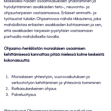
keskeiseksi näiden osaamisalueiden yhdistäminen ja
hyödyntäminen asiakkaiden tieto-, neuvonta- ja
ohjaustarpeisiin vastaamisessa. Erilaiset ammatti- ja
työtaustat tulisikin Ohjaamossa nähdä rikkautena, joka
mahdollistaa erilaisten asiakkaiden kohtaamisen ja sen,
että asiakkaiden tarpeisiin pystytään vastaamaan
parhaalla mahdollisella tavalla.
Ohjaamo-henkilöstön monialaisen osaamisen
kehittämisessä kannattaa pitää mielessä kolme keskeistä
kokonaisuutta:
Monialaisen yhteistyön, vuorovaikutuksen ja
verkostotyön kehittäminen ja yhteisönä toimiminen
Ratkaisukeskeinen ohjaus
Palveluohjaus