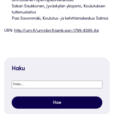
ammatillinen opettajakorkeakoulu
Sakari Saukkonen, Jyväskylän yliopisto, Koulutuksen
tutkimuslaitos
Pasi Savonmäki, Koulutus- ja kehittämiskeskus Salmia
URN:
http://urn.fi/urn:nbn:fi:jamk-issn-1799-8395-64
Haku
Haku: