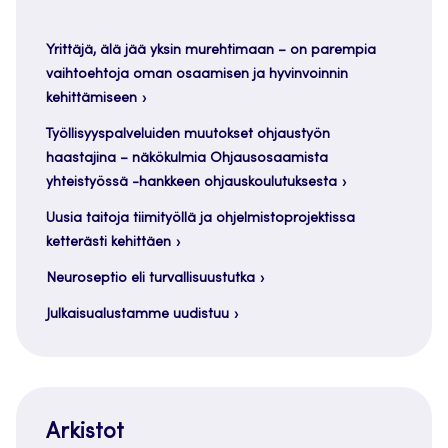
Yrittäjä, älä jää yksin murehtimaan – on parempia
vaihtoehtoja oman osaamisen ja hyvinvoinnin
kehittämiseen
Työllisyyspalveluiden muutokset ohjaustyön
haastajina – näkökulmia Ohjausosaamista
yhteistyössä -hankkeen ohjauskoulutuksesta
Uusia taitoja tiimityöllä ja ohjelmistoprojektissa
ketterästi kehittäen
Neuroseptio eli turvallisuustutka
Julkaisualustamme uudistuu
Arkistot