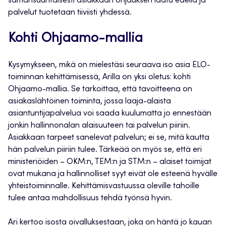
samansuuntaisesti asiakkaan ohjauksen laatu edellä ja
palvelut tuotetaan tiiviisti yhdessä.
Kohti Ohjaamo-mallia
Kysymykseen, mikä on mielestäsi seuraava iso asia ELO-
toiminnan kehittämisessä, Arilla on yksi oletus: kohti
Ohjaamo-mallia. Se tarkoittaa, että tavoitteena on
asiakaslähtöinen toiminta, jossa laaja-alaista
asiantuntijapalvelua voi saada kuulumatta jo ennestään
jonkin hallinnonalan alaisuuteen tai palvelun piiriin.
Asiakkaan tarpeet sanelevat palvelun; ei se, mitä kautta
hän palvelun piiriin tulee. Tärkeää on myös se, että eri
ministeriöiden – OKM:n, TEM:n ja STM:n – alaiset toimijat
ovat mukana ja hallinnolliset syyt eivät ole esteenä hyvälle
yhteistoiminnalle. Kehittämisvastuussa oleville tahoille
tulee antaa mahdollisuus tehdä työnsä hyvin.
Ari kertoo isosta oivalluksestaan, joka on häntä jo kauan