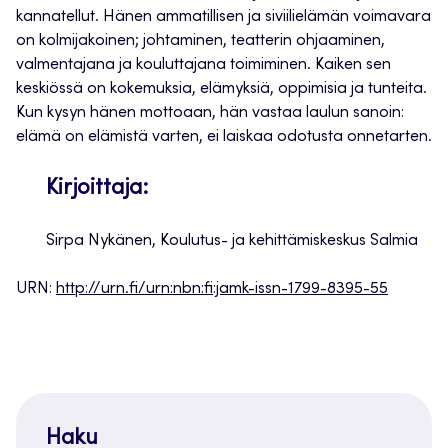
kannatellut. Hänen ammatillisen ja siviilielämän voimavara
on kolmijakoinen; johtaminen, teatterin ohjaaminen,
valmentajana ja kouluttajana toimiminen. Kaiken sen
keskiössä on kokemuksia, elämyksiä, oppimisia ja tunteita.
Kun kysyn hänen mottoaan, hän vastaa laulun sanoin:
elämä on elämistä varten, ei laiskaa odotusta onnetarten.
Kirjoittaja:
Sirpa Nykänen, Koulutus- ja kehittämiskeskus Salmia
URN:
http://urn.fi/urn:nbn:fi:jamk-issn-1799-8395-55
Haku