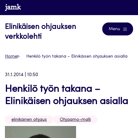
Siirry
www.jamk.fi
Journals
suoraan
sisältöön
Elinikäisen ohjauksen
Menu
verkkolehti
Home
Henkilö työn takana – Elinikäisen ohjauksen asialla
31.1.2014 | 10:50
Henkilö työn takana –
Elinikäisen ohjauksen asialla
elinikäinen ohjaus
Ohjaamo-malli