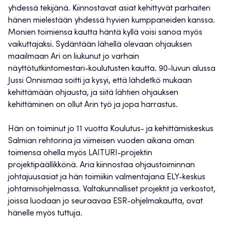
yhdessä tekijänä. Kiinnostavat asiat kehittyvät parhaiten
hänen mielestään yhdessä hyvien kumppaneiden kanssa.
Monien toimiensa kautta häntä kyllä voisi sanoa myös
vaikuttajaksi. Sydäntään lähellä olevaan ohjauksen
maailmaan Ari on liukunut jo varhain
näyttötutkintomestari-koulutusten kautta. 90-luvun alussa
Jussi Onnismaa soitti ja kysyi, että lähdetkö mukaan
kehittämään ohjausta, ja siitä lähtien ohjauksen
kehittäminen on ollut Arin työ ja jopa harrastus.
Hän on toiminut jo 11 vuotta Koulutus- ja kehittämiskeskus
Salmian rehtorina ja viimeisen vuoden aikana oman
toimensa ohella myös LAITURI-projektin
projektipäällikkönä. Aria kiinnostaa ohjaustoiminnan
johtajuusasiat ja hän toimiikin valmentajana ELY-keskus
johtamisohjelmassa. Valtakunnalliset projektit ja verkostot,
joissa luodaan jo seuraavaa ESR-ohjelmakautta, ovat
hänelle myös tuttuja.