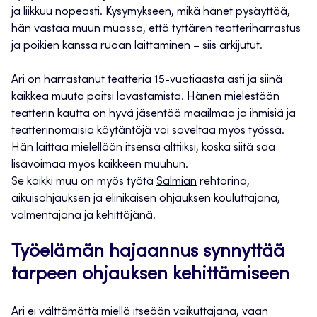
ja liikkuu nopeasti. Kysymykseen, mikä hänet pysäyttää,
hän vastaa muun muassa, että tyttären teatteriharrastus
ja poikien kanssa ruoan laittaminen – siis arkijutut.
Ari on harrastanut teatteria 15-vuotiaasta asti ja siinä
kaikkea muuta paitsi lavastamista. Hänen mielestään
teatterin kautta on hyvä jäsentää maailmaa ja ihmisiä ja
teatterinomaisia käytäntöjä voi soveltaa myös työssä.
Hän laittaa mielellään itsensä alttiiksi, koska siitä saa
lisävoimaa myös kaikkeen muuhun.
Se kaikki muu on myös työtä
Salmian
rehtorina,
aikuisohjauksen ja elinikäisen ohjauksen kouluttajana,
valmentajana ja kehittäjänä.
Työelämän hajaannus synnyttää
tarpeen ohjauksen kehittämiseen
Ari ei välttämättä miellä itseään vaikuttajana, vaan