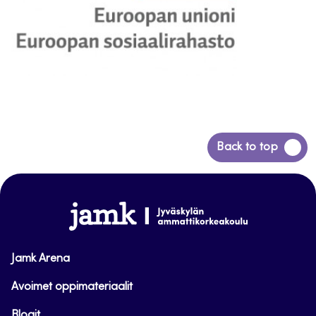
Siirry
Back to top
takaisin
sivun
alkuun
www.jamk.fi
Jamk Arena
Avoimet oppimateriaalit
Blogit