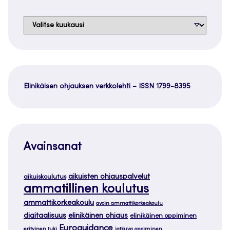
Arkistot
Elinikäisen ohjauksen verkkolehti – ISSN 1799-8395
Avainsanat
aikuisten ohjauspalvelut
aikuiskoulutus
ammatillinen koulutus
ammattikorkeakoulu
avoin ammattikorkeakoulu
digitaalisuus
elinikäinen ohjaus
elinikäinen oppiminen
Euroguidance
erityinen tuki
jatkuva oppiminen