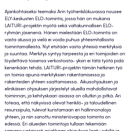
Ajankohtaiseksi teemaksi Arin työhenkilökuvassa nousee
ELY-keskusten ELO-toiminta, jossa hän on mukana
LAITURI-projektin myötä sekä valtakunnallisen ELO-
ryhmän jäsenenä. Hänen mielestään ELO-toiminta on
vasta alussa ja vielä ei voida puhua yhteismitallisista
toimintamalleista. Nyt etsitään vasta yhteisiä merkityksiä
ja suuntaa. Merkitys syntyy tarpeesta ja eri toimijoiden on
löydettävä toisensa verkostoista- yksin ei tätä työtä pidä
kenenkään tehdä. LAITURI-projektin tämän hetkinen työ
on toimia apuna merkityksien rakentamisessa ja
rakenteiden yhteen saattamisessa. Aikuisohjauksen ja
elinikäisen ohjauksen järjestelyt alueilla mahdollistavat
toiminnan, ja kehityskaari asiassa on ollutkin jo pitkä. Ari
toteaa, että näkyvissä olevat henkilö- ja taloudellinen
resurssipula, tulevat kuristamaan eri hallinnonaloja
yhteen, ja niin sanottu ministeriövapaa toiminta on
edessä. Eri alueiden toimintoja tullaan tekemään