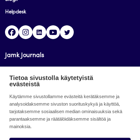
Helpdesk
Facebook
Instagram
LinkedIn
Youtube
Twitter
Jamk Journals
Jamkin verkkolehdet ovat julkisia ja maksuttomasti
Tietoa sivustolla käytetyistä
luettavissa. Verkkolehtien tarkoituksena on tukea
evästeistä
opetusta sekä tutkimus-, kehitys- ja
innovaatiotoimintaa.
Käytämme sivustollamme evästeitä kerätäksemme ja
analysoidaksemme sivuston suorituskykyä ja käyttöä,
tarjotaksemme sosiaalisen median ominaisuuksia sekä
About the site
parantaaksemme ja räätälöidäksemme sisältöä ja
mainoksia.
Jamkin verkkolehdet