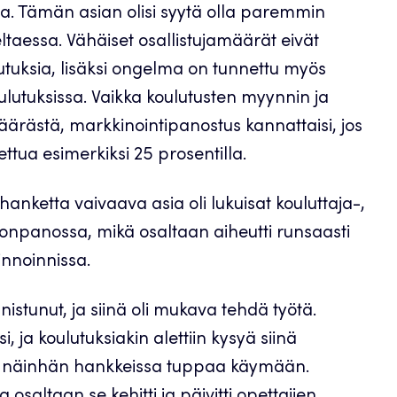
seja. Tämän asian olisi syytä olla paremmin
eltaessa. Vähäiset osallistujamäärät eivät
tuksia, lisäksi ongelma on tunnettu myös
ulutuksissa. Vaikka koulutusten myynnin ja
määrästä, markkinointipanostus kannattaisi, jos
ettua esimerkiksi 25 prosentilla.
ketta vaivaava asia oli lukuisat kouluttaja-,
onpanossa, mikä osaltaan aiheutti runsaasti
innoinnissa.
tunut, ja siinä oli mukava tehdä työtä.
si, ja koulutuksiakin alettiin kysyä siinä
ta näinhän hankkeissa tuppaa käymään.