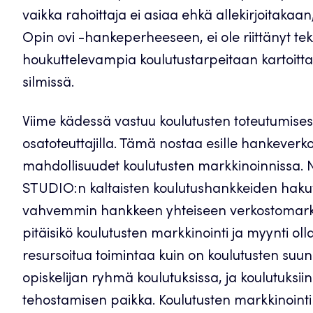
vaikka rahoittaja ei asiaa ehkä allekirjoitaka
Opin ovi -hankeperheeseen, ei ole riittänyt t
houkuttelevampia koulutustarpeitaan kartoittav
silmissä.
Viime kädessä vastuu koulutusten toteutumises
osatoteuttajilla. Tämä nostaa esille hankever
mahdollisuudet koulutusten markkinoinnissa. N
STUDIO:n kaltaisten koulutushankkeiden hakuv
vahvemmin hankkeen yhteiseen verkostomarkki
pitäisikö koulutusten markkinointi ja myynti o
resursoitua toimintaa kuin on koulutusten suunn
opiskelijan ryhmä koulutuksissa, ja koulutuksiin
tehostamisen paikka. Koulutusten markkinointi