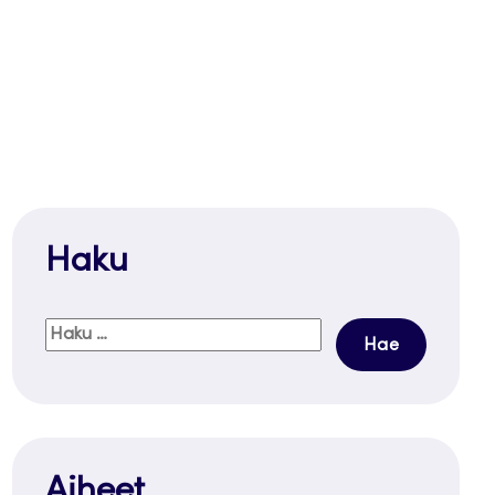
Haku
Haku:
Aiheet