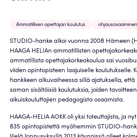
Ammatillisen opettajan koulutus
ohjausosaamine
STUDIO-hanke alkoi vuonna 2008 Hämeen (H
HAAGA HELIAn ammatillisten opettajakorkeako
ammatillista opettajakorkeakoulua sai vuosibu
viiden opintopisteen laajuiselle koulutukselle. K
hankkeen alkuvaiheessa sillä ajatuksella, että
saman sisältöisiä koulutuksia, joiden tavoitteen
aikuiskouluttajien pedagogista osaamista.
HAAGA-HELIA AOKK oli yksi toteuttajista, ja nyt 
835 opintopistettä myöhemmin STUDIO-hanke 