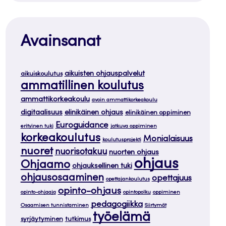
Avainsanat
aikuisten ohjauspalvelut
aikuiskoulutus
ammatillinen koulutus
ammattikorkeakoulu
avoin ammattikorkeakoulu
digitaalisuus
elinikäinen ohjaus
elinikäinen oppiminen
Euroguidance
erityinen tuki
jatkuva oppiminen
korkeakoulutus
Monialaisuus
koulutusprojekti
nuoret
nuorisotakuu
nuorten ohjaus
ohjaus
Ohjaamo
ohjauksellinen tuki
ohjausosaaminen
opettajuus
opettajankoulutus
opinto-ohjaus
opinto-ohjaaja
opintopolku
oppiminen
pedagogiikka
Osaamisen tunnistaminen
Siirtymät
työelämä
syrjäytyminen
tutkimus