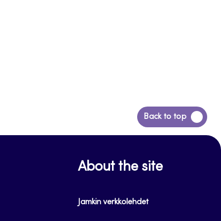
Siirry
Back to top
takaisin
sivun
alkuun
About the site
Jamkin verkkolehdet