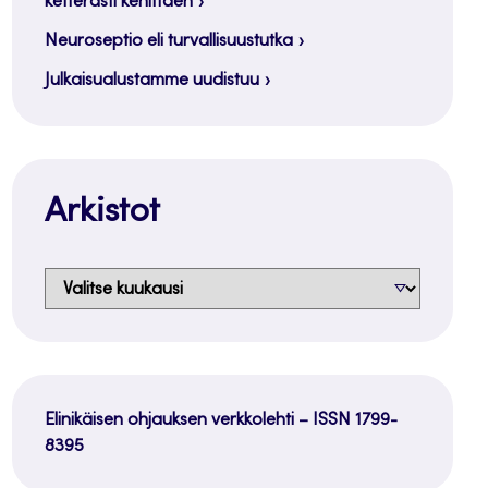
ketterästi kehittäen
Neuroseptio eli turvallisuustutka
Julkaisualustamme uudistuu
Arkistot
Arkistot
Elinikäisen ohjauksen verkkolehti – ISSN 1799-
8395