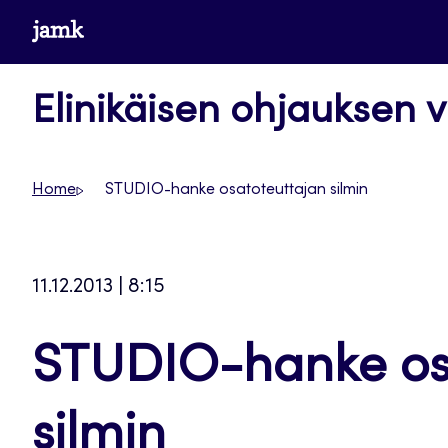
Siirry
www.jamk.fi
suoraan
sisältöön
Elinikäisen ohjauksen v
Home
STUDIO-hanke osatoteuttajan silmin
11.12.2013 | 8:15
STUDIO-hanke os
silmin