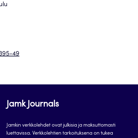
ulu
8395-49
Jamk Journals
Jamkin verkkolehdet ovat julkisia ja maksuttomasti
luettavissa. Verkkolehtien tarkoituksena on tukea