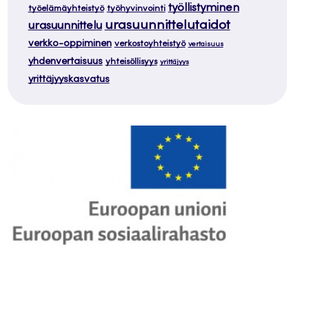
työllistyminen
työelämäyhteistyö
työhyvinvointi
urasuunnittelutaidot
urasuunnittelu
verkko-oppiminen
verkostoyhteistyö
vertaisuus
yhdenvertaisuus
yhteisöllisyys
yrittäjyys
yrittäjyyskasvatus