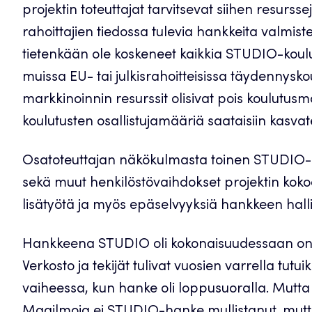
projektin toteuttajat tarvitsevat siihen resurs
rahoittajien tiedossa tulevia hankkeita valmist
tietenkään ole koskeneet kaikkia STUDIO-koulu
muissa EU- tai julkisrahoitteisissa täydennysko
markkinoinnin resurssit olisivat pois koulutus
koulutusten osallistujamääriä saataisiin kasvat
Osatoteuttajan näkökulmasta toinen STUDIO-han
sekä muut henkilöstövaihdokset projektin koko
lisätyötä ja myös epäselvyyksiä hankkeen hall
Hankkeena STUDIO oli kokonaisuudessaan onnis
Verkosto ja tekijät tulivat vuosien varrella tutuik
vaiheessa, kun hanke oli loppusuoralla. Mut