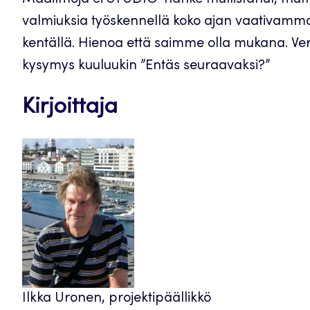
Maailmoja ei STUDIO-hanke mullistanut, mutta o
valmiuksia työskennellä koko ajan vaativamma
kentällä. Hienoa että saimme olla mukana. Ver
kysymys kuuluukin ”Entäs seuraavaksi?”
Kirjoittaja
Ilkka Uronen, projektipäällikkö