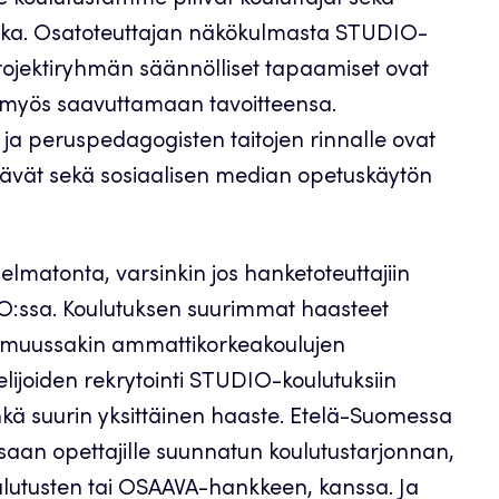
e koulutustamme pitivät kouluttajat sekä
akka. Osatoteuttajan näkökulmasta STUDIO-
i projektiryhmän säännölliset tapaamiset ovat
 myös saavuttamaan tavoitteensa.
, ja peruspedagogisten taitojen rinnalle ovat
tävät sekä sosiaalisen median opetuskäytön
lmatonta, varsinkin jos hanketoteuttajiin
IO:ssa. Koulutuksen suurimmat haasteet
n muussakin ammattikorkeakoulujen
ijoiden rekrytointi STUDIO-koulutuksiin
hkä suurin yksittäinen haaste. Etelä-Suomessa
saan opettajille suunnatun koulutustarjonnan,
utusten tai OSAAVA-hankkeen, kanssa. Ja