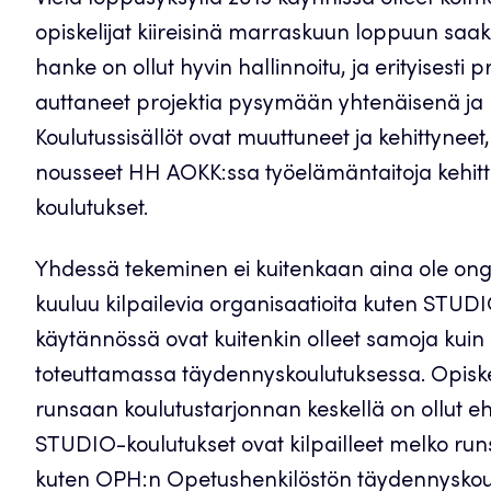
Vielä loppusyksyllä 2013 käynnissä olleet kolm
opiskelijat kiireisinä marraskuun loppuun sa
hanke on ollut hyvin hallinnoitu, ja erityisest
auttaneet projektia pysymään yhtenäisenä ja
Koulutussisällöt ovat muuttuneet ja kehittyneet
nousseet HH AOKK:ssa työelämäntaitoja kehit
koulutukset.
Yhdessä tekeminen ei kuitenkaan aina ole onge
kuuluu kilpailevia organisaatioita kuten STUD
käytännössä ovat kuitenkin olleet samoja kui
toteuttamassa täydennyskoulutuksessa. Opiskel
runsaan koulutustarjonnan keskellä on ollut e
STUDIO-koulutukset ovat kilpailleet melko run
kuten OPH:n Opetushenkilöstön täydennyskoul