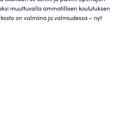
saltaan se kehitti ja päivitti opettajien
ksi muuttuvalla ammatillisen koulutuksen
kosto on valmiina ja valmiudessa – nyt