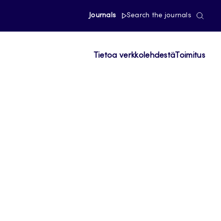
Journals
Search the journals
Tietoa verkkolehdestä
Toimitus