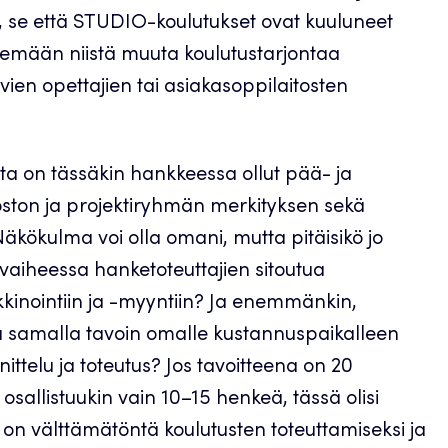
an, se että STUDIO-koulutukset ovat kuuluneet
ekemään niistä muuta koulutustarjontaa
ien opettajien tai asiakasoppilaitosten
ta on tässäkin hankkeessa ollut pää- ja
koston ja projektiryhmän merkityksen sekä
äkökulma voi olla omani, mutta pitäisikö jo
aiheessa hanketoteuttajien sitoutua
nointiin ja -myyntiin? Ja enemmänkin,
lla samalla tavoin omalle kustannuspaikalleen
ittelu ja toteutus? Jos tavoitteena on 20
 osallistuukin vain 10–15 henkeä, tässä olisi
 on välttämätöntä koulutusten toteuttamiseksi ja