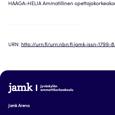
HAAGA-HELIA Ammatillinen opettajakorkeako
URN:
http://urn.fi/urn:nbn:fi:jamk-issn-1799-
www.jamk.fi
Jamk Arena