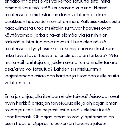
ennakointitilastot eivät voi kertoa totuutta siitä, mikä
ammatti voisi työllistää seuraavina vuosina. Näissä
tilanteissa on mielestäni muitakin vaihtoehtoja kuin
asiakkaan haaveiden romuttaminen. Ratkaisukeskeisestä
näkökulmasta utopistiseltakin tuntuvat haaveet ovat
käyttövoimaa, jotka pitävät elämää yllä ja niihin on
tärkeää suhtautua arvostavasti. Usein olen näissä
tilanteissa siirtynyt asiakkaani kanssa arvokeskusteluun:
mikä tässä tavoitteessa tai unelmassa on tärkeää? Mitä
muita vaihtoehtoja on, joiden avulla tämä sinulle tärkeä
asia/arvo voi toteutua? Lähden siis mieluummin
laajentamaan asiakkaan karttaa ja tuomaan esille muita
vaihtoehtoja.
Entä jos ohjaajalla itsellään ei ole toivoa? Asiakkaat ovat
hyvin herkkiä ohjaajan toiveikkuudelle ja ohjaajan oman
toivon puute tulee helposti esille sekä kielellisesti että
sanattomasti. Ohjaajan oman toivon ylläpitäminen on
usein haaste. Oppilas tulee kerran toisensa jälkeen