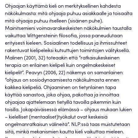
Ohjaajan käyttämä kieli on merkityksellinen kahdesta
näkökulmasta: mitä ohjaaja puhuu asiakkaalle ja toisaalta
mitä ohjaaja puhuu itselleen (sisäinen puhe).
Mainitsemieni voimavarakeskeisten näkökulmien taustalla
vaikuttaa Wittgensteinin filosofia, jossa paneudutaan
erityisesti kieleen. Sosiaalinen todellisuus ja ihmissuhteet
rakentuvat kielipeleiksi kutsuttujen toimintojen välityksellä.
Malinen (2001, 32) toteaakin että ”ratkaisukeskeinen
terapia on erilainen kielipeli kuin ongelmakeskeiset
kielipelit”. Peavyn (2006, 22) näkemys on samanlainen:
”ohjaus on sosiodynaamisesta näkökulmasta ennen
kaikkea kielipeliä. Ohjaaminen on tietynlainen tapa
käyttää sanastoa, joka ohjaa, pakottaa ja innoittaa
ohjaajaa ajattelemaan tietyillä tavoilla pikemmin kuin
toisilla. Jokapäiväisessä elämässä – ohjaus mukaan lukien
– kielelliset (mentaaliset)työkalut ovat keskeisiä
ongelmanratkaisun välineitä”. NLP:ssä taas muistutetaan
siitä, minkä mekanismien kautta kieli vaikuttaa mieleen.