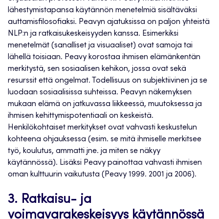
lähestymistapansa käytännön menetelmiä sisältäväksi
auttamisfilosofiaksi. Peavyn ajatuksissa on paljon yhteistä
NLP:n ja ratkaisukeskeisyyden kanssa. Esimerkiksi
menetelmät (sanalliset ja visuaaliset) ovat samoja tai
lähellä toisiaan. Peavy korostaa ihmisen elämänkentän
merkitystä, sen sosiaalisen kehikon, jossa ovat sekä
resurssit että ongelmat. Todellisuus on subjektiivinen ja se
luodaan sosiaalisissa suhteissa. Peavyn näkemyksen
mukaan elämä on jatkuvassa liikkeessä, muutoksessa ja
ihmisen kehittymispotentiaali on keskeistä.
Henkilökohtaiset merkitykset ovat vahvasti keskustelun
kohteena ohjauksessa (esim. se mitä ihmiselle merkitsee
työ, koulutus, ammatti jne. ja miten se näkyy
käytännössä). Lisäksi Peavy painottaa vahvasti ihmisen
oman kulttuurin vaikutusta (Peavy 1999. 2001 ja 2006).
3. Ratkaisu- ja
voimavarakeskeisyys käytännössä