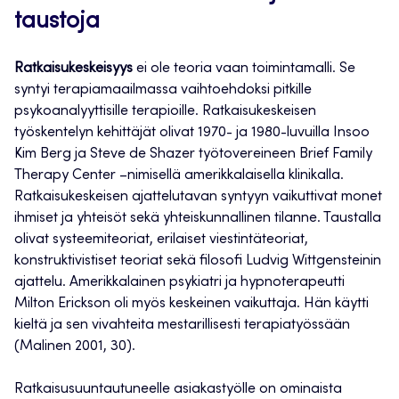
taustoja
Ratkaisukeskeisyys
ei ole teoria vaan toimintamalli. Se
syntyi terapiamaailmassa vaihtoehdoksi pitkille
psykoanalyyttisille terapioille. Ratkaisukeskeisen
työskentelyn kehittäjät olivat 1970- ja 1980-luvuilla Insoo
Kim Berg ja Steve de Shazer työtovereineen Brief Family
Therapy Center –nimisellä amerikkalaisella klinikalla.
Ratkaisukeskeisen ajattelutavan syntyyn vaikuttivat monet
ihmiset ja yhteisöt sekä yhteiskunnallinen tilanne. Taustalla
olivat systeemiteoriat, erilaiset viestintäteoriat,
konstruktivistiset teoriat sekä filosofi Ludvig Wittgensteinin
ajattelu. Amerikkalainen psykiatri ja hypnoterapeutti
Milton Erickson oli myös keskeinen vaikuttaja. Hän käytti
kieltä ja sen vivahteita mestarillisesti terapiatyössään
(Malinen 2001, 30).
Ratkaisusuuntautuneelle asiakastyölle on ominaista