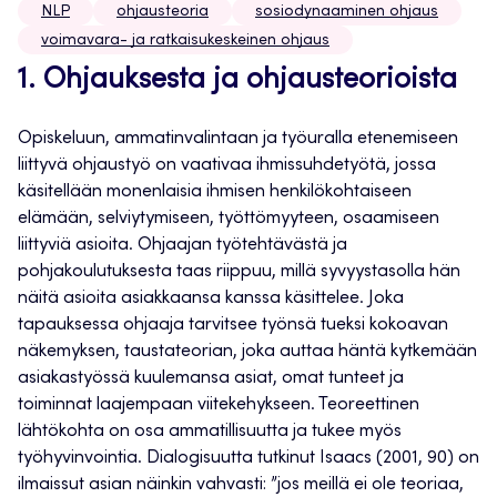
NLP
ohjausteoria
sosiodynaaminen ohjaus
voimavara- ja ratkaisukeskeinen ohjaus
1. Ohjauksesta ja ohjausteorioista
Opiskeluun, ammatinvalintaan ja työuralla etenemiseen
liittyvä ohjaustyö on vaativaa ihmissuhdetyötä, jossa
käsitellään monenlaisia ihmisen henkilökohtaiseen
elämään, selviytymiseen, työttömyyteen, osaamiseen
liittyviä asioita. Ohjaajan työtehtävästä ja
pohjakoulutuksesta taas riippuu, millä syvyystasolla hän
näitä asioita asiakkaansa kanssa käsittelee. Joka
tapauksessa ohjaaja tarvitsee työnsä tueksi kokoavan
näkemyksen, taustateorian, joka auttaa häntä kytkemään
asiakastyössä kuulemansa asiat, omat tunteet ja
toiminnat laajempaan viitekehykseen. Teoreettinen
lähtökohta on osa ammatillisuutta ja tukee myös
työhyvinvointia. Dialogisuutta tutkinut Isaacs (2001, 90) on
ilmaissut asian näinkin vahvasti: ”jos meillä ei ole teoriaa,