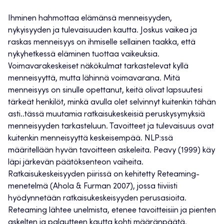
Ihminen hahmottaa elämänsä menneisyyden,
nykyisyyden ja tulevaisuuden kautta. Joskus vaikea ja
raskas menneisyys on ihmiselle sellainen taakka, että
nykyhetkessä eläminen tuottaa vaikeuksia.
Voimavarakeskeiset näkökulmat tarkastelevat kyllä
menneisyyttä, mutta lähinnä voimavarana. Mitä
menneisyys on sinulle opettanut, keitä olivat lapsuutesi
tärkeät henkilöt, minkä avulla olet selvinnyt kuitenkin tähän
asti..tässä muutamia ratkaisukeskeisiä peruskysymyksiä
menneisyyden tarkasteluun. Tavoitteet ja tulevaisuus ovat
kuitenkin menneisyyttä keskeisempää. NLP:ssä
määritellään hyvän tavoitteen askeleita. Peavy (1999) käy
läpi järkevän päätöksenteon vaiheita.
Ratkaisukeskeisyyden piirissä on kehitetty Reteaming-
menetelmä (Ahola & Furman 2007), jossa tiiviisti
hyödynnetään ratkaisukeskeisyyden perusasioita.
Reteaming lähtee unelmista, etenee tavoitteisiin ja pienten
askelten ja palautteen kautta kohti määränpäätä.