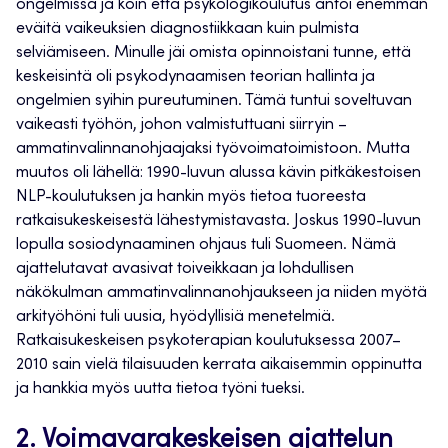
ongelmissa ja koin että psykologikoulutus antoi enemmän
eväitä vaikeuksien diagnostiikkaan kuin pulmista
selviämiseen. Minulle jäi omista opinnoistani tunne, että
keskeisintä oli psykodynaamisen teorian hallinta ja
ongelmien syihin pureutuminen. Tämä tuntui soveltuvan
vaikeasti työhön, johon valmistuttuani siirryin –
ammatinvalinnanohjaajaksi työvoimatoimistoon. Mutta
muutos oli lähellä: 1990-luvun alussa kävin pitkäkestoisen
NLP-koulutuksen ja hankin myös tietoa tuoreesta
ratkaisukeskeisestä lähestymistavasta. Joskus 1990-luvun
lopulla sosiodynaaminen ohjaus tuli Suomeen. Nämä
ajattelutavat avasivat toiveikkaan ja lohdullisen
näkökulman ammatinvalinnanohjaukseen ja niiden myötä
arkityöhöni tuli uusia, hyödyllisiä menetelmiä.
Ratkaisukeskeisen psykoterapian koulutuksessa 2007–
2010 sain vielä tilaisuuden kerrata aikaisemmin oppinutta
ja hankkia myös uutta tietoa työni tueksi.
2. Voimavarakeskeisen ajattelun