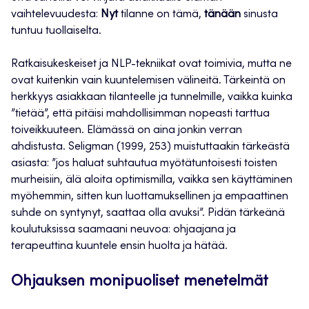
vaihtelevuudesta:
Nyt
tilanne on tämä,
tänään
sinusta
tuntuu tuollaiselta.
Ratkaisukeskeiset ja NLP-tekniikat ovat toimivia, mutta ne
ovat kuitenkin vain kuuntelemisen välineitä. Tärkeintä on
herkkyys asiakkaan tilanteelle ja tunnelmille, vaikka kuinka
”tietää”, että pitäisi mahdollisimman nopeasti tarttua
toiveikkuuteen. Elämässä on aina jonkin verran
ahdistusta. Seligman (1999, 253) muistuttaakin tärkeästä
asiasta: ”jos haluat suhtautua myötätuntoisesti toisten
murheisiin, älä aloita optimismilla, vaikka sen käyttäminen
myöhemmin, sitten kun luottamuksellinen ja empaattinen
suhde on syntynyt, saattaa olla avuksi”. Pidän tärkeänä
koulutuksissa saamaani neuvoa: ohjaajana ja
terapeuttina kuuntele ensin huolta ja hätää.
Ohjauksen monipuoliset menetelmät