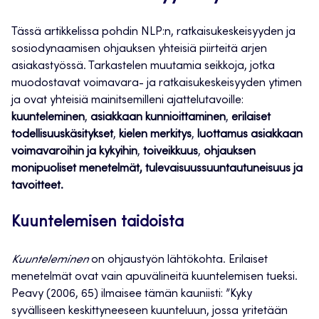
Tässä artikkelissa pohdin NLP:n, ratkaisukeskeisyyden ja
sosiodynaamisen ohjauksen yhteisiä piirteitä arjen
asiakastyössä. Tarkastelen muutamia seikkoja, jotka
muodostavat voimavara- ja ratkaisukeskeisyyden ytimen
ja ovat yhteisiä mainitsemilleni ajattelutavoille:
kuunteleminen
,
asiakkaan kunnioittaminen
,
erilaiset
todellisuuskäsitykset
,
kielen merkitys
,
luottamus asiakkaan
voimavaroihin
ja kykyihin
,
toiveikkuus
,
ohjauksen
monipuoliset menetelmät, tulevaisuussuuntautuneisuus ja
tavoitteet.
Kuuntelemisen taidoista
Kuunteleminen
on ohjaustyön lähtökohta. Erilaiset
menetelmät ovat vain apuvälineitä kuuntelemisen tueksi.
Peavy (2006, 65) ilmaisee tämän kauniisti: ”Kyky
syvälliseen keskittyneeseen kuunteluun, jossa yritetään