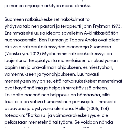
ja monen ohjaajan arkityön menetelmäksi.
Suomeen ratkaisukeskeiset näkökulmat toi
yhdysvaltalainen pastori ja terapeutti John Frykman 1973.
Ensimmäiseksi uusia ideoita sovellettiin A-klinikkasäätiön
nuorisoasemilla. Ben Furman ja Tapani Ahola ovat olleet
aktiivisia ratkaisukeskeisyyden pioneereja Suomessa
(Vänskä ym. 2012) Myöhemmin ratkaisukeskeisyys on
laajentunut terapiatyöstä monenlaiseen asiakastyöhön:
oppimisen ja uravalinnan ohjaukseen, esimiestyöhön,
valmennukseen ja työnohjaukseen. Luultavasti
menestyksen syy on se, että ratkaisukeskeiset menetelmät
ovat käytännöllisiä ja helposti siirrettävissä arkeen.
Toisaalta näennäinen helppous on hämäävää, sillä
taustalla on vahva humanistinen perusajatus ihmisestä
osaavana ja pystyvänä olentona. Helle (2005, 124)
toteaakin: ”Ratkaisu- ja voimavarakeskeisyys ei ole
pelkästään menetelmä tai työote. Se voidaan nähdä