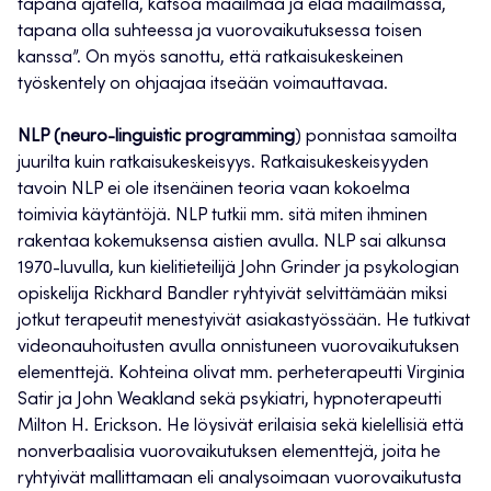
tapana ajatella, katsoa maailmaa ja elää maailmassa,
tapana olla suhteessa ja vuorovaikutuksessa toisen
kanssa”. On myös sanottu, että ratkaisukeskeinen
työskentely on ohjaajaa itseään voimauttavaa.
NLP (neuro-linguistic programming
) ponnistaa samoilta
juurilta kuin ratkaisukeskeisyys. Ratkaisukeskeisyyden
tavoin NLP ei ole itsenäinen teoria vaan kokoelma
toimivia käytäntöjä. NLP tutkii mm. sitä miten ihminen
rakentaa kokemuksensa aistien avulla. NLP sai alkunsa
1970-luvulla, kun kielitieteilijä John Grinder ja psykologian
opiskelija Rickhard Bandler ryhtyivät selvittämään miksi
jotkut terapeutit menestyivät asiakastyössään. He tutkivat
videonauhoitusten avulla onnistuneen vuorovaikutuksen
elementtejä. Kohteina olivat mm. perheterapeutti Virginia
Satir ja John Weakland sekä psykiatri, hypnoterapeutti
Milton H. Erickson. He löysivät erilaisia sekä kielellisiä että
nonverbaalisia vuorovaikutuksen elementtejä, joita he
ryhtyivät mallittamaan eli analysoimaan vuorovaikutusta