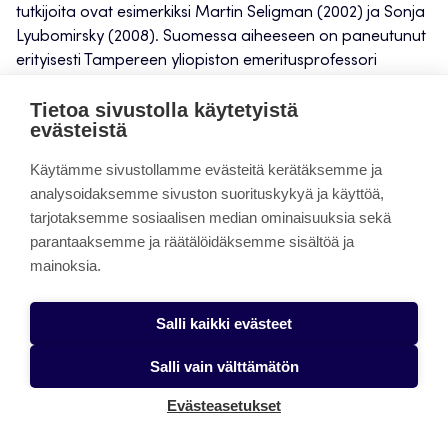
tutkijoita ovat esimerkiksi Martin Seligman (2002) ja Sonja
Lyubomirsky (2008). Suomessa aiheeseen on paneutunut
erityisesti Tampereen yliopiston emeritusprofessori
Markku Ojanen (2007).
Tietoa sivustolla käytetyistä
evästeistä
Ratkaisu- ja voimavarakeskeinen näkökulma vapauttaa
ohjaajan tasaveroisempaan yhteistyöhön asiakkaan
Käytämme sivustollamme evästeitä kerätäksemme ja
kanssa kuin ne lähestymistavat, joissa ohjaajan
analysoidaksemme sivuston suorituskykyä ja käyttöä,
asiantuntijuus painottuu. Samalla on tärkeää tiedostaa,
tarjotaksemme sosiaalisen median ominaisuuksia sekä
että ohjaajan ja asiakkaan suhteessa on aina mukana
parantaaksemme ja räätälöidäksemme sisältöä ja
valtarakenne, halusipa sitä tai ei. Tämän valtasuhteen
mainoksia.
purkamiseksi tai lieventämiseksi voi olla hyvä ajatella
ohjaussuhdetta asiantuntijuuden vaihtona: asiakas tietää
Salli kaikki evästeet
omasta elämästään, minä ohjaajana ohjausprosessista ja
erilaisista keinoista tukea häntä eteenpäin.
Salli vain välttämätön
Tärkeää on myös erottaa populaaripsykologian käsite
Evästeasetukset
positiivinen ajattelu positiivisesta psykologiasta, joka
nojautuu tutkimustuloksiin. Myös on viisautta muistaa, että