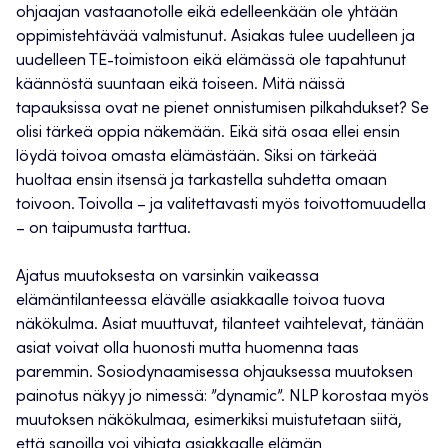
ohjaajan vastaanotolle eikä edelleenkään ole yhtään
oppimistehtävää valmistunut. Asiakas tulee uudelleen ja
uudelleen TE-toimistoon eikä elämässä ole tapahtunut
käännöstä suuntaan eikä toiseen. Mitä näissä
tapauksissa ovat ne pienet onnistumisen pilkahdukset? Se
olisi tärkeä oppia näkemään. Eikä sitä osaa ellei ensin
löydä toivoa omasta elämästään. Siksi on tärkeää
huoltaa ensin itsensä ja tarkastella suhdetta omaan
toivoon. Toivolla – ja valitettavasti myös toivottomuudella
– on taipumusta tarttua.
Ajatus muutoksesta on varsinkin vaikeassa
elämäntilanteessa elävälle asiakkaalle toivoa tuova
näkökulma. Asiat muuttuvat, tilanteet vaihtelevat, tänään
asiat voivat olla huonosti mutta huomenna taas
paremmin. Sosiodynaamisessa ohjauksessa muutoksen
painotus näkyy jo nimessä: ”dynamic”. NLP korostaa myös
muutoksen näkökulmaa, esimerkiksi muistutetaan siitä,
että sanoilla voi vihjata asiakkaalle elämän