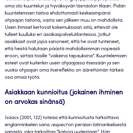
oma olo kuuntelun ja hyväksyvän läsnäolon tilaan. Pidän
kuuntelemisen taitoa ehdottomasti keskeisimpänä
ohjaajan taitona, vasta sen jälkeen muu on mahdollista.
Usein ihmiset kertovat kokemuksiaan siitä, etteivät ole
tulleet kuulluksi eri asiakaspalvelutilanteissa. Jotkut
asiakkaat ovat jopa sanoneet, että he ovat tunteneet,
että heistä halutaan päästä mahdollisimman nopeasti
eroon, siirtää toisille ”vaikeina tapauksina”. Kuuntelemisen
esteet ovat kuitenkin usein ohjaajassa itsessään ja sen
vuoksi ohjaajan oma itsereflektio on äärettömän tärkeä
osa omaa työtä.
Asiakkaan kunnioitus (jokainen ihminen
on arvokas sinänsä)
Isaacs (2001, 122) toteaa että kunnioitusta tarkoittava
englanninkielen sana
respect
on peräisin latinankielisestä
sanasta, joka tarkoittaa ”katsoa uudestaan”. Hän