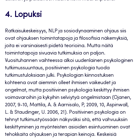
4. Lopuksi
Ratkaisukeskeisyys, NLP ja sosiodynaaminen ohjaus siis
ovat ohjauksen toimintatapoja ja filosofisia näkemyksiä,
joita ei varsinaisesti pidetä teorioina. Mutta näitä
toimintatapoja sivuavia tutkimuksia on paljon.
Vuosituhannen vaihteessa alkoi uudenlainen psykologinen
tutkimussuuntaus, positiivinen psykologia tuoda
tutkimustuloksiaan julki. Psykologian kiinnostuksen
kohteena ovat aiemmin olleet ihmisen vaikeudet ja
ongelmat, mutta positiivinen psykologia keskittyy ihmisen
voimavaroihin ja kykyihin selviytyä ongelmistaan (Ojanen,
2007, 9-10, Mattila, A. & Aarnisalo, P, 2009, 10, Aspinwall,
L. & Staudinger, U. 2006, 21). Positiivinen psykologia on
tehnyt tutkimustyössään näkyväksi sitä, että vahvuuksiin
keskittyminen ja myönteisten asioiden esiintuominen ovat
tehokkaita ohjauksen ja terapian keinoja. Keskeisiä