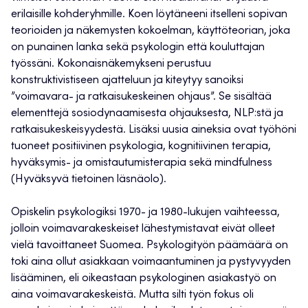
erilaisille kohderyhmille. Koen löytäneeni itselleni sopivan
teorioiden ja näkemysten kokoelman, käyttöteorian, joka
on punainen lanka sekä psykologin että kouluttajan
työssäni. Kokonaisnäkemykseni perustuu
konstruktivistiseen ajatteluun ja kiteytyy sanoiksi
”voimavara- ja ratkaisukeskeinen ohjaus”. Se sisältää
elementtejä sosiodynaamisesta ohjauksesta, NLP:stä ja
ratkaisukeskeisyydestä. Lisäksi uusia aineksia ovat työhöni
tuoneet positiivinen psykologia, kognitiivinen terapia,
hyväksymis- ja omistautumisterapia sekä mindfulness
(Hyväksyvä tietoinen läsnäolo).
Opiskelin psykologiksi 1970- ja 1980-lukujen vaihteessa,
jolloin voimavarakeskeiset lähestymistavat eivät olleet
vielä tavoittaneet Suomea. Psykologityön päämäärä on
toki aina ollut asiakkaan voimaantuminen ja pystyvyyden
lisääminen, eli oikeastaan psykologinen asiakastyö on
aina voimavarakeskeistä. Mutta silti työn fokus oli