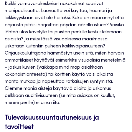
Kaikki voimavarakeskeiset näkökulmat suosivat
monipuolisuutta. Luovuutta voi käyttää, huumori ja
leikkisyyskään eivät ole haitaksi. Kuka on määrännyt että
ohjausta pitäisi harjoittaa pöydän äärellä istuen? Voisiko
lähteä ulos kävelylle tai puiston penkille keskustelemaan
asioista? Ja miksi tässä visuaalisessa maailmassa
uskotaan kuitenkin puheen kaikkivoipaisuuteen?
Ohjauskouluttajana hämmästyn usein sitä, miten harvoin
ammattilaiset käyttävät esimerkiksi visuaalisia menetelmiä
– joskus kuvien (vaikkapa mind map asiakkaan
kokonaistilanteesta) tai korttien käyttö voisi oikaista
monta mutkaa ja nopeuttaa ratkaisujen syntymistä.
Olemme monia aisteja käyttäviä olioita ja uskomus
pelkkään auditiivisuuteen (se mitä asiakas on kuullut,
menee perille) ei aina riitä.
Tulevaisuussuuntautuneisuus ja
tavoitteet