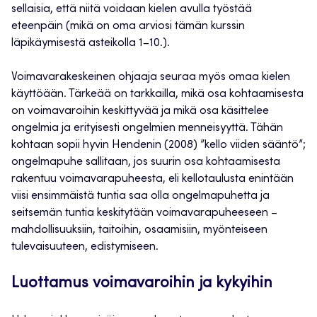
sellaisia, että niitä voidaan kielen avulla työstää
eteenpäin (mikä on oma arviosi tämän kurssin
läpikäymisestä asteikolla 1–10.).
Voimavarakeskeinen ohjaaja seuraa myös omaa kielen
käyttöään. Tärkeää on tarkkailla, mikä osa kohtaamisesta
on voimavaroihin keskittyvää ja mikä osa käsittelee
ongelmia ja erityisesti ongelmien menneisyyttä. Tähän
kohtaan sopii hyvin Hendenin (2008) ”kello viiden sääntö”;
ongelmapuhe sallitaan, jos suurin osa kohtaamisesta
rakentuu voimavarapuheesta, eli kellotaulusta enintään
viisi ensimmäistä tuntia saa olla ongelmapuhetta ja
seitsemän tuntia keskitytään voimavarapuheeseen –
mahdollisuuksiin, taitoihin, osaamisiin, myönteiseen
tulevaisuuteen, edistymiseen.
Luottamus voimavaroihin ja kykyihin