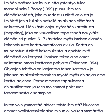
ilmiöön pääsee käsiksi niin että yhteistyö tulee
mahdolliseksi? Peavy (1999) puhuu ihmisen
elämänkentästä, joka muodostuu niistä asioista ja
ilmiöistä jotka kullakin hetkellä asiakkaan elämässä
vaikuttavat. Hän käytti ohjaustyössään kartoitusta
(mapping), joka on visuaalinen tapa tehdä näkyväksi
elämän eri puolet. NLP käsittelee myös ihmisen elämän
kokonaisuutta kartta-metaforan avulla. Kartta on
muodostunut niistä kokemuksista ja opeista mitä
elämässä on kertynyt. Ihminen tekee aina omat
valintansa oman karttansa pohjalta (Toivonen 1994).
Ohjaajan tehtävä on laajentaa toisen karttaa – ja
jokaisen asiakaskohtaamisen myötä myös ohjaajan oma
kartta laajenee. Parhaimmassa tapauksessa
ohjaustilanteen jälkeen molemmat poistuvat
tapaamisesta viisaampina.
Miten voin ymmärtää aidosti toista ihmistä? Nuorena
ammatinvalintapsykologina minun oli vaikea ymmärtää