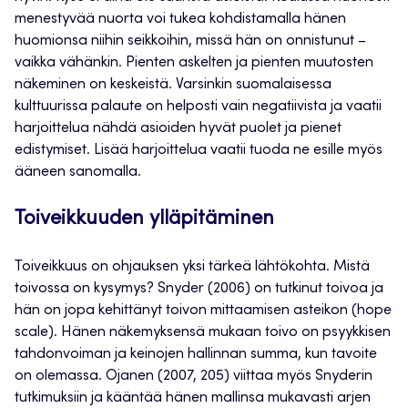
menestyvää nuorta voi tukea kohdistamalla hänen
huomionsa niihin seikkoihin, missä hän on onnistunut –
vaikka vähänkin. Pienten askelten ja pienten muutosten
näkeminen on keskeistä. Varsinkin suomalaisessa
kulttuurissa palaute on helposti vain negatiivista ja vaatii
harjoittelua nähdä asioiden hyvät puolet ja pienet
edistymiset. Lisää harjoittelua vaatii tuoda ne esille myös
ääneen sanomalla.
Toiveikkuuden ylläpitäminen
Toiveikkuus on ohjauksen yksi tärkeä lähtökohta. Mistä
toivossa on kysymys? Snyder (2006) on tutkinut toivoa ja
hän on jopa kehittänyt toivon mittaamisen asteikon (hope
scale). Hänen näkemyksensä mukaan toivo on psyykkisen
tahdonvoiman ja keinojen hallinnan summa, kun tavoite
on olemassa. Ojanen (2007, 205) viittaa myös Snyderin
tutkimuksiin ja kääntää hänen mallinsa mukavasti arjen