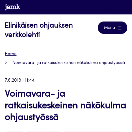
Siirry
www.jamk.fi
Journals
suoraan
sisältöön
Elinikäisen ohjauksen
Menu
verkkolehti
Home
Voimavara- ja ratkaisukeskeinen näkökulma ohjaustyössä
7.6.2013 | 11:44
Voimavara- ja
ratkaisukeskeinen näkökulma
ohjaustyössä