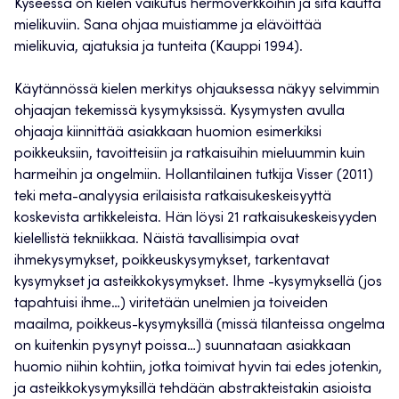
Kyseessä on kielen vaikutus hermoverkkoihin ja sitä kautta
mielikuviin. Sana ohjaa muistiamme ja elävöittää
mielikuvia, ajatuksia ja tunteita (Kauppi 1994).
Käytännössä kielen merkitys ohjauksessa näkyy selvimmin
ohjaajan tekemissä kysymyksissä. Kysymysten avulla
ohjaaja kiinnittää asiakkaan huomion esimerkiksi
poikkeuksiin, tavoitteisiin ja ratkaisuihin mieluummin kuin
harmeihin ja ongelmiin. Hollantilainen tutkija Visser (2011)
teki meta-analyysia erilaisista ratkaisukeskeisyyttä
koskevista artikkeleista. Hän löysi 21 ratkaisukeskeisyyden
kielellistä tekniikkaa. Näistä tavallisimpia ovat
ihmekysymykset, poikkeuskysymykset, tarkentavat
kysymykset ja asteikkokysymykset. Ihme -kysymyksellä (jos
tapahtuisi ihme…) viritetään unelmien ja toiveiden
maailma, poikkeus-kysymyksillä (missä tilanteissa ongelma
on kuitenkin pysynyt poissa…) suunnataan asiakkaan
huomio niihin kohtiin, jotka toimivat hyvin tai edes jotenkin,
ja asteikkokysymyksillä tehdään abstrakteistakin asioista