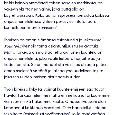
kaikin keinoin ymmärtää toisen sanojen merkitystä, on
väkevin yksittäinen väline, joka auttajalla on
käytettävissään. Koko auttamisprosessi perustuu kaikissa
ohjausmenetelmissä yhteen perusviestintätaitoon:
kunnolliseen kuuntelemiseen”
Ihminen on oman elämänsä asiantuntija ja
aktiivisen
kuuntelun
keinoin tämä asiantuntijuus tulee avatuksi
.
Mutta tärkeää on muistaa, että aktiivinen kuuntelu on
ohjausmenetelmä, joka vaatii tietoista harjoittelua ja
tiedostamista. Se on mahdollista vain, jos ohjaaja pitää
oman mielensä vireänä ja jaksaa yhä uudelleen tajuta
jokaisen uuden ihmisen ainutlaatuisuuden.
Työn kiireissä kyky tai voimat kuuntelemiseen saattavat
hävitä. Tai kuuntelemme mutta emme kuule. Tai kuulemme
vain sen minkä haluamme kuulla. Omassa työssäni olen
kohdannut kaikki nuo haasteet. Olen harjoitellut tietoisia
tekniikoita (esimerkiksi syvähengitys), joilla pysäytetään