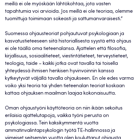
meillä ei ole myöskään lähtökohtaa, jota vasten
tapahtumia voi arvioida. Jos meillä ei ole teoriaa, olemme
tuomittuja toimimaan sokeasti ja sattumanvaraisesti.”
Suomessa ohjausteoriat pohjautuvat psykologiaan ja
kasvatustieteeseen siitä historiallisesta syystä että ohjaus
ei ole täällä oma tieteenalansa. Ajattelen että filosofia,
kirjallisuus, sosiaalitieteet, viestintätieteet, terveystieteet,
teologia, taide – kaikki jotka ovat tavalla tai toisella
yhteydessä ihmisen henkisen hyvinvoinnin kanssa
kytkeytyvät väljällä tavalla ohjaukseen. En ole edes varma
voiko yksi teoria tai yhden tieteenalan teoriat koskaan
kattaa ohjauksen maailman laajaa kokonaisuutta.
Oman ohjaustyöni käyttöteoria on niin ikään sekoitus
erilaisia ajattelutapoja, vaikka työni perusta on
psykologiassa. Tein kaksikymmentä vuotta
ammatinvalintapsykologin työtä TE-hallinnossa ja
viimeiset seitsemän vuotta olen kouluttanut ohjausta