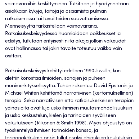
voimavaroihin keskittyminen. Tutkitaan ja hyödynnetään
asiakkaan kykyjä, taitoja ja osaamista pulman
ratkaisemissa tai tavoitteiden saavuttamisessa.
Menneisyyttä tarkastellaan voimavarana.
Ratkaisukeskeisyydessä huomioidaan poikkeukset ja
edistys, tutkitaan erityisesti niitä aikoja jolloin vaikeudet
ovat hallinnassa tai jokin tavoite toteutuu vaikka vain
osittain.
Ratkaisukeskeisyys kehittyi edelleen 1990-luvulla, kun
alettiin korostaa ilmiöiden, sanojen ja puheen
monimerkityksellisyyttä. Tähän rakentuu David Epstonin ja
Michael Whiten kehittämä narratiivinen (kertomuksellinen)
terapia. Sekä narratiivisen että ratkaisukeskeisen terapian
ydinasioita ovat luja usko ihmisen muutosmahdollisuuksiin
ja usko keskustelun, kielen ja tarinoiden syvälliseen
vaikutukseen (Riikonen & Smith 1998). Myös ohjaustyö on
työskentelyä ihmisen tarinoiden kanssa, ja
tarinanäkökulma onkin tullut osaksi ohjauksen koulutuksia