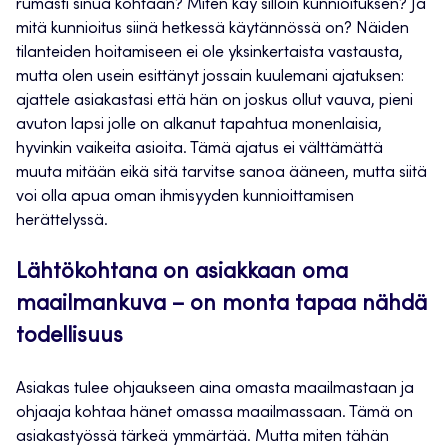
rumasti sinua kohtaan? Miten käy silloin kunnioituksen? Ja
mitä kunnioitus siinä hetkessä käytännössä on? Näiden
tilanteiden hoitamiseen ei ole yksinkertaista vastausta,
mutta olen usein esittänyt jossain kuulemani ajatuksen:
ajattele asiakastasi että hän on joskus ollut vauva, pieni
avuton lapsi jolle on alkanut tapahtua monenlaisia,
hyvinkin vaikeita asioita. Tämä ajatus ei välttämättä
muuta mitään eikä sitä tarvitse sanoa ääneen, mutta siitä
voi olla apua oman ihmisyyden kunnioittamisen
herättelyssä.
Lähtökohtana on asiakkaan oma
maailmankuva – on monta tapaa nähdä
todellisuus
Asiakas tulee ohjaukseen aina omasta maailmastaan ja
ohjaaja kohtaa hänet omassa maailmassaan. Tämä on
asiakastyössä tärkeä ymmärtää. Mutta miten tähän