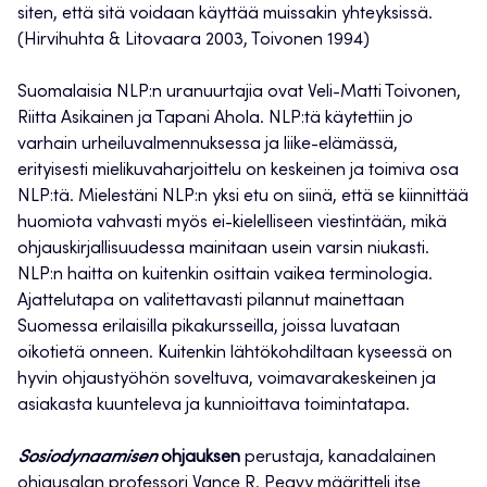
siten, että sitä voidaan käyttää muissakin yhteyksissä.
(Hirvihuhta & Litovaara 2003, Toivonen 1994)
Suomalaisia NLP:n uranuurtajia ovat Veli-Matti Toivonen,
Riitta Asikainen ja Tapani Ahola. NLP:tä käytettiin jo
varhain urheiluvalmennuksessa ja liike-elämässä,
erityisesti mielikuvaharjoittelu on keskeinen ja toimiva osa
NLP:tä. Mielestäni NLP:n yksi etu on siinä, että se kiinnittää
huomiota vahvasti myös ei-kielelliseen viestintään, mikä
ohjauskirjallisuudessa mainitaan usein varsin niukasti.
NLP:n haitta on kuitenkin osittain vaikea terminologia.
Ajattelutapa on valitettavasti pilannut mainettaan
Suomessa erilaisilla pikakursseilla, joissa luvataan
oikotietä onneen. Kuitenkin lähtökohdiltaan kyseessä on
hyvin ohjaustyöhön soveltuva, voimavarakeskeinen ja
asiakasta kuunteleva ja kunnioittava toimintatapa.
Sosiodynaamisen
ohjauksen
perustaja, kanadalainen
ohjausalan professori Vance R. Peavy määritteli itse