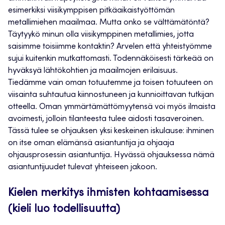
esimerkiksi viisikymppisen pitkäaikaistyöttömän
metallimiehen maailmaa. Mutta onko se välttämätöntä?
Täytyykö minun olla viisikymppinen metallimies, jotta
saisimme toisiimme kontaktin? Arvelen että yhteistyömme
sujui kuitenkin mutkattomasti. Todennäköisesti tärkeää on
hyväksyä lähtökohtien ja maailmojen erilaisuus.
Tiedämme vain oman totuutemme ja toisen totuuteen on
viisainta suhtautua kiinnostuneen ja kunnioittavan tutkijan
otteella. Oman ymmärtämättömyytensä voi myös ilmaista
avoimesti, jolloin tilanteesta tulee aidosti tasaveroinen.
Tässä tulee se ohjauksen yksi keskeinen iskulause: ihminen
on itse oman elämänsä asiantuntija ja ohjaaja
ohjausprosessin asiantuntija. Hyvässä ohjauksessa nämä
asiantuntijuudet tulevat yhteiseen jakoon.
Kielen merkitys ihmisten kohtaamisessa
(kieli luo todellisuutta)