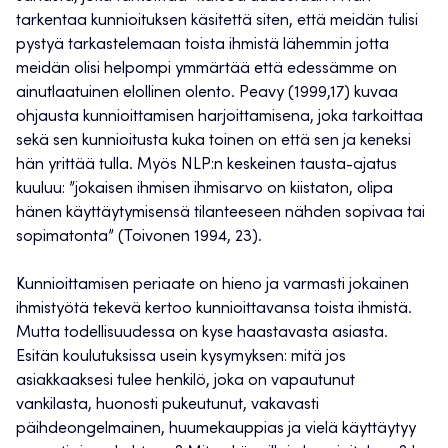
tarkentaa kunnioituksen käsitettä siten, että meidän tulisi
pystyä tarkastelemaan toista ihmistä lähemmin jotta
meidän olisi helpompi ymmärtää että edessämme on
ainutlaatuinen elollinen olento. Peavy (1999,17) kuvaa
ohjausta kunnioittamisen harjoittamisena, joka tarkoittaa
sekä sen kunnioitusta kuka toinen on että sen ja keneksi
hän yrittää tulla. Myös NLP:n keskeinen tausta-ajatus
kuuluu: ”jokaisen ihmisen ihmisarvo on kiistaton, olipa
hänen käyttäytymisensä tilanteeseen nähden sopivaa tai
sopimatonta” (Toivonen 1994, 23).
Kunnioittamisen periaate on hieno ja varmasti jokainen
ihmistyötä tekevä kertoo kunnioittavansa toista ihmistä.
Mutta todellisuudessa on kyse haastavasta asiasta.
Esitän koulutuksissa usein kysymyksen: mitä jos
asiakkaaksesi tulee henkilö, joka on vapautunut
vankilasta, huonosti pukeutunut, vakavasti
päihdeongelmainen, huumekauppias ja vielä käyttäytyy