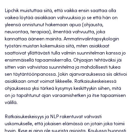
Lipchik muistuttaa siitä, että vaikka ensin saattaa olla
vaikea löytää asiakkaan vahvuuksia jo se että hän on
yleensä onnistunut hakemaan apua (ohjausta,
neuvontaa, terapiaa), ilmentää vahvuutta, joka
kannattaa ääneen mainita. Ammatinvalintapsykologin
työstäni muistan kokemuksia siitä, miten asiakkaat
saattoivat yllättävästi tulla valmiin suunnitelman kanssa jo
ensimmäisellä tapaamiskerralla. Ohjaajan tehtäväksi jäi
sitten vain vahvistaa suunnitelma ja mahdollisesti tukea
sen täytäntöönpanossa. Jokin ajanvarauksessa siis aktivoi
asiakkaan omat voimat liikkeelle. Ratkaisukeskeisessä
ohjauksessa yksi tärkeä kysymys keskittyykin siihen, mitä
on jo tapahtunut ajan varaamishetken ja itse tapaamisen
välillä.
Ratkaisukeskeisyys ja NLP rakentuvat vahvasti
uskomukselle, että jokaisen elämässä on jotain joka toimii
hyvin. Kyse ei aina ole suurista asioista. Koulussa huonosti