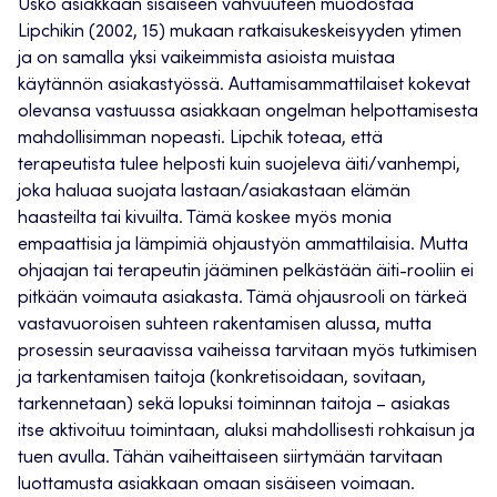
Usko asiakkaan sisäiseen vahvuuteen muodostaa
Lipchikin (2002, 15) mukaan ratkaisukeskeisyyden ytimen
ja on samalla yksi vaikeimmista asioista muistaa
käytännön asiakastyössä. Auttamisammattilaiset kokevat
olevansa vastuussa asiakkaan ongelman helpottamisesta
mahdollisimman nopeasti. Lipchik toteaa, että
terapeutista tulee helposti kuin suojeleva äiti/vanhempi,
joka haluaa suojata lastaan/asiakastaan elämän
haasteilta tai kivuilta. Tämä koskee myös monia
empaattisia ja lämpimiä ohjaustyön ammattilaisia. Mutta
ohjaajan tai terapeutin jääminen pelkästään äiti-rooliin ei
pitkään voimauta asiakasta. Tämä ohjausrooli on tärkeä
vastavuoroisen suhteen rakentamisen alussa, mutta
prosessin seuraavissa vaiheissa tarvitaan myös tutkimisen
ja tarkentamisen taitoja (konkretisoidaan, sovitaan,
tarkennetaan) sekä lopuksi toiminnan taitoja – asiakas
itse aktivoituu toimintaan, aluksi mahdollisesti rohkaisun ja
tuen avulla. Tähän vaiheittaiseen siirtymään tarvitaan
luottamusta asiakkaan omaan sisäiseen voimaan.