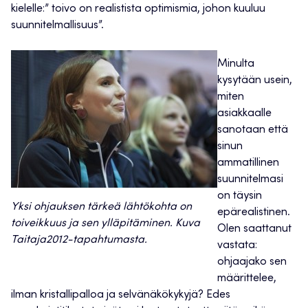
kielelle:” toivo on realistista optimismia, johon kuuluu
suunnitelmallisuus”.
Minulta
kysytään usein,
miten
asiakkaalle
sanotaan että
sinun
ammatillinen
suunnitelmasi
on täysin
Yksi ohjauksen tärkeä lähtökohta on
epärealistinen.
toiveikkuus ja sen ylläpitäminen. Kuva
Olen saattanut
Taitaja2012-tapahtumasta.
vastata:
ohjaajako sen
määrittelee,
ilman kristallipalloa ja selvänäkökykyjä? Edes