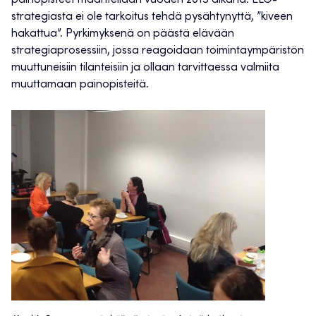
painopisteet määritellään vuoden 2013 aikana. ELO-
strategiasta ei ole tarkoitus tehdä pysähtynyttä, ”kiveen
hakattua”. Pyrkimyksenä on päästä elävään
strategiaprosessiin, jossa reagoidaan toimintaympäristön
muuttuneisiin tilanteisiin ja ollaan tarvittaessa valmiita
muuttamaan painopisteitä.