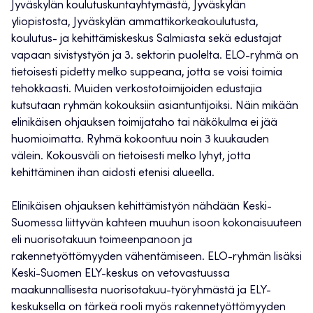
Jyväskylän koulutuskuntayhtymästä, Jyväskylän
yliopistosta, Jyväskylän ammattikorkeakoulutusta,
koulutus- ja kehittämiskeskus Salmiasta sekä edustajat
vapaan sivistystyön ja 3. sektorin puolelta. ELO-ryhmä on
tietoisesti pidetty melko suppeana, jotta se voisi toimia
tehokkaasti. Muiden verkostotoimijoiden edustajia
kutsutaan ryhmän kokouksiin asiantuntijoiksi. Näin mikään
elinikäisen ohjauksen toimijataho tai näkökulma ei jää
huomioimatta. Ryhmä kokoontuu noin 3 kuukauden
välein. Kokousväli on tietoisesti melko lyhyt, jotta
kehittäminen ihan aidosti etenisi alueella.
Elinikäisen ohjauksen kehittämistyön nähdään Keski-
Suomessa liittyvän kahteen muuhun isoon kokonaisuuteen
eli nuorisotakuun toimeenpanoon ja
rakennetyöttömyyden vähentämiseen. ELO-ryhmän lisäksi
Keski-Suomen ELY-keskus on vetovastuussa
maakunnallisesta nuorisotakuu-työryhmästä ja ELY-
keskuksella on tärkeä rooli myös rakennetyöttömyyden