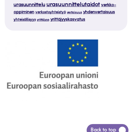
urasuunnittelutaidot
urasuunnittelu
verkko-
oppiminen
yhdenvertaisuus
verkostoyhteistyö
vertaisuus
yrittäjyyskasvatus
yhteisöllisyys
yrittäjyys
Siirry
Back to top