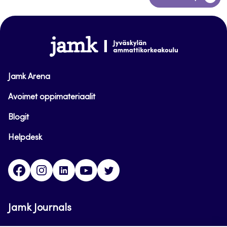
takaisin
sivun
alkuun
www.jamk.fi
Jamk Arena
Avoimet oppimateriaalit
Blogit
Helpdesk
Facebook
Instagram
LinkedIn
Youtube
Twitter
Jamk Journals