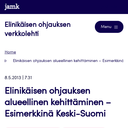
Siirry
www.jamk.fi
Journals
suoraan
sisältöön
Elinikäisen ohjauksen
Menu
verkkolehti
Home
Elinikäisen ohjauksen alueellinen kehittäminen – Esimerkkinä 
8.5.2013 | 7:31
Elinikäisen ohjauksen
alueellinen kehittäminen –
Esimerkkinä Keski-Suomi