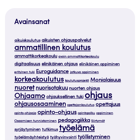
Avainsanat
aikuisten ohjauspalvelut
aikuiskoulutus
ammatillinen koulutus
ammattikorkeakoulu
avoin ammattikorkeakoulu
digitaalisuus
elinikäinen ohjaus
elinikäinen oppiminen
Euroguidance
erityinen tuki
jatkuva oppiminen
korkeakoulutus
Monialaisuus
koulutusprojekti
nuoret
nuorisotakuu
nuorten ohjaus
ohjaus
Ohjaamo
ohjauksellinen tuki
ohjausosaaminen
opettajuus
opettajankoulutus
opinto-ohjaus
opinto-ohjaaja
opintopolku
oppiminen
pedagogiikka
Osaamisen tunnistaminen
Siirtymät
työelämä
syrjäytyminen
tutkimus
työllistyminen
työelämäyhteistyö
työhyvinvointi