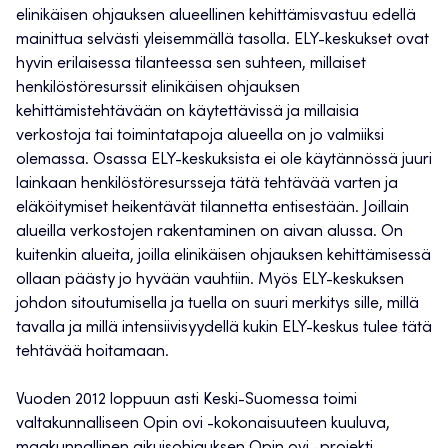
elinikäisen ohjauksen alueellinen kehittämisvastuu edellä
mainittua selvästi yleisemmällä tasolla. ELY-keskukset ovat
hyvin erilaisessa tilanteessa sen suhteen, millaiset
henkilöstöresurssit elinikäisen ohjauksen
kehittämistehtävään on käytettävissä ja millaisia
verkostoja tai toimintatapoja alueella on jo valmiiksi
olemassa. Osassa ELY-keskuksista ei ole käytännössä juuri
lainkaan henkilöstöresursseja tätä tehtävää varten ja
eläköitymiset heikentävät tilannetta entisestään. Joillain
alueilla verkostojen rakentaminen on aivan alussa. On
kuitenkin alueita, joilla elinikäisen ohjauksen kehittämisessä
ollaan päästy jo hyvään vauhtiin. Myös ELY-keskuksen
johdon sitoutumisella ja tuella on suuri merkitys sille, millä
tavalla ja millä intensiivisyydellä kukin ELY-keskus tulee tätä
tehtävää hoitamaan.
Vuoden 2012 loppuun asti Keski-Suomessa toimi
valtakunnalliseen Opin ovi -kokonaisuuteen kuuluva,