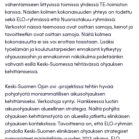
vähentämiseen liittyvissä toimissa yhdessä TE-toimiston
kanssa. Näiden kolmen kokonaisuuden yhteys on todettu
sekä ELO-ryhmässä että Nuorisotakuu-ryhmässä.
Verkostot näissä teemoissa ovat osittain samoja, keinot ja
tavoitteetkin ovat osittain samoja. Näitä kolmea
kokonaisuutta ei siis voi erottaa toisistaan. Lisäksi
työelämän ja koulutustarpeiden ennakointi kytkeytyy
ohjausasioihin ja ennakoinnin näkökulma pidetäänkin
vahvasti esillä Keski-Suomessa tehtävässä ohjauksen
kehittämisessä.
Keski-Suomen Opin ovi -projektissa tehtiin hyvää
pohjatyötä moniammatillisen aikuisohjauksen
kehittämiseksi. Verkostoja syntyi. Hankkeessa luotiin
aikuisohjauksen alueellinen strategia. Näiltä pohjilta
ohjauksen kehittämistyötä on alueella jatkettu elinikäisen
ohjauksen kontekstissa. Tavoitteena on, että ELO-ryhmän
johdolla Keski-Suomen elinikäisen ohjauksen strategiset