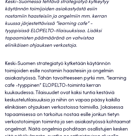
Keski-Suomessa tehtävä strategiatyö kytkeytyy
käytännön toimijoiden asiakastyöstä esiin
nostamiin haasteisiin ja ongelmiin mm. kerran
kuussa järjestettävissä ”learning cafe” -
tyyppisissä ELOPELTO-tilaisuuksissa. Lisäksi
tapaamisten päämääränä on vahvistaa
elinikäisen ohjauksen verkostoja.
Keski-Suomen strategiatyö kytketään käytännön
toimijoiden esille nostamiin haasteisiin ja ongelmiin
asiakastyössä. Tähän tavoitteeseen pyrkii mm. ”learning
cafe -tyyppinen” ELOPELTO-toiminta kerran
kuukaudessa. Tilaisuudet ovat kaksi tuntia kestäviä
keskustelutilaisuuksia ja niihin on vapaa pääsy kaikilla
elinikäisen ohjauksen verkostoissa toimivilla. Jokaisessa
tapaamisessa on tarkoitus nostaa esille jonkun tietyn
verkostotoimijan toiminta ja sen asiakastyössä kohtaamat
ongelmat. Näitä ongelmia pohditaan osallistujien kesken