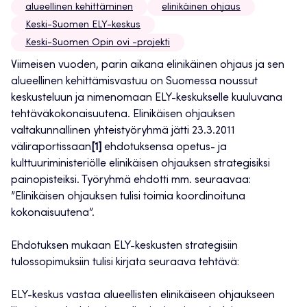
alueellinen kehittäminen
elinikäinen ohjaus
Keski-Suomen ELY-keskus
Keski-Suomen Opin ovi -projekti
Viimeisen vuoden, parin aikana elinikäinen ohjaus ja sen
alueellinen kehittämisvastuu on Suomessa noussut
keskusteluun ja nimenomaan ELY-keskukselle kuuluvana
tehtäväkokonaisuutena. Elinikäisen ohjauksen
valtakunnallinen yhteistyöryhmä jätti 23.3.2011
väliraportissaan
[1]
ehdotuksensa opetus- ja
kulttuuriministeriölle elinikäisen ohjauksen strategisiksi
painopisteiksi. Työryhmä ehdotti mm. seuraavaa:
”Elinikäisen ohjauksen tulisi toimia koordinoituna
kokonaisuutena”.
Ehdotuksen mukaan ELY-keskusten strategisiin
tulossopimuksiin tulisi kirjata seuraava tehtävä:
ELY-keskus vastaa alueellisten elinikäiseen ohjaukseen