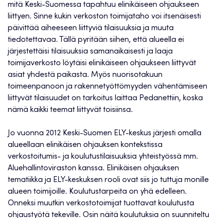
mitä Keski-Suomessa tapahtuu elinikäiseen ohjaukseen
liittyen. Sinne kukin verkoston toimijataho voi itsenäisesti
päivittää aiheeseen liittyviä tilaisuuksia ja muuta
tiedotettavaa. Tällä pyritään siihen, että alueella ei
järjestettäisi tilaisuuksia samanaikaisesti ja laaja
toimijaverkosto löytäisi elinikäiseen ohjaukseen liittyvät
asiat yhdestä paikasta. Myös nuorisotakuun
toimeenpanoon ja rakennetyöttömyyden vähentämiseen
liittyvät tilaisuudet on tarkoitus laittaa Pedanettiin, koska
nämä kaikki teemat liittyvät toisiinsa.
Jo vuonna 2012 Keski-Suomen ELY-keskus järjesti omalla
alueellaan elinikäisen ohjauksen kontekstissa
verkostoitumis- ja koulutustilaisuuksia yhteistyössä mm.
Aluehallintoviraston kanssa. Elinikäisen ohjauksen
tematiikka ja ELY-keskuksen rooli ovat siis jo tuttuja monille
alueen toimijoille. Koulutustarpeita on yhä edelleen.
Onneksi muutkin verkostotoimijat tuottavat koulutusta
ohjaustyötä tekeville. Osin näitä koulutuksia on suunniteltu