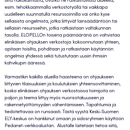
siitä näkökulmasta, ovatko ne ratkaistavissa alueella,
esim. tehokkaammalla verkostotyöllä tai vaikkapa
uudelleen suunnatulla resurssoinnilla vai onko kyse
sellaisista ongelmista, jotka liittyvät lainsäädäntöön tai
sellaisiin resursseihin, jotka ratkaistaan valtakunnan
tasolla. ELOPELLOn toisena päämääränä on vahvistaa
elinikäisen ohjauksen verkostoja: kokoonnutaan yhteen,
opitaan toisilta, pohditaan ja ratkaistaan käytännön
ongelmia yhdessä sekä tutustutaan uusiin ihmisiin
kahvikupin ääressä.
Varmastikin kaikilla alueilla haasteena on ohjaukseen
liittyvien tilaisuuksien ja koulutuksien yhteensovittaminen,
koska elinikäisen ohjauksen verkostoissa toimijoita on
paljon ja teema liittyy myös nuorisotakuuseen ja
rakennetyöttömyyden vähentämiseen. Tapahtumia ja
tiedotettavaa on runsaasti. Tästä syystä Keski-Suomen
ELY-keskus on hankkinut omaan ja sidosryhmien käyttöön
Pedanet-verkkoalustan. Alustalle laitetaan tietoa siitä,