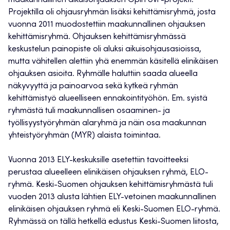
maakunnallinen aikuisohjauksen Opin ovi -projekti.
Projektilla oli ohjausryhmän lisäksi kehittämisryhmä, josta
vuonna 2011 muodostettiin maakunnallinen ohjauksen
kehittämisryhmä. Ohjauksen kehittämisryhmässä
keskustelun painopiste oli aluksi aikuisohjausasioissa,
mutta vähitellen alettiin yhä enemmän käsitellä elinikäisen
ohjauksen asioita. Ryhmälle haluttiin saada alueella
näkyvyyttä ja painoarvoa sekä kytkeä ryhmän
kehittämistyö alueelliseen ennakointityöhön. Em. syistä
ryhmästä tuli maakunnallisen osaaminen- ja
työllisyystyöryhmän alaryhmä ja näin osa maakunnan
yhteistyöryhmän (MYR) alaista toimintaa.
Vuonna 2013 ELY-keskuksille asetettiin tavoitteeksi
perustaa alueelleen elinikäisen ohjauksen ryhmä, ELO-
ryhmä. Keski-Suomen ohjauksen kehittämisryhmästä tuli
vuoden 2013 alusta lähtien ELY-vetoinen maakunnallinen
elinikäisen ohjauksen ryhmä eli Keski-Suomen ELO-ryhmä.
Ryhmässä on tällä hetkellä edustus Keski-Suomen liitosta,