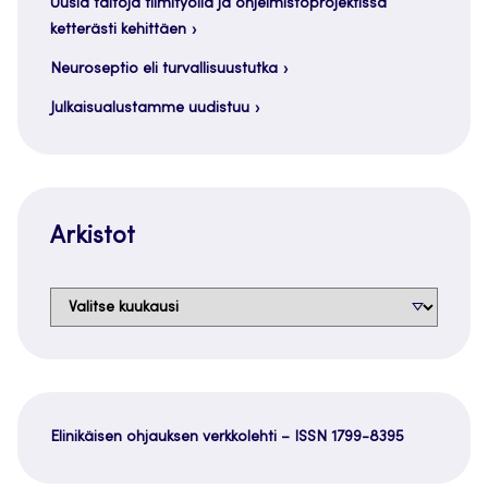
Uusia taitoja tiimityöllä ja ohjelmistoprojektissa
ketterästi kehittäen
Neuroseptio eli turvallisuustutka
Julkaisualustamme uudistuu
Arkistot
Arkistot
Elinikäisen ohjauksen verkkolehti – ISSN 1799-8395