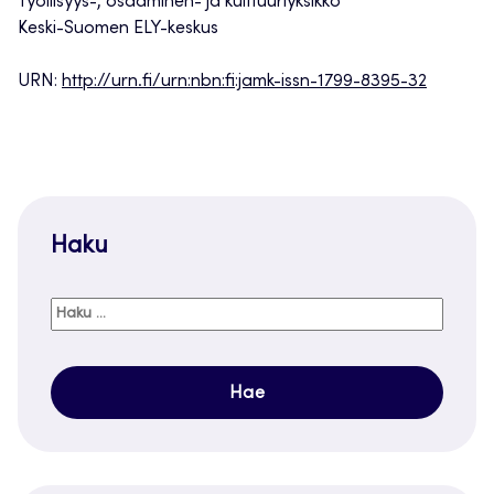
Työllisyys-, osaaminen- ja kulttuuriyksikkö
Keski-Suomen ELY-keskus
URN:
http://urn.fi/urn:nbn:fi:jamk-issn-1799-8395-32
Haku
Haku: