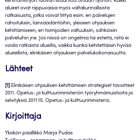
kehittämistyön tuovan lisäarvoa omaan työhön. Kaikki
alueet ovat riippuvaisia myös valtakunnallisista
ratkaisuista, jotka voivat liittyä esim. eri palvelujen
rahoituksiin, lainsäädäntöihin, yleiseen ohjauksen
kehittämiseen, eri toimijoiden valtuuksiin, sähköisiin
palveluihin jne. Jos niissä on ongelmia tai esteitä, niitä ei
voida ratkaista alueilla, vaikka kuinka kehitettäisiin hyvää
alueellista, elinikäisen ohjauksen palvelukokonaisuutta.
Lähteet
[1]
Elinikäisen ohjauksen kehittämisen strategiset tavoitteet
2011. Opetus- ja kulttuuriministeriön työryhmämuistioita ja
selvityksiä 2011:15. Opetus- ja kulttuuriministeriö.
Kirjoittaja
Yksikön päällikkö Marja Pudas