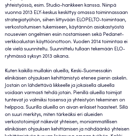
yhteistyössä, esim. Studio-hankkeen kanssa. Niinpä
vuonna 2013 ELY-keskus keskittyy omassa toiminnassaan
strategiatyöhön, siihen liittyvään ELOPELTO-toimintaan,
verkostoitumisen tukemiseen, käytännön asiakastyöstä
nousevien ongelmien esiin nostamiseen sekä Pedanet-
verkkoalustan käyttöönottoon. Vuoden 2014 toimintaa ei
ole vielä suunniteltu. Suunnittelu tullaan tekemään ELO-
ryhmässä syksyn 2013 aikana.
Kuten kaikilla muillakin alueilla, Keski-Suomessakin
elinikäisen ohjauksen kehittämistyö etenee pienin askelin.
Jostain on lähdettävä liikkeelle ja jokaisella alueella
voidaan varmasti tehdä jotain. Pienillä alueilla toimijat
tuntevat jo valmiiksi toisensa ja yhteistyön tekeminen on
helppoa. Suurilla alueilla on aivan erilaiset haasteet. Sillä
on suuri merkitys, miten tärkeäksi eri alueiden
verkostotoimijat näkevät yhteisen, moniammatillisen
elinikäisen ohjauksen kehittämisen ja nähdäänkö yhteisen