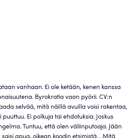
lataan vanhaan. Ei ole ketään, kenen kanssa
onaisuutena. Byrokratia vaan pyörii. CV:n
aada selvää, mitä näillä avuilla voisi rakentaa,
uuttuu. Ei polkuja tai ehdotuksia. Joskus
elma. Tuntuu, että olen väliinputoaja. Jään
tä saisi apua, oikean koodin etsimistä… Mitä