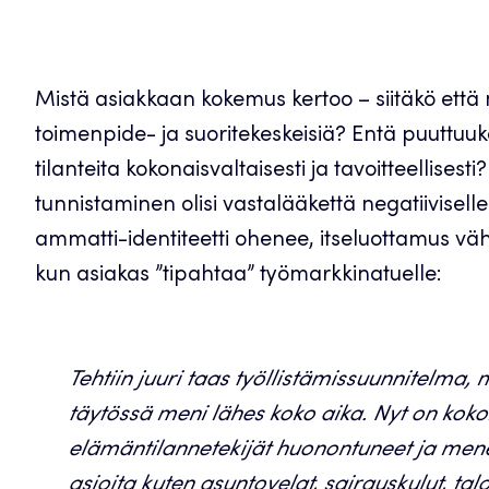
Mistä asiakkaan kokemus kertoo – siitäkö ett
toimenpide- ja suoritekeskeisiä? Entä puuttuuk
tilanteita kokonaisvaltaisesti ja tavoitteellise
tunnistaminen olisi vastalääkettä negatiivisell
ammatti-identiteetti ohenee, itseluottamus v
kun asiakas ”tipahtaa” työmarkkinatuelle:
Tehtiin juuri taas työllistämissuunnitelma, m
täytössä meni lähes koko aika. Nyt on koko
elämäntilannetekijät huonontuneet ja menee 
asioita kuten asuntovelat, sairauskulut, tal