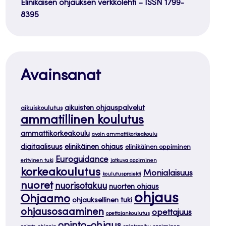
Elinikäisen ohjauksen verkkolehti – ISSN 1799-
8395
Avainsanat
aikuisten ohjauspalvelut
aikuiskoulutus
ammatillinen koulutus
ammattikorkeakoulu
avoin ammattikorkeakoulu
digitaalisuus
elinikäinen ohjaus
elinikäinen oppiminen
Euroguidance
erityinen tuki
jatkuva oppiminen
korkeakoulutus
Monialaisuus
koulutusprojekti
nuoret
nuorisotakuu
nuorten ohjaus
ohjaus
Ohjaamo
ohjauksellinen tuki
ohjausosaaminen
opettajuus
opettajankoulutus
opinto-ohjaus