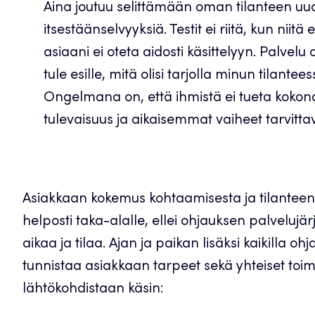
Aina joutuu selittämään oman tilanteen uud
itsestäänselvyyksiä. Testit ei riitä, kun niit
asiaani ei oteta aidosti käsittelyyn. Palvelu
tule esille, mitä olisi tarjolla minun tilantees
Ongelmana on, että ihmistä ei tueta kokonai
tulevaisuus ja aikaisemmat vaiheet tarvittavi
Asiakkaan kokemus kohtaamisesta ja tilanteen
helposti taka-alalle, ellei ohjauksen palvelujä
aikaa ja tilaa. Ajan ja paikan lisäksi kaikilla oh
tunnistaa asiakkaan tarpeet sekä yhteiset toi
lähtökohdistaan käsin: