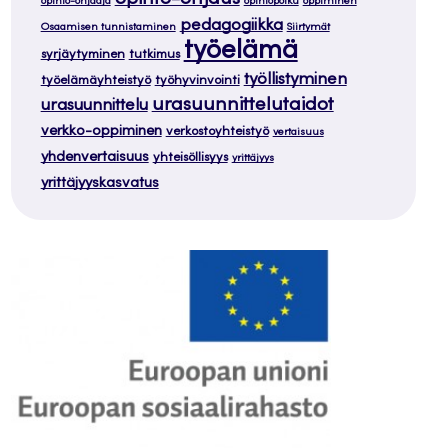
opinto-ohjaaja
opintopolku
oppiminen
pedagogiikka
Osaamisen tunnistaminen
Siirtymät
työelämä
syrjäytyminen
tutkimus
työllistyminen
työelämäyhteistyö
työhyvinvointi
urasuunnittelutaidot
urasuunnittelu
verkko-oppiminen
verkostoyhteistyö
vertaisuus
yhdenvertaisuus
yhteisöllisyys
yrittäjyys
yrittäjyyskasvatus