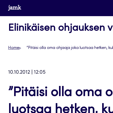
Siirry
www.jamk.fi
suoraan
sisältöön
Elinikäisen ohjauksen v
Home
”Pitäisi olla oma ohjaaja joka luotsaa hetken, kul
10.10.2012 | 12:05
”Pitäisi olla oma 
luotsaa hetken, ku