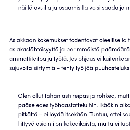
näillä avuilla ja osaamisilla voisi saada ja mi
Asiakkaan kokemukset todentavat oleellisella t
asiakaslähtöisyyttä ja perimmäistä päämäärää
ammattitaitoa ja työtä. Jos ohjaus ei kuitenkaa
sujuvoita siirtymiä – tehty työ jää puuhasteluksi
Olen ollut tähän asti reipas ja rohkea, mut
pääse edes työhaastatteluihin. Ikääkin alkaa
pitkältä – ei löydä itsekään. Tuntuu, ettei 
liittyvä asiointi on kokoaikaista, mutta ei tuo