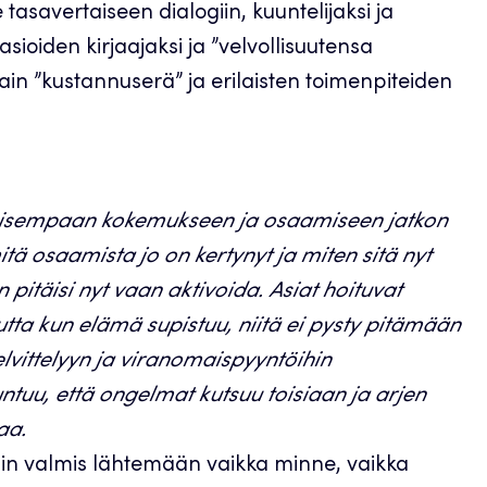
savertaiseen dialogiin, kuuntelijaksi ja
ioiden kirjaajaksi ja ”velvollisuutensa
vain ”kustannuserä” ja erilaisten toimenpiteiden
ikaisempaan kokemukseen ja osaamiseen jatkon
itä osaamista jo on kertynyt ja miten sitä nyt
 pitäisi nyt vaan aktivoida. Asiat hoituvat
ta kun elämä supistuu, niitä ei pysty pitämään
lvittelyyn ja viranomaispyyntöihin
ntuu, että ongelmat kutsuu toisiaan ja arjen
taa.
lisin valmis lähtemään vaikka minne, vaikka