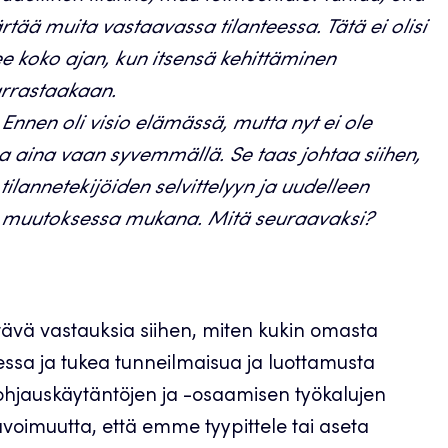
tää muita vastaavassa tilanteessa. Tätä ei olisi
 koko ajan, kun itsensä kehittäminen
harrastaakaan.
 Ennen oli visio elämässä, mutta nyt ei ole
a aina vaan syvemmällä. Se taas johtaa siihen,
 tilannetekijöiden selvittelyyn ja uudelleen
ä muutoksessa mukana. Mitä seuraavaksi?
ävä vastauksia siihen, miten kukin omasta
essa ja tukea tunneilmaisua ja luottamusta
 ohjauskäytäntöjen ja -osaamisen työkalujen
avoimuutta, että emme tyypittele tai aseta