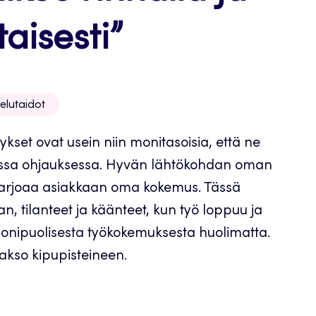
aisesti”
elutaidot
kset ovat usein niin monitasoisia, että ne
assa ohjauksessa. Hyvän lähtökohdan oman
 tarjoaa asiakkaan oma kokemus. Tässä
 tilanteet ja käänteet, kun työ loppuu ja
 monipuolisesta työkokemuksesta huolimatta.
akso kipupisteineen.