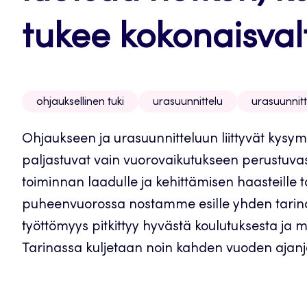
tukee kokonaisvalt
ohjauksellinen tuki
urasuunnittelu
urasuunnitt
Ohjaukseen ja urasuunnitteluun liittyvät kysymy
paljastuvat vain vuorovaikutukseen perustuv
toiminnan laadulle ja kehittämisen haasteille
puheenvuorossa nostamme esille yhden tarinan,
työttömyys pitkittyy hyvästä koulutuksesta ja
Tarinassa kuljetaan noin kahden vuoden ajanj