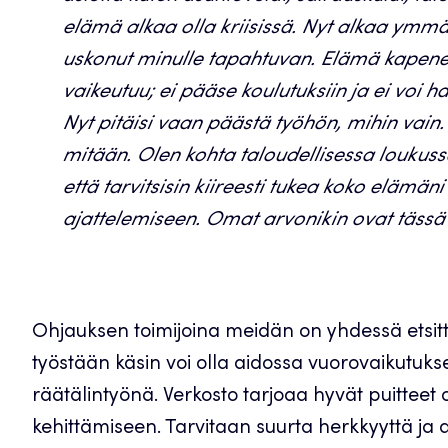
elämä alkaa olla kriisissä. Nyt alkaa ymmär
uskonut minulle tapahtuvan. Elämä kapenee
vaikeutuu; ei pääse koulutuksiin ja ei voi 
Nyt pitäisi vaan päästä työhön, mihin vain.
mitään. Olen kohta taloudellisessa loukuss
että tarvitsisin kiireesti tukea koko elämäni
ajattelemiseen. Omat arvonikin ovat täss
Ohjauksen toimijoina meidän on yhdessä etsitt
työstään käsin voi olla aidossa vuorovaikutuks
räätälintyönä. Verkosto tarjoaa hyvät puitteet
kehittämiseen. Tarvitaan suurta herkkyyttä ja 