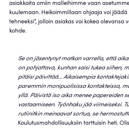
asiakkaita omiin malleihimme vaan asetumme ta
kuulemaan. Heikoimmillaan ohjaaja voi jäädä as
tehneeksi”, jolloin asiakas voi kokea olevansa 
kohde.
Se on jäsentynyt matkan varrella, että a
on pohjattava, kunhan saisi tukea siihen, m
pitäisi päivittää… Aikaisempia kontaktejakin
paremmin monipuolisissa kontakteissa, mut
yllä. Päivistä iso aika menee papereiden se
vastaamiseen. Työnhaku jää viimeiseksi. Tu
rutiinitkin meinaavat sortua, se hermostut
Koulutusmahdollisuuksiin tarttuisin heti. O