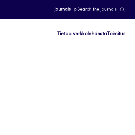
Journals
Search the journals
Tietoa verkkolehdestä
Toimitus