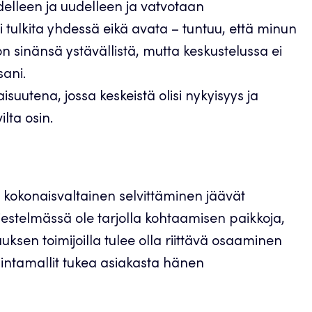
elleen ja uudelleen ja vatvotaan
ä ei tulkita yhdessä eikä avata – tuntuu, että minun
 on sinänsä ystävällistä, mutta keskustelussa ei
sani.
suutena, jossa keskeistä olisi nykyisyys ja
lta osin.
 kokonaisvaltainen selvittäminen jäävät
rjestelmässä ole tarjolla kohtaamisen paikkoja,
jauksen toimijoilla tulee olla riittävä osaaminen
mintamallit tukea asiakasta hänen