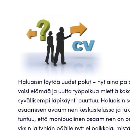
Haluaisin löytää uudet polut – nyt aina pa
voisi elämää ja uutta työpolkua miettiä kok
syvällisempi läpikäynti puuttuu. Haluaisin s
osaamisen avaaminen keskustelussa ja tuki p
tuntuu, että monipuolinen osaaminen on ong
yksin ja tyhjän päälle nyt: ei paikkoja, mis