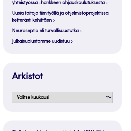
yhteistyössä -hankkeen ohjauskoulutuksesta
Uusia taitoja tiimityöllä ja ohjelmistoprojektissa
ketterästi kehittäen
Neuroseptio eli turvallisuustutka
Julkaisualustamme uudistuu
Arkistot
Arkistot