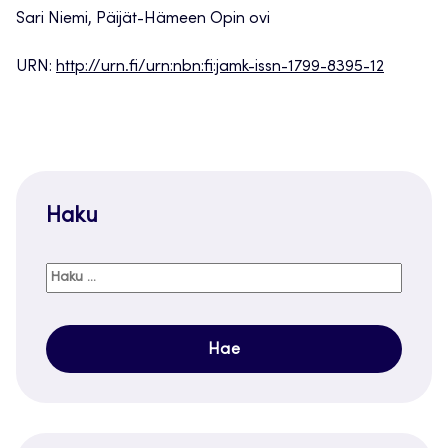
Sari Niemi, Päijät-Hämeen Opin ovi
URN:
http://urn.fi/urn:nbn:fi:jamk-issn-1799-8395-12
Haku
Haku: