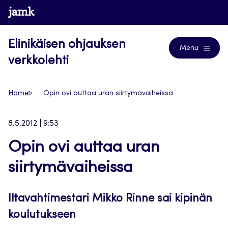
Siirry
www.jamk.fi
Journals
suoraan
sisältöön
Elinikäisen ohjauksen
Menu
verkkolehti
Home
Opin ovi auttaa uran siirtymävaiheissa
8.5.2012 | 9:53
Opin ovi auttaa uran
siirtymävaiheissa
Iltavahtimestari Mikko Rinne sai kipinän
koulutukseen