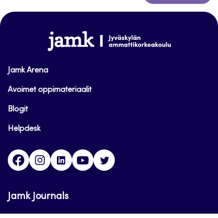
takaisin
sivun
alkuun
www.jamk.fi
Jamk Arena
Avoimet oppimateriaalit
Blogit
Helpdesk
Facebook
Instagram
LinkedIn
Youtube
Twitter
Jamk Journals