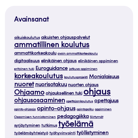
Avainsanat
aikuisten ohjauspalvelut
aikuiskoulutus
ammatillinen koulutus
ammattikorkeakoulu
avoin ammattikorkeakoulu
digitaalisuus
elinikäinen ohjaus
elinikäinen oppiminen
Euroguidance
erityinen tuki
jatkuva oppiminen
korkeakoulutus
Monialaisuus
koulutusprojekti
nuoret
nuorisotakuu
nuorten ohjaus
ohjaus
Ohjaamo
ohjauksellinen tuki
ohjausosaaminen
opettajuus
opettajankoulutus
opinto-ohjaus
opinto-ohjaaja
opintopolku
oppiminen
pedagogiikka
Osaamisen tunnistaminen
Siirtymät
työelämä
syrjäytyminen
tutkimus
työllistyminen
työelämäyhteistyö
työhyvinvointi