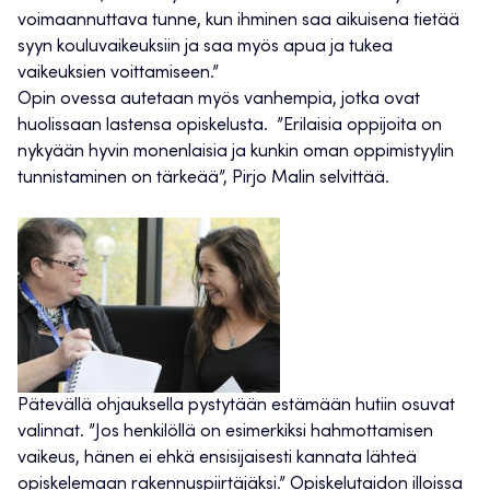
voimaannuttava tunne, kun ihminen saa aikuisena tietää
syyn kouluvaikeuksiin ja saa myös apua ja tukea
vaikeuksien voittamiseen.”
Opin ovessa autetaan myös vanhempia, jotka ovat
huolissaan lastensa opiskelusta. ”Erilaisia oppijoita on
nykyään hyvin monenlaisia ja kunkin oman oppimistyylin
tunnistaminen on tärkeää”, Pirjo Malin selvittää.
Pätevällä ohjauksella pystytään estämään hutiin osuvat
valinnat. ”Jos henkilöllä on esimerkiksi hahmottamisen
vaikeus, hänen ei ehkä ensisijaisesti kannata lähteä
opiskelemaan rakennuspiirtäjäksi.” Opiskelutaidon illoissa