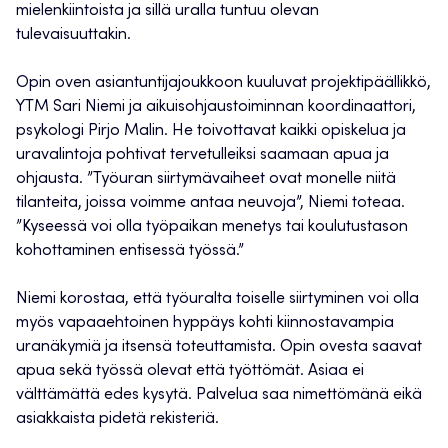
mielenkiintoista ja sillä uralla tuntuu olevan
tulevaisuuttakin.
Opin oven asiantuntijajoukkoon kuuluvat projektipäällikkö,
YTM Sari Niemi ja aikuisohjaustoiminnan koordinaattori,
psykologi Pirjo Malin. He toivottavat kaikki opiskelua ja
uravalintoja pohtivat tervetulleiksi saamaan apua ja
ohjausta. ”Työuran siirtymävaiheet ovat monelle niitä
tilanteita, joissa voimme antaa neuvoja”, Niemi toteaa.
”Kyseessä voi olla työpaikan menetys tai koulutustason
kohottaminen entisessä työssä.”
Niemi korostaa, että työuralta toiselle siirtyminen voi olla
myös vapaaehtoinen hyppäys kohti kiinnostavampia
uranäkymiä ja itsensä toteuttamista. Opin ovesta saavat
apua sekä työssä olevat että työttömät. Asiaa ei
välttämättä edes kysytä. Palvelua saa nimettömänä eikä
asiakkaista pidetä rekisteriä.