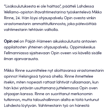
”Lisäkoulutuksesta ei ole haittaa”, päätteli Lahdessa
Wellamo-opiston iltavahtimestarina työskentelevä Mikko
Rinne, 24. Hän löysi ohjauspalvelu Opin ovesta vinkin
virastomestarin ammattitutkinnosta, joka pätevöittää
vahtimestarin tehtäviin valtiolla.
Opin ovi
on Päijät-Hämeen aikuiskoulutusta antavien
oppilaitosten yhteinen ohjauspalvelu. Oppimiskeskus
Fellmanniassa sijaitsevaan Opin oveen voi kävellä sisälle
ilman ajanvarausta.
Mikko Rinne suunnittelee nyt aloittavansa virastomestarin
opinnot Helsingissä työnsä ohella. Rinne ihmettelee
itsekin, miten nopeasti rattaat lähtivät rullaamaan, kun
hän kävi ystävän usuttamana juttelemassa Opin oven
ohjaajan kanssa. Rinne on suorittanut merkonomin
tutkinnon, mutta taloushallinnon alalta ei töitä tuntunut
Lahdesta löytyvän. Vahtimestarin työ on hänestä