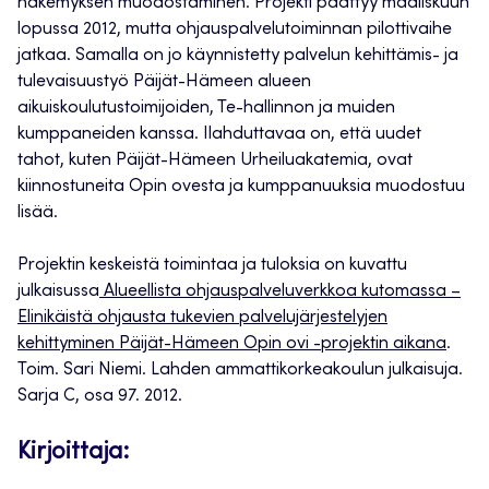
näkemyksen muodostaminen. Projekti päättyy maaliskuun
lopussa 2012, mutta ohjauspalvelutoiminnan pilottivaihe
jatkaa. Samalla on jo käynnistetty palvelun kehittämis- ja
tulevaisuustyö Päijät-Hämeen alueen
aikuiskoulutustoimijoiden, Te-hallinnon ja muiden
kumppaneiden kanssa. Ilahduttavaa on, että uudet
tahot, kuten Päijät-Hämeen Urheiluakatemia, ovat
kiinnostuneita Opin ovesta ja kumppanuuksia muodostuu
lisää.
Projektin keskeistä toimintaa ja tuloksia on kuvattu
julkaisussa
Alueellista ohjauspalveluverkkoa kutomassa –
Elinikäistä ohjausta tukevien palvelujärjestelyjen
kehittyminen Päijät-Hämeen Opin ovi -projektin aikana
.
Toim. Sari Niemi. Lahden ammattikorkeakoulun julkaisuja.
Sarja C, osa 97. 2012.
Kirjoittaja: