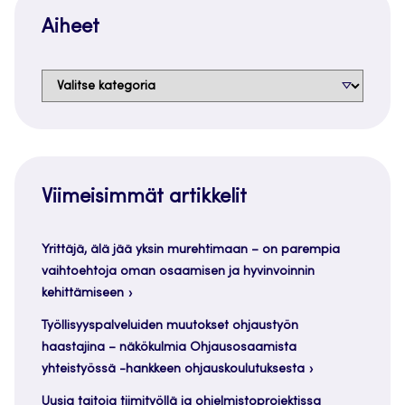
Aiheet
Aiheet
Viimeisimmät artikkelit
Yrittäjä, älä jää yksin murehtimaan – on parempia
vaihtoehtoja oman osaamisen ja hyvinvoinnin
kehittämiseen
Työllisyyspalveluiden muutokset ohjaustyön
haastajina – näkökulmia Ohjausosaamista
yhteistyössä -hankkeen ohjauskoulutuksesta
Uusia taitoja tiimityöllä ja ohjelmistoprojektissa