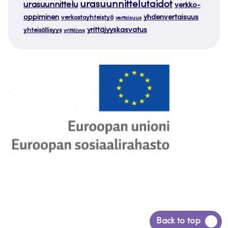
urasuunnittelutaidot
urasuunnittelu
verkko-
oppiminen
yhdenvertaisuus
verkostoyhteistyö
vertaisuus
yrittäjyyskasvatus
yhteisöllisyys
yrittäjyys
Siirry
Back to top