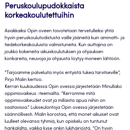
Peruskoulupudokkaista
korkeakoulutettuihin
Asiakkaiksi Opin oveen toivotetaan tervetulleiksi yhtä
hyvin peruskoulutodistusta vaille jääneitä kuin ammatti- ja
tiedekorkeakouluista valmistuneita. Kun auttajina on
joukko kokeneita aikuiskoulutuksen ja ohjauksen
konkareita, neuvoja ja ohjausta löytyy moneen lähtöön.
”Tarjoamme palveluita myös erityistä tukea tarvitseville”,
Pirjo Malin kertoo.
Kerran kuukaudessa Opin ovessa järjestetään Minullako
oppimisvaikeus -teemailta. ”Kerromme mitä
oppimisvaikeudet ovat ja millaista apua niihin on
saatavissa.” Lukiseulontoja Opin ovessa järjestetään
säännöllisesti. Malin korostaa, että monet aikuiset ovat
luulleet olevansa tyhmiä, kun opiskelu on tuntunut
hankalalta, vaikka kyse onkin lukihäiriöstä. ”On hyvin