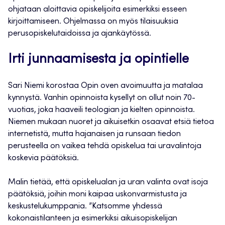
ohjataan aloittavia opiskelijoita esimerkiksi esseen
kirjoittamiseen. Ohjelmassa on myös tilaisuuksia
perusopiskelutaidoissa ja ajankäytössä.
Irti junnaamisesta ja opintielle
Sari Niemi korostaa Opin oven avoimuutta ja matalaa
kynnystä. Vanhin opinnoista kysellyt on ollut noin 70-
vuotias, joka haaveili teologian ja kielten opinnoista.
Niemen mukaan nuoret ja aikuisetkin osaavat etsiä tietoa
internetistä, mutta hajanaisen ja runsaan tiedon
perusteella on vaikea tehdä opiskelua tai uravalintoja
koskevia päätöksiä.
Malin tietää, että opiskelualan ja uran valinta ovat isoja
päätöksiä, joihin moni kaipaa uskonvarmistusta ja
keskustelukumppania. ”Katsomme yhdessä
kokonaistilanteen ja esimerkiksi aikuisopiskelijan