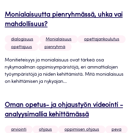
Monialaisuutta pienryhmässä, uhka vai
mahdollisuus?
dialogisuus
Monialaisuus
opettajankoulutus
opettajuus
pienryhmä
Monitieteisyys ja monialaisuus ovat tärkeä osa
nykymaailman oppimisympäristöjä, eri ammattialojen
työympäristöjä ja niiden kehittämistä. Mitä monialaisuus
on kehittämisen ja nykyajan...
Oman opetus- ja ohjaustyön videointi -
analyysimallia kehittämässä
arviointi
ohjaus
oppimisen ohjaus
peva