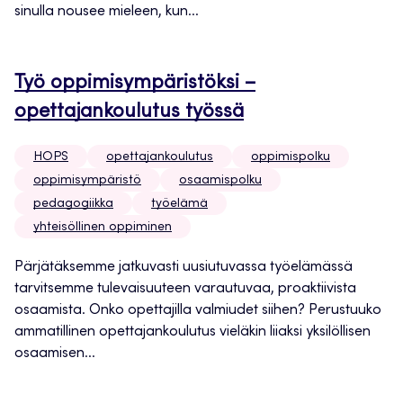
sinulla nousee mieleen, kun...
Työ oppimisympäristöksi –
opettajankoulutus työssä
HOPS
opettajankoulutus
oppimispolku
oppimisympäristö
osaamispolku
pedagogiikka
työelämä
yhteisöllinen oppiminen
Pärjätäksemme jatkuvasti uusiutuvassa työelämässä
tarvitsemme tulevaisuuteen varautuvaa, proaktiivista
osaamista. Onko opettajilla valmiudet siihen? Perustuuko
ammatillinen opettajankoulutus vieläkin liiaksi yksilöllisen
osaamisen...