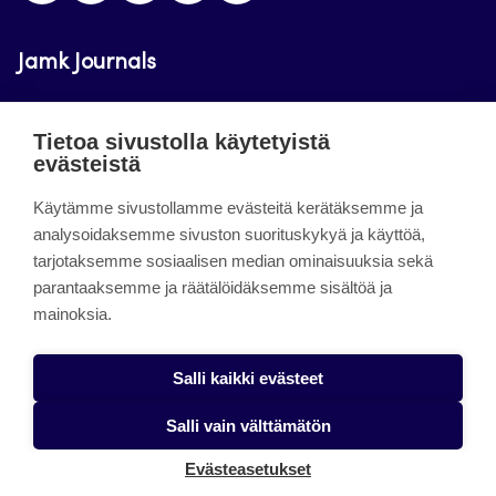
Jamk Journals
Jamkin verkkolehdet ovat julkisia ja maksuttomasti
Tietoa sivustolla käytetyistä
luettavissa. Verkkolehtien tarkoituksena on tukea
evästeistä
opetusta sekä tutkimus-, kehitys- ja
Käytämme sivustollamme evästeitä kerätäksemme ja
innovaatiotoimintaa.
analysoidaksemme sivuston suorituskykyä ja käyttöä,
tarjotaksemme sosiaalisen median ominaisuuksia sekä
About the site
parantaaksemme ja räätälöidäksemme sisältöä ja
mainoksia.
Jamkin verkkolehdet
Saavutettavuusseloste
Salli kaikki evästeet
Tietosuojaseloste
Salli vain välttämätön
Evästeet
Evästeasetukset