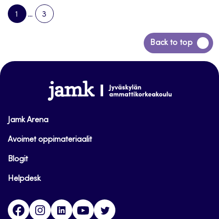
1
…
3
PAGE
PAGE
NEXT
PAGE
Siirry
Back to top
takaisin
sivun
alkuun
www.jamk.fi
Jamk Arena
Avoimet oppimateriaalit
Blogit
Helpdesk
Facebook
Instagram
LinkedIn
Youtube
Twitter