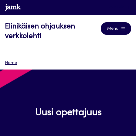
Siirry
www.jamk.fi
Journals
suoraan
sisältöön
Elinikäisen ohjauksen
Menu
verkkolehti
Home
Uusi opettajuus