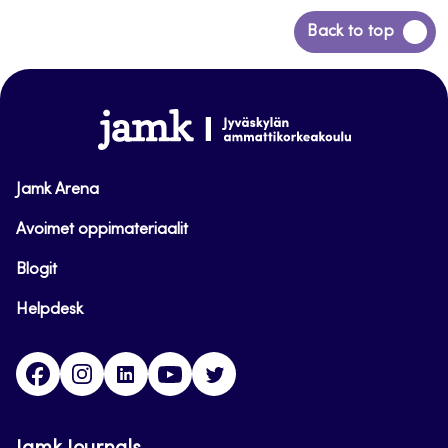
Siirry
Back to top
takaisin
sivun
alkuun
www.jamk.fi
Jamk Arena
Avoimet oppimateriaalit
Blogit
Helpdesk
Facebook
Instagram
LinkedIn
Youtube
Twitter