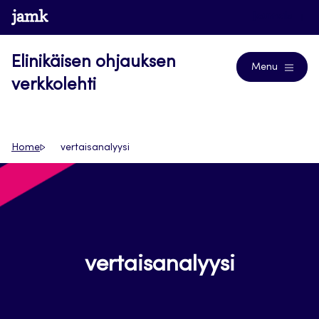
Siirry
www.jamk.fi
Journals
suoraan
sisältöön
Elinikäisen ohjauksen
Menu
verkkolehti
Home
vertaisanalyysi
vertaisanalyysi