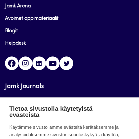
Jamk Arena
Avoimet oppimateriaalit
Blogit
Helpdesk
Facebook
Instagram
LinkedIn
Youtube
Twitter
Jamk Journals
Jamkin verkkolehdet ovat julkisia ja maksuttomasti
Tietoa sivustolla käytetyistä
luettavissa. Verkkolehtien tarkoituksena on tukea
evästeistä
opetusta sekä tutkimus-, kehitys- ja
Käytämme sivustollamme evästeitä kerätäksemme ja
innovaatiotoimintaa.
analysoidaksemme sivuston suorituskykyä ja käyttöä,