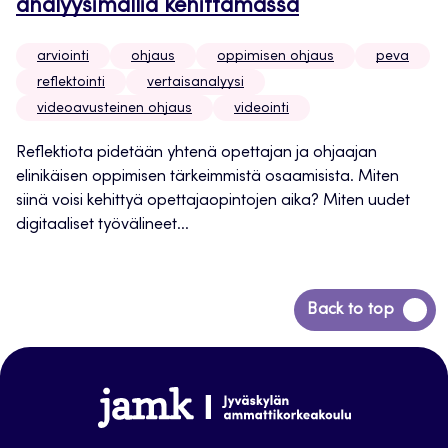
analyysimallia kehittämässä
arviointi
ohjaus
oppimisen ohjaus
peva
reflektointi
vertaisanalyysi
videoavusteinen ohjaus
videointi
Reflektiota pidetään yhtenä opettajan ja ohjaajan
elinikäisen oppimisen tärkeimmistä osaamisista. Miten
siinä voisi kehittyä opettajaopintojen aika? Miten uudet
digitaaliset työvälineet...
Siirry
Back to top
takaisin
sivun
alkuun
www.jamk.fi