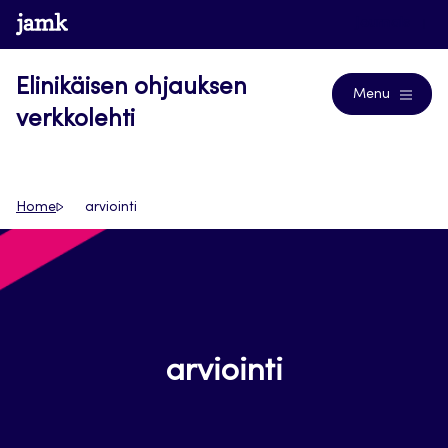
Siirry
www.jamk.fi
Journals
suoraan
sisältöön
Elinikäisen ohjauksen
Menu
verkkolehti
Home
arviointi
arviointi