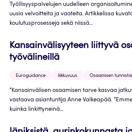
Työllisyyspalvelujen uudelleen organisoituminen
uusia velvoitteita ja vaateita. Artikkelissa kuv
koulutusprosesseja sekä niissä...
Kansainvälisyyteen liittyvä 
työvälineillä
Euroguidance
liikkuvuus
Osaamisen tunnist
”Kansainvälisen osaamisen tarve kasvaa jatk
vastaava asiantuntija Anne Valkeapää. ”Emme
kuinka linkittyneinä...