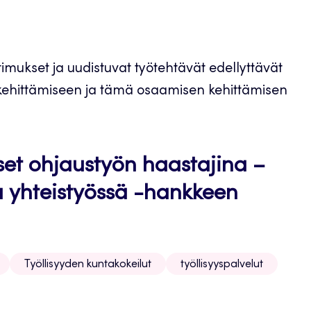
ukset ja uudistuvat työtehtävät edellyttävät
n kehittämiseen ja tämä osaamisen kehittämisen
set ohjaustyön haastajina –
 yhteistyössä -hankkeen
Työllisyyden kuntakokeilut
työllisyyspalvelut