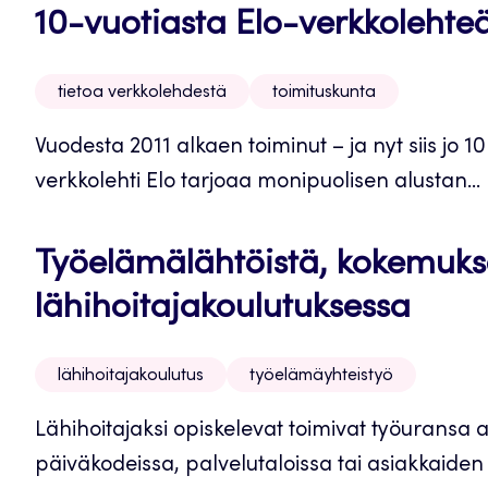
10-vuotiasta Elo-verkkolehteä
tietoa verkkolehdestä
toimituskunta
Vuodesta 2011 alkaen toiminut – ja nyt siis jo 1
verkkolehti Elo tarjoaa monipuolisen alustan...
Työelämälähtöistä, kokemukse
lähihoitajakoulutuksessa
lähihoitajakoulutus
työelämäyhteistyö
Lähihoitajaksi opiskelevat toimivat työuransa 
päiväkodeissa, palvelutaloissa tai asiakkaiden 