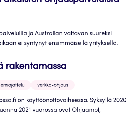
a aikuisten ohjauspalveluista
alveluilla ja Australian valtavan suureksi
kaan ei syntynyt ensimmäisellä yrityksellä.
öä rakentamassa
eemiajattelu
verkko-ohjaus
sa.fi on käyttöönottovaiheessa. Syksyllä 2020
puvuonna 2021 vuorossa ovat Ohjaamot,