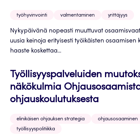
työhyvinvointi
valmentaminen
yrittäjyys
Nykypäivänä nopeasti muuttuvat osaamisvaatim
uusia keinoja erityisesti työikäisten osaamise
haaste koskettaa...
Työllisyyspalveluiden muutok
näkökulmia Ohjausosaamista
ohjauskoulutuksesta
elinikäisen ohjauksen strategia
ohjausosaaminen
työllisyyspolitiikka