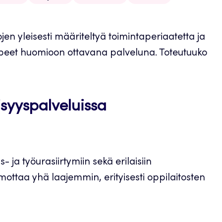
n yleisesti määriteltyä toimintaperiaatetta ja
arpeet huomioon ottavana palveluna. Toteutuuko
isyyspalveluissa
- ja työurasiirtymiin sekä erilaisiin
ahmottaa yhä laajemmin, erityisesti oppilaitosten