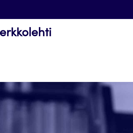
erkkolehti