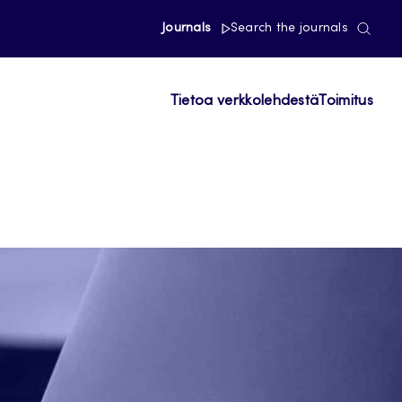
Journals
Search the journals
Tietoa verkkolehdestä
Toimitus