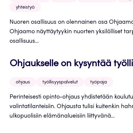
yhteistyö
Nuoren osallisuus on olennainen osa Ohjaamoje
Ohjaamo näyttäytyykin nuorten yksilölliset t
osallisuus...
Ohjaukselle on kysyntää työll
ohjaus
työllisyyspalvelut
työpaja
Perinteisesti opinto-ohjaus yhdistetään koulutus
valintatilanteisiin. Ohjausta tulisi kuitenkin h
ulkopuolisiin elämänalueisiin liittyvänä...