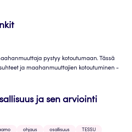
nkit
tä maahanmuuttaja pystyy kotoutumaan. Tässä
tösuhteet ja maahanmuuttajien kotoutuminen -
llisuus ja sen arviointi
aamo
ohjaus
osallisuus
TESSU