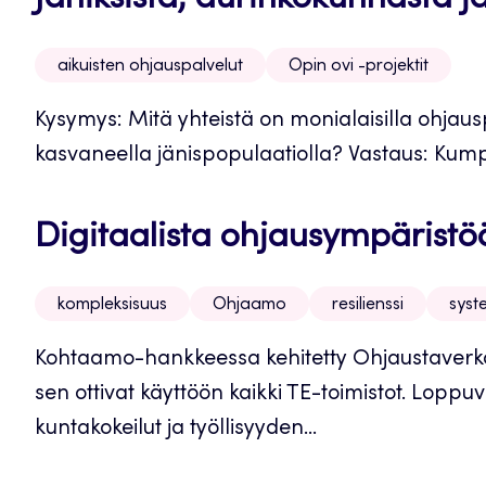
Jäniksistä, aurinkokunnasta j
aikuisten ohjauspalvelut
Opin ovi -projektit
Kysymys: Mitä yhteistä on monialaisilla ohjausp
kasvaneella jänispopulaatiolla? Vastaus: Kumpi
Digitaalista ohjausympärist
kompleksisuus
Ohjaamo
resilienssi
syst
Kohtaamo-hankkeessa kehitetty Ohjaustaverkos
sen ottivat käyttöön kaikki TE-toimistot. Lop
kuntakokeilut ja työllisyyden...