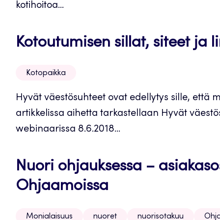
kotihoitoa...
Kotoutumisen sillat, siteet ja li
Kotopaikka
Hyvät väestösuhteet ovat edellytys sille, et
artikkelissa aihetta tarkastellaan Hyvät väes
webinaarissa 8.6.2018...
Nuori ohjauksessa – asiakasosa
Ohjaamoissa
Monialaisuus
nuoret
nuorisotakuu
Ohj