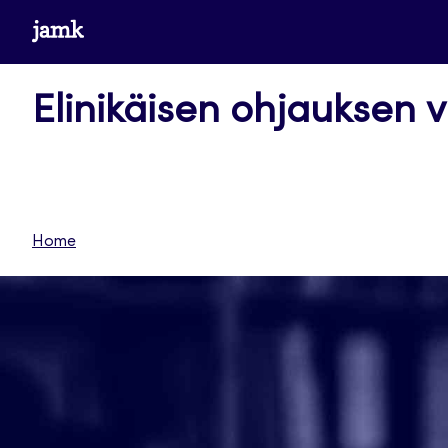
Siirry
www.jamk.fi
suoraan
sisältöön
Elinikäisen ohjauksen v
Home